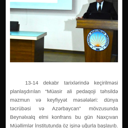
13-14 dekabr tarixlərində keçirilməsi
planlaşdırılan “Müasir ali pedaqoji təhsildə
məzmun və keyfiyyət məsələləri: dünya
təcrübəsi və Azərbaycan” mövzusunda
Beynəlxalq elmi konfrans bu gün Naxçıvan
Müəllimlər İnstitutunda öz işinə uğurla başlayıb.