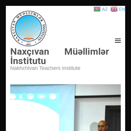
AZ
EN
İçeriğe
atla
(Enter
tuşuna
basın)
Naxçıvan Müəllimlər
İnstitutu
Nakhchivan Teachers Institute