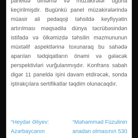
paneldə dinləmə və müzakirələr uğurla
keçirilmişdir. Bugünkü panel müzakirələrində
müasir ali pedaqoji təhsildə keyfiyyətin
artırılması məqsədilə dünya təcrübəsindən
istifadə və ölkəmizdə təhsilin məzmununun
müxtəlif aspektlərinə toxunaraq bu sahədə
aparılan tədqiqatların önəmi və gələcək
perspektivləri vurğulanmışdır. Konfrans sabah
digər 11 paneldə işini davam etdirəcək, sonda
iştirakçılara sertifikatlar təqdim olunacaqdır.
“Heydər Əliyev:
“Məhəmməd Füzulinin
Yazı
Azərbaycanın
anadan olmasının 530
gezinmesi