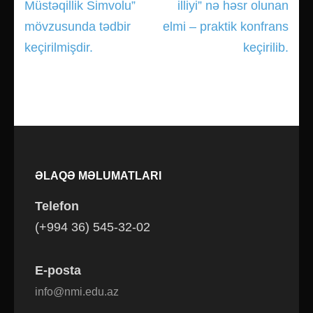
Müstəqillik Simvolu”
illiyi” nə həsr olunan
mövzusunda tədbir
elmi – praktik konfrans
keçirilmişdir.
keçirilib.
ƏLAQƏ MƏLUMATLARI
Telefon
(+994 36) 545-32-02
E-posta
info@nmi.edu.az