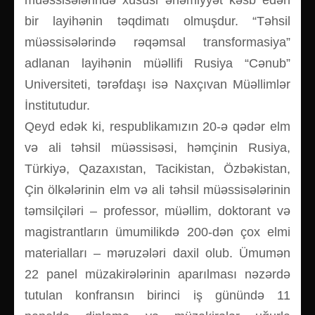
müəssisələrində xüsusi əhəmiyyət kəsb edən
bir layihənin təqdimatı olmuşdur. “Təhsil
müəssisələrində rəqəmsal transformasiya”
adlanan layihənin müəllifi Rusiya “Cənub”
Universiteti, tərəfdaşı isə Naxçıvan Müəllimlər
İnstitutudur.
Qeyd edək ki, respublikamızın 20-ə qədər elm
və ali təhsil müəssisəsi, həmçinin Rusiya,
Türkiyə, Qazaxıstan, Tacikistan, Özbəkistan,
Çin ölkələrinin elm və ali təhsil müəssisələrinin
təmsilçiləri – professor, müəllim, doktorant və
magistrantların ümumilikdə 200-dən çox elmi
materialları – məruzələri daxil olub. Ümumən
22 panel müzakirələrinin aparılması nəzərdə
tutulan konfransın birinci iş günündə 11