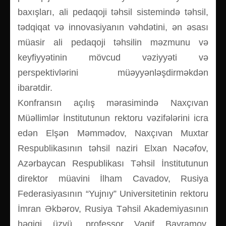
baxışları, ali pedaqoji təhsil sistemində təhsil,
tədqiqat və innovasiyanın vəhdətini, ən əsası
müasir ali pedaqoji təhsilin məzmunu və
keyfiyyətinin mövcud vəziyyəti və
perspektivlərini müəyyənləşdirməkdən
ibarətdir.
Konfransın açılış mərasimində Naxçıvan
Müəllimlər İnstitutunun rektoru vəzifələrini icra
edən Elşən Məmmədov, Naxçıvan Muxtar
Respublikasının təhsil naziri Elxan Nəcəfov,
Azərbaycan Respublikası Təhsil İnstitutunun
direktor müavini İlham Cavadov, Rusiya
Federasiyasının “Yujnıy” Universitetinin rektoru
İmran Əkbərov, Rusiya Təhsil Akademiyasının
həqiqi üzvü, professor Vaqif Bayramov,