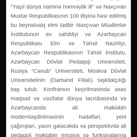
“Yaşıl dünya naminə həmrəylik ili” və Naxçıvan
Muxtar Respublikasının 100 illiyinə həsr edilmiş
bu beynəlxalq elmi tədbir Naxçıvan Müəllimlər
İnstitutunun ev sahibliyi və Azərbaycan
Respublikası Elm və Təhsil Nazirliyi,
Azərbaycan Respublikasının Təhsil İnstitutu,
Azərbaycan Dövlət Pedaqoji Universiteti,
Rusiya “Cənub” Universiteti, Moskva Dövlət
Universitetinin (Dərbənd Filialı) təşkilatçılığı
baş tutub. Konfransın keçirilməsində əsas
məqsəd və vəzifələr dünya təcrübəsində və
Azərbaycanda ali məktəbin
modernləşdirilməsinin hədəfləri, yeni
çağırışları, yaxın gələcəkdə və perspektivdə ali
pedaqoji məktəbin missiya və funksiyalarına