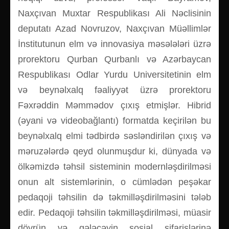
Naxçıvan Muxtar Respublikası Ali Nəclisinin
deputatı Azad Novruzov, Naxçıvan Müəllimlər
İnstitutunun elm və innovasiya məsələləri üzrə
prorektoru Qurban Qurbanlı və Azərbaycan
Respublikası Odlar Yurdu Universitetinin elm
və beynəlxalq fəaliyyət üzrə prorektoru
Fəxrəddin Məmmədov çıxış etmişlər. Hibrid
(əyani və videobağlantı) formatda keçirilən bu
beynəlxalq elmi tədbirdə səsləndirilən çıxış və
məruzələrdə qeyd olunmuşdur ki, dünyada və
ölkəmizdə təhsil sisteminin modernləşdirilməsi
onun alt sistemlərinin, o cümlədən peşəkar
pedaqoji təhsilin də təkmilləşdirilməsini tələb
edir. Pedaqoji təhsilin təkmilləşdirilməsi, müasir
dövrün və gələcəyin sosial sifarişlərinə