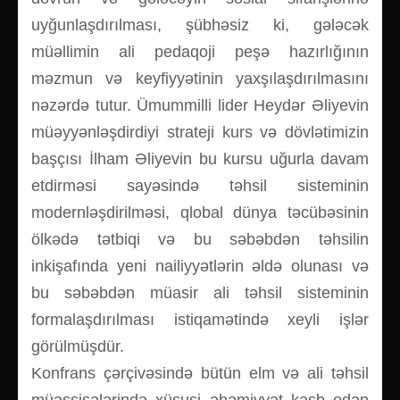
uyğunlaşdırılması, şübhəsiz ki, gələcək
müəllimin ali pedaqoji peşə hazırlığının
məzmun və keyfiyyətinin yaxşılaşdırılmasını
nəzərdə tutur. Ümummilli lider Heydər Əliyevin
müəyyənləşdirdiyi strateji kurs və dövlətimizin
başçısı İlham Əliyevin bu kursu uğurla davam
etdirməsi sayəsində təhsil sisteminin
modernləşdirilməsi, qlobal dünya təcübəsinin
ölkədə tətbiqi və bu səbəbdən təhsilin
inkişafında yeni nailiyyətlərin əldə olunası və
bu səbəbdən müasir ali təhsil sisteminin
formalaşdırılması istiqamətində xeyli işlər
görülmüşdür.
Konfrans çərçivəsində bütün elm və ali təhsil