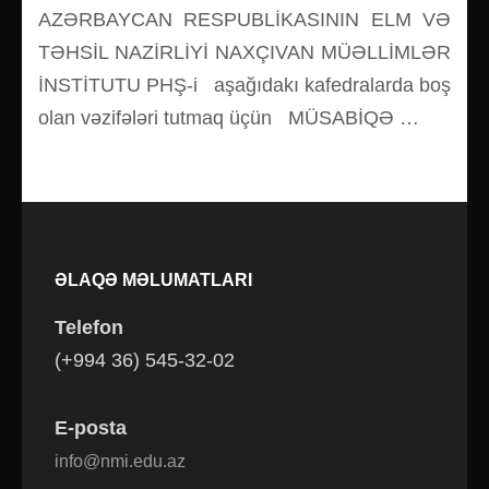
AZƏRBAYCAN RESPUBLİKASININ ELM VƏ
TƏHSİL NAZİRLİYİ NAXÇIVAN MÜƏLLİMLƏR
İNSTİTUTU PHŞ-i aşağıdakı kafedralarda boş
olan vəzifələri tutmaq üçün MÜSABİQƏ …
ƏLAQƏ MƏLUMATLARI
Telefon
(+994 36) 545-32-02
E-posta
info@nmi.edu.az