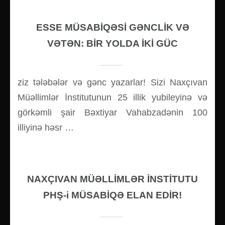
ESSE MÜSABİQƏSİ GƏNCLİK VƏ
VƏTƏN: BİR YOLDA İKİ GÜC
ziz tələbələr və gənc yazarlar! Sizi Naxçıvan
Müəllimlər İnstitutunun 25 illik yubileyinə və
görkəmli şair Bəxtiyar Vahabzadənin 100
illiyinə həsr …
NAXÇIVAN MÜƏLLİMLƏR İNSTİTUTU
PHŞ-i MÜSABİQƏ ELAN EDİR!