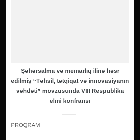
Şəhərsalma və memarlıq ilinə həsr
edilmiş “Təhsil, tətqiqat və innovasiyanın
vəhdəti” mövzusunda VIII Respublika
elmi konfransı
PROQRAM