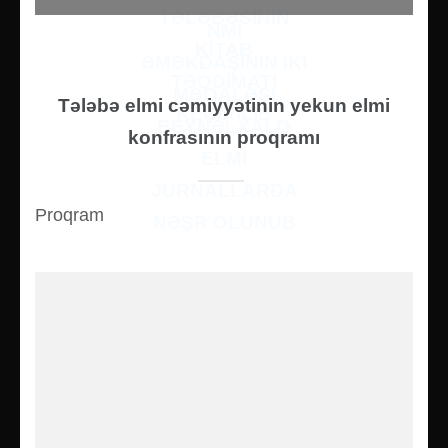
TƏLƏBƏSININ
NMİ
KITAB
ƏMƏKDAŞININ IKI
TƏQDIMATI
MƏQALƏSI
Tələbə elmi cəmiyyətinin yekun elmi
KEÇIRILIB
BEYNƏLXALQ
konfrasının proqramı
ELMI
JURNALLARDA
Proqram
NƏŞR OLUNUB