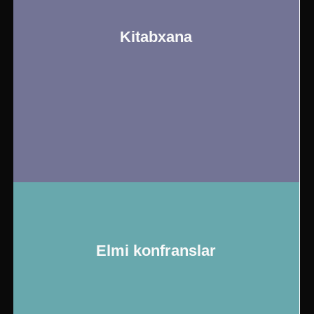
Kitabxana
Elmi konfranslar