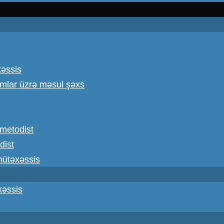
xəssis
omlar üzrə məsul şəxs
ş metodist
dist
 mütəxəssis
xəssis