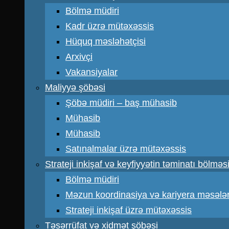
Bölmə müdiri
Kadr üzrə mütəxəssis
Hüquq məsləhətçisi
Arxivçi
Vakansiyalar
Maliyyə şöbəsi
Şöbə müdiri – baş mühasib
Mühasib
Mühasib
Satınalmalar üzrə mütəxəssis
Strateji inkişaf və keyfiyyətin təminatı bölməs
Bölmə müdiri
Məzun koordinasiya və kariyera məsələr
Strateji inkişaf üzrə mütəxəssis
Təsərrüfat və xidmət şöbəsi