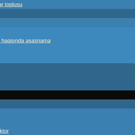
ər toplusu
atı haqqında əsasnamə
ktor