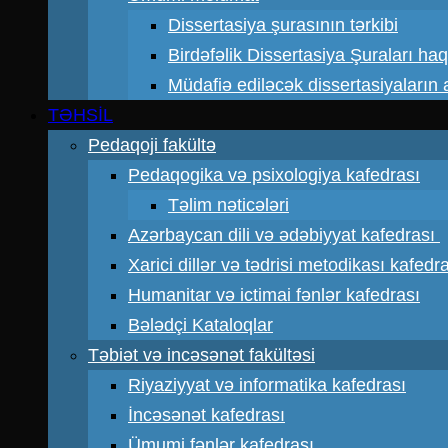
Dissertasiya şurasının tərkibi
Birdəfəlik Dissertasiya Şuraları ha
Müdafiə ediləcək dissertasiyaların a
TƏHSİL
Pedaqoji fakültə
Pedaqogika və psixologiya kafedrası
Təlim nəticələri
Azərbaycan dili və ədəbiyyat kafedrası
Xarici dillər və tədrisi metodikası kafedr
Humanitar və ictimai fənlər kafedrası
Bələdçi Kataloqlar
Təbiət və incəsənət fakültəsi
Riyaziyyat və informatika kafedrası
İncəsənət kafedrası
Ümumi fənlər kafedrası