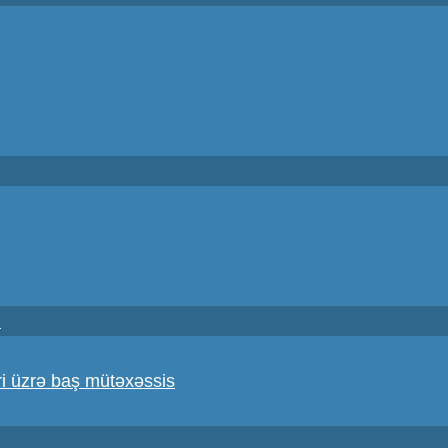
i
i üzrə baş mütəxəssis