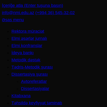
İçeriğe atla (Enter tuşuna basın)
info@nmi.edu.az
(+994 36) 545-32-02
Əsas menu
Rektora müraciət
Elmi əsərlər jurnalı
Elmi konfranslar
İdeya bankı
Metodik dəstək
Tədris-Metodik şurası
Dissertasiya şurası
Avtoreferatlar
Dissertasiyalar
Kitabxana
Təhsildə keyfiyyət təminatı