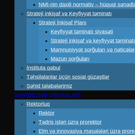
NMİ-nin daxili normativ – hüquqi sənədl
Strateji inkişaf və Keyfiyyət təminatı
Strateji İnkişaf Planı
Keyfiyyət təminatı siyasəti
Strateji inkişaf və keyfiyyət təmin
Məmnuniyyət sorğuları və nəticələr
Məzun sorğuları
İnstituta qəbul
Təhsilalanlar üçün sosial güzəştlər
Şəhid tələbələrimiz
İDARƏETMƏ ORQANLARI
Rektorluq
Rektor
Tədris işləri üzrə prorektor
Elm və innovasiya məsələləri üzrə prore