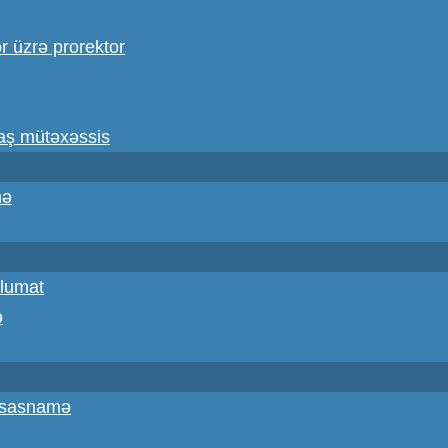
ər üzrə prorektor
baş mütəxəssis
mə
lumat
ə
Əsasnamə