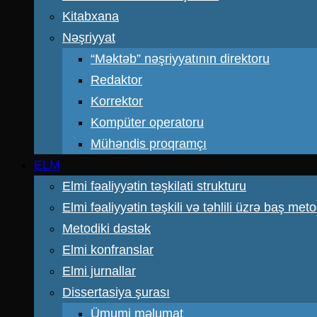
Kitabxana
Nəşriyyat
“Məktəb” nəşriyyatının direktoru
Redaktor
Korrektor
Kompüter operatoru
Mühəndis proqramçı
ELM
Elmi fəaliyyətin təşkilati strukturu
Elmi fəaliyyətin təşkili və təhlili üzrə baş meto
Metodiki dəstək
Elmi konfranslar
Elmi jurnallar
Dissertasiya şurası
Ümumi məlumat