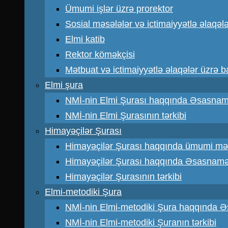
Ümumi işlər üzrə prorektor
Sosial məsələlər və ictimaiyyətlə əlaqəl
Elmi katib
Rektor köməkçisi
Mətbuat və ictimaiyyətlə əlaqələr üzrə 
Elmi şura
NMİ-nin Elmi Şurası haqqında Əsasna
NMİ-nin Elmi Şurasının tərkibi
Himayəçilər Şurası
Himayəçilər Şurası haqqında ümumi mə
Himayəçilər Şurası haqqında Əsasnam
Himayəçilər Şurasının tərkibi
Elmi-metodiki Şura
NMİ-nin Elmi-metodiki Şura haqqında 
NMİ-nin Elmi-metodiki Şuranın tərkibi