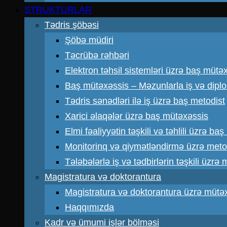
STRUKTURLAR
Tədris şöbəsi
Şöbə müdiri
Təcrübə rəhbəri
Elektron təhsil sistemləri üzrə baş mütə
Baş mütəxəssis – Məzunlarla iş və dipl
Tədris sənədləri ilə iş üzrə baş metodist
Xarici əlaqələr üzrə baş mütəxəssis
Elmi fəaliyyətin təşkili və təhlili üzrə ba
Monitorinq və qiymətləndirmə üzrə meto
Tələbələrlə iş və tədbirlərin təşkili üzrə
Magistratura və doktorantura
Magistratura və doktorantura üzrə mütə
Haqqımızda
Kadr və ümumi işlər bölməsi