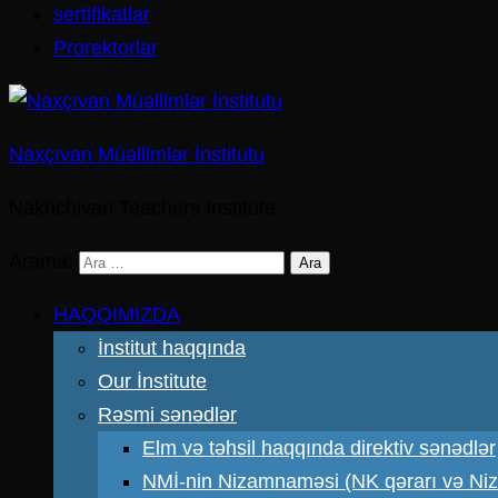
sertifikatlar
Prorektorlar
Naxçıvan Müəllimlər İnstitutu
Nakhchivan Teachers Institute
Arama:
HAQQIMIZDA
İnstitut haqqında
Our İnstitute
Rəsmi sənədlər
Elm və təhsil haqqında direktiv sənədlər
NMİ-nin Nizamnaməsi (NK qərarı və N