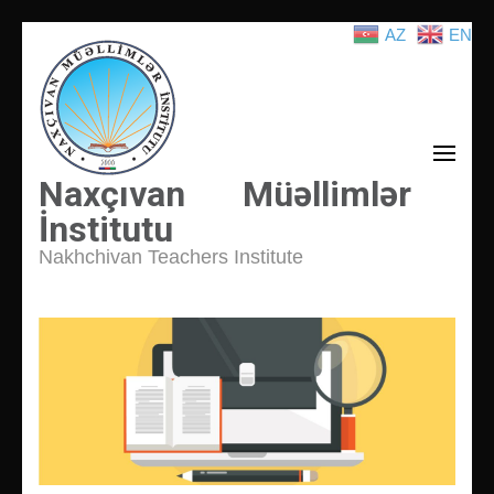
AZ
EN
İçeriğe
atla
(Enter
tuşuna
basın)
Naxçıvan Müəllimlər
İnstitutu
Nakhchivan Teachers Institute