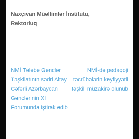
Naxçıvan Müəllimlər İnstitutu,
Rektorluq
NMİ Tələbə Gənclər
NMİ-də pedaqoji
Yazı
Təşkilatının sədri Altay
təcrübələrin keyfiyyətli
gezinmesi
Cəfərli Azərbaycan
təşkili müzakirə olunub
Gənclərinin XI
Forumunda iştirak edib