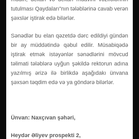
tutulması Qaydaları”nın tələblərinə cavab verən
şəxslər iştirak edə bilərlər.
Sənədlər bu elan qəzetdə dərc edildiyi gündən
bir ay müddətində qəbul edilir. Müsabiqədə
iştirak etmək istəyənlər sənədlərini mövcud
təlimati tələblərə uyğun şəkildə rektorun adına
yazılmış ərizə ilə birlikdə aşağıdakı ünvana
şəxsən təqdim edə və ya göndərə bilərlər.
Ünvan: Naxçıvan şəhəri,
Heydər Əliyev prospekti 2,