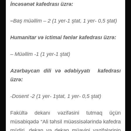
İncəsənət kafedrası üzrə:
–
Baş müəllim – 2 (1 yer-1 ştat, 1 yer- 0,5 ştat)
Humanitar və ictimai fənlər kafedrası üzrə:
– Müəllim
-1 (1 yer-1 ştat)
Azərbaycan dili və ədəbiyyatı kafedrası
üzrə:
-Dosent
-2 (1 yer- 1ştat, 1 yer- 0,5 ştat)
Fakültə dekanı vəzifəsini tutmaq üçün
müsabiqədə “Ali təhsil müəssisələrində kafedra
müdiri, dekan və dekan müavini vəzifələrinin