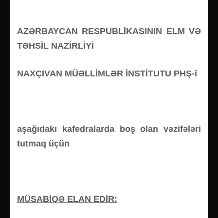
AZƏRBAYCAN RESPUBLİKASININ ELM VƏ
TƏHSİL NAZİRLİYİ
NAXÇIVAN MÜƏLLİMLƏR İNSTİTUTU PHŞ-i
aşağıdakı kafedralarda boş olan vəzifələri
tutmaq üçün
MÜSABİQƏ ELAN EDİR: