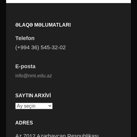
ƏLAQƏ MƏLUMATLARI
Telefon
(+994 36) 545-32-02
E-posta
info@nmi.edu.az
SAYTIN ARXIVI
Saytın
arxivi
ADRES
Az 7012 Azərbaycan Respublikası,