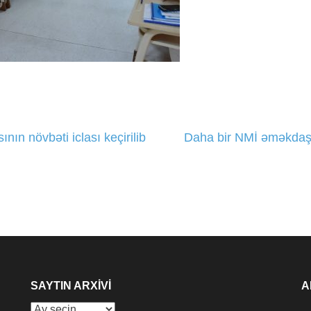
nın növbəti iclası keçirilib
Daha bir NMİ əməkdaşı
SAYTIN ARXIVI
A
Saytın