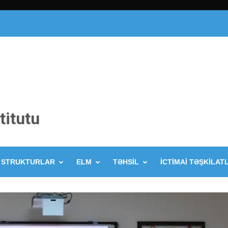
titutu
STRUKTURLAR
ELM
TƏHSİL
İCTİMAİ TƏŞKİLAT