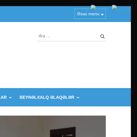
AZ
EN
Əsas menu
Arama:
LAR
BEYNƏLXALQ ƏLAQƏLƏR