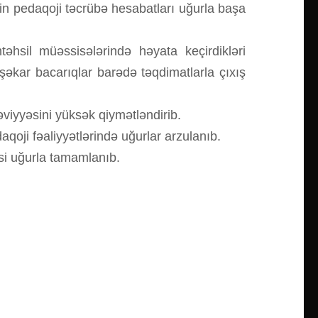
rin pedaqoji təcrübə hesabatları uğurla başa
əhsil müəssisələrində həyata keçirdikləri
peşəkar bacarıqlar barədə təqdimatlarla çıxış
səviyyəsini yüksək qiymətləndirib.
qoji fəaliyyətlərində uğurlar arzulanıb.
si uğurla tamamlanıb.