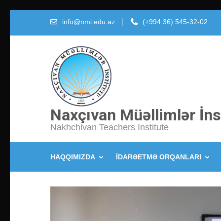
İçeriğe
info@nmi.edu.az
(+994 36) 545-32-02
atla
(Enter
tuşuna
basın)
Naxçıvan Müəllimlər İns
Nakhchivan Teachers Institute
HAQQIMIZDA
İDARƏETMƏ ORQANLARI