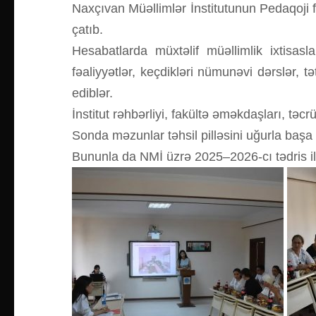
Naxçıvan Müəllimlər İnstitutunun Pedaqoji f
çatıb.
Hesabatlarda müxtəlif müəllimlik ixtisas
fəaliyyətlər, keçdikləri nümunəvi dərslər, t
ediblər.
İnstitut rəhbərliyi, fakültə əməkdaşları, təc
Sonda məzunlar təhsil pilləsini uğurla başa 
Bununla da NMİ üzrə 2025–2026-cı tədris il