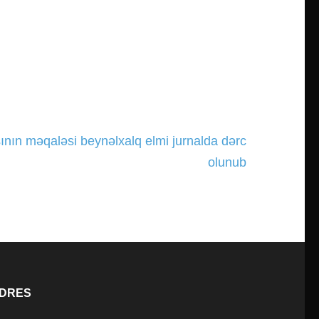
nın məqaləsi beynəlxalq elmi jurnalda dərc
olunub
DRES