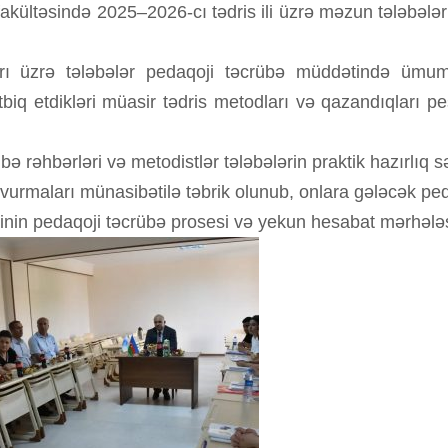
akültəsində 2025–2026-cı tədris ili üzrə məzun tələbələ
ları üzrə tələbələr pedaqoji təcrübə müddətində ümumt
ətbiq etdikləri müasir tədris metodları və qazandıqları 
rübə rəhbərləri və metodistlər tələbələrin praktik hazırlıq 
vurmaları münasibətilə təbrik olunub, onlara gələcək peda
inin pedaqoji təcrübə prosesi və yekun hesabat mərhələ