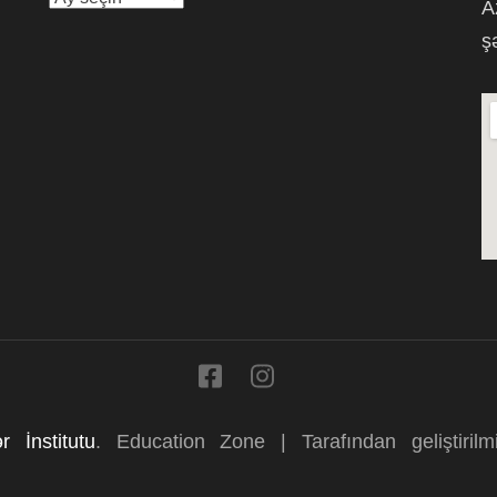
A
arxivi
ş
r İnstitutu
.
Education Zone | Tarafından geliştiril