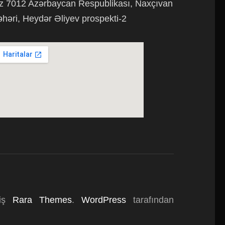
z 7012 Azərbaycan Respublikası, Naxçıvan
əhəri, Heydər Əliyev prospekti-2
miş
Rara Themes
.
WordPress
tarafından