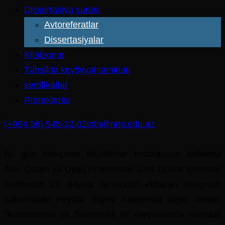
Dissertasiya şurası
Avtoreferatlar
Dissertasiyalar
Kitabxana
Təhsildə keyfiyyət təminatı
sertifikatlar
Prorektorlar
(+994 36) 545-32-02
info@nmi.edu.az
Bu gün Naxçıvan Müəllimlər İnstitutunun kollektivi
Ailə, Qadın və Uşaq Problemləri üzrə Dövlət Komitəsi
tərəfindən 15 oktyabr tarixindən etibarən Naxçıvan
şəhərindəki Heydər Əliyev Sarayında təşkil olunan
“Konstitusiya və Suverenlik İli” çərçivəsində məhdud