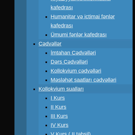
kafedrası
Humanitar və ictimai fənlər
kafedrası
Ümumi fənlər kafedrası
Cədvəllər
İmtahan Cədvəlləri
Dərs Cədvəlləri
Kollokvium cədvəlləri
Məsləhət saatları cədvəlləri
Kollokvium sualları
I Kurs
II Kurs
III Kurs
IV Kurs
V Kurs ( II təhsil)