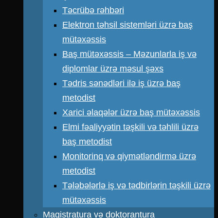
Təcrübə rəhbəri
Elektron təhsil sistemləri üzrə baş
mütəxəssis
Baş mütəxəssis – Məzunlarla iş və
diplomlar üzrə məsul şəxs
Tədris sənədləri ilə iş üzrə baş
metodist
Xarici əlaqələr üzrə baş mütəxəssis
Elmi fəaliyyətin təşkili və təhlili üzrə
baş metodist
Monitorinq və qiymətləndirmə üzrə
metodist
Tələbələrlə iş və tədbirlərin təşkili üzrə
mütəxəssis
Magistratura və doktorantura