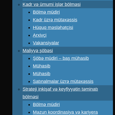
Kadr və ümumi işlər bölməsi
Bölmə müdiri
Kadr üzrə mütəxəssis
Hüquq məsləhətçisi
Arxivçi
Vakansiyalar
Maliyyə şöbəsi
Şöbə müdiri – baş mühasib
Mühasib
Mühasib
Satınalmalar üzrə mütəxəssis
Strateji inkişaf və keyfiyyətin təminatı
bölməsi
Bölmə müdiri
Məzun koordinasiya və kariyera