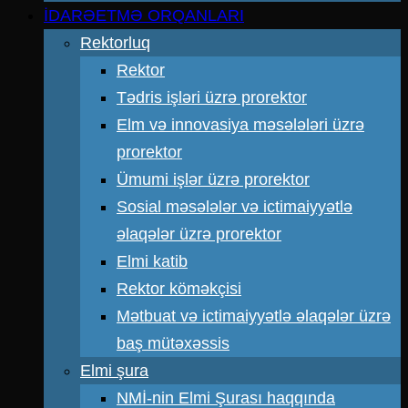
İDARƏETMƏ ORQANLARI
Rektorluq
Rektor
Tədris işləri üzrə prorektor
Elm və innovasiya məsələləri üzrə
prorektor
Ümumi işlər üzrə prorektor
Sosial məsələlər və ictimaiyyətlə
əlaqələr üzrə prorektor
Elmi katib
Rektor köməkçisi
Mətbuat və ictimaiyyətlə əlaqələr üzrə
baş mütəxəssis
Elmi şura
NMİ-nin Elmi Şurası haqqında