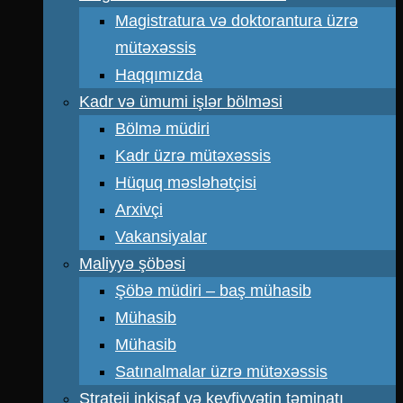
Magistratura və doktorantura üzrə
mütəxəssis
Haqqımızda
Kadr və ümumi işlər bölməsi
Bölmə müdiri
Kadr üzrə mütəxəssis
Hüquq məsləhətçisi
Arxivçi
Vakansiyalar
Maliyyə şöbəsi
Şöbə müdiri – baş mühasib
Mühasib
Mühasib
Satınalmalar üzrə mütəxəssis
Strateji inkişaf və keyfiyyətin təminatı