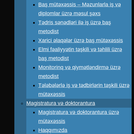
Baş mütəxəssis – Məzunlarla iş və
diplomlar üzrə məsul şəxs
Tədris sənədləri ilə iş üzrə baş
metodist
Xarici əlaqələr üzrə baş mütəxəssis
Elmi fəaliyyətin təşkili və təhlili üzrə
baş metodist
Monitorinq və qiymətləndirmə üzrə
metodist
Tələbələrlə iş və tədbirlərin təşkili üzrə
mütəxəssis
Magistratura və doktorantura
Magistratura və doktorantura üzrə
mütəxəssis
Haqqımızda