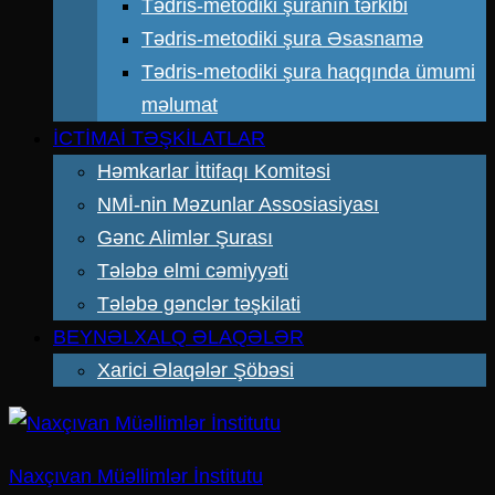
Tədris-metodiki şuranın tərkibi
Tədris-metodiki şura Əsasnamə
Tədris-metodiki şura haqqında ümumi
məlumat
İCTİMAİ TƏŞKİLATLAR
Həmkarlar İttifaqı Komitəsi
NMİ-nin Məzunlar Assosiasiyası
Gənc Alimlər Şurası
Tələbə elmi cəmiyyəti
Tələbə gənclər təşkilati
BEYNƏLXALQ ƏLAQƏLƏR
Xarici Əlaqələr Şöbəsi
Naxçıvan Müəllimlər İnstitutu