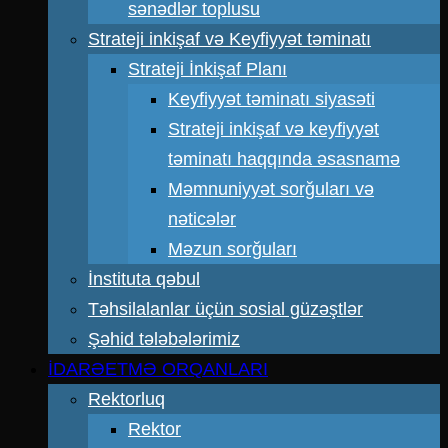
sənədlər toplusu
Strateji inkişaf və Keyfiyyət təminatı
Strateji İnkişaf Planı
Keyfiyyət təminatı siyasəti
Strateji inkişaf və keyfiyyət
təminatı haqqında əsasnamə
Məmnuniyyət sorğuları və
nəticələr
Məzun sorğuları
İnstituta qəbul
Təhsilalanlar üçün sosial güzəştlər
Şəhid tələbələrimiz
İDARƏETMƏ ORQANLARI
Rektorluq
Rektor