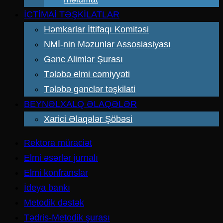
İCTİMAİ TƏŞKİLATLAR
Həmkarlar İttifaqı Komitəsi
NMİ-nin Məzunlar Assosiasiyası
Gənc Alimlər Şurası
Tələbə elmi cəmiyyəti
Tələbə gənclər təşkilati
BEYNƏLXALQ ƏLAQƏLƏR
Xarici Əlaqələr Şöbəsi
Rektora müraciət
Elmi əsərlər jurnalı
Elmi konfranslar
İdeya bankı
Metodik dəstək
Tədris-Metodik şurası