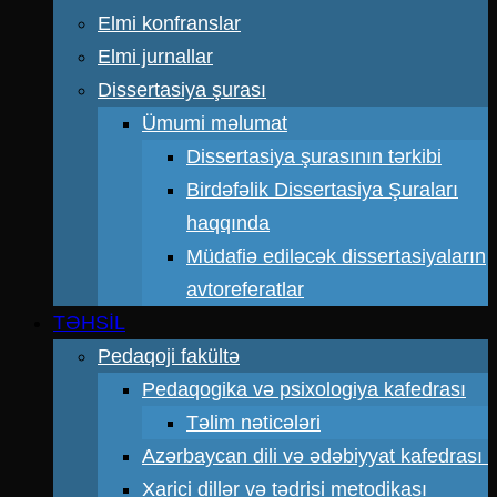
Elmi konfranslar
Elmi jurnallar
Dissertasiya şurası
Ümumi məlumat
Dissertasiya şurasının tərkibi
Birdəfəlik Dissertasiya Şuraları
haqqında
Müdafiə ediləcək dissertasiyaların
avtoreferatlar
TƏHSİL
Pedaqoji fakültə
Pedaqogika və psixologiya kafedrası
Təlim nəticələri
Azərbaycan dili və ədəbiyyat kafedrası
Xarici dillər və tədrisi metodikası