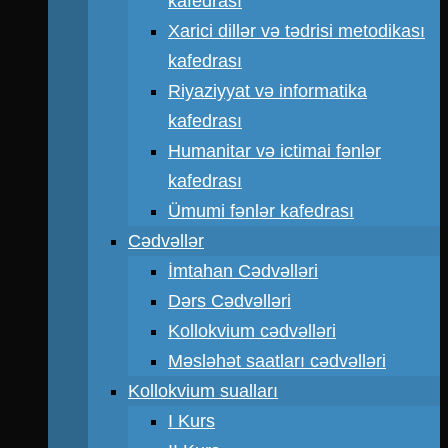
kafedrası
Xarici dillər və tədrisi metodikası
kafedrası
Riyaziyyat və informatika
kafedrası
Humanitar və ictimai fənlər
kafedrası
Ümumi fənlər kafedrası
Cədvəllər
İmtahan Cədvəlləri
Dərs Cədvəlləri
Kollokvium cədvəlləri
Məsləhət saatları cədvəlləri
Kollokvium sualları
I Kurs