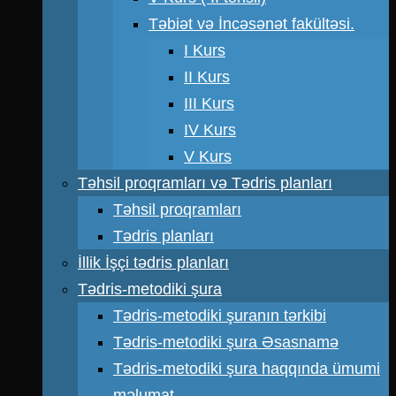
Təbiət və İncəsənət fakültəsi.
I Kurs
II Kurs
III Kurs
IV Kurs
V Kurs
Təhsil proqramları və Tədris planları
Təhsil proqramları
Tədris planları
İllik İşçi tədris planları
Tədris-metodiki şura
Tədris-metodiki şuranın tərkibi
Tədris-metodiki şura Əsasnamə
Tədris-metodiki şura haqqında ümumi
məlumat