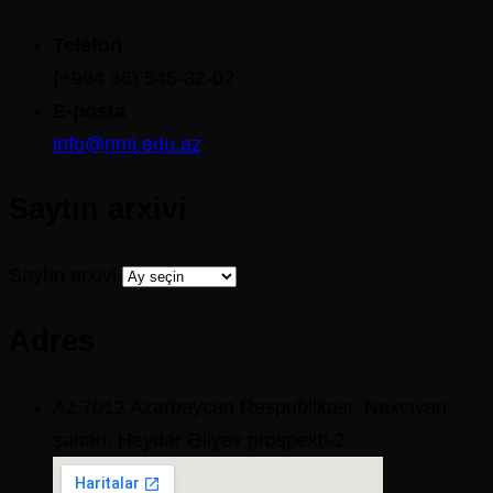
Telefon
(+994 36) 545-32-02
E-posta
info@nmi.edu.az
Saytın arxivi
Saytın arxivi
Adres
Az 7012 Azərbaycan Respublikası, Naxçıvan
şəhəri, Heydər Əliyev prospekti-2