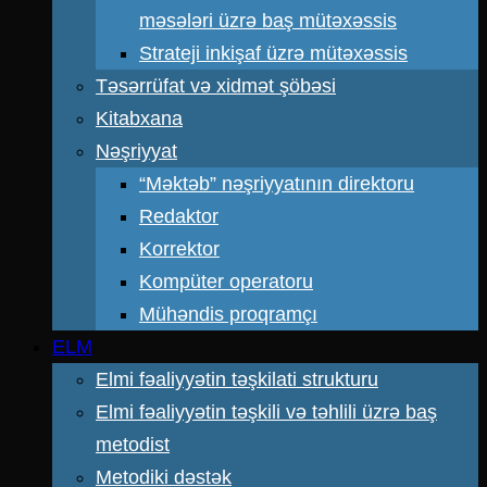
məsələri üzrə baş mütəxəssis
Strateji inkişaf üzrə mütəxəssis
Təsərrüfat və xidmət şöbəsi
Kitabxana
Nəşriyyat
“Məktəb” nəşriyyatının direktoru
Redaktor
Korrektor
Kompüter operatoru
Mühəndis proqramçı
ELM
Elmi fəaliyyətin təşkilati strukturu
Elmi fəaliyyətin təşkili və təhlili üzrə baş
metodist
Metodiki dəstək