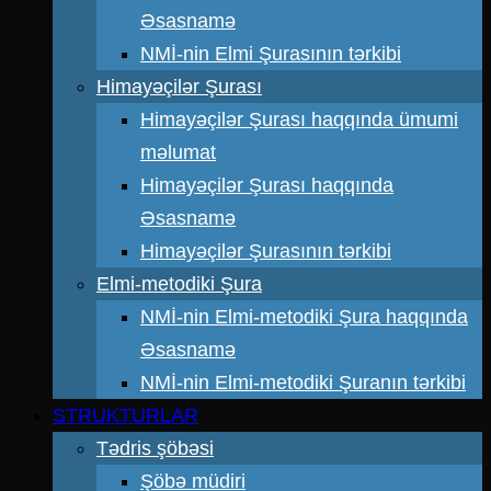
Əsasnamə
NMİ-nin Elmi Şurasının tərkibi
Himayəçilər Şurası
Himayəçilər Şurası haqqında ümumi
məlumat
Himayəçilər Şurası haqqında
Əsasnamə
Himayəçilər Şurasının tərkibi
Elmi-metodiki Şura
NMİ-nin Elmi-metodiki Şura haqqında
Əsasnamə
NMİ-nin Elmi-metodiki Şuranın tərkibi
STRUKTURLAR
Tədris şöbəsi
Şöbə müdiri