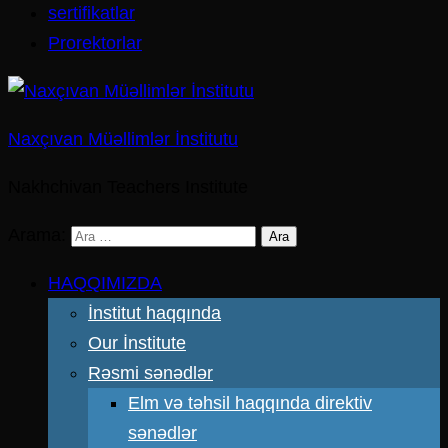
sertifikatlar
Prorektorlar
Naxçıvan Müəllimlər İnstitutu
Nakhchivan Teachers Institute
Arama:
HAQQIMIZDA
İnstitut haqqında
Our İnstitute
Rəsmi sənədlər
Elm və təhsil haqqında direktiv
sənədlər