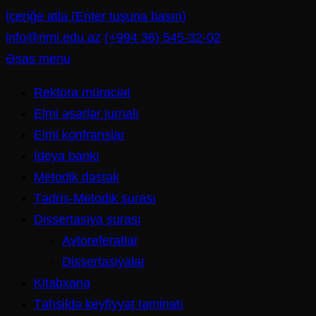
İçeriğe atla (Enter tuşuna basın)
info@nmi.edu.az
(+994 36) 545-32-02
Əsas menu
Rektora müraciət
Elmi əsərlər jurnalı
Elmi konfranslar
İdeya bankı
Metodik dəstək
Tədris-Metodik şurası
Dissertasiya şurası
Avtoreferatlar
Dissertasiyalar
Kitabxana
Təhsildə keyfiyyət təminatı