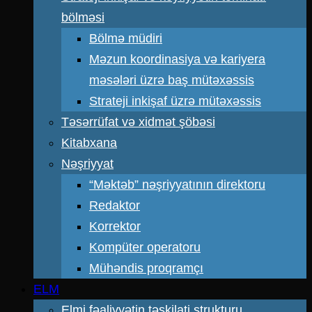
bölməsi
Bölmə müdiri
Məzun koordinasiya və kariyera
məsələri üzrə baş mütəxəssis
Strateji inkişaf üzrə mütəxəssis
Təsərrüfat və xidmət şöbəsi
Kitabxana
Nəşriyyat
“Məktəb” nəşriyyatının direktoru
Redaktor
Korrektor
Kompüter operatoru
Mühəndis proqramçı
ELM
Elmi fəaliyyətin təşkilati strukturu