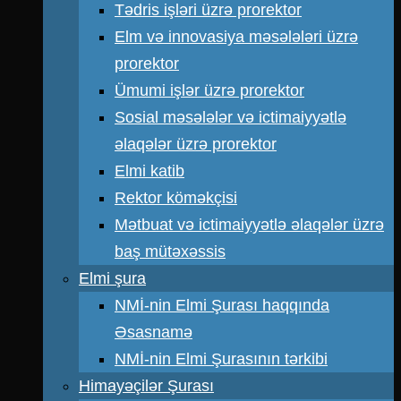
Tədris işləri üzrə prorektor
Elm və innovasiya məsələləri üzrə
prorektor
Ümumi işlər üzrə prorektor
Sosial məsələlər və ictimaiyyətlə
əlaqələr üzrə prorektor
Elmi katib
Rektor köməkçisi
Mətbuat və ictimaiyyətlə əlaqələr üzrə
baş mütəxəssis
Elmi şura
NMİ-nin Elmi Şurası haqqında
Əsasnamə
NMİ-nin Elmi Şurasının tərkibi
Himayəçilər Şurası