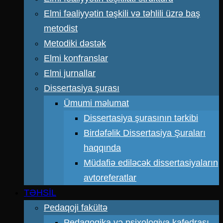
Elmi fəaliyyətin təşkili və təhlili üzrə baş
metodist
Metodiki dəstək
Elmi konfranslar
Elmi jurnallar
Dissertasiya şurası
Ümumi məlumat
Dissertasiya şurasının tərkibi
Birdəfəlik Dissertasiya Şuraları
haqqında
Müdafiə ediləcək dissertasiyaların
avtoreferatlar
TƏHSİL
Pedaqoji fakültə
Pedaqogika və psixologiya kafedrası