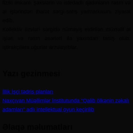
fiziki imkanlı şəxslərin və istedadlı qadınların rəsm və
əl işlərindən ibarət sərgi-satış yarmarkasını ziyarət
edib.
Kollektiv üzvləri sərgidə nümayiş etdirilən müxtəlif əl
işləri və rəsm əsərləri ilə yaxından tanış olub,
iştirakçılara uğurlar arzulayıblar.
Yazı gezinmesi
İllik İşçi tədris planları
Naxçıvan Müəllimlər İnstitutunda “Qalib ölkənin zəkalı
adamları” adlı intellektual oyun keçirilib
Əlaqə məlumatları