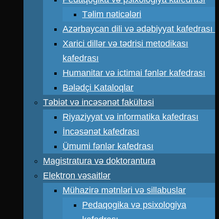
Təlim nəticələri
Azərbaycan dili və ədəbiyyat kafedrası
Xarici dillər və tədrisi metodikası
kafedrası
Humanitar və ictimai fənlər kafedrası
Bələdçi Kataloqlar
Təbiət və incəsənət fakültəsi
Riyaziyyat və informatika kafedrası
İncəsənət kafedrası
Ümumi fənlər kafedrası
Magistratura və doktorantura
Elektron vəsaitlər
Mühazirə mətnləri və sillabuslar
Pedaqogika və psixologiya