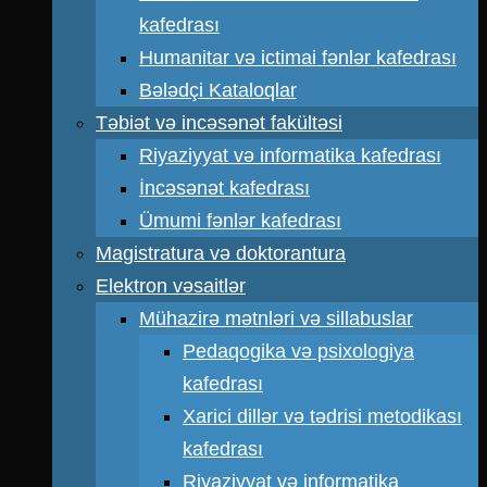
kafedrası
Humanitar və ictimai fənlər kafedrası
Bələdçi Kataloqlar
Təbiət və incəsənət fakültəsi
Riyaziyyat və informatika kafedrası
İncəsənət kafedrası
Ümumi fənlər kafedrası
Magistratura və doktorantura
Elektron vəsaitlər
Mühazirə mətnləri və sillabuslar
Pedaqogika və psixologiya
kafedrası
Xarici dillər və tədrisi metodikası
kafedrası
Riyaziyyat və informatika