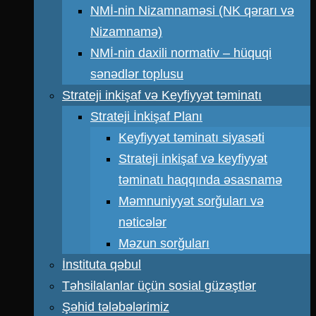
NMİ-nin Nizamnaməsi (NK qərarı və
Nizamnamə)
NMİ-nin daxili normativ – hüquqi
sənədlər toplusu
Strateji inkişaf və Keyfiyyət təminatı
Strateji İnkişaf Planı
Keyfiyyət təminatı siyasəti
Strateji inkişaf və keyfiyyət
təminatı haqqında əsasnamə
Məmnuniyyət sorğuları və
nəticələr
Məzun sorğuları
İnstituta qəbul
Təhsilalanlar üçün sosial güzəştlər
Şəhid tələbələrimiz