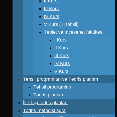
II Kurs
III Kurs
IV Kurs
V Kurs ( II təhsil)
Təbiət və İncəsənət fakültəsi.
I Kurs
II Kurs
III Kurs
IV Kurs
V Kurs
Təhsil proqramları və Tədris planları
Təhsil proqramları
Tədris planları
İllik İşçi tədris planları
Tədris-metodiki şura