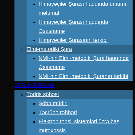
Himayəçilər Şurası haqqında ümumi
məlumat
Himayəçilər Şurası haqqında
Əsasnamə
Himayəçilər Şurasının tərkibi
Elmi-metodiki Şura
NMİ-nin Elmi-metodiki Şura haqqında
Əsasnamə
NMİ-nin Elmi-metodiki Şuranın tərkibi
STRUKTURLAR
Tədris şöbəsi
Şöbə müdiri
Təcrübə rəhbəri
Elektron təhsil sistemləri üzrə baş
mütəxəssis