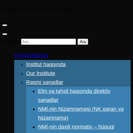
Nakhchivan Teachers Institute
Arama:
HAQQIMIZDA
İnstitut haqqında
Our İnstitute
Rəsmi sənədlər
Elm və təhsil haqqında direktiv
sənədlər
NMİ-nin Nizamnaməsi (NK qərarı və
Nizamnamə)
NMİ-nin daxili normativ – hüquqi