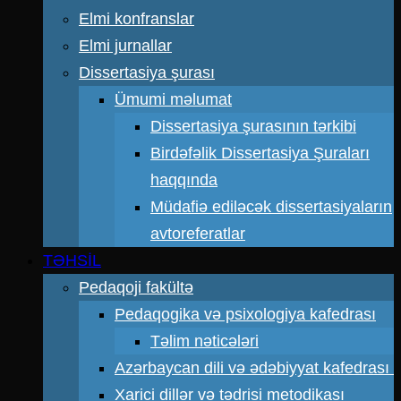
Elmi konfranslar
Elmi jurnallar
Dissertasiya şurası
Ümumi məlumat
Dissertasiya şurasının tərkibi
Birdəfəlik Dissertasiya Şuraları
haqqında
Müdafiə ediləcək dissertasiyaların
avtoreferatlar
TƏHSİL
Pedaqoji fakültə
Pedaqogika və psixologiya kafedrası
Təlim nəticələri
Azərbaycan dili və ədəbiyyat kafedrası
Xarici dillər və tədrisi metodikası