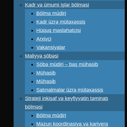
Kadr və ümumi işlər bölməsi
Bölmə müdiri
Kadr üzrə mütəxəssis
Hüquq məsləhətçisi
Arxivçi
Vakansiyalar
Maliyyə şöbəsi
Şöbə müdiri – baş mühasib
Mühasib
Mühasib
Satınalmalar üzrə mütəxəssis
Strateji inkişaf və keyfiyyətin təminatı
bölməsi
Bölmə müdiri
Məzun koordinasiya və kariyera