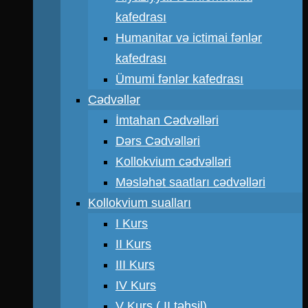
kafedrası
Humanitar və ictimai fənlər
kafedrası
Ümumi fənlər kafedrası
Cədvəllər
İmtahan Cədvəlləri
Dərs Cədvəlləri
Kollokvium cədvəlləri
Məsləhət saatları cədvəlləri
Kollokvium sualları
I Kurs
II Kurs
III Kurs
IV Kurs
V Kurs ( II təhsil)