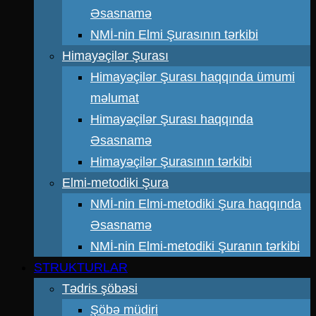
Əsasnamə
NMİ-nin Elmi Şurasının tərkibi
Himayəçilər Şurası
Himayəçilər Şurası haqqında ümumi
məlumat
Himayəçilər Şurası haqqında
Əsasnamə
Himayəçilər Şurasının tərkibi
Elmi-metodiki Şura
NMİ-nin Elmi-metodiki Şura haqqında
Əsasnamə
NMİ-nin Elmi-metodiki Şuranın tərkibi
STRUKTURLAR
Tədris şöbəsi
Şöbə müdiri