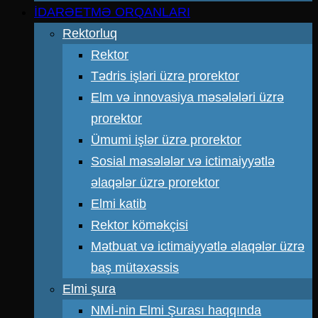
İDARƏETMƏ ORQANLARI
Rektorluq
Rektor
Tədris işləri üzrə prorektor
Elm və innovasiya məsələləri üzrə
prorektor
Ümumi işlər üzrə prorektor
Sosial məsələlər və ictimaiyyətlə
əlaqələr üzrə prorektor
Elmi katib
Rektor köməkçisi
Mətbuat və ictimaiyyətlə əlaqələr üzrə
baş mütəxəssis
Elmi şura
NMİ-nin Elmi Şurası haqqında