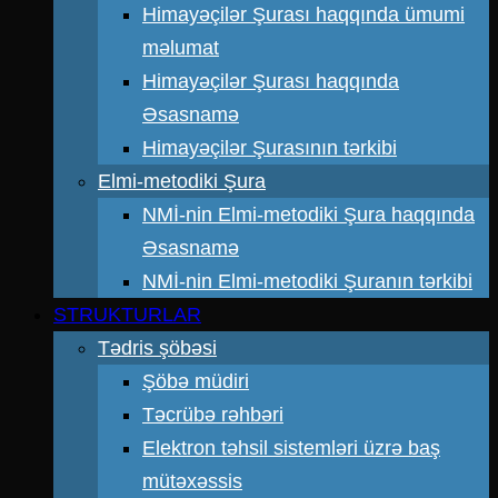
Himayəçilər Şurası haqqında ümumi
məlumat
Himayəçilər Şurası haqqında
Əsasnamə
Himayəçilər Şurasının tərkibi
Elmi-metodiki Şura
NMİ-nin Elmi-metodiki Şura haqqında
Əsasnamə
NMİ-nin Elmi-metodiki Şuranın tərkibi
STRUKTURLAR
Tədris şöbəsi
Şöbə müdiri
Təcrübə rəhbəri
Elektron təhsil sistemləri üzrə baş
mütəxəssis