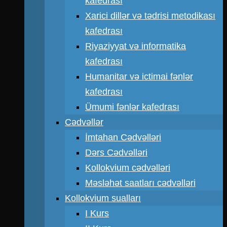
kafedrası
Xarici dillər və tədrisi metodikası
kafedrası
Riyaziyyat və informatika
kafedrası
Humanitar və ictimai fənlər
kafedrası
Ümumi fənlər kafedrası
Cədvəllər
İmtahan Cədvəlləri
Dərs Cədvəlləri
Kollokvium cədvəlləri
Məsləhət saatları cədvəlləri
Kollokvium sualları
I Kurs