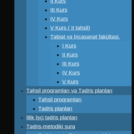
II Kurs
III Kurs
IV Kurs
V Kurs ( II təhsil)
Təbiət və İncəsənət fakültəsi.
I Kurs
II Kurs
III Kurs
IV Kurs
V Kurs
Təhsil proqramları və Tədris planları
Təhsil proqramları
Tədris planları
İllik İşçi tədris planları
Tədris-metodiki şura