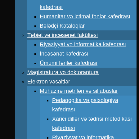
kafedrası
Humanitar və ictimai fənlər kafedrası
Bələdçi Kataloqlar
Təbiət və incəsənət fakültəsi
Riyaziyyat və informatika kafedrası
İncəsənət kafedrası
Ümumi fənlər kafedrası
Magistratura və doktorantura
Elektron vəsaitlər
Mühazirə mətnləri və sillabuslar
Pedaqogika və psixologiya
kafedrası
Xarici dillər və tədrisi metodikası
kafedrası
Riyaziyyat və informatika