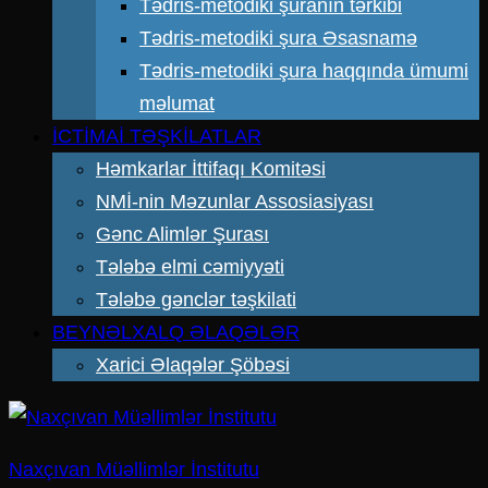
Tədris-metodiki şuranın tərkibi
Tədris-metodiki şura Əsasnamə
Tədris-metodiki şura haqqında ümumi
məlumat
İCTİMAİ TƏŞKİLATLAR
Həmkarlar İttifaqı Komitəsi
NMİ-nin Məzunlar Assosiasiyası
Gənc Alimlər Şurası
Tələbə elmi cəmiyyəti
Tələbə gənclər təşkilati
BEYNƏLXALQ ƏLAQƏLƏR
Xarici Əlaqələr Şöbəsi
Naxçıvan Müəllimlər İnstitutu