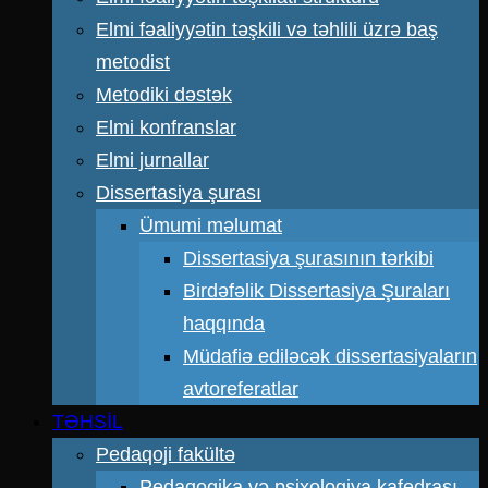
Elmi fəaliyyətin təşkili və təhlili üzrə baş
metodist
Metodiki dəstək
Elmi konfranslar
Elmi jurnallar
Dissertasiya şurası
Ümumi məlumat
Dissertasiya şurasının tərkibi
Birdəfəlik Dissertasiya Şuraları
haqqında
Müdafiə ediləcək dissertasiyaların
avtoreferatlar
TƏHSİL
Pedaqoji fakültə
Pedaqogika və psixologiya kafedrası