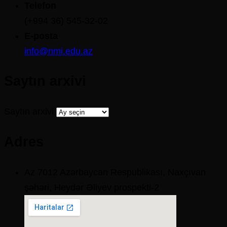
Telefon
(+994 36) 545-32-02
E-posta
info@nmi.edu.az
Saytın arxivi
Saytın arxivi
Adres
Az 7012 Azərbaycan Respublikası, Naxçıvan
şəhəri, Heydər Əliyev prospekti-2