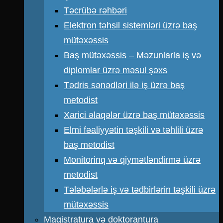
Təcrübə rəhbəri
Elektron təhsil sistemləri üzrə baş
mütəxəssis
Baş mütəxəssis – Məzunlarla iş və
diplomlar üzrə məsul şəxs
Tədris sənədləri ilə iş üzrə baş
metodist
Xarici əlaqələr üzrə baş mütəxəssis
Elmi fəaliyyətin təşkili və təhlili üzrə
baş metodist
Monitorinq və qiymətləndirmə üzrə
metodist
Tələbələrlə iş və tədbirlərin təşkili üzrə
mütəxəssis
Magistratura və doktorantura