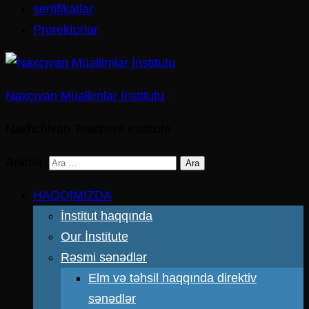
sertifikatlar
Prorektorlar
Naxçıvan Müəllimlər İnstitutu
Nakhchivan Teachers Institute
Arama:
HAQQIMIZDA
İnstitut haqqında
Our İnstitute
Rəsmi sənədlər
Elm və təhsil haqqında direktiv
sənədlər