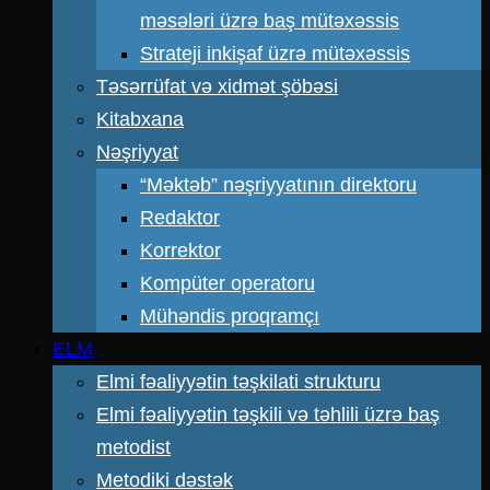
məsələri üzrə baş mütəxəssis
Strateji inkişaf üzrə mütəxəssis
Təsərrüfat və xidmət şöbəsi
Kitabxana
Nəşriyyat
“Məktəb” nəşriyyatının direktoru
Redaktor
Korrektor
Kompüter operatoru
Mühəndis proqramçı
ELM
Elmi fəaliyyətin təşkilati strukturu
Elmi fəaliyyətin təşkili və təhlili üzrə baş
metodist
Metodiki dəstək