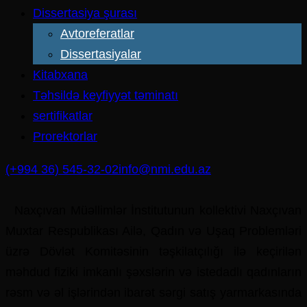
Dissertasiya şurası
Avtoreferatlar
Dissertasiyalar
Kitabxana
Təhsildə keyfiyyət təminatı
sertifikatlar
Prorektorlar
(+994 36) 545-32-02
info@nmi.edu.az
Naxçıvan Müəllimlər İnstitutunun kollektivi Naxçıvan
Muxtar Respublikası Ailə, Qadın və Uşaq Problemləri
üzrə Dövlət Komitəsinin təşkilatçılığı ilə keçirilən
məhdud fiziki imkanlı şəxslərin və istedadlı qadınların
rəsm və əl işlərindən ibarət sərgi satış yarmarkasında