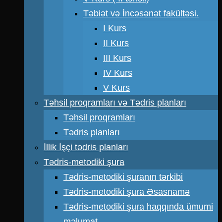
Təbiət və İncəsənət fakültəsi.
I Kurs
II Kurs
III Kurs
IV Kurs
V Kurs
Təhsil proqramları və Tədris planları
Təhsil proqramları
Tədris planları
İllik İşçi tədris planları
Tədris-metodiki şura
Tədris-metodiki şuranın tərkibi
Tədris-metodiki şura Əsasnamə
Tədris-metodiki şura haqqında ümumi
məlumat