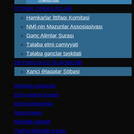
İCTİMAİ TƏŞKİLATLAR
Həmkarlar İttifaqı Komitəsi
NMİ-nin Məzunlar Assosiasiyası
Gənc Alimlər Şurası
Tələbə elmi cəmiyyəti
Tələbə gənclər təşkilati
BEYNƏLXALQ ƏLAQƏLƏR
Xarici Əlaqələr Şöbəsi
Rektora müraciət
Elmi əsərlər jurnalı
Elmi konfranslar
İdeya bankı
Metodik dəstək
Tədris-Metodik şurası