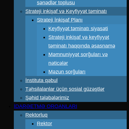
sənədlər toplusu
Strateji inkişaf və Keyfiyyət təminatı
Strateji İnkişaf Planı
Keyfiyyət təminatı siyasəti
Strateji inkişaf və keyfiyyət
təminatı haqqında əsasnamə
Məmnuniyyət sorğuları və
nəticələr
Məzun sorğuları
İnstituta qəbul
Təhsilalanlar üçün sosial güzəştlər
Şəhid tələbələrimiz
İDARƏETMƏ ORQANLARI
Rektorluq
Rektor