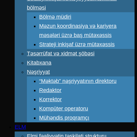
bölməsi
Bölmə müdiri
Məzun koordinasiya və kariyera
məsələri üzrə baş mütəxəssis
Strateji inkişaf üzrə mütəxəssis
Təsərrüfat və xidmət şöbəsi
Kitabxana
Nəşriyyat
“Məktəb” nəşriyyatının direktoru
Redaktor
Korrektor
Kompüter operatoru
Mühəndis proqramçı
ELM
Elmi fəaliyyətin təşkilati strukturu