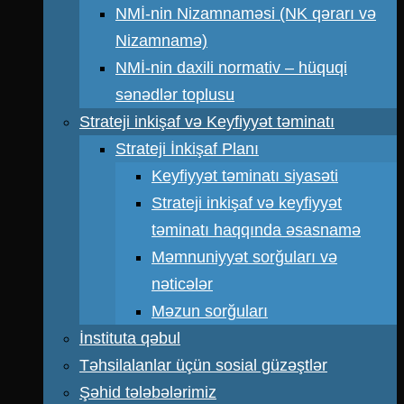
NMİ-nin Nizamnaməsi (NK qərarı və
Nizamnamə)
NMİ-nin daxili normativ – hüquqi
sənədlər toplusu
Strateji inkişaf və Keyfiyyət təminatı
Strateji İnkişaf Planı
Keyfiyyət təminatı siyasəti
Strateji inkişaf və keyfiyyət
təminatı haqqında əsasnamə
Məmnuniyyət sorğuları və
nəticələr
Məzun sorğuları
İnstituta qəbul
Təhsilalanlar üçün sosial güzəştlər
Şəhid tələbələrimiz