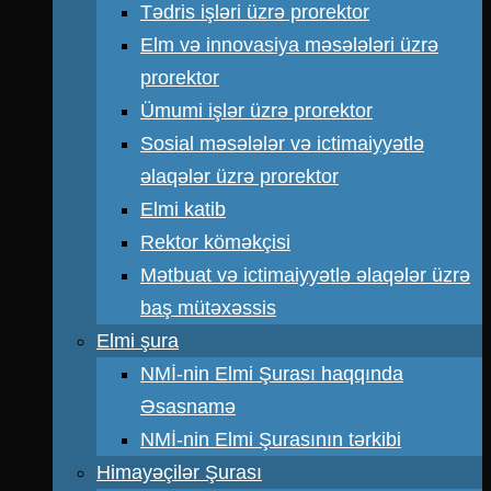
Tədris işləri üzrə prorektor
Elm və innovasiya məsələləri üzrə
prorektor
Ümumi işlər üzrə prorektor
Sosial məsələlər və ictimaiyyətlə
əlaqələr üzrə prorektor
Elmi katib
Rektor köməkçisi
Mətbuat və ictimaiyyətlə əlaqələr üzrə
baş mütəxəssis
Elmi şura
NMİ-nin Elmi Şurası haqqında
Əsasnamə
NMİ-nin Elmi Şurasının tərkibi
Himayəçilər Şurası