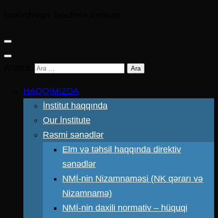
Nakhchivan Teachers Institute
Arama:
HAQQIMIZDA
İnstitut haqqında
Our İnstitute
Rəsmi sənədlər
Elm və təhsil haqqında direktiv
sənədlər
NMİ-nin Nizamnaməsi (NK qərarı və
Nizamnamə)
NMİ-nin daxili normativ – hüquqi