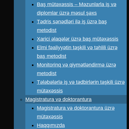
Baş mütəxəssis – Məzunlarla iş və
diplomlar üzrə məsul şəxs
Tədris sənədləri ilə iş üzrə baş
metodist
Xarici əlaqələr üzrə baş mütəxəssis
Elmi fəaliyyətin təşkili və təhlili üzrə
baş metodist
Monitorinq və qiymətləndirmə üzrə
metodist
Tələbələrlə iş və tədbirlərin təşkili üzrə
mütəxəssis
Magistratura və doktorantura
Magistratura və doktorantura üzrə
mütəxəssis
Haqqımızda