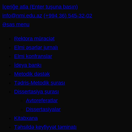
İçeriğe atla (Enter tuşuna basın)
info@nmi.edu.az
(+994 36) 545-32-02
Əsas menu
Rektora müraciət
Elmi əsərlər jurnalı
Elmi konfranslar
İdeya bankı
Metodik dəstək
Tədris-Metodik şurası
Dissertasiya şurası
Avtoreferatlar
Dissertasiyalar
Kitabxana
Təhsildə keyfiyyət təminatı