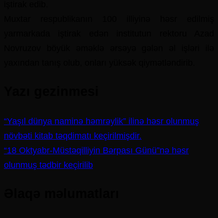
iştirak edib.
Muxtar respublikanın 100 illiyinə həsr edilmiş
yarmarkada iştirak edən institutun rektoru Azad
Novruzov böyük əməklə ərsəyə gələn əl işləri ilə
yaxından tanış olub, onları yüksək qiymətləndirib.
Yazı gezinmesi
“Yaşıl dünya naminə həmrəylik” ilinə həsr olunmuş
növbəti kitab təqdimatı keçirilmişdir.
“18 Oktyabr-Müstəqilliyin Bərpası Günü”nə həsr
olunmuş tədbir keçirilib
Əlaqə məlumatları