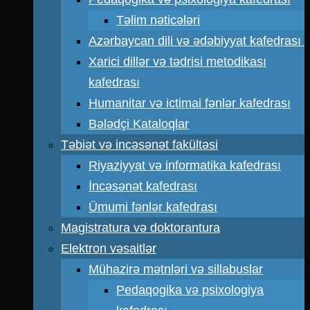
Təlim nəticələri
Azərbaycan dili və ədəbiyyat kafedrası
Xarici dillər və tədrisi metodikası
kafedrası
Humanitar və ictimai fənlər kafedrası
Bələdçi Kataloqlar
Təbiət və incəsənət fakültəsi
Riyaziyyat və informatika kafedrası
İncəsənət kafedrası
Ümumi fənlər kafedrası
Magistratura və doktorantura
Elektron vəsaitlər
Mühazirə mətnləri və sillabuslar
Pedaqogika və psixologiya