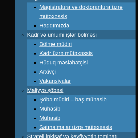
Magistratura və doktorantura üzrə
mütəxəssis
Haqqımızda
Kadr və ümumi işlər bölməsi
Bölmə müdiri
Kadr üzrə mütəxəssis
Hüquq məsləhətçisi
Arxivçi
Vakansiyalar
Maliyyə şöbəsi
Şöbə müdiri – baş mühasib
Mühasib
Mühasib
Satınalmalar üzrə mütəxəssis
Strateji inkişaf və keyfiyyətin təminatı