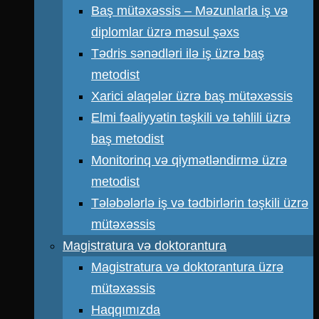
Baş mütəxəssis – Məzunlarla iş və
diplomlar üzrə məsul şəxs
Tədris sənədləri ilə iş üzrə baş
metodist
Xarici əlaqələr üzrə baş mütəxəssis
Elmi fəaliyyətin təşkili və təhlili üzrə
baş metodist
Monitorinq və qiymətləndirmə üzrə
metodist
Tələbələrlə iş və tədbirlərin təşkili üzrə
mütəxəssis
Magistratura və doktorantura
Magistratura və doktorantura üzrə
mütəxəssis
Haqqımızda