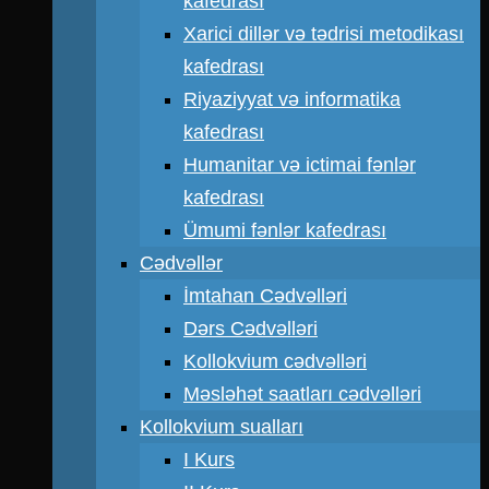
kafedrası
Xarici dillər və tədrisi metodikası
kafedrası
Riyaziyyat və informatika
kafedrası
Humanitar və ictimai fənlər
kafedrası
Ümumi fənlər kafedrası
Cədvəllər
İmtahan Cədvəlləri
Dərs Cədvəlləri
Kollokvium cədvəlləri
Məsləhət saatları cədvəlləri
Kollokvium sualları
I Kurs