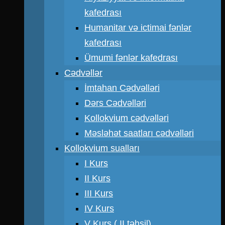
kafedrası
Humanitar və ictimai fənlər
kafedrası
Ümumi fənlər kafedrası
Cədvəllər
İmtahan Cədvəlləri
Dərs Cədvəlləri
Kollokvium cədvəlləri
Məsləhət saatları cədvəlləri
Kollokvium sualları
I Kurs
II Kurs
III Kurs
IV Kurs
V Kurs ( II təhsil)