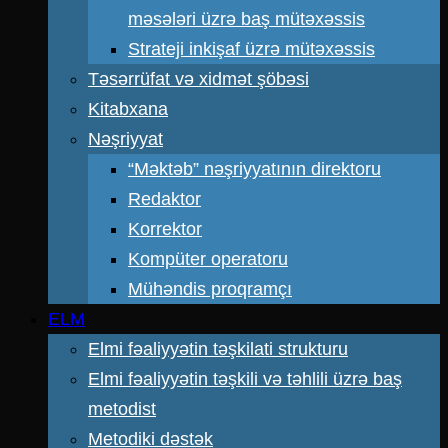
məsələri üzrə baş mütəxəssis
Strateji inkişaf üzrə mütəxəssis
Təsərrüfat və xidmət şöbəsi
Kitabxana
Nəşriyyat
“Məktəb” nəşriyyatının direktoru
Redaktor
Korrektor
Kompüter operatoru
Mühəndis proqramçı
ELM
Elmi fəaliyyətin təşkilati strukturu
Elmi fəaliyyətin təşkili və təhlili üzrə baş
metodist
Metodiki dəstək