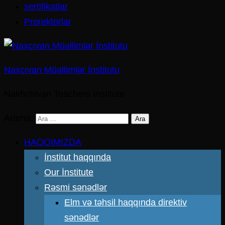
sertifikatlar
Prorektorlar
Naxçıvan Müəllimlər İnstitutu
Nakhchivan Teachers Institute
Arama:
HAQQIMIZDA
İnstitut haqqında
Our İnstitute
Rəsmi sənədlər
Elm və təhsil haqqında direktiv
sənədlər