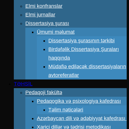
Elmi konfranslar
Elmi jurnallar
Dissertasiya şurası
Ümumi məlumat
Dissertasiya şurasının tərkibi
Birdəfəlik Dissertasiya Şuraları
haqqında
Müdafiə ediləcək dissertasiyaların
avtoreferatlar
TƏHSİL
Pedaqoji fakültə
Pedaqogika və psixologiya kafedrası
Təlim nəticələri
Azərbaycan dili və ədəbiyyat kafedrası
Xarici dillər və tədrisi metodikası