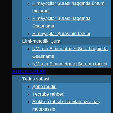
Himayəçilər Şurası haqqında ümumi
məlumat
Himayəçilər Şurası haqqında
Əsasnamə
Himayəçilər Şurasının tərkibi
Elmi-metodiki Şura
NMİ-nin Elmi-metodiki Şura haqqında
Əsasnamə
NMİ-nin Elmi-metodiki Şuranın tərkibi
STRUKTURLAR
Tədris şöbəsi
Şöbə müdiri
Təcrübə rəhbəri
Elektron təhsil sistemləri üzrə baş
mütəxəssis