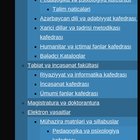
Təlim nəticələri
Azərbaycan dili və ədəbiyyat kafedrası
Xarici dillər və tədrisi metodikası
kafedrası
Humanitar və ictimai fənlər kafedrası
Bələdçi Kataloqlar
Təbiət və incəsənət fakültəsi
Riyaziyyat və informatika kafedrası
İncəsənət kafedrası
Ümumi fənlər kafedrası
Magistratura və doktorantura
Elektron vəsaitlər
Mühazirə mətnləri və sillabuslar
Pedaqogika və psixologiya