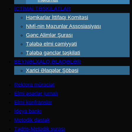
İCTİMAİ TƏŞKİLATLAR
Həmkarlar İttifaqı Komitəsi
NMİ-nin Məzunlar Assosiasiyası
Gənc Alimlər Şurası
Tələbə elmi cəmiyyəti
Tələbə gənclər təşkilati
BEYNƏLXALQ ƏLAQƏLƏR
Xarici Əlaqələr Şöbəsi
Rektora müraciət
Elmi əsərlər jurnalı
Elmi konfranslar
İdeya bankı
Metodik dəstək
Tədris-Metodik şurası