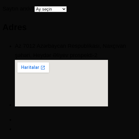
Saytın arxivi
Adres
Az 7012 Azərbaycan Respublikası, Naxçıvan
şəhəri, Heydər Əliyev prospekti-2