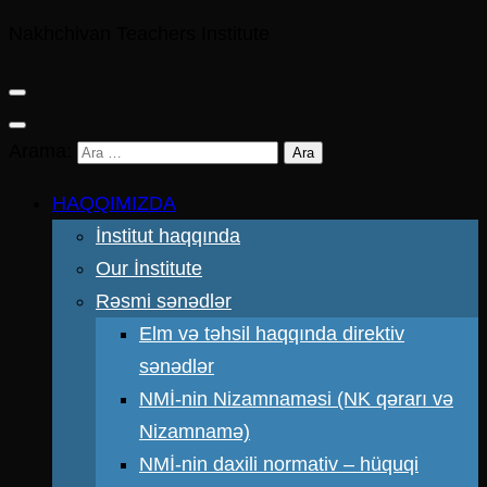
Nakhchivan Teachers Institute
Arama:
HAQQIMIZDA
İnstitut haqqında
Our İnstitute
Rəsmi sənədlər
Elm və təhsil haqqında direktiv
sənədlər
NMİ-nin Nizamnaməsi (NK qərarı və
Nizamnamə)
NMİ-nin daxili normativ – hüquqi