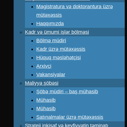
Magistratura və doktorantura üzrə
mütəxəssis
Haqqımızda
Kadr və ümumi işlər bölməsi
Bölmə müdiri
Kadr üzrə mütəxəssis
Hüquq məsləhətçisi
Arxivçi
Vakansiyalar
Maliyyə şöbəsi
Şöbə müdiri – baş mühasib
Mühasib
Mühasib
Satınalmalar üzrə mütəxəssis
Strateji inkişaf və keyfiyyətin təminatı