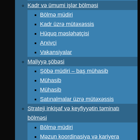
Kadr və ümumi işlər bölməsi
Bölmə müdiri
Kadr üzrə mütəxəssis
Hüquq məsləhətçisi
Arxivçi
Vakansiyalar
Maliyyə şöbəsi
Şöbə müdiri – baş mühasib
Mühasib
Mühasib
Satınalmalar üzrə mütəxəssis
Strateji inkişaf və keyfiyyətin təminatı
bölməsi
Bölmə müdiri
Məzun koordinasiya və kariyera