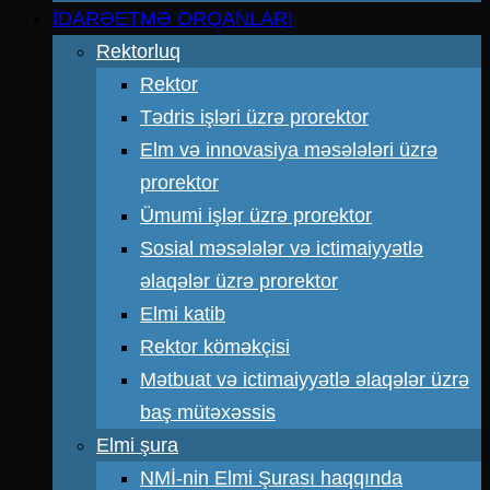
İDARƏETMƏ ORQANLARI
Rektorluq
Rektor
Tədris işləri üzrə prorektor
Elm və innovasiya məsələləri üzrə
prorektor
Ümumi işlər üzrə prorektor
Sosial məsələlər və ictimaiyyətlə
əlaqələr üzrə prorektor
Elmi katib
Rektor köməkçisi
Mətbuat və ictimaiyyətlə əlaqələr üzrə
baş mütəxəssis
Elmi şura
NMİ-nin Elmi Şurası haqqında