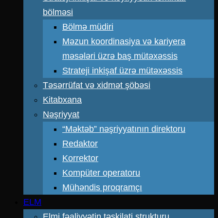
bölməsi
Bölmə müdiri
Məzun koordinasiya və kariyera
məsələri üzrə baş mütəxəssis
Strateji inkişaf üzrə mütəxəssis
Təsərrüfat və xidmət şöbəsi
Kitabxana
Nəşriyyat
“Məktəb” nəşriyyatının direktoru
Redaktor
Korrektor
Kompüter operatoru
Mühəndis proqramçı
ELM
Elmi fəaliyyətin təşkilati strukturu