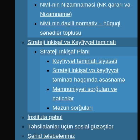
NMİ-nin Nizamnaməsi (NK qərarı və
Nizamnamə)
NMİ-nin daxili normativ – hüquqi
sənədlər toplusu
Strateji inkişaf və Keyfiyyət təminatı
Strateji İnkişaf Planı
Keyfiyyət təminatı siyasəti
Strateji inkişaf və keyfiyyət
təminatı haqqında əsasnamə
Məmnuniyyət sorğuları və
nəticələr
Məzun sorğuları
İnstituta qəbul
Təhsilalanlar üçün sosial güzəştlər
Şəhid tələbələrimiz