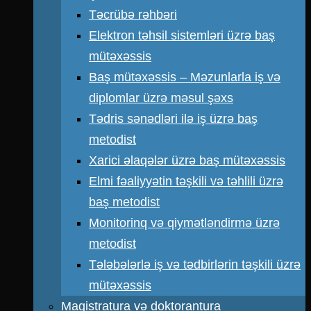
Təcrübə rəhbəri
Elektron təhsil sistemləri üzrə baş
mütəxəssis
Baş mütəxəssis – Məzunlarla iş və
diplomlar üzrə məsul şəxs
Tədris sənədləri ilə iş üzrə baş
metodist
Xarici əlaqələr üzrə baş mütəxəssis
Elmi fəaliyyətin təşkili və təhlili üzrə
baş metodist
Monitorinq və qiymətləndirmə üzrə
metodist
Tələbələrlə iş və tədbirlərin təşkili üzrə
mütəxəssis
Magistratura və doktorantura