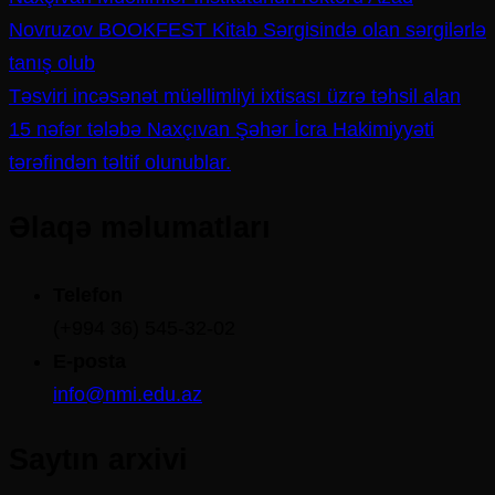
Novruzov BOOKFEST Kitab Sərgisində olan sərgilərlə
tanış olub
Təsviri incəsənət müəllimliyi ixtisası üzrə təhsil alan
15 nəfər tələbə Naxçıvan Şəhər İcra Hakimiyyəti
tərəfindən təltif olunublar.
Əlaqə məlumatları
Telefon
(+994 36) 545-32-02
E-posta
info@nmi.edu.az
Saytın arxivi