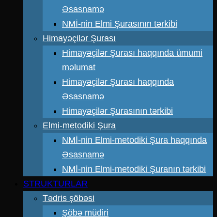
Əsasnamə
NMİ-nin Elmi Şurasının tərkibi
Himayəçilər Şurası
Himayəçilər Şurası haqqında ümumi
məlumat
Himayəçilər Şurası haqqında
Əsasnamə
Himayəçilər Şurasının tərkibi
Elmi-metodiki Şura
NMİ-nin Elmi-metodiki Şura haqqında
Əsasnamə
NMİ-nin Elmi-metodiki Şuranın tərkibi
STRUKTURLAR
Tədris şöbəsi
Şöbə müdiri