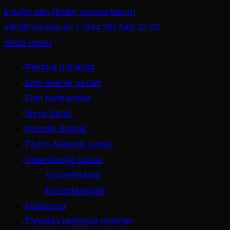
İçeriğe atla (Enter tuşuna basın)
info@nmi.edu.az
(+994 36) 545-32-02
Əsas menu
Rektora müraciət
Elmi əsərlər jurnalı
Elmi konfranslar
İdeya bankı
Metodik dəstək
Tədris-Metodik şurası
Dissertasiya şurası
Avtoreferatlar
Dissertasiyalar
Kitabxana
Təhsildə keyfiyyət təminatı