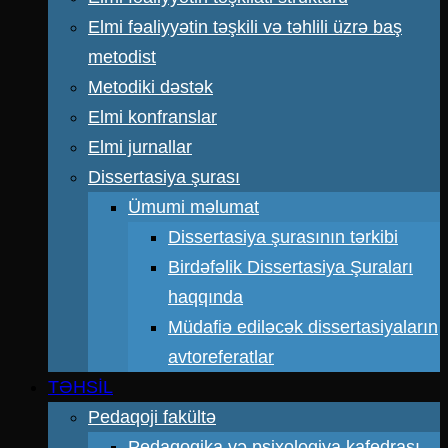
Elmi fəaliyyətin təşkili və təhlili üzrə baş
metodist
Metodiki dəstək
Elmi konfranslar
Elmi jurnallar
Dissertasiya şurası
Ümumi məlumat
Dissertasiya şurasının tərkibi
Birdəfəlik Dissertasiya Şuraları
haqqında
Müdafiə ediləcək dissertasiyaların
avtoreferatlar
TƏHSİL
Pedaqoji fakültə
Pedaqogika və psixologiya kafedrası