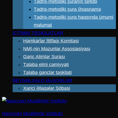
Tədris-metodiki şuranın tərkibi
Tədris-metodiki şura Əsasnamə
Tədris-metodiki şura haqqında ümumi
məlumat
İCTİMAİ TƏŞKİLATLAR
Həmkarlar İttifaqı Komitəsi
NMİ-nin Məzunlar Assosiasiyası
Gənc Alimlər Şurası
Tələbə elmi cəmiyyəti
Tələbə gənclər təşkilati
BEYNƏLXALQ ƏLAQƏLƏR
Xarici Əlaqələr Şöbəsi
Naxçıvan Müəllimlər İnstitutu