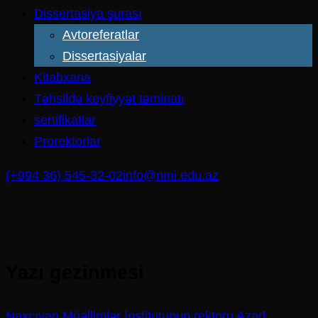
Dissertasiya şurası
Avtoreferatlar
Dissertasiyalar
Kitabxana
Təhsildə keyfiyyət təminatı
sertifikatlar
Prorektorlar
(+994 36) 545-32-02
info@nmi.edu.az
Yazı gezinmesi
Naxçıvan Müəllimlər İnstitutunun rektoru Azad