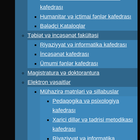
kafedrası
Humanitar və ictimai fənlər kafedrası
Bələdçi Kataloqlar
Təbiət və incəsənət fakültəsi
Riyaziyyat və informatika kafedrası
İncəsənət kafedrası
Ümumi fənlər kafedrası
Magistratura və doktorantura
Elektron vəsaitlər
Mühazirə mətnləri və sillabuslar
Pedaqogika və psixologiya
kafedrası
Xarici dillər və tədrisi metodikası
kafedrası
Riyaziyyat və informatika