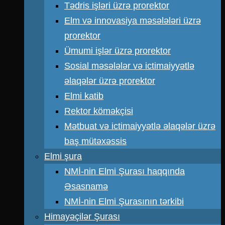
Tədris işləri üzrə prorektor
Elm və innovasiya məsələləri üzrə
prorektor
Ümumi işlər üzrə prorektor
Sosial məsələlər və ictimaiyyətlə
əlaqələr üzrə prorektor
Elmi katib
Rektor köməkçisi
Mətbuat və ictimaiyyətlə əlaqələr üzrə
baş mütəxəssis
Elmi şura
NMİ-nin Elmi Şurası haqqında
Əsasnamə
NMİ-nin Elmi Şurasının tərkibi
Himayəçilər Şurası