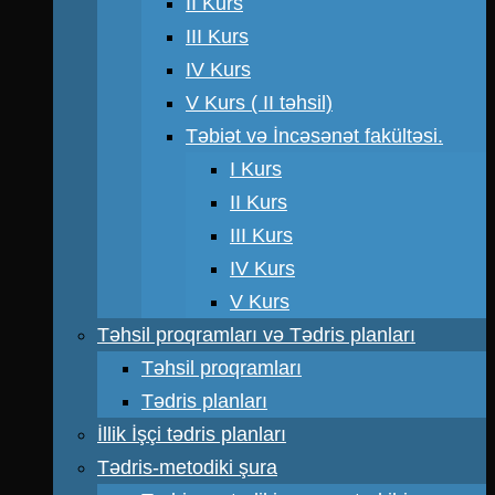
II Kurs
III Kurs
IV Kurs
V Kurs ( II təhsil)
Təbiət və İncəsənət fakültəsi.
I Kurs
II Kurs
III Kurs
IV Kurs
V Kurs
Təhsil proqramları və Tədris planları
Təhsil proqramları
Tədris planları
İllik İşçi tədris planları
Tədris-metodiki şura