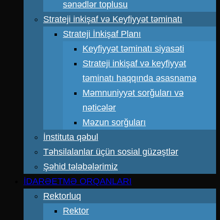
sənədlər toplusu
Strateji inkişaf və Keyfiyyət təminatı
Strateji İnkişaf Planı
Keyfiyyət təminatı siyasəti
Strateji inkişaf və keyfiyyət
təminatı haqqında əsasnamə
Məmnuniyyət sorğuları və
nəticələr
Məzun sorğuları
İnstituta qəbul
Təhsilalanlar üçün sosial güzəştlər
Şəhid tələbələrimiz
İDARƏETMƏ ORQANLARI
Rektorluq
Rektor