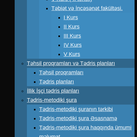
Təbiət və İncəsənət fakültəsi.
I Kurs
II Kurs
III Kurs
IV Kurs
V Kurs
Təhsil proqramları və Tədris planları
Təhsil proqramları
Tədris planları
İllik İşçi tədris planları
Tədris-metodiki şura
Tədris-metodiki şuranın tərkibi
Tədris-metodiki şura Əsasnamə
Tədris-metodiki şura haqqında ümumi
məlumat