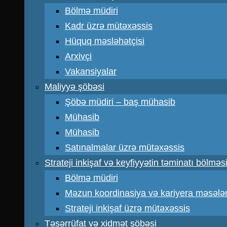
Bölmə müdiri
Kadr üzrə mütəxəssis
Hüquq məsləhətçisi
Arxivçi
Vakansiyalar
Maliyyə şöbəsi
Şöbə müdiri – baş mühasib
Mühasib
Mühasib
Satınalmalar üzrə mütəxəssis
Strateji inkişaf və keyfiyyətin təminatı bölməs
Bölmə müdiri
Məzun koordinasiya və kariyera məsələr
Strateji inkişaf üzrə mütəxəssis
Təsərrüfat və xidmət şöbəsi