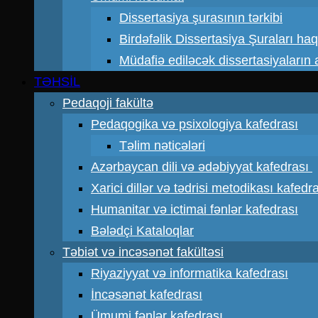
Dissertasiya şurasının tərkibi
Birdəfəlik Dissertasiya Şuraları ha
Müdafiə ediləcək dissertasiyaların a
TƏHSİL
Pedaqoji fakültə
Pedaqogika və psixologiya kafedrası
Təlim nəticələri
Azərbaycan dili və ədəbiyyat kafedrası
Xarici dillər və tədrisi metodikası kafedr
Humanitar və ictimai fənlər kafedrası
Bələdçi Kataloqlar
Təbiət və incəsənət fakültəsi
Riyaziyyat və informatika kafedrası
İncəsənət kafedrası
Ümumi fənlər kafedrası