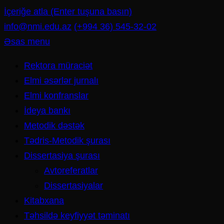
İçeriğe atla (Enter tuşuna basın)
info@nmi.edu.az
(+994 36) 545-32-02
Əsas menu
Rektora müraciət
Elmi əsərlər jurnalı
Elmi konfranslar
İdeya bankı
Metodik dəstək
Tədris-Metodik şurası
Dissertasiya şurası
Avtoreferatlar
Dissertasiyalar
Kitabxana
Təhsildə keyfiyyət təminatı