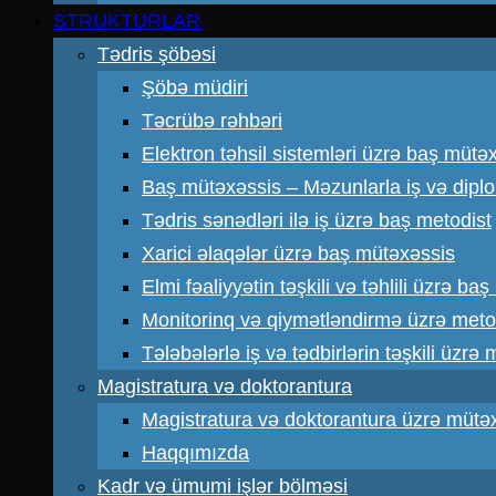
STRUKTURLAR
Tədris şöbəsi
Şöbə müdiri
Təcrübə rəhbəri
Elektron təhsil sistemləri üzrə baş mütə
Baş mütəxəssis – Məzunlarla iş və dipl
Tədris sənədləri ilə iş üzrə baş metodist
Xarici əlaqələr üzrə baş mütəxəssis
Elmi fəaliyyətin təşkili və təhlili üzrə ba
Monitorinq və qiymətləndirmə üzrə meto
Tələbələrlə iş və tədbirlərin təşkili üzrə
Magistratura və doktorantura
Magistratura və doktorantura üzrə mütə
Haqqımızda
Kadr və ümumi işlər bölməsi