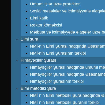
Ümumi işlər üzrə prorektor
Sosial məsələlər və ictimaiyyətlə əlaqəl
Elmi katib
Rektor köməkçisi
Mətbuat və ictimaiyyətlə əlaqələr üzrə 
Elmi şura
NMİ-nin Elmi Şurası haqqında Əsasna
NMİ-nin Elmi Şurasının tərkibi
Himayəçilər Şurası
Himayəçilər Şurası haqqında ümumi mə
Himayəçilər Şurası haqqında Əsasnam
Himayəçilər Şurasının tərkibi
Elmi-metodiki Şura
NMİ-nin Elmi-metodiki Şura haqqında 
NMİ-nin Elmi-metodiki Şuranın tərkibi