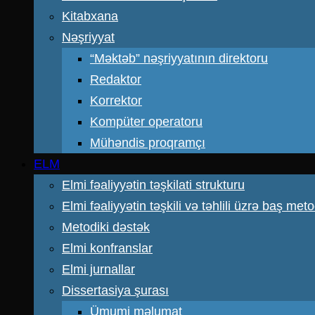
Kitabxana
Nəşriyyat
“Məktəb” nəşriyyatının direktoru
Redaktor
Korrektor
Kompüter operatoru
Mühəndis proqramçı
ELM
Elmi fəaliyyətin təşkilati strukturu
Elmi fəaliyyətin təşkili və təhlili üzrə baş meto
Metodiki dəstək
Elmi konfranslar
Elmi jurnallar
Dissertasiya şurası
Ümumi məlumat