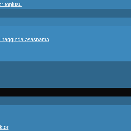
ər toplusu
atı haqqında əsasnamə
ktor