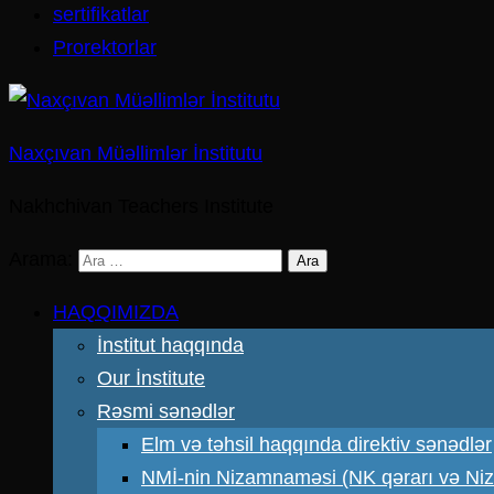
sertifikatlar
Prorektorlar
Naxçıvan Müəllimlər İnstitutu
Nakhchivan Teachers Institute
Arama:
HAQQIMIZDA
İnstitut haqqında
Our İnstitute
Rəsmi sənədlər
Elm və təhsil haqqında direktiv sənədlər
NMİ-nin Nizamnaməsi (NK qərarı və N