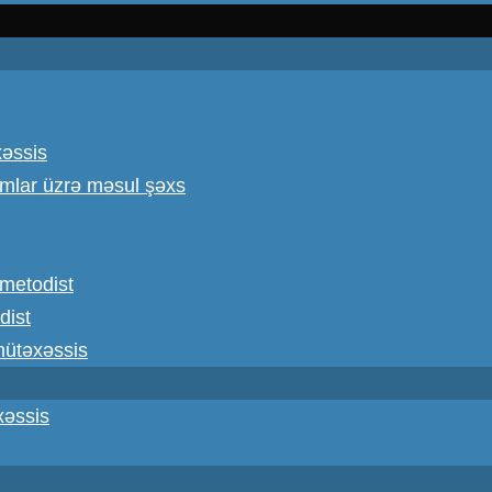
xəssis
omlar üzrə məsul şəxs
ş metodist
dist
 mütəxəssis
xəssis