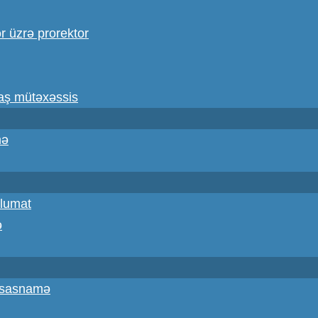
ər üzrə prorektor
baş mütəxəssis
mə
lumat
ə
Əsasnamə