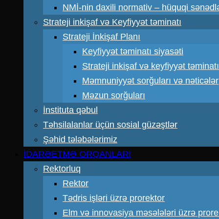
NMİ-nin daxili normativ – hüquqi sənədl
Strateji inkişaf və Keyfiyyət təminatı
Strateji İnkişaf Planı
Keyfiyyət təminatı siyasəti
Strateji inkişaf və keyfiyyət təmin
Məmnuniyyət sorğuları və nəticələr
Məzun sorğuları
İnstituta qəbul
Təhsilalanlar üçün sosial güzəştlər
Şəhid tələbələrimiz
İDARƏETMƏ ORQANLARI
Rektorluq
Rektor
Tədris işləri üzrə prorektor
Elm və innovasiya məsələləri üzrə prore