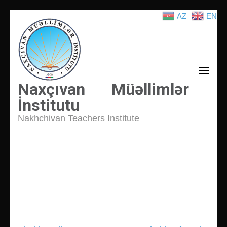
AZ
EN
İçeriğe
atla
(Enter
tuşuna
basın)
Naxçıvan Müəllimlər
İnstitutu
Nakhchivan Teachers Institute