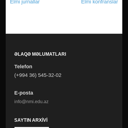
Elmi jurnallar
Elmi konfranslar
Yazı
gezinmesi
ƏLAQƏ MƏLUMATLARI
Telefon
(+994 36) 545-32-02
E-posta
info@nmi.edu.az
SAYTIN ARXIVI