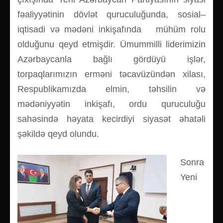
fəaliyyətinin dövlət quruculuğunda, sosial–
iqtisadi və mədəni inkişafında mühüm rolu
olduğunu qeyd etmişdir. Ümummilli liderimizin
Azərbaycanla bağlı gördüyü işlər,
torpaqlarımızın erməni təcavüzündən xilası,
Respublikamızda elmin, təhsilin və
mədəniyyətin inkişafı, ordu quruculuğu
sahəsində həyata kecirdiyi siyasət əhatəli
şəkildə qeyd olundu.
Sonra
Yeni