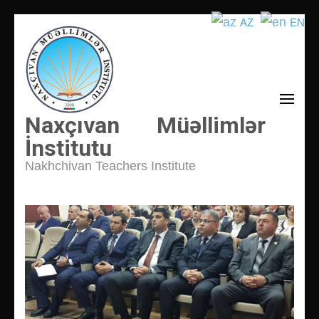
AZ
EN
İçeriğe
atla
(Enter
tuşuna
basın)
Naxçıvan Müəllimlər
İnstitutu
Nakhchivan Teachers Institute