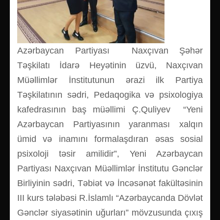
Azərbaycan Partiyası Naxçıvan Şəhər
Təşkilatı İdarə Heyətinin üzvü, Naxçıvan
Müəllimlər İnstitutunun ərazi ilk Partiya
Təşkilatının sədri, Pedaqogika və psixologiya
kafedrasının baş müəllimi Ç.Quliyev “Yeni
Azərbaycan Partiyasının yaranması xalqın
ümid və inamını formalaşdıran əsas sosial
psixoloji təsir amilidir”, Yeni Azərbaycan
Partiyası Naxçıvan Müəllimlər İnstitutu Gənclər
Birliyinin sədri, Təbiət və İncəsənət fakültəsinin
III kurs tələbəsi R.İslamlı “Azərbaycanda Dövlət
Gənclər siyasətinin uğurları” mövzusunda çıxış