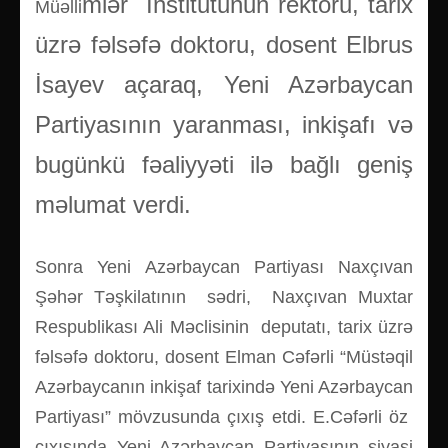
mlər İnstitutunun rektoru, tarix
Müəlli
üzrə fəlsəfə doktoru, dosent Elbrus
İsayev açaraq, Yeni Azərbaycan
Partiyasının yaranması, inkişafı və
bugünkü fəaliyyəti ilə bağlı geniş
məlumat verdi.
Sonra Yeni Azərbaycan Partiyası Naxçıvan
Şəhər Təşkilatının sədri,
Naxçıvan Muxtar
Respublikası Ali Məclisinin deputatı, tarix üzrə
fəlsəfə doktoru, dosent Elman Cəfərli “Müstəqil
Azərbaycanın inkişaf tarixində Yeni Azərbaycan
Partiyası” mövzusunda çıxış etdi. E.Cəfərli öz
çıxışında Yeni Azərbaycan Partiyasının siyasi