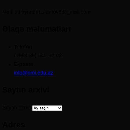
Mail: suleymanrustamov5@gmail.com
Əlaqə məlumatları
Telefon
(+994 36) 545-32-02
E-posta
info@nmi.edu.az
Saytın arxivi
Saytın arxivi
Adres