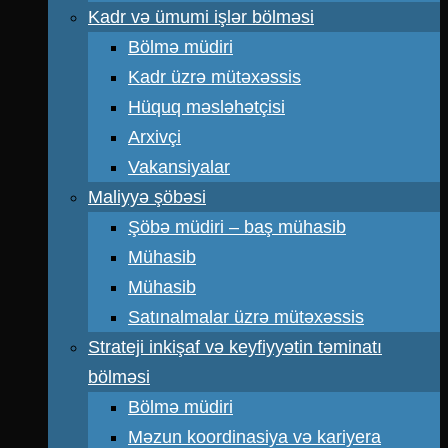
Kadr və ümumi işlər bölməsi
Bölmə müdiri
Kadr üzrə mütəxəssis
Hüquq məsləhətçisi
Arxivçi
Vakansiyalar
Maliyyə şöbəsi
Şöbə müdiri – baş mühasib
Mühasib
Mühasib
Satınalmalar üzrə mütəxəssis
Strateji inkişaf və keyfiyyətin təminatı
bölməsi
Bölmə müdiri
Məzun koordinasiya və kariyera