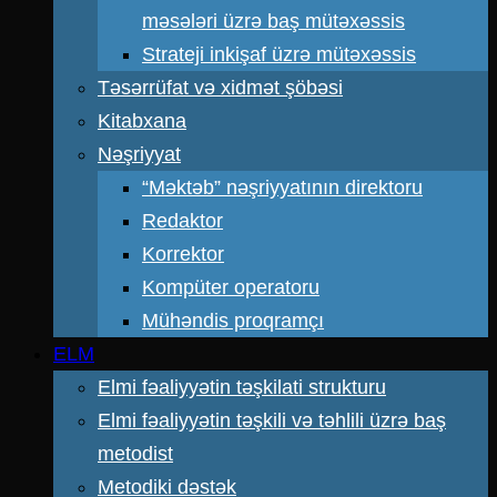
məsələri üzrə baş mütəxəssis
Strateji inkişaf üzrə mütəxəssis
Təsərrüfat və xidmət şöbəsi
Kitabxana
Nəşriyyat
“Məktəb” nəşriyyatının direktoru
Redaktor
Korrektor
Kompüter operatoru
Mühəndis proqramçı
ELM
Elmi fəaliyyətin təşkilati strukturu
Elmi fəaliyyətin təşkili və təhlili üzrə baş
metodist
Metodiki dəstək