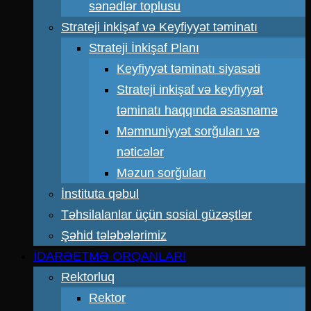
sənədlər toplusu
Strateji inkişaf və Keyfiyyət təminatı
Strateji İnkişaf Planı
Keyfiyyət təminatı siyasəti
Strateji inkişaf və keyfiyyət
təminatı haqqında əsasnamə
Məmnuniyyət sorğuları və
nəticələr
Məzun sorğuları
İnstituta qəbul
Təhsilalanlar üçün sosial güzəştlər
Şəhid tələbələrimiz
İDARƏETMƏ ORQANLARI
Rektorluq
Rektor