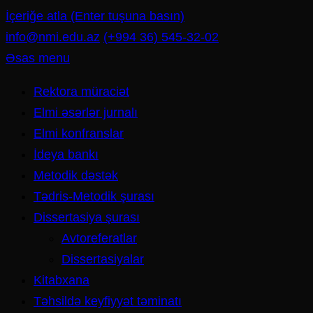
İçeriğe atla (Enter tuşuna basın)
info@nmi.edu.az
(+994 36) 545-32-02
Əsas menu
Rektora müraciət
Elmi əsərlər jurnalı
Elmi konfranslar
İdeya bankı
Metodik dəstək
Tədris-Metodik şurası
Dissertasiya şurası
Avtoreferatlar
Dissertasiyalar
Kitabxana
Təhsildə keyfiyyət təminatı