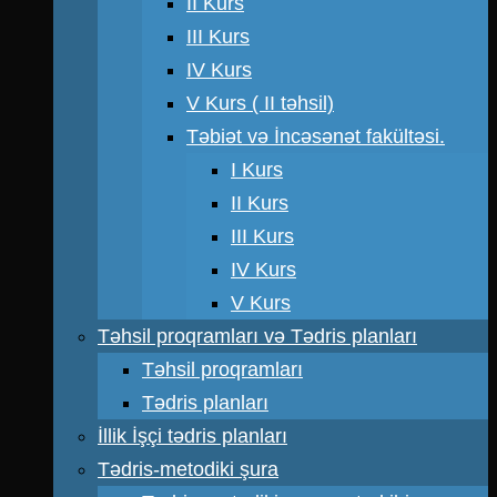
II Kurs
III Kurs
IV Kurs
V Kurs ( II təhsil)
Təbiət və İncəsənət fakültəsi.
I Kurs
II Kurs
III Kurs
IV Kurs
V Kurs
Təhsil proqramları və Tədris planları
Təhsil proqramları
Tədris planları
İllik İşçi tədris planları
Tədris-metodiki şura