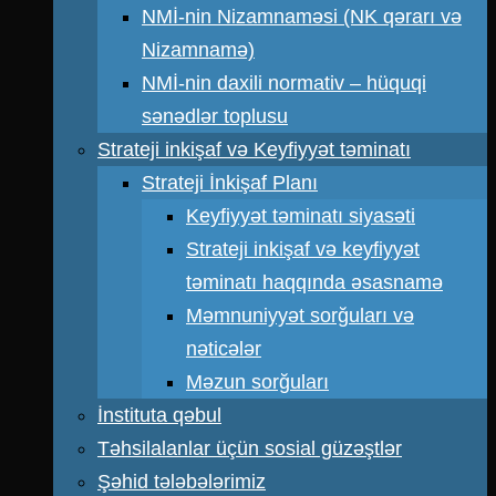
NMİ-nin Nizamnaməsi (NK qərarı və
Nizamnamə)
NMİ-nin daxili normativ – hüquqi
sənədlər toplusu
Strateji inkişaf və Keyfiyyət təminatı
Strateji İnkişaf Planı
Keyfiyyət təminatı siyasəti
Strateji inkişaf və keyfiyyət
təminatı haqqında əsasnamə
Məmnuniyyət sorğuları və
nəticələr
Məzun sorğuları
İnstituta qəbul
Təhsilalanlar üçün sosial güzəştlər
Şəhid tələbələrimiz