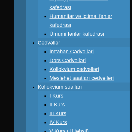
kafedrası
Humanitar və ictimai fənlər
kafedrası
Ümumi fənlər kafedrası
Cədvəllər
İmtahan Cədvəlləri
Dərs Cədvəlləri
Kollokvium cədvəlləri
Məsləhət saatları cədvəlləri
Kollokvium sualları
I Kurs
II Kurs
III Kurs
IV Kurs
V Kurs ( II təhsil)