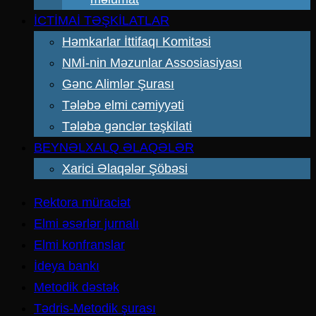
İCTİMAİ TƏŞKİLATLAR
Həmkarlar İttifaqı Komitəsi
NMİ-nin Məzunlar Assosiasiyası
Gənc Alimlər Şurası
Tələbə elmi cəmiyyəti
Tələbə gənclər təşkilati
BEYNƏLXALQ ƏLAQƏLƏR
Xarici Əlaqələr Şöbəsi
Rektora müraciət
Elmi əsərlər jurnalı
Elmi konfranslar
İdeya bankı
Metodik dəstək
Tədris-Metodik şurası