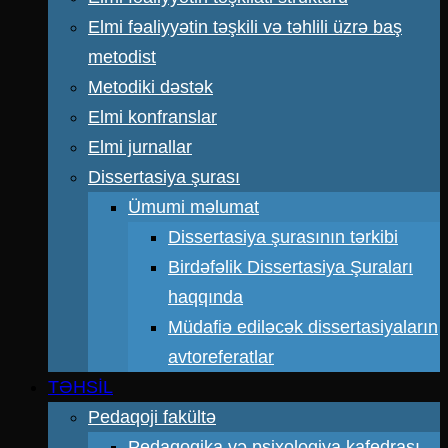
Elmi fəaliyyətin təşkili və təhlili üzrə baş
metodist
Metodiki dəstək
Elmi konfranslar
Elmi jurnallar
Dissertasiya şurası
Ümumi məlumat
Dissertasiya şurasının tərkibi
Birdəfəlik Dissertasiya Şuraları
haqqında
Müdafiə ediləcək dissertasiyaların
avtoreferatlar
TƏHSİL
Pedaqoji fakültə
Pedaqogika və psixologiya kafedrası