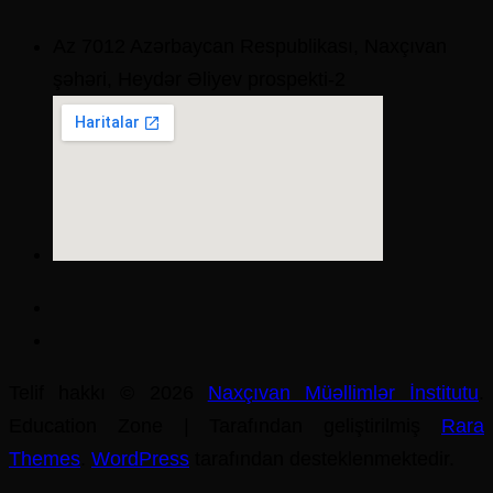
Az 7012 Azərbaycan Respublikası, Naxçıvan
şəhəri, Heydər Əliyev prospekti-2
Telif hakkı © 2026
Naxçıvan Müəllimlər İnstitutu
.
Education Zone | Tarafından geliştirilmiş
Rara
Themes
.
WordPress
tarafından desteklenmektedir.