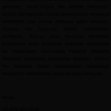
getmişəm. 28.03.2015-ci ildə xidməti bitirmişəm.
2015-ci ildə Naxçıvan Dövlət Universitetinin İncəsənət
fakültəsinin Solo oxuma ixtisasına qəbul olmuşam.
2019-cu ildə Naxçıvan Dövlət Universitetini
bitirmişəm.
2019-cu ildən Naxçıvan Müəllimlər
İnstitutunun tədris şöbəsində Dispetçer vəzifəsində
işə başlamışam. Hal-hazırda Pedaqoji fakültədə
Akademik məsləhətçi vəzifəsində işləyirəm. 2020-ci
ildə Naxçıvan Dövlət Universitetinin İqtisadiyyat
fakültəsinin Mühasibatlıq ixtisasına qəbul olmuşam.
Əlaqə
Tel: 070-994-90-09