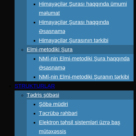
Himayəçilər Şurası haqqında ümumi
məlumat
Himayəçilər Şurası haqqında
Əsasnamə
Himayəçilər Şurasının tərkibi
Elmi-metodiki Şura
NMİ-nin Elmi-metodiki Şura haqqında
Əsasnamə
NMİ-nin Elmi-metodiki Şuranın tərkibi
STRUKTURLAR
Tədris şöbəsi
Şöbə müdiri
Təcrübə rəhbəri
Elektron təhsil sistemləri üzrə baş
mütəxəssis