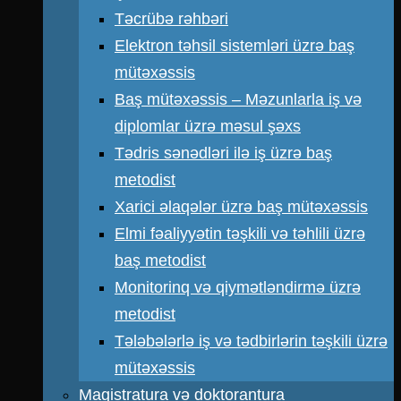
Təcrübə rəhbəri
Elektron təhsil sistemləri üzrə baş
mütəxəssis
Baş mütəxəssis – Məzunlarla iş və
diplomlar üzrə məsul şəxs
Tədris sənədləri ilə iş üzrə baş
metodist
Xarici əlaqələr üzrə baş mütəxəssis
Elmi fəaliyyətin təşkili və təhlili üzrə
baş metodist
Monitorinq və qiymətləndirmə üzrə
metodist
Tələbələrlə iş və tədbirlərin təşkili üzrə
mütəxəssis
Magistratura və doktorantura