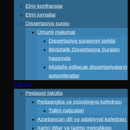
Elmi konfranslar
Elmi jurnallar
Dissertasiya şurası
Ümumi məlumat
Dissertasiya şurasının tərkibi
Birdəfəlik Dissertasiya Şuraları
haqqında
Müdafiə ediləcək dissertasiyaların
avtoreferatlar
TƏHSİL
Pedaqoji fakültə
Pedaqogika və psixologiya kafedrası
Təlim nəticələri
Azərbaycan dili və ədəbiyyat kafedrası
Xarici dillər və tədrisi metodikası