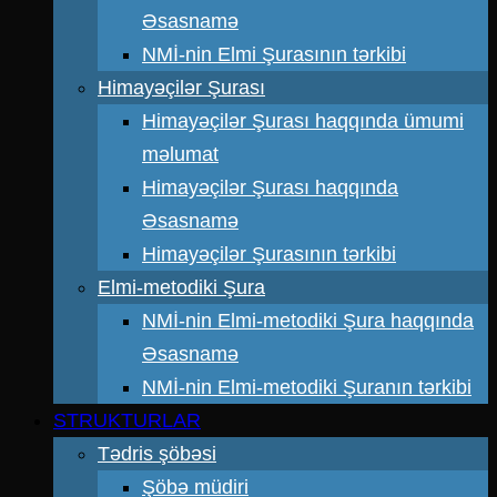
Əsasnamə
NMİ-nin Elmi Şurasının tərkibi
Himayəçilər Şurası
Himayəçilər Şurası haqqında ümumi
məlumat
Himayəçilər Şurası haqqında
Əsasnamə
Himayəçilər Şurasının tərkibi
Elmi-metodiki Şura
NMİ-nin Elmi-metodiki Şura haqqında
Əsasnamə
NMİ-nin Elmi-metodiki Şuranın tərkibi
STRUKTURLAR
Tədris şöbəsi
Şöbə müdiri