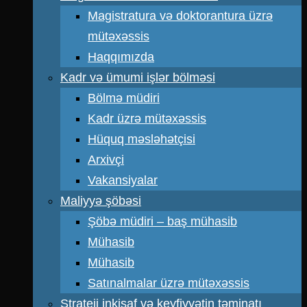
Magistratura və doktorantura üzrə
mütəxəssis
Haqqımızda
Kadr və ümumi işlər bölməsi
Bölmə müdiri
Kadr üzrə mütəxəssis
Hüquq məsləhətçisi
Arxivçi
Vakansiyalar
Maliyyə şöbəsi
Şöbə müdiri – baş mühasib
Mühasib
Mühasib
Satınalmalar üzrə mütəxəssis
Strateji inkişaf və keyfiyyətin təminatı