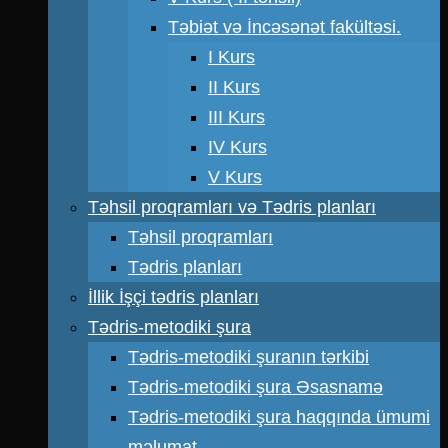
Təbiət və İncəsənət fakültəsi.
I Kurs
II Kurs
III Kurs
IV Kurs
V Kurs
Təhsil proqramları və Tədris planları
Təhsil proqramları
Tədris planları
İllik İşçi tədris planları
Tədris-metodiki şura
Tədris-metodiki şuranın tərkibi
Tədris-metodiki şura Əsasnamə
Tədris-metodiki şura haqqında ümumi
məlumat