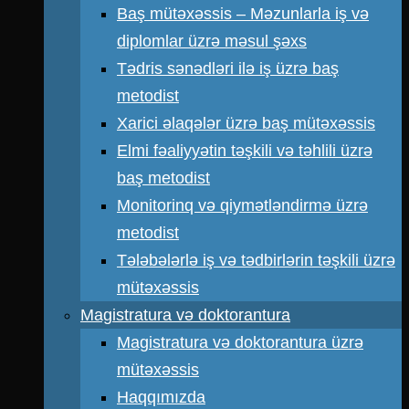
Baş mütəxəssis – Məzunlarla iş və
diplomlar üzrə məsul şəxs
Tədris sənədləri ilə iş üzrə baş
metodist
Xarici əlaqələr üzrə baş mütəxəssis
Elmi fəaliyyətin təşkili və təhlili üzrə
baş metodist
Monitorinq və qiymətləndirmə üzrə
metodist
Tələbələrlə iş və tədbirlərin təşkili üzrə
mütəxəssis
Magistratura və doktorantura
Magistratura və doktorantura üzrə
mütəxəssis
Haqqımızda