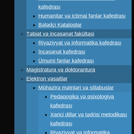
kafedrası
Humanitar və ictimai fənlər kafedrası
Bələdçi Kataloqlar
Təbiət və incəsənət fakültəsi
Riyaziyyat və informatika kafedrası
İncəsənət kafedrası
Ümumi fənlər kafedrası
Magistratura və doktorantura
Elektron vəsaitlər
Mühazirə mətnləri və sillabuslar
Pedaqogika və psixologiya
kafedrası
Xarici dillər və tədrisi metodikası
kafedrası
Riyaziyyat və informatika