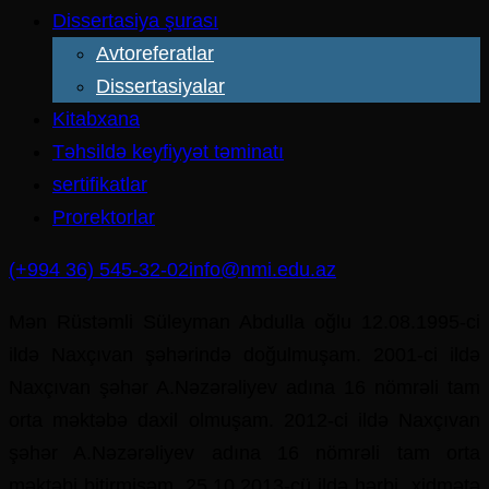
Dissertasiya şurası
Avtoreferatlar
Dissertasiyalar
Kitabxana
Təhsildə keyfiyyət təminatı
sertifikatlar
Prorektorlar
(+994 36) 545-32-02
info@nmi.edu.az
Mən Rüstəmli Süleyman Abdulla oğlu 12.08.1995-ci
ildə Naxçıvan şəhərində doğulmuşam. 2001-ci ildə
Naxçıvan şəhər A.Nəzərəliyev adına 16 nömrəli tam
orta məktəbə daxil olmuşam. 2012-ci ildə Naxçıvan
şəhər A.Nəzərəliyev adına 16 nömrəli tam orta
məktəbi bitirmişəm. 25.10.2013-cü ildə hərbi xidmətə