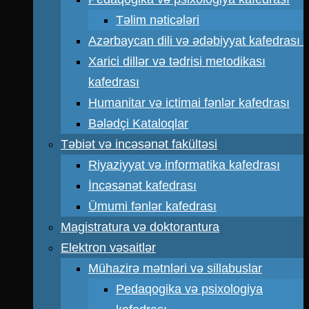
Təlim nəticələri
Azərbaycan dili və ədəbiyyat kafedrası
Xarici dillər və tədrisi metodikası
kafedrası
Humanitar və ictimai fənlər kafedrası
Bələdçi Kataloqlar
Təbiət və incəsənət fakültəsi
Riyaziyyat və informatika kafedrası
İncəsənət kafedrası
Ümumi fənlər kafedrası
Magistratura və doktorantura
Elektron vəsaitlər
Mühazirə mətnləri və sillabuslar
Pedaqogika və psixologiya