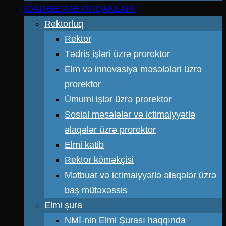
İDARƏETMƏ ORQANLARI
Rektorluq
Rektor
Tədris işləri üzrə prorektor
Elm və innovasiya məsələləri üzrə
prorektor
Ümumi işlər üzrə prorektor
Sosial məsələlər və ictimaiyyətlə
əlaqələr üzrə prorektor
Elmi katib
Rektor köməkçisi
Mətbuat və ictimaiyyətlə əlaqələr üzrə
baş mütəxəssis
Elmi şura
NMİ-nin Elmi Şurası haqqında