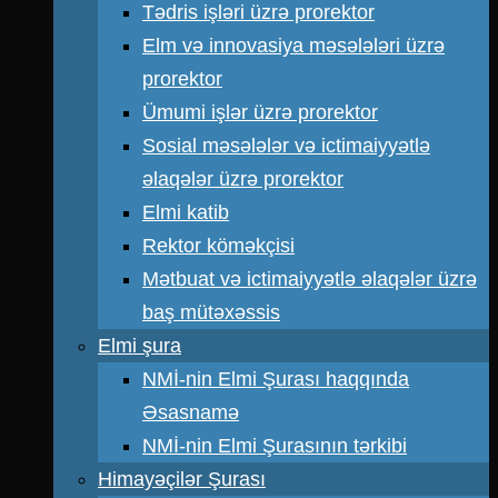
Tədris işləri üzrə prorektor
Elm və innovasiya məsələləri üzrə
prorektor
Ümumi işlər üzrə prorektor
Sosial məsələlər və ictimaiyyətlə
əlaqələr üzrə prorektor
Elmi katib
Rektor köməkçisi
Mətbuat və ictimaiyyətlə əlaqələr üzrə
baş mütəxəssis
Elmi şura
NMİ-nin Elmi Şurası haqqında
Əsasnamə
NMİ-nin Elmi Şurasının tərkibi
Himayəçilər Şurası