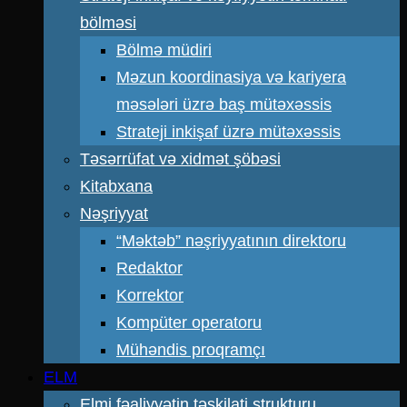
bölməsi
Bölmə müdiri
Məzun koordinasiya və kariyera
məsələri üzrə baş mütəxəssis
Strateji inkişaf üzrə mütəxəssis
Təsərrüfat və xidmət şöbəsi
Kitabxana
Nəşriyyat
“Məktəb” nəşriyyatının direktoru
Redaktor
Korrektor
Kompüter operatoru
Mühəndis proqramçı
ELM
Elmi fəaliyyətin təşkilati strukturu