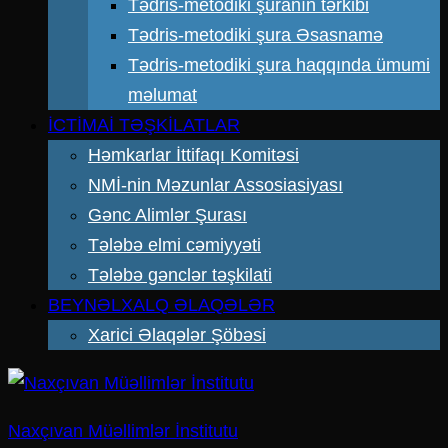
Tədris-metodiki şuranın tərkibi
Tədris-metodiki şura Əsasnamə
Tədris-metodiki şura haqqında ümumi
məlumat
İCTİMAİ TƏŞKİLATLAR
Həmkarlar İttifaqı Komitəsi
NMİ-nin Məzunlar Assosiasiyası
Gənc Alimlər Şurası
Tələbə elmi cəmiyyəti
Tələbə gənclər təşkilati
BEYNƏLXALQ ƏLAQƏLƏR
Xarici Əlaqələr Şöbəsi
Naxçıvan Müəllimlər İnstitutu