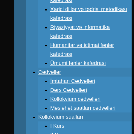
kafedrası
Xarici dillər və tədrisi metodikası
kafedrası
Riyaziyyat və informatika
kafedrası
Humanitar və ictimai fənlər
kafedrası
Ümumi fənlər kafedrası
Cədvəllər
İmtahan Cədvəlləri
Dərs Cədvəlləri
Kollokvium cədvəlləri
Məsləhət saatları cədvəlləri
Kollokvium sualları
I Kurs