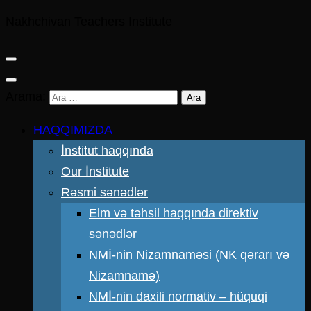
Nakhchivan Teachers Institute
Arama:
HAQQIMIZDA
İnstitut haqqında
Our İnstitute
Rəsmi sənədlər
Elm və təhsil haqqında direktiv
sənədlər
NMİ-nin Nizamnaməsi (NK qərarı və
Nizamnamə)
NMİ-nin daxili normativ – hüquqi