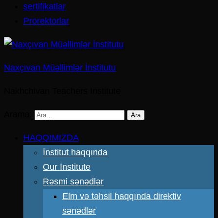
sertifikatlar
Prorektorlar
Naxçıvan Müəllimlər İnstitutu
Nakhchivan Teachers Institute
Arama:
HAQQIMIZDA
İnstitut haqqında
Our İnstitute
Rəsmi sənədlər
Elm və təhsil haqqında direktiv
sənədlər