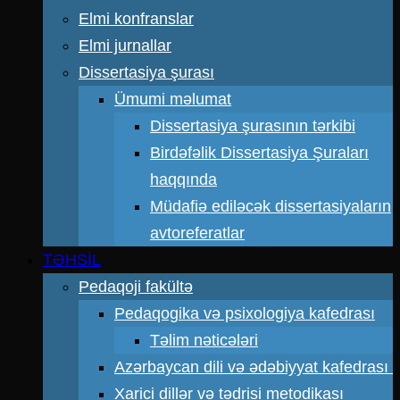
Elmi konfranslar
Elmi jurnallar
Dissertasiya şurası
Ümumi məlumat
Dissertasiya şurasının tərkibi
Birdəfəlik Dissertasiya Şuraları
haqqında
Müdafiə ediləcək dissertasiyaların
avtoreferatlar
TƏHSİL
Pedaqoji fakültə
Pedaqogika və psixologiya kafedrası
Təlim nəticələri
Azərbaycan dili və ədəbiyyat kafedrası
Xarici dillər və tədrisi metodikası