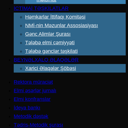
İCTİMAİ TƏŞKİLATLAR
Həmkarlar İttifaqı Komitəsi
NMİ-nin Məzunlar Assosiasiyası
Gənc Alimlər Şurası
Tələbə elmi cəmiyyəti
Tələbə gənclər təşkilati
BEYNƏLXALQ ƏLAQƏLƏR
Xarici Əlaqələr Şöbəsi
Rektora müraciət
Elmi əsərlər jurnalı
Elmi konfranslar
İdeya bankı
Metodik dəstək
Tədris-Metodik şurası