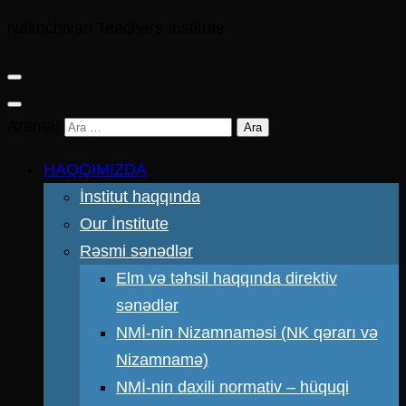
Nakhchivan Teachers Institute
Arama:
HAQQIMIZDA
İnstitut haqqında
Our İnstitute
Rəsmi sənədlər
Elm və təhsil haqqında direktiv
sənədlər
NMİ-nin Nizamnaməsi (NK qərarı və
Nizamnamə)
NMİ-nin daxili normativ – hüquqi