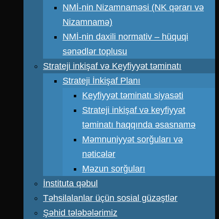
NMİ-nin Nizamnaməsi (NK qərarı və
Nizamnamə)
NMİ-nin daxili normativ – hüquqi
sənədlər toplusu
Strateji inkişaf və Keyfiyyət təminatı
Strateji İnkişaf Planı
Keyfiyyət təminatı siyasəti
Strateji inkişaf və keyfiyyət
təminatı haqqında əsasnamə
Məmnuniyyət sorğuları və
nəticələr
Məzun sorğuları
İnstituta qəbul
Təhsilalanlar üçün sosial güzəştlər
Şəhid tələbələrimiz