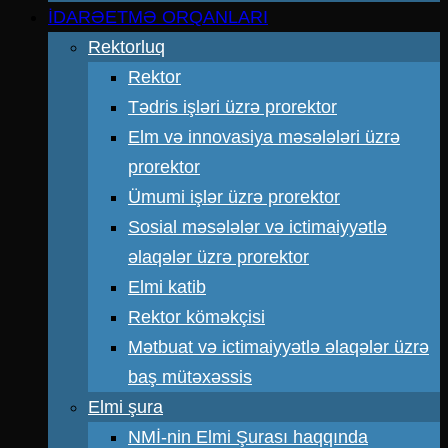
İDARƏETMƏ ORQANLARI
Rektorluq
Rektor
Tədris işləri üzrə prorektor
Elm və innovasiya məsələləri üzrə
prorektor
Ümumi işlər üzrə prorektor
Sosial məsələlər və ictimaiyyətlə
əlaqələr üzrə prorektor
Elmi katib
Rektor köməkçisi
Mətbuat və ictimaiyyətlə əlaqələr üzrə
baş mütəxəssis
Elmi şura
NMİ-nin Elmi Şurası haqqında