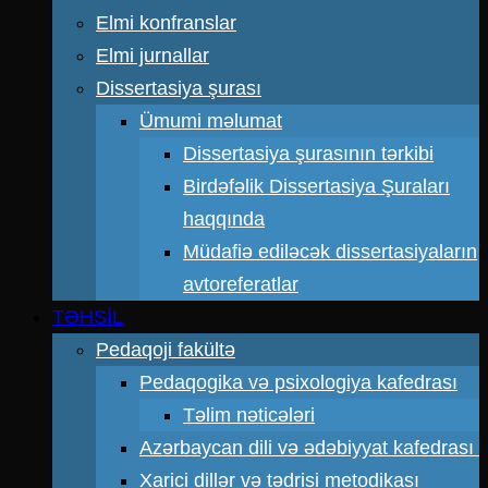
Elmi konfranslar
Elmi jurnallar
Dissertasiya şurası
Ümumi məlumat
Dissertasiya şurasının tərkibi
Birdəfəlik Dissertasiya Şuraları
haqqında
Müdafiə ediləcək dissertasiyaların
avtoreferatlar
TƏHSİL
Pedaqoji fakültə
Pedaqogika və psixologiya kafedrası
Təlim nəticələri
Azərbaycan dili və ədəbiyyat kafedrası
Xarici dillər və tədrisi metodikası