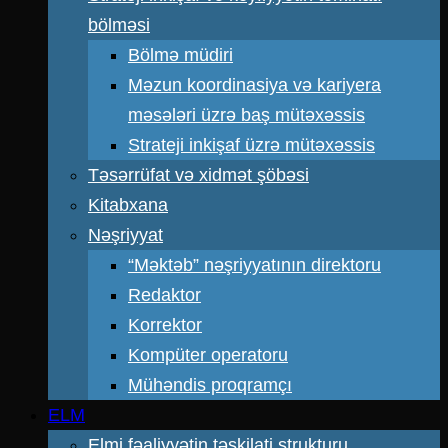
bölməsi
Bölmə müdiri
Məzun koordinasiya və kariyera
məsələri üzrə baş mütəxəssis
Strateji inkişaf üzrə mütəxəssis
Təsərrüfat və xidmət şöbəsi
Kitabxana
Nəşriyyat
“Məktəb” nəşriyyatının direktoru
Redaktor
Korrektor
Kompüter operatoru
Mühəndis proqramçı
ELM
Elmi fəaliyyətin təşkilati strukturu