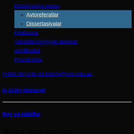
Dissertasiya şurası
Avtoreferatlar
Dissertasiyalar
Kitabxana
Təhsildə keyfiyyət təminatı
sertifikatlar
Prorektorlar
(+994 36) 545-32-02
info@nmi.edu.az
İş üçün müraciət
Rəy və təkliflər
Əlaqə məlumatları