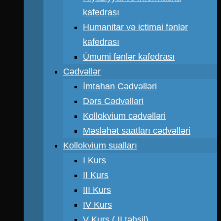
kafedrası
Humanitar və ictimai fənlər
kafedrası
Ümumi fənlər kafedrası
Cədvəllər
İmtahan Cədvəlləri
Dərs Cədvəlləri
Kollokvium cədvəlləri
Məsləhət saatları cədvəlləri
Kollokvium sualları
I Kurs
II Kurs
III Kurs
IV Kurs
V Kurs ( II təhsil)