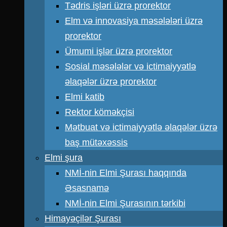
Tədris işləri üzrə prorektor
Elm və innovasiya məsələləri üzrə
prorektor
Ümumi işlər üzrə prorektor
Sosial məsələlər və ictimaiyyətlə
əlaqələr üzrə prorektor
Elmi katib
Rektor köməkçisi
Mətbuat və ictimaiyyətlə əlaqələr üzrə
baş mütəxəssis
Elmi şura
NMİ-nin Elmi Şurası haqqında
Əsasnamə
NMİ-nin Elmi Şurasının tərkibi
Himayəçilər Şurası