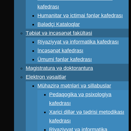
kafedrası
Humanitar və ictimai fənlər kafedrası
Bələdçi Kataloqlar
Təbiət və incəsənət fakültəsi
Riyaziyyat və informatika kafedrası
İncəsənət kafedrası
Ümumi fənlər kafedrası
Magistratura və doktorantura
Elektron vəsaitlər
Mühazirə mətnləri və sillabuslar
Pedaqogika və psixologiya
kafedrası
Xarici dillər və tədrisi metodikası
kafedrası
Riyaziyyat və informatika