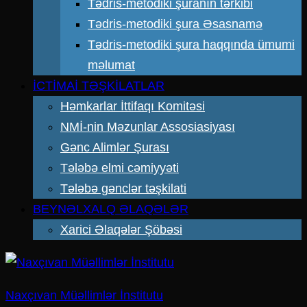
Tədris-metodiki şuranın tərkibi
Tədris-metodiki şura Əsasnamə
Tədris-metodiki şura haqqında ümumi
məlumat
İCTİMAİ TƏŞKİLATLAR
Həmkarlar İttifaqı Komitəsi
NMİ-nin Məzunlar Assosiasiyası
Gənc Alimlər Şurası
Tələbə elmi cəmiyyəti
Tələbə gənclər təşkilati
BEYNƏLXALQ ƏLAQƏLƏR
Xarici Əlaqələr Şöbəsi
Naxçıvan Müəllimlər İnstitutu