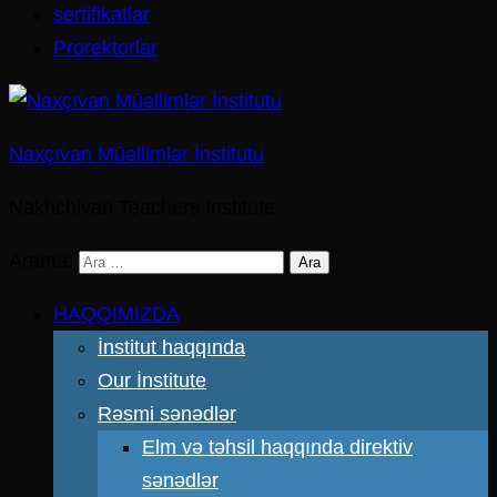
sertifikatlar
Prorektorlar
Naxçıvan Müəllimlər İnstitutu
Nakhchivan Teachers Institute
Arama:
HAQQIMIZDA
İnstitut haqqında
Our İnstitute
Rəsmi sənədlər
Elm və təhsil haqqında direktiv
sənədlər