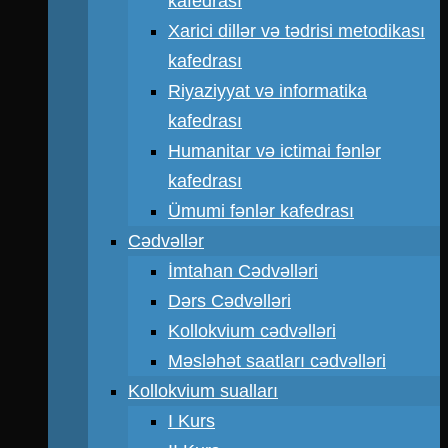
kafedrası
Xarici dillər və tədrisi metodikası
kafedrası
Riyaziyyat və informatika
kafedrası
Humanitar və ictimai fənlər
kafedrası
Ümumi fənlər kafedrası
Cədvəllər
İmtahan Cədvəlləri
Dərs Cədvəlləri
Kollokvium cədvəlləri
Məsləhət saatları cədvəlləri
Kollokvium sualları
I Kurs