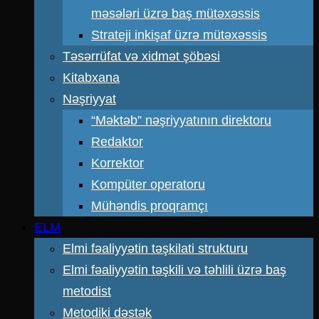
məsələri üzrə baş mütəxəssis
Strateji inkişaf üzrə mütəxəssis
Təsərrüfat və xidmət şöbəsi
Kitabxana
Nəşriyyat
“Məktəb” nəşriyyatının direktoru
Redaktor
Korrektor
Kompüter operatoru
Mühəndis proqramçı
ELM
Elmi fəaliyyətin təşkilati strukturu
Elmi fəaliyyətin təşkili və təhlili üzrə baş
metodist
Metodiki dəstək