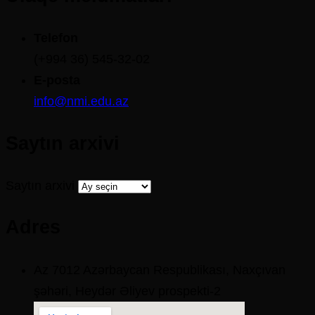
Telefon
(+994 36) 545-32-02
E-posta
info@nmi.edu.az
Saytın arxivi
Saytın arxivi
Adres
Az 7012 Azərbaycan Respublikası, Naxçıvan
şəhəri, Heydər Əliyev prospekti-2