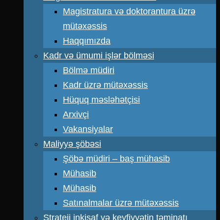
Magistratura və doktorantura üzrə
mütəxəssis
Haqqımızda
Kadr və ümumi işlər bölməsi
Bölmə müdiri
Kadr üzrə mütəxəssis
Hüquq məsləhətçisi
Arxivçi
Vakansiyalar
Maliyyə şöbəsi
Şöbə müdiri – baş mühasib
Mühasib
Mühasib
Satınalmalar üzrə mütəxəssis
Strateji inkişaf və keyfiyyətin təminatı