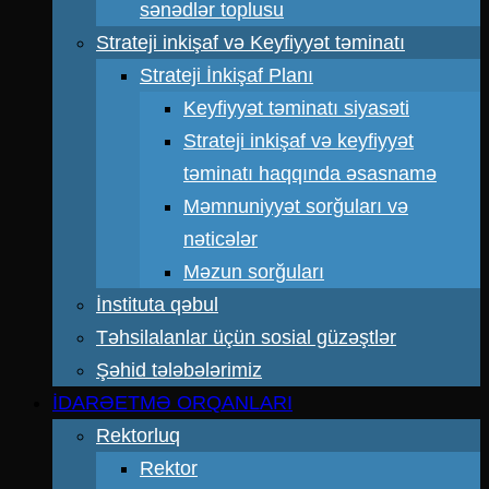
sənədlər toplusu
Strateji inkişaf və Keyfiyyət təminatı
Strateji İnkişaf Planı
Keyfiyyət təminatı siyasəti
Strateji inkişaf və keyfiyyət
təminatı haqqında əsasnamə
Məmnuniyyət sorğuları və
nəticələr
Məzun sorğuları
İnstituta qəbul
Təhsilalanlar üçün sosial güzəştlər
Şəhid tələbələrimiz
İDARƏETMƏ ORQANLARI
Rektorluq
Rektor