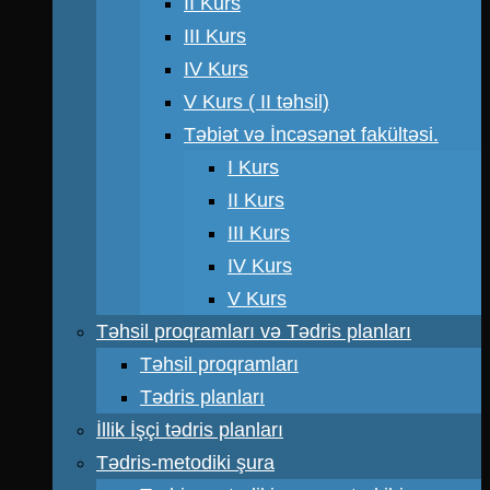
II Kurs
III Kurs
IV Kurs
V Kurs ( II təhsil)
Təbiət və İncəsənət fakültəsi.
I Kurs
II Kurs
III Kurs
IV Kurs
V Kurs
Təhsil proqramları və Tədris planları
Təhsil proqramları
Tədris planları
İllik İşçi tədris planları
Tədris-metodiki şura