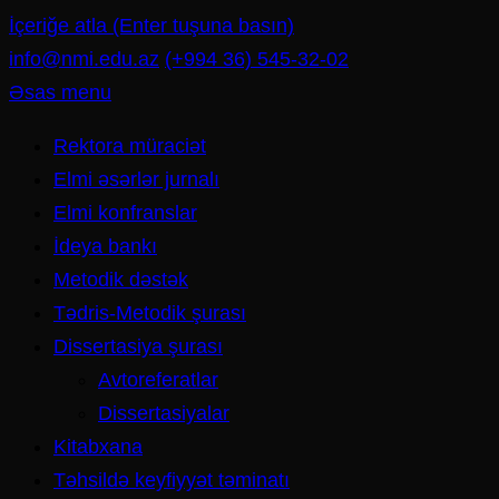
İçeriğe atla (Enter tuşuna basın)
info@nmi.edu.az
(+994 36) 545-32-02
Əsas menu
Rektora müraciət
Elmi əsərlər jurnalı
Elmi konfranslar
İdeya bankı
Metodik dəstək
Tədris-Metodik şurası
Dissertasiya şurası
Avtoreferatlar
Dissertasiyalar
Kitabxana
Təhsildə keyfiyyət təminatı