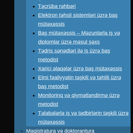
Təcrübə rəhbəri
Elektron təhsil sistemləri üzrə baş
mütəxəssis
Baş mütəxəssis – Məzunlarla iş və
diplomlar üzrə məsul şəxs
Tədris sənədləri ilə iş üzrə baş
metodist
Xarici əlaqələr üzrə baş mütəxəssis
Elmi fəaliyyətin təşkili və təhlili üzrə
baş metodist
Monitorinq və qiymətləndirmə üzrə
metodist
Tələbələrlə iş və tədbirlərin təşkili üzrə
mütəxəssis
Magistratura və doktorantura