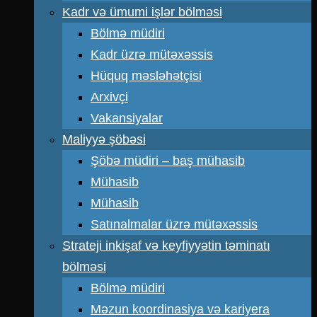
Kadr və ümumi işlər bölməsi
Bölmə müdiri
Kadr üzrə mütəxəssis
Hüquq məsləhətçisi
Arxivçi
Vakansiyalar
Maliyyə şöbəsi
Şöbə müdiri – baş mühasib
Mühasib
Mühasib
Satınalmalar üzrə mütəxəssis
Strateji inkişaf və keyfiyyətin təminatı
bölməsi
Bölmə müdiri
Məzun koordinasiya və kariyera