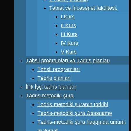
Təbiət və İncəsənət fakültəsi.
I Kurs
II Kurs
III Kurs
IV Kurs
V Kurs
Təhsil proqramları və Tədris planları
Təhsil proqramları
Tədris planları
İllik İşçi tədris planları
Tədris-metodiki şura
Tədris-metodiki şuranın tərkibi
Tədris-metodiki şura Əsasnamə
Tədris-metodiki şura haqqında ümumi
məlumat