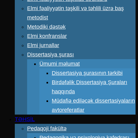
Elmi fəaliyyətin təşkili və təhlili üzrə baş
metodist
Metodiki dəstək
Elmi konfranslar
Elmi jurnallar
Dissertasiya şurası
Ümumi məlumat
Dissertasiya şurasının tərkibi
Birdəfəlik Dissertasiya Şuraları
haqqında
Müdafiə ediləcək dissertasiyaların
avtoreferatlar
TƏHSİL
Pedaqoji fakültə
Pedaqogika və psixologiya kafedrası