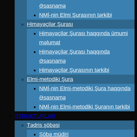
Əsasnamə
NMİ-nin Elmi Şurasının tərkibi
Himayəçilər Şurası
Himayəçilər Şurası haqqında ümumi
məlumat
Himayəçilər Şurası haqqında
Əsasnamə
Himayəçilər Şurasının tərkibi
Elmi-metodiki Şura
NMİ-nin Elmi-metodiki Şura haqqında
Əsasnamə
NMİ-nin Elmi-metodiki Şuranın tərkibi
STRUKTURLAR
Tədris şöbəsi
Şöbə müdiri