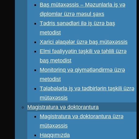
Baş mütəxəssis – Məzunlarla iş və
diplomlar üzrə məsul şəxs
Tədris sənədləri ilə iş üzrə baş
metodist
Xarici əlaqələr üzrə baş mütəxəssis
Elmi fəaliyyətin təşkili və təhlili üzrə
baş metodist
Monitorinq və qiymətləndirmə üzrə
metodist
Tələbələrlə iş və tədbirlərin təşkili üzrə
mütəxəssis
Magistratura və doktorantura
Magistratura və doktorantura üzrə
mütəxəssis
Haqqımızda