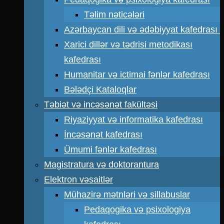
Təlim nəticələri
Azərbaycan dili və ədəbiyyat kafedrası
Xarici dillər və tədrisi metodikası
kafedrası
Humanitar və ictimai fənlər kafedrası
Bələdçi Kataloqlar
Təbiət və incəsənət fakültəsi
Riyaziyyat və informatika kafedrası
İncəsənət kafedrası
Ümumi fənlər kafedrası
Magistratura və doktorantura
Elektron vəsaitlər
Mühazirə mətnləri və sillabuslar
Pedaqogika və psixologiya