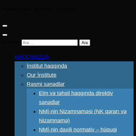
Nakhchivan Teachers Institute
Arama:
HAQQIMIZDA
İnstitut haqqında
Our İnstitute
Rəsmi sənədlər
Elm və təhsil haqqında direktiv
sənədlər
NMİ-nin Nizamnaməsi (NK qərarı və
Nizamnamə)
NMİ-nin daxili normativ – hüquqi