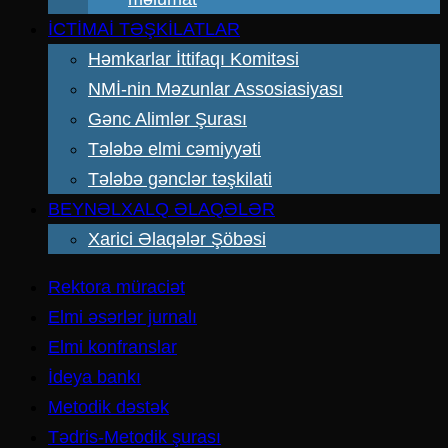
İCTİMAİ TƏŞKİLATLAR
Həmkarlar İttifaqı Komitəsi
NMİ-nin Məzunlar Assosiasiyası
Gənc Alimlər Şurası
Tələbə elmi cəmiyyəti
Tələbə gənclər təşkilati
BEYNƏLXALQ ƏLAQƏLƏR
Xarici Əlaqələr Şöbəsi
Rektora müraciət
Elmi əsərlər jurnalı
Elmi konfranslar
İdeya bankı
Metodik dəstək
Tədris-Metodik şurası