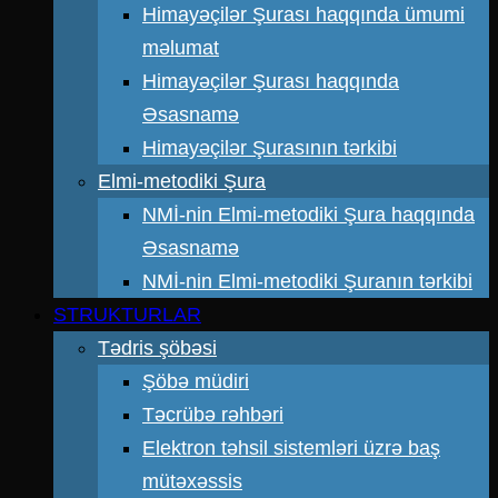
Himayəçilər Şurası haqqında ümumi
məlumat
Himayəçilər Şurası haqqında
Əsasnamə
Himayəçilər Şurasının tərkibi
Elmi-metodiki Şura
NMİ-nin Elmi-metodiki Şura haqqında
Əsasnamə
NMİ-nin Elmi-metodiki Şuranın tərkibi
STRUKTURLAR
Tədris şöbəsi
Şöbə müdiri
Təcrübə rəhbəri
Elektron təhsil sistemləri üzrə baş
mütəxəssis