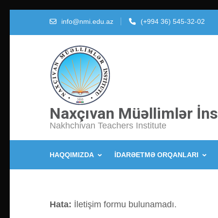
İçeriğe
info@nmi.edu.az
(+994 36) 545-32-02
atla
(Enter
tuşuna
basın)
Naxçıvan Müəllimlər İns
Nakhchivan Teachers Institute
HAQQIMIZDA
İDARƏETMƏ ORQANLARI
Hata:
İletişim formu bulunamadı.