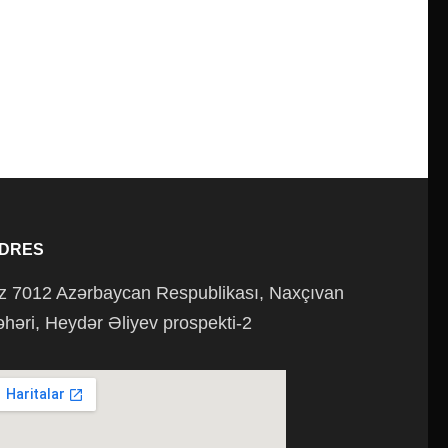
DRES
z 7012 Azərbaycan Respublikası, Naxçıvan
əhəri, Heydər Əliyev prospekti-2