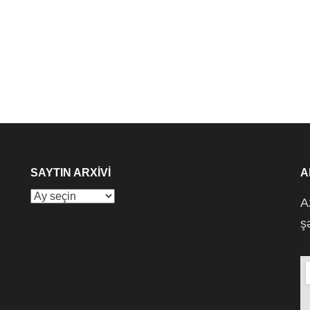
SAYTIN ARXIVI
A
Saytın
A
arxivi
ş