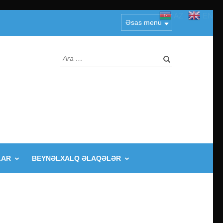
AZ
EN
Əsas menu
Arama:
LAR
BEYNƏLXALQ ƏLAQƏLƏR