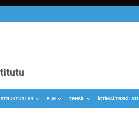
titutu
STRUKTURLAR
ELM
TƏHSİL
İCTİMAİ TƏŞKİLAT