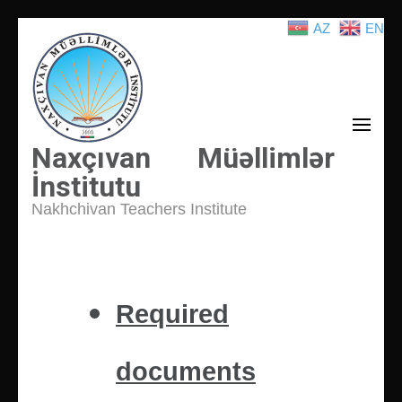
AZ
EN
İçeriğe
atla
(Enter
tuşuna
basın)
Naxçıvan Müəllimlər
İnstitutu
Nakhchivan Teachers Institute
Required
documents