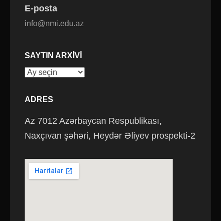
E-posta
info@nmi.edu.az
SAYTIN ARXIVI
Saytın
arxivi
ADRES
Az 7012 Azərbaycan Respublikası,
Naxçıvan şəhəri, Heydər Əliyev prospekti-2