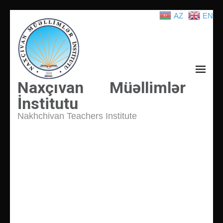
AZ
EN
İçeriğe
atla
(Enter
tuşuna
basın)
Naxçıvan Müəllimlər
İnstitutu
Nakhchivan Teachers Institute