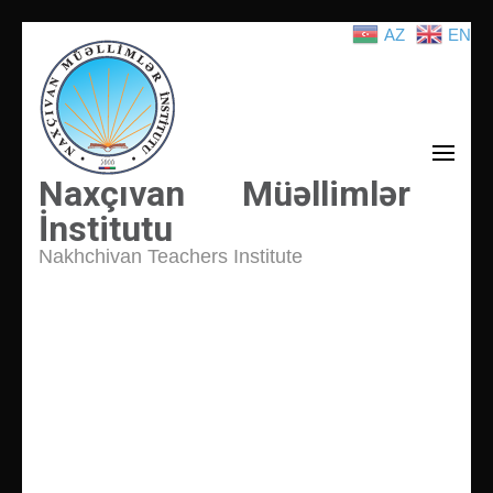
AZ
EN
İçeriğe
atla
(Enter
tuşuna
basın)
Naxçıvan Müəllimlər
İnstitutu
Nakhchivan Teachers Institute