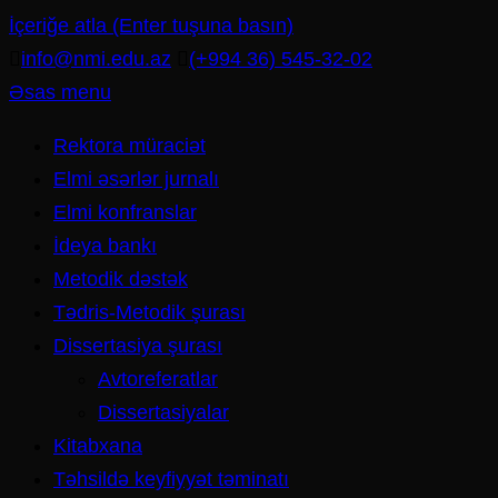
İçeriğe atla (Enter tuşuna basın)
info@nmi.edu.az
(+994 36) 545-32-02
Əsas menu
Rektora müraciət
Elmi əsərlər jurnalı
Elmi konfranslar
İdeya bankı
Metodik dəstək
Tədris-Metodik şurası
Dissertasiya şurası
Avtoreferatlar
Dissertasiyalar
Kitabxana
Təhsildə keyfiyyət təminatı