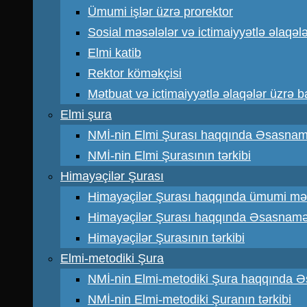
Ümumi işlər üzrə prorektor
Sosial məsələlər və ictimaiyyətlə əlaqəl
Elmi katib
Rektor köməkçisi
Mətbuat və ictimaiyyətlə əlaqələr üzrə 
Elmi şura
NMİ-nin Elmi Şurası haqqında Əsasna
NMİ-nin Elmi Şurasının tərkibi
Himayəçilər Şurası
Himayəçilər Şurası haqqında ümumi mə
Himayəçilər Şurası haqqında Əsasnam
Himayəçilər Şurasının tərkibi
Elmi-metodiki Şura
NMİ-nin Elmi-metodiki Şura haqqında 
NMİ-nin Elmi-metodiki Şuranın tərkibi