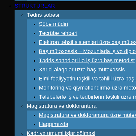
STRUKTURLAR
Tədris şöbəsi
Şöbə müdiri
Təcrübə rəhbəri
Elektron təhsil sistemləri üzrə baş mütə
Baş mütəxəssis – Məzunlarla iş və dipl
Tədris sənədləri ilə iş üzrə baş metodist
Xarici əlaqələr üzrə baş mütəxəssis
Elmi fəaliyyətin təşkili və təhlili üzrə ba
Monitorinq və qiymətləndirmə üzrə meto
Tələbələrlə iş və tədbirlərin təşkili üzrə
Magistratura və doktorantura
Magistratura və doktorantura üzrə mütə
Haqqımızda
Kadr və ümumi işlər bölməsi