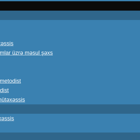
xəssis
omlar üzrə məsul şəxs
ş metodist
dist
 mütəxəssis
xəssis