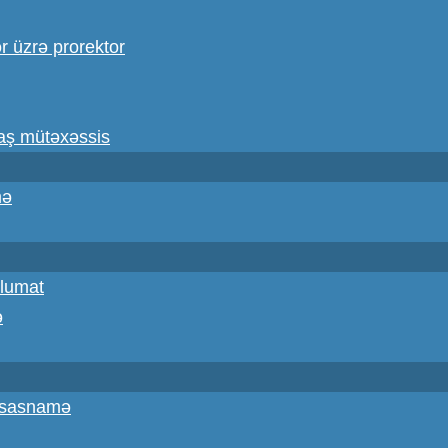
ər üzrə prorektor
baş mütəxəssis
mə
lumat
ə
Əsasnamə