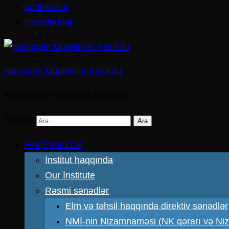
sertifikatlar
Prorektorlar
Naxçıvan Müəllimlər İnstitutu
Nakhchivan Teachers Institute
Arama:
HAQQIMIZDA
İnstitut haqqında
Our İnstitute
Rəsmi sənədlər
Elm və təhsil haqqında direktiv sənədlər
NMİ-nin Nizamnaməsi (NK qərarı və N