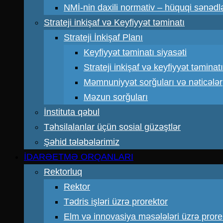
NMİ-nin daxili normativ – hüquqi sənədl
Strateji inkişaf və Keyfiyyət təminatı
Strateji İnkişaf Planı
Keyfiyyət təminatı siyasəti
Strateji inkişaf və keyfiyyət təmin
Məmnuniyyət sorğuları və nəticələr
Məzun sorğuları
İnstituta qəbul
Təhsilalanlar üçün sosial güzəştlər
Şəhid tələbələrimiz
İDARƏETMƏ ORQANLARI
Rektorluq
Rektor
Tədris işləri üzrə prorektor
Elm və innovasiya məsələləri üzrə prore