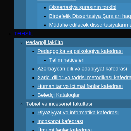
Dissertasiya şurasının tərkibi
Birdəfəlik Dissertasiya Şuraları ha
Müdafiə ediləcək dissertasiyaların a
TƏHSİL
Pedaqoji fakültə
Pedaqogika və psixologiya kafedrası
Təlim nəticələri
Azərbaycan dili və ədəbiyyat kafedrası
Xarici dillər və tədrisi metodikası kafedr
Humanitar və ictimai fənlər kafedrası
Bələdçi Kataloqlar
Təbiət və incəsənət fakültəsi
Riyaziyyat və informatika kafedrası
İncəsənət kafedrası
Ümumi fənlər kafedrası