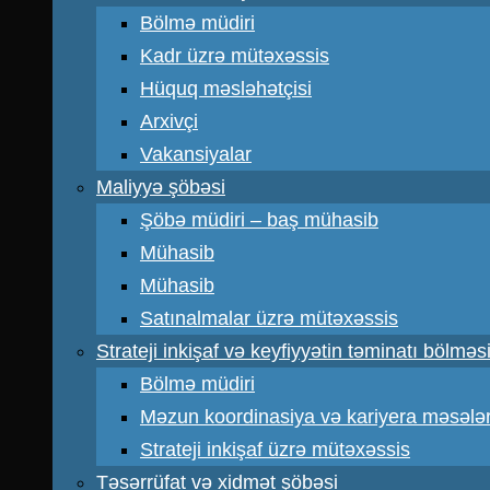
Bölmə müdiri
Kadr üzrə mütəxəssis
Hüquq məsləhətçisi
Arxivçi
Vakansiyalar
Maliyyə şöbəsi
Şöbə müdiri – baş mühasib
Mühasib
Mühasib
Satınalmalar üzrə mütəxəssis
Strateji inkişaf və keyfiyyətin təminatı bölməs
Bölmə müdiri
Məzun koordinasiya və kariyera məsələr
Strateji inkişaf üzrə mütəxəssis
Təsərrüfat və xidmət şöbəsi