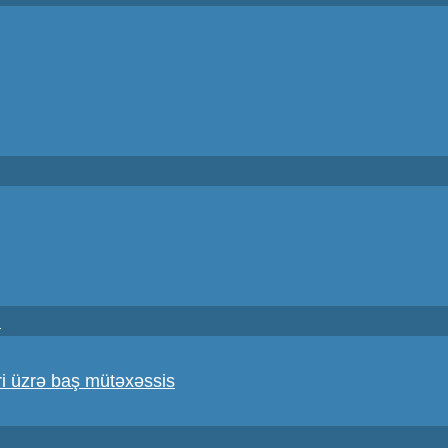
i
i üzrə baş mütəxəssis