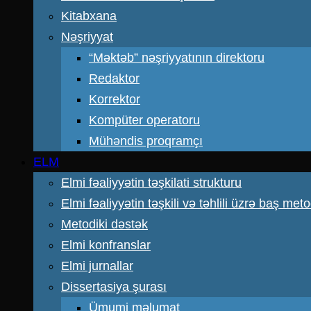
Kitabxana
Nəşriyyat
“Məktəb” nəşriyyatının direktoru
Redaktor
Korrektor
Kompüter operatoru
Mühəndis proqramçı
ELM
Elmi fəaliyyətin təşkilati strukturu
Elmi fəaliyyətin təşkili və təhlili üzrə baş meto
Metodiki dəstək
Elmi konfranslar
Elmi jurnallar
Dissertasiya şurası
Ümumi məlumat