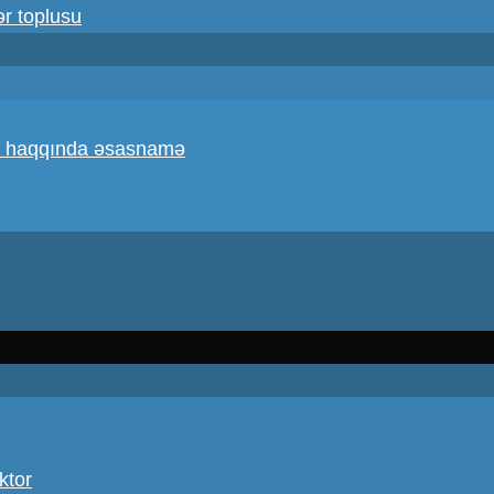
ər toplusu
atı haqqında əsasnamə
ktor