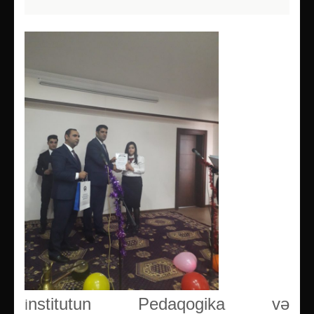
nstitutun Pedaqogika və
İ