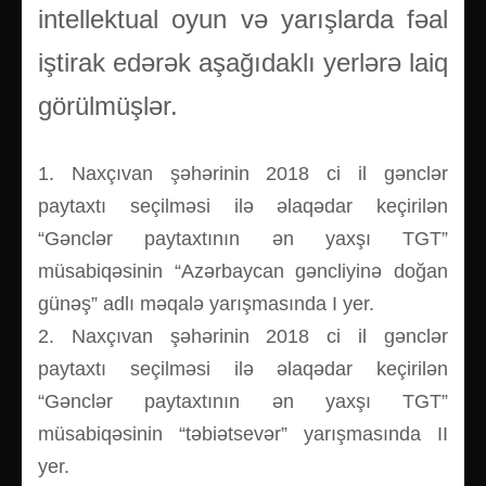
intellektual oyun və yarışlarda fəal
iştirak edərək aşağıdaklı yerlərə laiq
görülmüşlər.
1. Naxçıvan şəhərinin 2018 ci il gənclər
paytaxtı seçilməsi ilə əlaqədar keçirilən
“Gənclər paytaxtının ən yaxşı TGT”
müsabiqəsinin “Azərbaycan gəncliyinə doğan
günəş” adlı məqalə yarışmasında I yer.
2. Naxçıvan şəhərinin 2018 ci il gənclər
paytaxtı seçilməsi ilə əlaqədar keçirilən
“Gənclər paytaxtının ən yaxşı TGT”
müsabiqəsinin “təbiətsevər” yarışmasında II
yer.