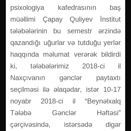
psixologiya kafedrasının baş
müəllimi Çapay Quliyev İnstitut
tələbələrinin bu semestr ərzində
qazandığı uğurlar və tutduğu yerlər
haqqında məlumat verərək bildirdi
ki, tələbələrimiz 2018-ci il
Naxçıvanın gənclər paytaxtı
seçilməsi ilə əlaqədar, istər 10-17
noyabr 2018-ci il “Beynəlxalq
Tələbə Gənclər Həftəsi”
çərçivəsində, istərsədə digər