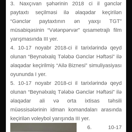
3. Naxçıvan şəhərinin 2018 ci il gənclər
paytaxtı seçilməsi ilə əlaqədar keçirilən
“Gənclər paytaxtının ən yaxşı TGT”
müsabiqəsinin “Vətənpərvər” qısametrajlı film
yarışmasında III yer.
4. 10-17 noyabr 2018-ci il tarixlərində qeyd
olunan “Beynəlxalq Tələbə Gənclər Həftəsi” ilə
əlaqədar keçirilmiş “Ailə Biznesi” simuliyasiyası
oyununda I yer.
5. 10-17 noyabr 2018-ci il tarixlərində qeyd
olunan “Beynəlxalq Tələbə Gənclər Həftəsi” ilə
əlaqədar ali və orta ixtisas təhsili
müəssisələrinin idman komandaları arasında
keçirilən voleybol yarışında III yer.
6. 10-17