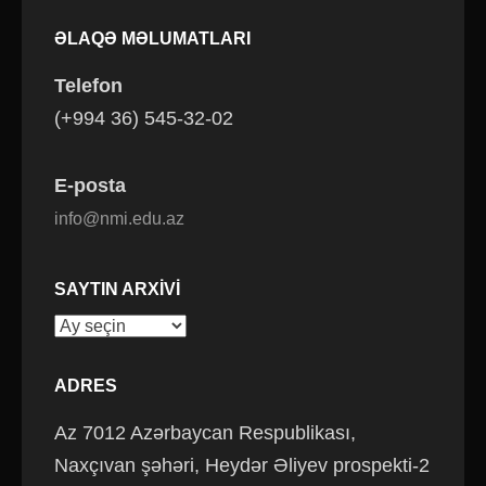
ƏLAQƏ MƏLUMATLARI
Telefon
(+994 36) 545-32-02
E-posta
info@nmi.edu.az
SAYTIN ARXIVI
Saytın
arxivi
ADRES
Az 7012 Azərbaycan Respublikası,
Naxçıvan şəhəri, Heydər Əliyev prospekti-2