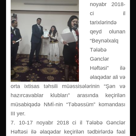
noyabr 2018-
ci il
tarixlərində
qeyd olunan
“Beynəlxalq
Tələbə
Gənclər
Həftəsi” ilə
əlaqədar ali və
orta ixtisas təhsili müəssisələrinin “Şən və
hazırcavablar klubları” arasında keçirilən
müsabiqədə NMİ-nin “Təbəssüm” komandası
III yer.
7. 10-17 noyabr 2018 ci il Tələbə Gənclər
Həftəsi ilə əlaqədar keçirilən tədbirlərdə fəal