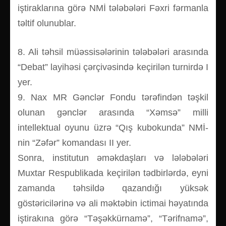
iştiraklarına görə NMİ tələbələri Fəxri fərmanla
təltif olunublar.
8. Ali təhsil müəssisələrinin tələbələri arasında
“Debat” layihəsi çərçivəsində keçirilən turnirdə I
yer.
9. Nax MR Gənclər Fondu tərəfindən təşkil
olunan gənclər arasında “Xəmsə” milli
intellektual oyunu üzrə “Qış kubokunda” NMİ-
nin “Zəfər” komandası II yer.
Sonra, institutun əməkdaşları və lələbələri
Muxtar Respublikada keçirilən tədbirlərdə, eyni
zamanda təhsildə qazandığı yüksək
göstəricilərinə və ali məktəbin ictimai həyatında
iştirakına görə “Təşəkkürnamə”, “Tərifnamə”,