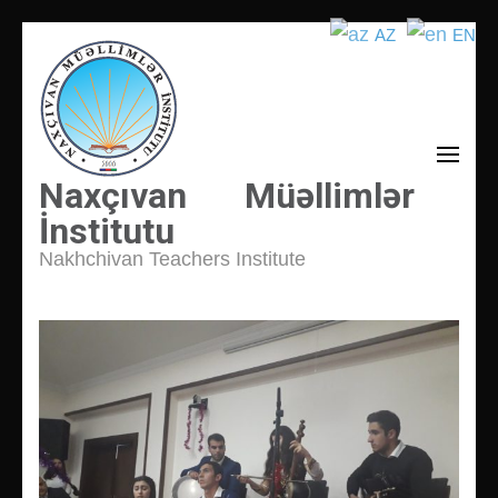
AZ
EN
İçeriğe
atla
(Enter
tuşuna
basın)
Naxçıvan Müəllimlər
İnstitutu
Nakhchivan Teachers Institute