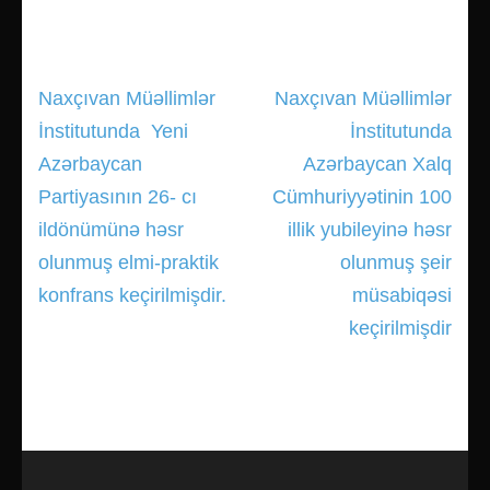
Naxçıvan Müəllimlər
Naxçıvan Müəllimlər
Yazı
İnstitutunda Yeni
İnstitutunda
gezinmesi
Azərbaycan
Azərbaycan Xalq
Partiyasının 26- cı
Cümhuriyyətinin 100
ildönümünə həsr
illik yubileyinə həsr
olunmuş elmi-praktik
olunmuş şeir
konfrans keçirilmişdir.
müsabiqəsi
keçirilmişdir