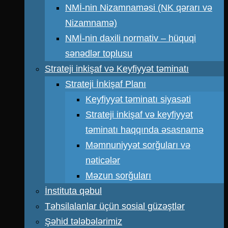
NMİ-nin Nizamnaməsi (NK qərarı və
Nizamnamə)
NMİ-nin daxili normativ – hüquqi
sənədlər toplusu
Strateji inkişaf və Keyfiyyət təminatı
Strateji İnkişaf Planı
Keyfiyyət təminatı siyasəti
Strateji inkişaf və keyfiyyət
təminatı haqqında əsasnamə
Məmnuniyyət sorğuları və
nəticələr
Məzun sorğuları
İnstituta qəbul
Təhsilalanlar üçün sosial güzəştlər
Şəhid tələbələrimiz