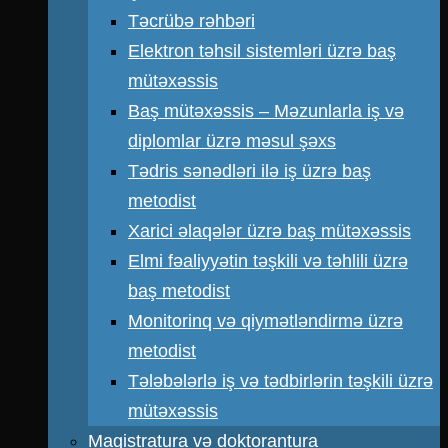
Təcrübə rəhbəri
Elektron təhsil sistemləri üzrə baş
mütəxəssis
Baş mütəxəssis – Məzunlarla iş və
diplomlar üzrə məsul şəxs
Tədris sənədləri ilə iş üzrə baş
metodist
Xarici əlaqələr üzrə baş mütəxəssis
Elmi fəaliyyətin təşkili və təhlili üzrə
baş metodist
Monitorinq və qiymətləndirmə üzrə
metodist
Tələbələrlə iş və tədbirlərin təşkili üzrə
mütəxəssis
Magistratura və doktorantura