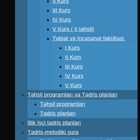
II Kurs
III Kurs
IV Kurs
V Kurs ( II təhsil)
Təbiət və İncəsənət fakültəsi.
I Kurs
II Kurs
III Kurs
IV Kurs
V Kurs
Təhsil proqramları və Tədris planları
Təhsil proqramları
Tədris planları
İllik İşçi tədris planları
Tədris-metodiki şura