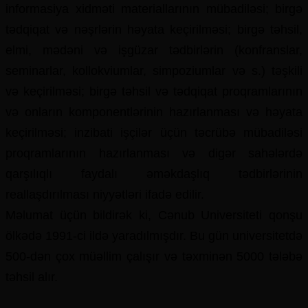
informasiya xidməti materiallarının mübadiləsi; birgə
tədqiqat və nəşrlərin həyata keçirilməsi; birgə təhsil,
elmi, mədəni və işgüzar tədbirlərin (konfranslar,
seminarlar, kollokviumlar, simpoziumlar və s.) təşkili
və keçirilməsi; birgə təhsil və tədqiqat proqramlarının
və onların komponentlərinin hazırlanması və həyata
keçirilməsi; inzibati işçilər üçün təcrübə mübadiləsi
proqramlarının hazırlanması və digər sahələrdə
qarşılıqlı faydalı əməkdaşlıq tədbirlərinin
reallaşdırılması niyyətləri ifadə edilir.
Məlumat üçün bildirək ki, Cənub Universiteti qonşu
ölkədə 1991-ci ildə yaradılmışdır. Bu gün universitetdə
500-dən çox müəllim çalışır və təxminən 5000 tələbə
təhsil alır.