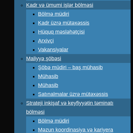
Kadr və ümumi işlər bölməsi
Bölmə müdiri
Kadr üzrə mütəxəssis
Hüquq məsləhətçisi
Arxivçi
Vakansiyalar
Maliyyə şöbəsi
Şöbə müdiri – baş mühasib
Mühasib
Mühasib
Satınalmalar üzrə mütəxəssis
Strateji inkişaf və keyfiyyətin təminatı
bölməsi
Bölmə müdiri
Məzun koordinasiya və kariyera