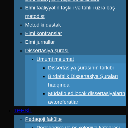
Elmi fəaliyyətin təşkili və təhlili üzrə baş
metodist
Metodiki dəstək
Elmi konfranslar
Elmi jurnallar
Dissertasiya şurası
Ümumi məlumat
Dissertasiya şurasının tərkibi
Birdəfəlik Dissertasiya Şuraları
haqqında
Müdafiə ediləcək dissertasiyaların
avtoreferatlar
TƏHSİL
Pedaqoji fakültə
Pedaqogika və psixologiya kafedrası