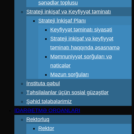
sənədlər toplusu
Strateji inkişaf və Keyfiyyət təminatı
Strateji İnkişaf Planı
Keyfiyyət təminatı siyasəti
Strateji inkişaf və keyfiyyət
təminatı haqqında əsasnamə
Məmnuniyyət sorğuları və
nəticələr
Məzun sorğuları
İnstituta qəbul
Təhsilalanlar üçün sosial güzəştlər
Şəhid tələbələrimiz
İDARƏETMƏ ORQANLARI
Rektorluq
Rektor