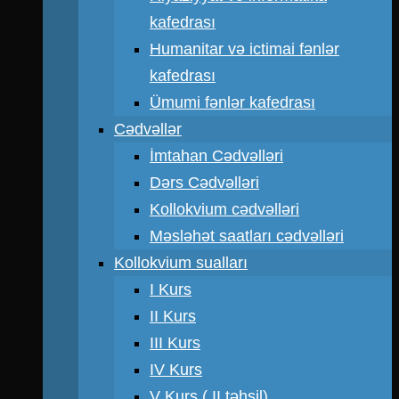
kafedrası
Humanitar və ictimai fənlər
kafedrası
Ümumi fənlər kafedrası
Cədvəllər
İmtahan Cədvəlləri
Dərs Cədvəlləri
Kollokvium cədvəlləri
Məsləhət saatları cədvəlləri
Kollokvium sualları
I Kurs
II Kurs
III Kurs
IV Kurs
V Kurs ( II təhsil)