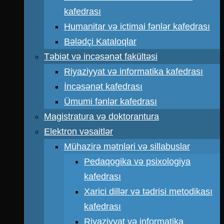
kafedrası
Humanitar və ictimai fənlər kafedrası
Bələdçi Kataloqlar
Təbiət və incəsənət fakültəsi
Riyaziyyat və informatika kafedrası
İncəsənət kafedrası
Ümumi fənlər kafedrası
Magistratura və doktorantura
Elektron vəsaitlər
Mühazirə mətnləri və sillabuslar
Pedaqogika və psixologiya
kafedrası
Xarici dillər və tədrisi metodikası
kafedrası
Riyaziyyat və informatika