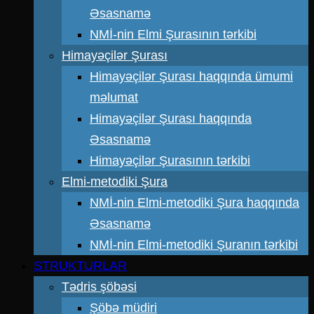
Əsasnamə
NMİ-nin Elmi Şurasının tərkibi
Himayəçilər Şurası
Himayəçilər Şurası haqqında ümumi
məlumat
Himayəçilər Şurası haqqında
Əsasnamə
Himayəçilər Şurasının tərkibi
Elmi-metodiki Şura
NMİ-nin Elmi-metodiki Şura haqqında
Əsasnamə
NMİ-nin Elmi-metodiki Şuranın tərkibi
STRUKTURLAR
Tədris şöbəsi
Şöbə müdiri