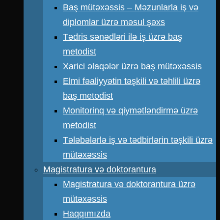
Baş mütəxəssis – Məzunlarla iş və
diplomlar üzrə məsul şəxs
Tədris sənədləri ilə iş üzrə baş
metodist
Xarici əlaqələr üzrə baş mütəxəssis
Elmi fəaliyyətin təşkili və təhlili üzrə
baş metodist
Monitorinq və qiymətləndirmə üzrə
metodist
Tələbələrlə iş və tədbirlərin təşkili üzrə
mütəxəssis
Magistratura və doktorantura
Magistratura və doktorantura üzrə
mütəxəssis
Haqqımızda