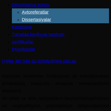
Dissertasiya şurası
Avtoreferatlar
Dissertasiyalar
Kitabxana
Təhsildə keyfiyyət təminatı
sertifikatlar
Prorektorlar
(+994 36) 545-32-02
info@nmi.edu.az
Naxçıvan Müəllimlər İnstitutunda ali məktəblərarası
əməkdaşlıq haqqında Anlaşma Memorandumu
imzalanıb.
Ali təhsil və elmi tədqiqatların beynəlmiləlləşdirilməsi
və rəqabətliliyinin yüksəldilməsi istiqamətlərində