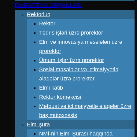
İDARƏETMƏ ORQANLARI
Rektorluq
Rektor
Tədris işləri üzrə prorektor
Elm və innovasiya məsələləri üzrə
prorektor
Ümumi işlər üzrə prorektor
Sosial məsələlər və ictimaiyyətlə
əlaqələr üzrə prorektor
Elmi katib
Rektor köməkçisi
Mətbuat və ictimaiyyətlə əlaqələr üzrə
baş mütəxəssis
Elmi şura
NMİ-nin Elmi Şurası haqqında