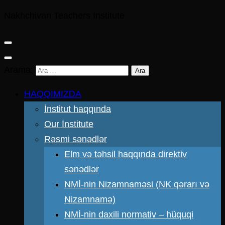
Nakhchivan Teachers Institute
Arama:
HAQQIMIZDA
İnstitut haqqında
Our İnstitute
Rəsmi sənədlər
Elm və təhsil haqqında direktiv
sənədlər
NMİ-nin Nizamnaməsi (NK qərarı və
Nizamnamə)
NMİ-nin daxili normativ – hüquqi