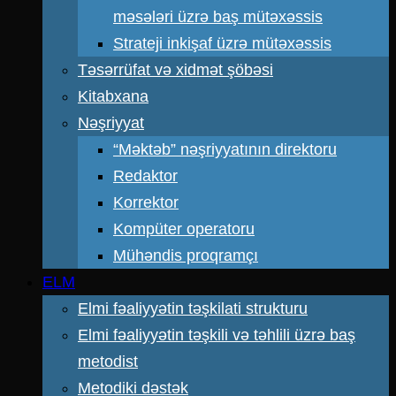
məsələri üzrə baş mütəxəssis
Strateji inkişaf üzrə mütəxəssis
Təsərrüfat və xidmət şöbəsi
Kitabxana
Nəşriyyat
“Məktəb” nəşriyyatının direktoru
Redaktor
Korrektor
Kompüter operatoru
Mühəndis proqramçı
ELM
Elmi fəaliyyətin təşkilati strukturu
Elmi fəaliyyətin təşkili və təhlili üzrə baş
metodist
Metodiki dəstək