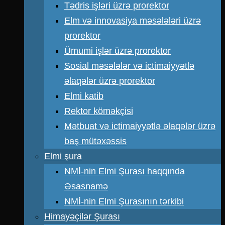
Tədris işləri üzrə prorektor
Elm və innovasiya məsələləri üzrə
prorektor
Ümumi işlər üzrə prorektor
Sosial məsələlər və ictimaiyyətlə
əlaqələr üzrə prorektor
Elmi katib
Rektor köməkçisi
Mətbuat və ictimaiyyətlə əlaqələr üzrə
baş mütəxəssis
Elmi şura
NMİ-nin Elmi Şurası haqqında
Əsasnamə
NMİ-nin Elmi Şurasının tərkibi
Himayəçilər Şurası