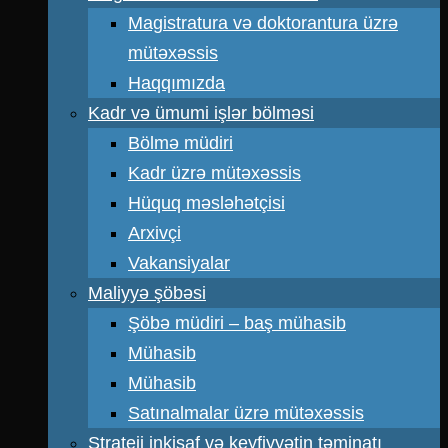
Magistratura və doktorantura üzrə
mütəxəssis
Haqqımızda
Kadr və ümumi işlər bölməsi
Bölmə müdiri
Kadr üzrə mütəxəssis
Hüquq məsləhətçisi
Arxivçi
Vakansiyalar
Maliyyə şöbəsi
Şöbə müdiri – baş mühasib
Mühasib
Mühasib
Satınalmalar üzrə mütəxəssis
Strateji inkişaf və keyfiyyətin təminatı