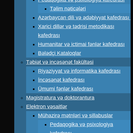
Təlim nəticələri
Azərbaycan dili və ədəbiyyat kafedrası
Xarici dillər və tədrisi metodikası
kafedrası
Humanitar və ictimai fənlər kafedrası
Bələdçi Kataloqlar
Təbiət və incəsənət fakültəsi
Riyaziyyat və informatika kafedrası
İncəsənət kafedrası
Ümumi fənlər kafedrası
Magistratura və doktorantura
Elektron vəsaitlər
Mühazirə mətnləri və sillabuslar
Pedaqogika və psixologiya