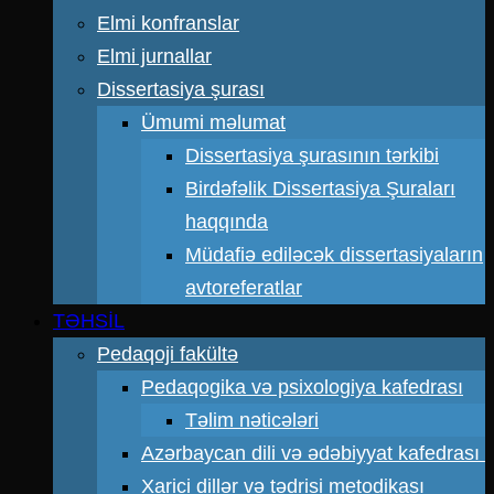
Elmi konfranslar
Elmi jurnallar
Dissertasiya şurası
Ümumi məlumat
Dissertasiya şurasının tərkibi
Birdəfəlik Dissertasiya Şuraları
haqqında
Müdafiə ediləcək dissertasiyaların
avtoreferatlar
TƏHSİL
Pedaqoji fakültə
Pedaqogika və psixologiya kafedrası
Təlim nəticələri
Azərbaycan dili və ədəbiyyat kafedrası
Xarici dillər və tədrisi metodikası