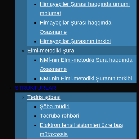
Himayəçilər Şurası haqqında ümumi
məlumat
Himayəçilər Şurası haqqında
Əsasnamə
Himayəçilər Şurasının tərkibi
Elmi-metodiki Şura
NMİ-nin Elmi-metodiki Şura haqqında
Əsasnamə
NMİ-nin Elmi-metodiki Şuranın tərkibi
STRUKTURLAR
Tədris şöbəsi
Şöbə müdiri
Təcrübə rəhbəri
Elektron təhsil sistemləri üzrə baş
mütəxəssis