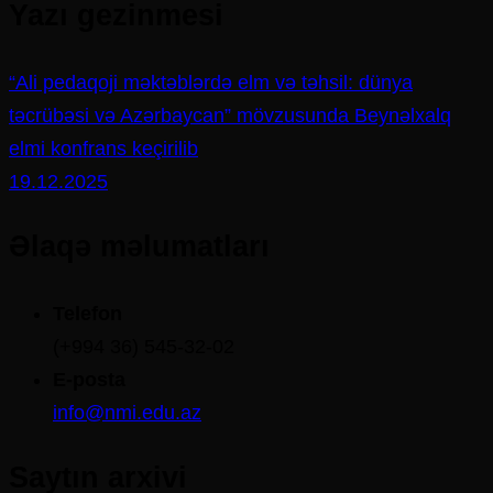
Yazı gezinmesi
“Ali pedaqoji məktəblərdə elm və təhsil: dünya
təcrübəsi və Azərbaycan” mövzusunda Beynəlxalq
elmi konfrans keçirilib
19.12.2025
Əlaqə məlumatları
Telefon
(+994 36) 545-32-02
E-posta
info@nmi.edu.az
Saytın arxivi