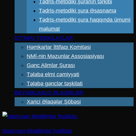
Tədris-metodiki şuranın tərkibi
Tədris-metodiki şura Əsasnamə
Tədris-metodiki şura haqqında ümumi
məlumat
İCTİMAİ TƏŞKİLATLAR
Həmkarlar İttifaqı Komitəsi
NMİ-nin Məzunlar Assosiasiyası
Gənc Alimlər Şurası
Tələbə elmi cəmiyyəti
Tələbə gənclər təşkilati
BEYNƏLXALQ ƏLAQƏLƏR
Xarici Əlaqələr Şöbəsi
Naxçıvan Müəllimlər İnstitutu