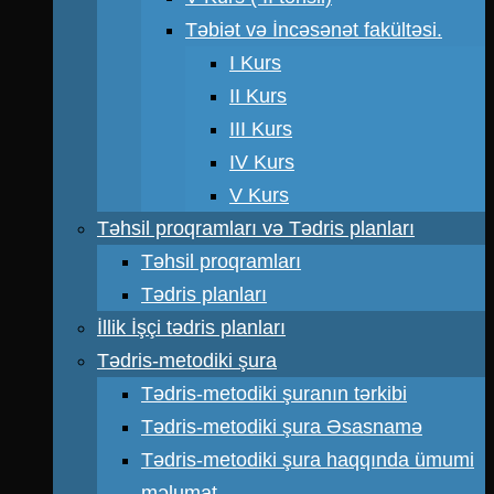
Təbiət və İncəsənət fakültəsi.
I Kurs
II Kurs
III Kurs
IV Kurs
V Kurs
Təhsil proqramları və Tədris planları
Təhsil proqramları
Tədris planları
İllik İşçi tədris planları
Tədris-metodiki şura
Tədris-metodiki şuranın tərkibi
Tədris-metodiki şura Əsasnamə
Tədris-metodiki şura haqqında ümumi
məlumat