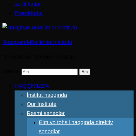
sertifikatlar
Prorektorlar
Naxçıvan Müəllimlər İnstitutu
Nakhchivan Teachers Institute
Arama:
HAQQIMIZDA
İnstitut haqqında
Our İnstitute
Rəsmi sənədlər
Elm və təhsil haqqında direktiv
sənədlər