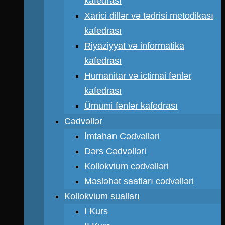
kafedrası
Xarici dillər və tədrisi metodikası
kafedrası
Riyaziyyat və informatika
kafedrası
Humanitar və ictimai fənlər
kafedrası
Ümumi fənlər kafedrası
Cədvəllər
İmtahan Cədvəlləri
Dərs Cədvəlləri
Kollokvium cədvəlləri
Məsləhət saatları cədvəlləri
Kollokvium sualları
I Kurs