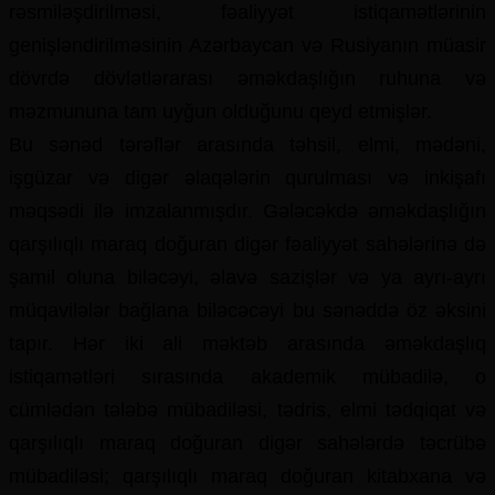
rəsmiləşdirilməsi, fəaliyyət istiqamətlərinin
genişləndirilməsinin Azərbaycan və Rusiyanın müasir
dövrdə dövlətlərarası əməkdaşlığın ruhuna və
məzmununa tam uyğun olduğunu qeyd etmişlər.
Bu sənəd tərəflər arasında təhsil, elmi, mədəni,
işgüzar və digər əlaqələrin qurulması və inkişafı
məqsədi ilə imzalanmışdır. Gələcəkdə əməkdaşlığın
qarşılıqlı maraq doğuran digər fəaliyyət sahələrinə də
şamil oluna biləcəyi, əlavə sazişlər və ya ayrı-ayrı
müqavilələr bağlana biləcəcəyi bu sənəddə öz əksini
tapır. Hər iki ali məktəb arasında əməkdaşlıq
istiqamətləri sırasında akademik mübadilə, o
cümlədən tələbə mübadiləsi, tədris, elmi tədqiqat və
qarşılıqlı maraq doğuran digər sahələrdə təcrübə
mübadiləsi; qarşılıqlı maraq doğuran kitabxana və