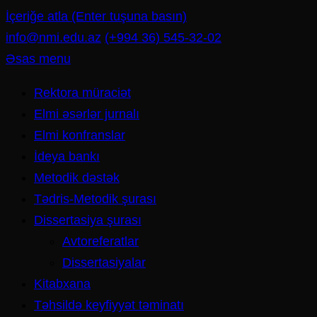
İçeriğe atla (Enter tuşuna basın)
info@nmi.edu.az
(+994 36) 545-32-02
Əsas menu
Rektora müraciət
Elmi əsərlər jurnalı
Elmi konfranslar
İdeya bankı
Metodik dəstək
Tədris-Metodik şurası
Dissertasiya şurası
Avtoreferatlar
Dissertasiyalar
Kitabxana
Təhsildə keyfiyyət təminatı