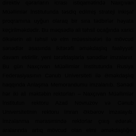
direktiv qərarların icrası istiqamətində Naxçıvan
Müəllimlər İnstitutunda təsdiq edilmiş strateji inkişaf
proqramına uyğun olaraq bir sıra tədbirlər həyata
keçirilməkdədir. Bu məqsədlə ali təhsil ocağında xarici
ölkələrin ali təhsil və elm müəssisələri ilə mövcud
sənədlər əsasında ikitərəfli əməkdaşlıq fəaliyyəti
davam etdirilir, yeni tərəfdaşlarla sənədlər imzalanır.
Bu gün Naxçıvan Müəllimlər İnstitutunda Rusiya
Federasiyasının Cənub Universiteti ilə Əməkdaşlıq
haqqında Anlaşma Memorandumu imzalanıb. Sənədi
hər iki ali məktəbin rektorları – Naxçıvan Müəllimlər
İnstitutun rektoru Azad Novruzov və Cənub
Universitetinin rektoru İmran Əkbərov imzalayıb.
İmzalanma mərasimində rektorlar çıxış edərək,
aralarında artıq mövcud olan elmi əməkdaşlığın