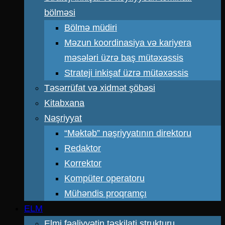
bölməsi
Bölmə müdiri
Məzun koordinasiya və kariyera
məsələri üzrə baş mütəxəssis
Strateji inkişaf üzrə mütəxəssis
Təsərrüfat və xidmət şöbəsi
Kitabxana
Nəşriyyat
“Məktəb” nəşriyyatının direktoru
Redaktor
Korrektor
Kompüter operatoru
Mühəndis proqramçı
ELM
Elmi fəaliyyətin təşkilati strukturu