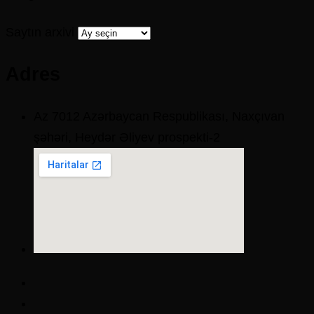
Saytın arxivi
Adres
Az 7012 Azərbaycan Respublikası, Naxçıvan
şəhəri, Heydər Əliyev prospekti-2