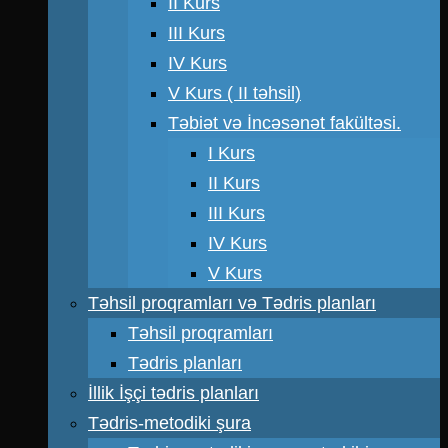
II Kurs
III Kurs
IV Kurs
V Kurs ( II təhsil)
Təbiət və İncəsənət fakültəsi.
I Kurs
II Kurs
III Kurs
IV Kurs
V Kurs
Təhsil proqramları və Tədris planları
Təhsil proqramları
Tədris planları
İllik İşçi tədris planları
Tədris-metodiki şura