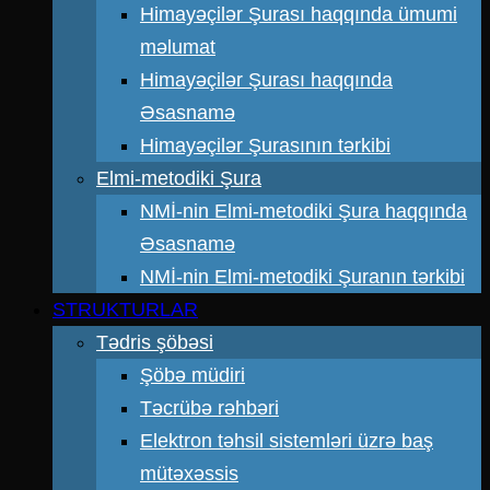
Himayəçilər Şurası haqqında ümumi
məlumat
Himayəçilər Şurası haqqında
Əsasnamə
Himayəçilər Şurasının tərkibi
Elmi-metodiki Şura
NMİ-nin Elmi-metodiki Şura haqqında
Əsasnamə
NMİ-nin Elmi-metodiki Şuranın tərkibi
STRUKTURLAR
Tədris şöbəsi
Şöbə müdiri
Təcrübə rəhbəri
Elektron təhsil sistemləri üzrə baş
mütəxəssis