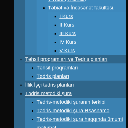
Təbiət və İncəsənət fakültəsi.
I Kurs
II Kurs
III Kurs
IV Kurs
V Kurs
Təhsil proqramları və Tədris planları
Təhsil proqramları
Tədris planları
İllik İşçi tədris planları
Tədris-metodiki şura
Tədris-metodiki şuranın tərkibi
Tədris-metodiki şura Əsasnamə
Tədris-metodiki şura haqqında ümumi
məlumat