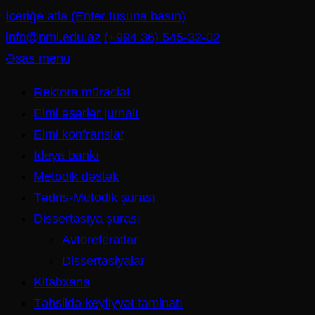
İçeriğe atla (Enter tuşuna basın)
info@nmi.edu.az
(+994 36) 545-32-02
Əsas menu
Rektora müraciət
Elmi əsərlər jurnalı
Elmi konfranslar
İdeya bankı
Metodik dəstək
Tədris-Metodik şurası
Dissertasiya şurası
Avtoreferatlar
Dissertasiyalar
Kitabxana
Təhsildə keyfiyyət təminatı