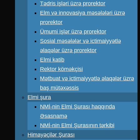
Tədris işləri üzrə prorektor
Elm və innovasiya məsələləri üzrə
prorektor
Ümumi işlər üzrə prorektor
Sosial məsələlər və ictimaiyyətlə
əlaqələr üzrə prorektor
Elmi katib
Rektor köməkçisi
Mətbuat və ictimaiyyətlə əlaqələr üzrə
baş mütəxəssis
Elmi şura
NMİ-nin Elmi Şurası haqqında
Əsasnamə
NMİ-nin Elmi Şurasının tərkibi
Himayəçilər Şurası