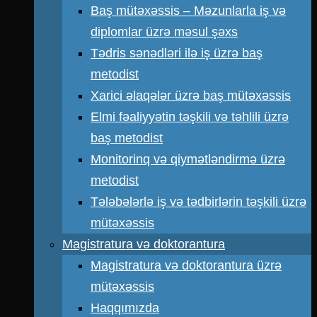
Baş mütəxəssis – Məzunlarla iş və
diplomlar üzrə məsul şəxs
Tədris sənədləri ilə iş üzrə baş
metodist
Xarici əlaqələr üzrə baş mütəxəssis
Elmi fəaliyyətin təşkili və təhlili üzrə
baş metodist
Monitorinq və qiymətləndirmə üzrə
metodist
Tələbələrlə iş və tədbirlərin təşkili üzrə
mütəxəssis
Magistratura və doktorantura
Magistratura və doktorantura üzrə
mütəxəssis
Haqqımızda