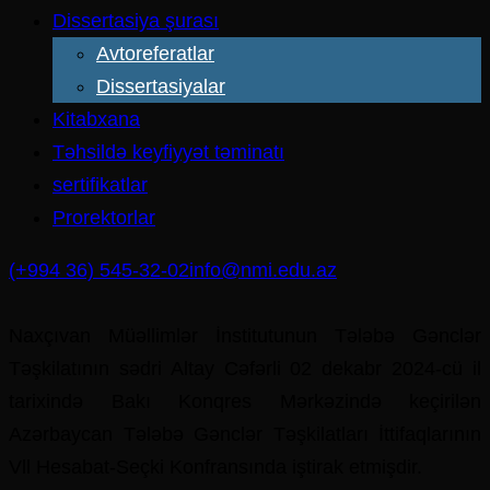
Dissertasiya şurası
Avtoreferatlar
Dissertasiyalar
Kitabxana
Təhsildə keyfiyyət təminatı
sertifikatlar
Prorektorlar
(+994 36) 545-32-02
info@nmi.edu.az
Naxçıvan Müəllimlər İnstitutunun Tələbə Gənclər
Təşkilatının sədri Altay Cəfərli 02 dekabr 2024-cü il
tarixində Bakı Konqres Mərkəzində keçirilən
Azərbaycan Tələbə Gənclər Təşkilatları İttifaqlarının
Vll Hesabat-Seçki Konfransında iştirak etmişdir.