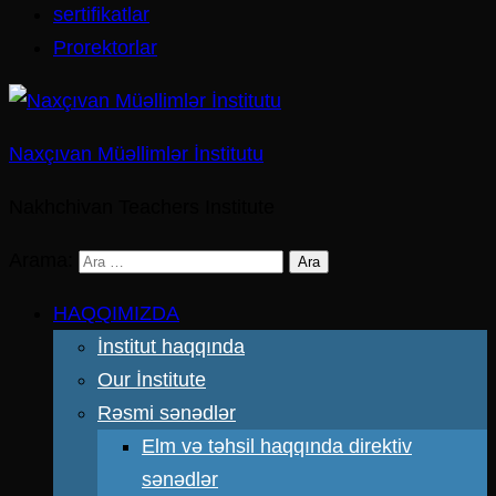
sertifikatlar
Prorektorlar
Naxçıvan Müəllimlər İnstitutu
Nakhchivan Teachers Institute
Arama:
HAQQIMIZDA
İnstitut haqqında
Our İnstitute
Rəsmi sənədlər
Elm və təhsil haqqında direktiv
sənədlər