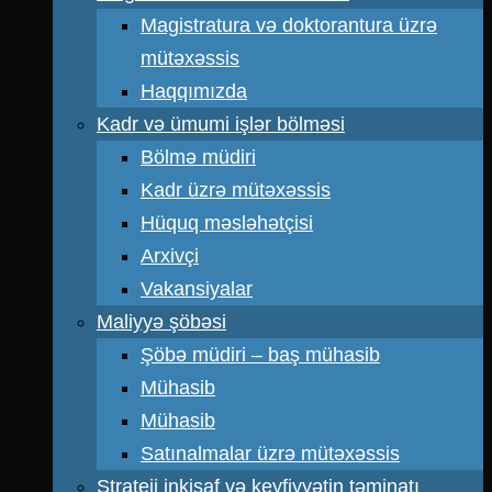
Magistratura və doktorantura üzrə
mütəxəssis
Haqqımızda
Kadr və ümumi işlər bölməsi
Bölmə müdiri
Kadr üzrə mütəxəssis
Hüquq məsləhətçisi
Arxivçi
Vakansiyalar
Maliyyə şöbəsi
Şöbə müdiri – baş mühasib
Mühasib
Mühasib
Satınalmalar üzrə mütəxəssis
Strateji inkişaf və keyfiyyətin təminatı