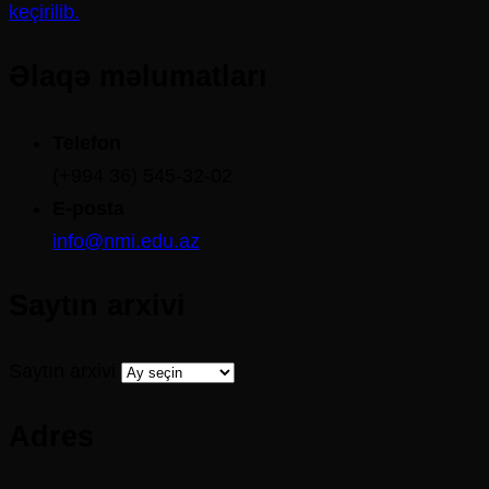
keçirilib.
Əlaqə məlumatları
Telefon
(+994 36) 545-32-02
E-posta
info@nmi.edu.az
Saytın arxivi
Saytın arxivi
Adres