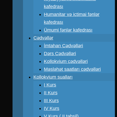
kafedrası
Humanitar və ictimai fənlər
kafedrası
Ümumi fənlər kafedrası
Cədvəllər
İmtahan Cədvəlləri
Dərs Cədvəlləri
Kollokvium cədvəlləri
Məsləhət saatları cədvəlləri
Kollokvium sualları
I Kurs
II Kurs
III Kurs
IV Kurs
V Kurs ( II təhsil)