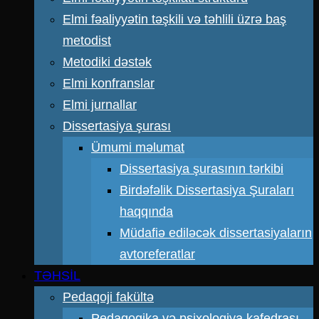
Elmi fəaliyyətin təşkili və təhlili üzrə baş
metodist
Metodiki dəstək
Elmi konfranslar
Elmi jurnallar
Dissertasiya şurası
Ümumi məlumat
Dissertasiya şurasının tərkibi
Birdəfəlik Dissertasiya Şuraları
haqqında
Müdafiə ediləcək dissertasiyaların
avtoreferatlar
TƏHSİL
Pedaqoji fakültə
Pedaqogika və psixologiya kafedrası