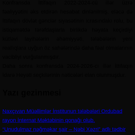
Konfransda İttifaqın 2022-2024-cü illər üzrə
fəaliyyətini əks etdirən hesabat dinlənilmiş, eləcə də
İttifaqın dövlət gənclər siyasətinin icrasındakı rolu, bu
istiqamətdə tərəfdaşlarla birlikdə həyata keçirdiyi
kütləvi layihələrin əhəmiyyəti, tələbələrin yeni
reallıqlara uyğun öz sahələrində daha fəal olmalarının
vacibliyi vurğulanmışdır.
Daha sonra konfransda 2024-2026-cı illər İttifaqın
İdarə Heyəti seçkilərinin nəticələri elan olunmuşdur.
Yazı gezinmesi
Naxçıvan Müəllimlər İnstitunun tələbələri Ordubad
rayon İnternat Məktəbinin qonağı olub.
“Unudulmaz nəğməkar şair – Nəbi Xəzri” adlı tədbir