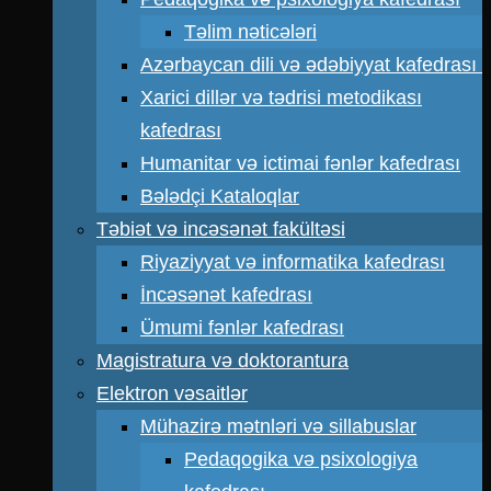
Təlim nəticələri
Azərbaycan dili və ədəbiyyat kafedrası
Xarici dillər və tədrisi metodikası
kafedrası
Humanitar və ictimai fənlər kafedrası
Bələdçi Kataloqlar
Təbiət və incəsənət fakültəsi
Riyaziyyat və informatika kafedrası
İncəsənət kafedrası
Ümumi fənlər kafedrası
Magistratura və doktorantura
Elektron vəsaitlər
Mühazirə mətnləri və sillabuslar
Pedaqogika və psixologiya