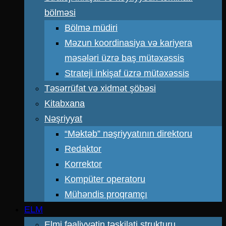
bölməsi
Bölmə müdiri
Məzun koordinasiya və kariyera
məsələri üzrə baş mütəxəssis
Strateji inkişaf üzrə mütəxəssis
Təsərrüfat və xidmət şöbəsi
Kitabxana
Nəşriyyat
“Məktəb” nəşriyyatının direktoru
Redaktor
Korrektor
Kompüter operatoru
Mühəndis proqramçı
ELM
Elmi fəaliyyətin təşkilati strukturu