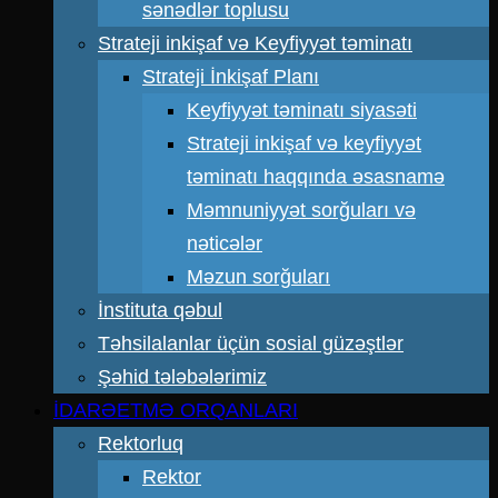
sənədlər toplusu
Strateji inkişaf və Keyfiyyət təminatı
Strateji İnkişaf Planı
Keyfiyyət təminatı siyasəti
Strateji inkişaf və keyfiyyət
təminatı haqqında əsasnamə
Məmnuniyyət sorğuları və
nəticələr
Məzun sorğuları
İnstituta qəbul
Təhsilalanlar üçün sosial güzəştlər
Şəhid tələbələrimiz
İDARƏETMƏ ORQANLARI
Rektorluq
Rektor