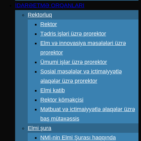
İDARƏETMƏ ORQANLARI
Rektorluq
Rektor
Tədris işləri üzrə prorektor
Elm və innovasiya məsələləri üzrə
prorektor
Ümumi işlər üzrə prorektor
Sosial məsələlər və ictimaiyyətlə
əlaqələr üzrə prorektor
Elmi katib
Rektor köməkçisi
Mətbuat və ictimaiyyətlə əlaqələr üzrə
baş mütəxəssis
Elmi şura
NMİ-nin Elmi Şurası haqqında