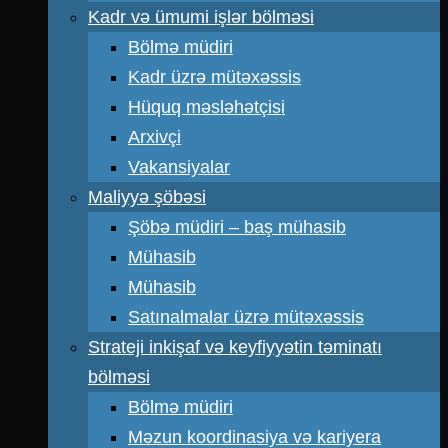
Kadr və ümumi işlər bölməsi
Bölmə müdiri
Kadr üzrə mütəxəssis
Hüquq məsləhətçisi
Arxivçi
Vakansiyalar
Maliyyə şöbəsi
Şöbə müdiri – baş mühasib
Mühasib
Mühasib
Satınalmalar üzrə mütəxəssis
Strateji inkişaf və keyfiyyətin təminatı
bölməsi
Bölmə müdiri
Məzun koordinasiya və kariyera