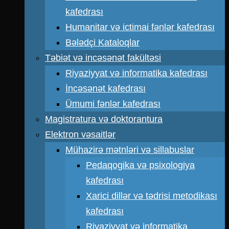
kafedrası
Humanitar və ictimai fənlər kafedrası
Bələdçi Kataloqlar
Təbiət və incəsənət fakültəsi
Riyaziyyat və informatika kafedrası
İncəsənət kafedrası
Ümumi fənlər kafedrası
Magistratura və doktorantura
Elektron vəsaitlər
Mühazirə mətnləri və sillabuslar
Pedaqogika və psixologiya
kafedrası
Xarici dillər və tədrisi metodikası
kafedrası
Riyaziyyat və informatika