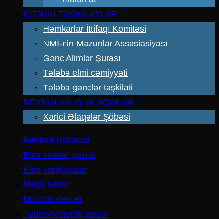
İCTİMAİ TƏŞKİLATLAR
Həmkarlar İttifaqı Komitəsi
NMİ-nin Məzunlar Assosiasiyası
Gənc Alimlər Şurası
Tələbə elmi cəmiyyəti
Tələbə gənclər təşkilati
BEYNƏLXALQ ƏLAQƏLƏR
Xarici Əlaqələr Şöbəsi
Rektora müraciət
Elmi əsərlər jurnalı
Elmi konfranslar
İdeya bankı
Metodik dəstək
Tədris-Metodik şurası