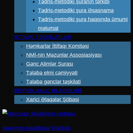
Tədris-metodiki şuranın tərkibi
Tədris-metodiki şura Əsasnamə
Tədris-metodiki şura haqqında ümumi
məlumat
İCTİMAİ TƏŞKİLATLAR
Həmkarlar İttifaqı Komitəsi
NMİ-nin Məzunlar Assosiasiyası
Gənc Alimlər Şurası
Tələbə elmi cəmiyyəti
Tələbə gənclər təşkilati
BEYNƏLXALQ ƏLAQƏLƏR
Xarici Əlaqələr Şöbəsi
Naxçıvan Müəllimlər İnstitutu