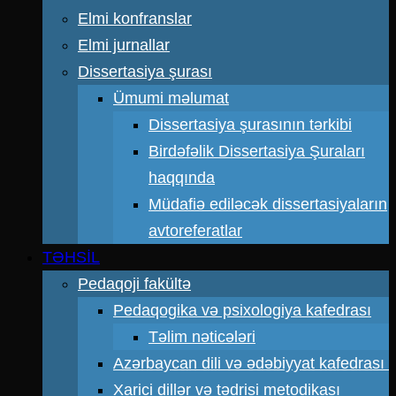
Elmi konfranslar
Elmi jurnallar
Dissertasiya şurası
Ümumi məlumat
Dissertasiya şurasının tərkibi
Birdəfəlik Dissertasiya Şuraları
haqqında
Müdafiə ediləcək dissertasiyaların
avtoreferatlar
TƏHSİL
Pedaqoji fakültə
Pedaqogika və psixologiya kafedrası
Təlim nəticələri
Azərbaycan dili və ədəbiyyat kafedrası
Xarici dillər və tədrisi metodikası