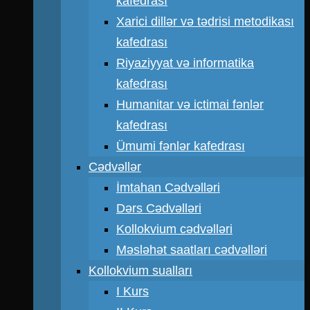
kafedrası
Xarici dillər və tədrisi metodikası
kafedrası
Riyaziyyat və informatika
kafedrası
Humanitar və ictimai fənlər
kafedrası
Ümumi fənlər kafedrası
Cədvəllər
İmtahan Cədvəlləri
Dərs Cədvəlləri
Kollokvium cədvəlləri
Məsləhət saatları cədvəlləri
Kollokvium sualları
I Kurs