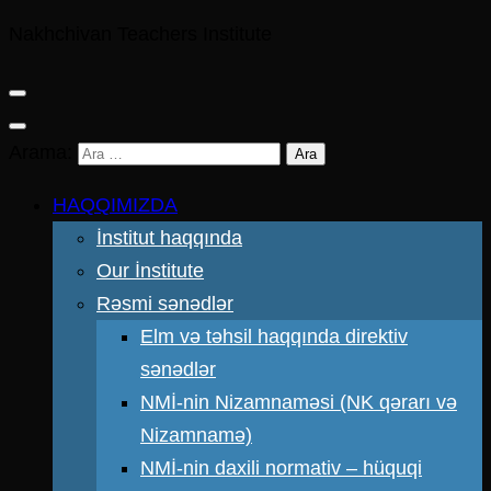
Nakhchivan Teachers Institute
Arama:
HAQQIMIZDA
İnstitut haqqında
Our İnstitute
Rəsmi sənədlər
Elm və təhsil haqqında direktiv
sənədlər
NMİ-nin Nizamnaməsi (NK qərarı və
Nizamnamə)
NMİ-nin daxili normativ – hüquqi