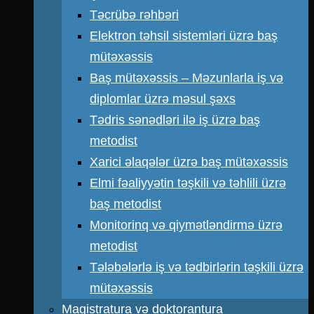
Təcrübə rəhbəri
Elektron təhsil sistemləri üzrə baş
mütəxəssis
Baş mütəxəssis – Məzunlarla iş və
diplomlar üzrə məsul şəxs
Tədris sənədləri ilə iş üzrə baş
metodist
Xarici əlaqələr üzrə baş mütəxəssis
Elmi fəaliyyətin təşkili və təhlili üzrə
baş metodist
Monitorinq və qiymətləndirmə üzrə
metodist
Tələbələrlə iş və tədbirlərin təşkili üzrə
mütəxəssis
Magistratura və doktorantura