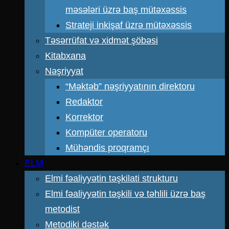
məsələri üzrə baş mütəxəssis
Strateji inkişaf üzrə mütəxəssis
Təsərrüfat və xidmət şöbəsi
Kitabxana
Nəşriyyat
“Məktəb” nəşriyyatının direktoru
Redaktor
Korrektor
Kompüter operatoru
Mühəndis proqramçı
ELM
Elmi fəaliyyətin təşkilati strukturu
Elmi fəaliyyətin təşkili və təhlili üzrə baş
metodist
Metodiki dəstək