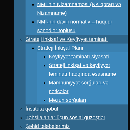
NMİ-nin Nizamnaməsi (NK qərarı və
Nizamnamə)
NMİ-nin daxili normativ – hüquqi
sənədlər toplusu
Strateji inkişaf və Keyfiyyət təminatı
Strateji İnkişaf Planı
Keyfiyyət təminatı siyasəti
Strateji inkişaf və keyfiyyət
təminatı haqqında əsasnamə
Məmnuniyyət sorğuları və
nəticələr
Məzun sorğuları
İnstituta qəbul
Təhsilalanlar üçün sosial güzəştlər
Şəhid tələbələrimiz