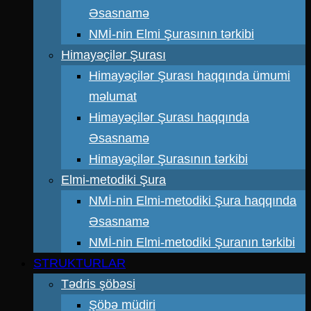
Əsasnamə
NMİ-nin Elmi Şurasının tərkibi
Himayəçilər Şurası
Himayəçilər Şurası haqqında ümumi
məlumat
Himayəçilər Şurası haqqında
Əsasnamə
Himayəçilər Şurasının tərkibi
Elmi-metodiki Şura
NMİ-nin Elmi-metodiki Şura haqqında
Əsasnamə
NMİ-nin Elmi-metodiki Şuranın tərkibi
STRUKTURLAR
Tədris şöbəsi
Şöbə müdiri