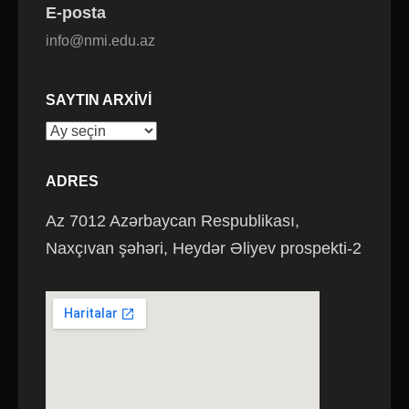
E-posta
info@nmi.edu.az
SAYTIN ARXIVI
Saytın
arxivi
ADRES
Az 7012 Azərbaycan Respublikası,
Naxçıvan şəhəri, Heydər Əliyev prospekti-2