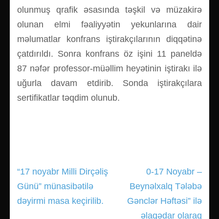
olunmuş qrafik əsasında təşkil və müzakirə
olunan elmi fəaliyyətin yekunlarına dair
məlumatlar konfrans iştirakçılarının diqqətinə
çatdırıldı. Sonra konfrans öz işini 11 paneldə
87 nəfər professor-müəllim heyətinin iştirakı ilə
uğurla davam etdirib. Sonda iştirakçılara
sertifikatlar təqdim olunub.
“17 noyabr Milli Dirçəliş
0-17 Noyabr –
Yazı
Günü” münasibətilə
Beynəlxalq Tələbə
gezinmesi
dəyirmi masa keçirilib.
Gənclər Həftəsi” ilə
əlaqədar olaraq