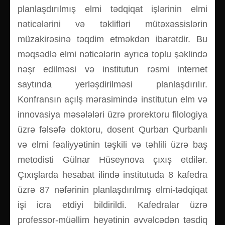
planlaşdırılmış elmi tədqiqat işlərinin elmi
nəticələrini və təklifləri mütəxəssislərin
müzakirəsinə təqdim etməkdən ibarətdir. Bu
məqsədlə elmi nəticələrin ayrıca toplu şəklində
nəşr edilməsi və institutun rəsmi internet
saytında yerləşdirilməsi planlaşdırılır.
Konfransın açılş mərasimində institutun elm və
innovasiya məsələləri üzrə prorektoru filologiya
üzrə fəlsəfə doktoru, dosent Qurban Qurbanlı
və elmi fəaliyyətinin təşkili və təhlili üzrə baş
metodisti Gülnar Hüseynova çıxış etdilər.
Çıxışlarda hesabat ilində institutuda 8 kafedra
üzrə 87 nəfərinin planlaşdırılmış elmi-tədqiqat
işi icra etdiyi bildirildi. Kafedralar üzrə
professor-müəllim heyətinin əvvəlcədən təsdiq