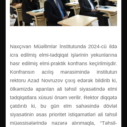
Naxçıvan Müəllimlər İnstitutunda 2024-cü ildə
icra edilmiş elmi-tədqiqat işlərinin yekunlarına
həsr edilmiş elmi-praktik konfrans keçirilmişdir.
Konfransın acılış mərasimində institutun
rektoru Azad Novruzov çıxış edərək bildirib ki,
ölkəmizdə aparılan ali təhsil siyasətində elmi
tədqiqatlara xüsusi önəm verilir. Rektor diqqətə
çatdırıb ki, bu gün elm sahəsində dövlət
siyasətinin əsas prioritet istiqamətləri ali təhsil
müəssisələrində nəzərə alınmaqla, “Təhsil-