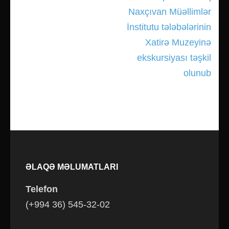
Naxçıvan Müəllimlər
İnstitutu tələbələrinin
Xatirə Muzeyinə
ekskursiyası təşkil
olunub
ƏLAQƏ MƏLUMATLARI
Telefon
(+994 36) 545-32-02