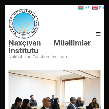
AZ
EN
İçeriğe
atla
(Enter
tuşuna
basın)
Naxçıvan Müəllimlər
İnstitutu
Nakhchivan Teachers Institute