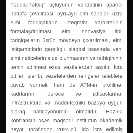
Tədqiq-Tətbiq” üçlüyünün vəhdətinin aparıcı
hədəfə çevrilməsi, ayrı-ayrı elm sahələri üzrə
elmi tədqiqatların inteqrativ xarakterinin
formalaşdırılması, elmi innovasiya tipli
tədqiqatların üstün mövqeyə çıxarılması, elmi
istiqamətlərin qarşılıqlı əlaqəsi əsasında yeni
elmi nəticələrin əldə olunmasının və tətbiqininin
təmin edilməsi əsas vəzifələrdən sayılır. İcra
edilən işlər bu vəzəfələrdən irəli gələn tələblərə
cavab verməli, həm də ATM-in profilinə,
kadrlarının dərəcə və ixtisaslarına,
infrastruktura və maddi-texniki bazaya uygun
olaraq nəticəyönümlü olmalıdır. Hazırkı
konfransın əsas məqsədi institutun akademik
heyəti tərəfindən 2024-cü ildə icra edilmiş