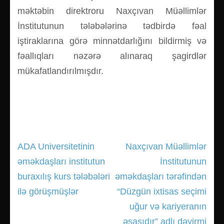
məktəbin direktroru Naxçıvan Müəllimlər
İnstitutunun tələbələrinə tədbirdə fəal
iştiraklarına görə minnətdarlığını bildirmiş və
fəallıqları nəzərə alınaraq şagirdlər
mükafatlandırılmışdır.
ADA Universitetinin
Naxçıvan Müəllimlər
Yazı
əməkdaşları institutun
İnstitutunun
gezinmesi
buraxılış kurs tələbələri
əməkdaşları tərəfindən
ilə görüşmüşlər
“Düzgün ixtisas seçimi
uğur və kariyeranın
əsasıdır” adlı dəyirmi