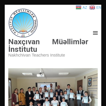
AZ
EN
İçeriğe
atla
(Enter
tuşuna
basın)
Naxçıvan Müəllimlər
İnstitutu
Nakhchivan Teachers Institute