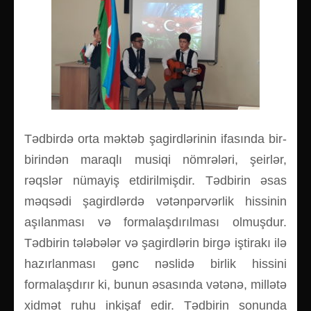
Tədbirdə orta məktəb şagirdlərinin ifasında bir-
birindən maraqlı musiqi nömrələri, şeirlər,
rəqslər nümayiş etdirilmişdir. Tədbirin əsas
məqsədi şagirdlərdə vətənpərvərlik hissinin
aşılanması və formalaşdırılması olmuşdur.
Tədbirin tələbələr və şagirdlərin birgə iştirakı ilə
hazırlanması gənc nəslidə birlik hissini
formalaşdırır ki, bunun əsasında vətənə, millətə
xidmət ruhu inkişaf edir. Tədbirin sonunda