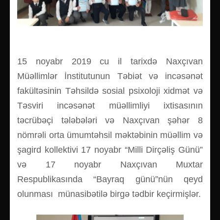
15 noyabr 2019 cu il tarixdə Naxçıvan
Müəllimlər İnstitutunun Təbiət və incəsənət
fakültəsinin Təhsildə sosial psixoloji xidmət və
Təsviri incəsənət müəllimliyi ixtisasının
təcrübəçi tələbələri və Naxçıvan şəhər 8
nömrəli orta ümumtəhsil məktəbinin müəllim və
şagird kollektivi 17 noyabr “Milli Dirçəliş Günü”
və 17 noyabr Naxçıvan Muxtar
Respublikasında “Bayraq günü”nün qeyd
olunması münasibətilə birgə tədbir keçirmişlər.