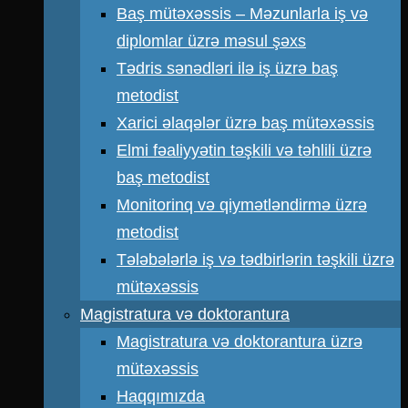
Baş mütəxəssis – Məzunlarla iş və
diplomlar üzrə məsul şəxs
Tədris sənədləri ilə iş üzrə baş
metodist
Xarici əlaqələr üzrə baş mütəxəssis
Elmi fəaliyyətin təşkili və təhlili üzrə
baş metodist
Monitorinq və qiymətləndirmə üzrə
metodist
Tələbələrlə iş və tədbirlərin təşkili üzrə
mütəxəssis
Magistratura və doktorantura
Magistratura və doktorantura üzrə
mütəxəssis
Haqqımızda