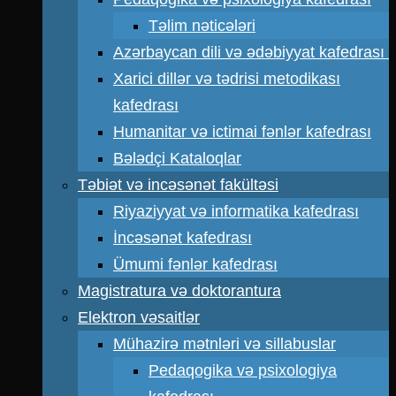
Təlim nəticələri
Azərbaycan dili və ədəbiyyat kafedrası
Xarici dillər və tədrisi metodikası
kafedrası
Humanitar və ictimai fənlər kafedrası
Bələdçi Kataloqlar
Təbiət və incəsənət fakültəsi
Riyaziyyat və informatika kafedrası
İncəsənət kafedrası
Ümumi fənlər kafedrası
Magistratura və doktorantura
Elektron vəsaitlər
Mühazirə mətnləri və sillabuslar
Pedaqogika və psixologiya