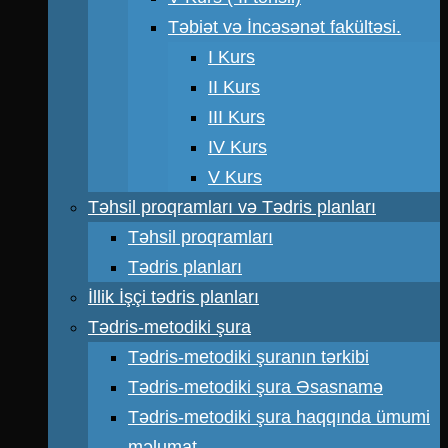
Təbiət və İncəsənət fakültəsi.
I Kurs
II Kurs
III Kurs
IV Kurs
V Kurs
Təhsil proqramları və Tədris planları
Təhsil proqramları
Tədris planları
İllik İşçi tədris planları
Tədris-metodiki şura
Tədris-metodiki şuranın tərkibi
Tədris-metodiki şura Əsasnamə
Tədris-metodiki şura haqqında ümumi
məlumat