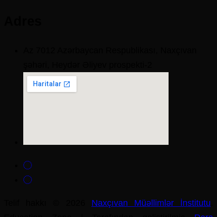
Adres
Az 7012 Azərbaycan Respublikası, Naxçıvan
şəhəri, Heydər Əliyev prospekti-2
Telif hakkı © 2026
Naxçıvan Müəllimlər İnstitutu
.