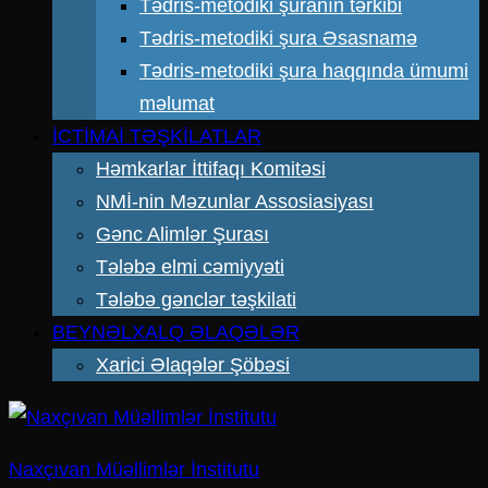
Tədris-metodiki şuranın tərkibi
Tədris-metodiki şura Əsasnamə
Tədris-metodiki şura haqqında ümumi
məlumat
İCTİMAİ TƏŞKİLATLAR
Həmkarlar İttifaqı Komitəsi
NMİ-nin Məzunlar Assosiasiyası
Gənc Alimlər Şurası
Tələbə elmi cəmiyyəti
Tələbə gənclər təşkilati
BEYNƏLXALQ ƏLAQƏLƏR
Xarici Əlaqələr Şöbəsi
Naxçıvan Müəllimlər İnstitutu