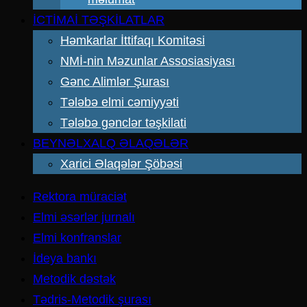
İCTİMAİ TƏŞKİLATLAR
Həmkarlar İttifaqı Komitəsi
NMİ-nin Məzunlar Assosiasiyası
Gənc Alimlər Şurası
Tələbə elmi cəmiyyəti
Tələbə gənclər təşkilati
BEYNƏLXALQ ƏLAQƏLƏR
Xarici Əlaqələr Şöbəsi
Rektora müraciət
Elmi əsərlər jurnalı
Elmi konfranslar
İdeya bankı
Metodik dəstək
Tədris-Metodik şurası