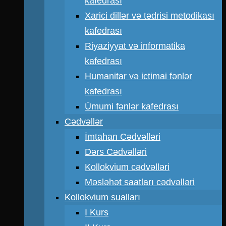
kafedrası
Xarici dillər və tədrisi metodikası
kafedrası
Riyaziyyat və informatika
kafedrası
Humanitar və ictimai fənlər
kafedrası
Ümumi fənlər kafedrası
Cədvəllər
İmtahan Cədvəlləri
Dərs Cədvəlləri
Kollokvium cədvəlləri
Məsləhət saatları cədvəlləri
Kollokvium sualları
I Kurs