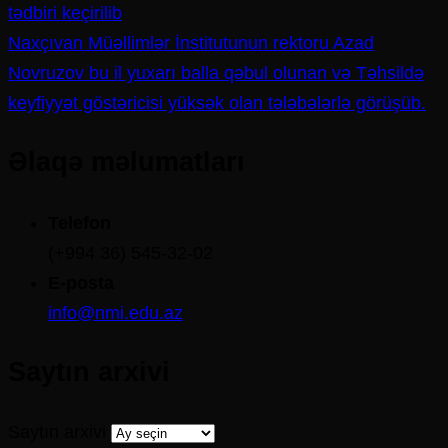
tədbiri keçirilib
Naxçıvan Müəllimlər İnstitutunun rektoru Azad
Novruzov bu il yuxarı balla qəbul olunan və Təhsildə
keyfiyyət göstəricisi yüksək olan tələbələrlə görüşüb.
Əlaqə məlumatları
Telefon
(+994 36) 545-32-02
E-posta
info@nmi.edu.az
Saytın arxivi
Saytın arxivi