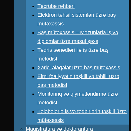
Təcrübə rəhbəri
Elektron təhsil sistemləri üzrə baş
mütəxəssis
Baş mütəxəssis – Məzunlarla iş və
diplomlar üzrə məsul şəxs
Tədris sənədləri ilə iş üzrə baş
metodist
Xarici əlaqələr üzrə baş mütəxəssis
Elmi fəaliyyətin təşkili və təhlili üzrə
baş metodist
Monitorinq və qiymətləndirmə üzrə
metodist
Tələbələrlə iş və tədbirlərin təşkili üzrə
mütəxəssis
Magistratura və doktorantura