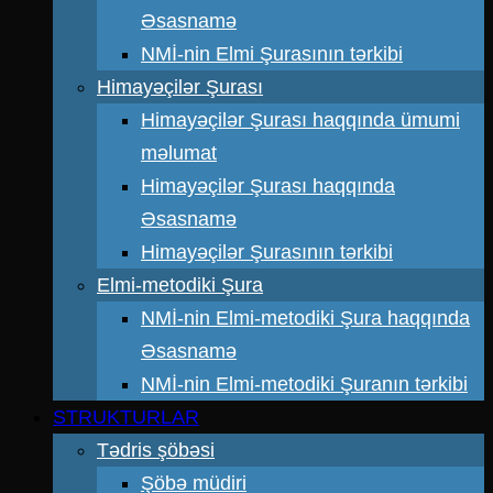
Əsasnamə
NMİ-nin Elmi Şurasının tərkibi
Himayəçilər Şurası
Himayəçilər Şurası haqqında ümumi
məlumat
Himayəçilər Şurası haqqında
Əsasnamə
Himayəçilər Şurasının tərkibi
Elmi-metodiki Şura
NMİ-nin Elmi-metodiki Şura haqqında
Əsasnamə
NMİ-nin Elmi-metodiki Şuranın tərkibi
STRUKTURLAR
Tədris şöbəsi
Şöbə müdiri