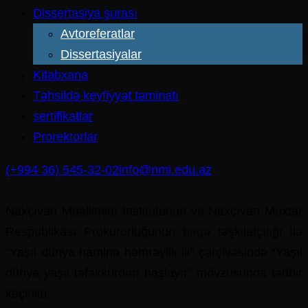
Dissertasiya şurası
Avtoreferatlar
Dissertasiyalar
Kitabxana
Təhsildə keyfiyyət təminatı
sertifikatlar
Prorektorlar
(+994 36) 545-32-02
info@nmi.edu.az
Naxçıvan Müəllimlər İnstitutunun və Naxçıvan Muxtar
Respublikası Prokurorluğunun birgə təşkilatçılığı ilə
“Yaşıl dünya naminə həmrəylik ili” çərçivəsində “Yaşıl
dünya yaşıl təfəkkürdən başlayır” mövzusunda tədbir
keçirilib.