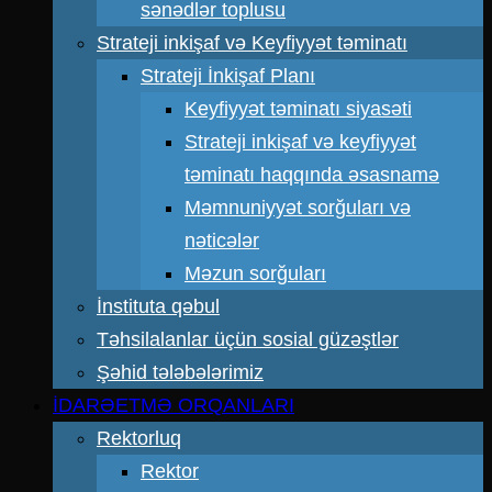
sənədlər toplusu
Strateji inkişaf və Keyfiyyət təminatı
Strateji İnkişaf Planı
Keyfiyyət təminatı siyasəti
Strateji inkişaf və keyfiyyət
təminatı haqqında əsasnamə
Məmnuniyyət sorğuları və
nəticələr
Məzun sorğuları
İnstituta qəbul
Təhsilalanlar üçün sosial güzəştlər
Şəhid tələbələrimiz
İDARƏETMƏ ORQANLARI
Rektorluq
Rektor