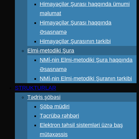
Himayəçilər Şurası haqqında ümumi
məlumat
Himayəçilər Şurası haqqında
Əsasnamə
Himayəçilər Şurasının tərkibi
Elmi-metodiki Şura
NMİ-nin Elmi-metodiki Şura haqqında
Əsasnamə
NMİ-nin Elmi-metodiki Şuranın tərkibi
STRUKTURLAR
Tədris şöbəsi
Şöbə müdiri
Təcrübə rəhbəri
Elektron təhsil sistemləri üzrə baş
mütəxəssis