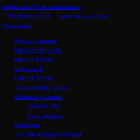
İçeriğe atla (Enter tuşuna basın)
info@nmi.edu.az
(+994 36) 545-32-02
Əsas menu
Rektora müraciət
Elmi əsərlər jurnalı
Elmi konfranslar
İdeya bankı
Metodik dəstək
Tədris-Metodik şurası
Dissertasiya şurası
Avtoreferatlar
Dissertasiyalar
Kitabxana
Təhsildə keyfiyyət təminatı