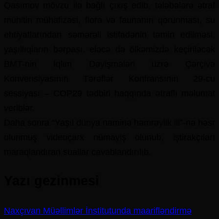
Qasımov mövzu ilə bağlı çıxış edib, tələbələrə ətraf
mühitin mühafizəsi, flora və faunanın qorunması, su
ehtiyatlarından səmərəli istifadənin təmin edilməsi,
yaşıllıqların bərpası, eləcə də ölkəmizdə keçiriləcək
BMT-nin İqlim Dəyişmələri üzrə Çərçivə
Konvensiyasının Tərəflər Konfransının 29-cu
sessiyası – COP29 tədbiri haqqında ətraflı məlumat
veriblər.
Daha sonra “Yaşıl dünya naminə həmrəylik ili”-nə həsr
olunmuş videoçarx nümayiş olunub, iştirakçıları
maraqlandıran suallar cavablandırılıb.
Yazı gezinmesi
Naxçıvan Müəllimlər İnstitutunda maarifləndirmə