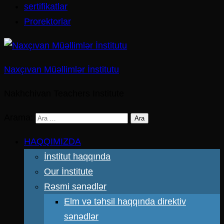
sertifikatlar
Prorektorlar
Naxçıvan Müəllimlər İnstitutu
Nakhchivan Teachers Institute
Arama:
HAQQIMIZDA
İnstitut haqqında
Our İnstitute
Rəsmi sənədlər
Elm və təhsil haqqında direktiv
sənədlər