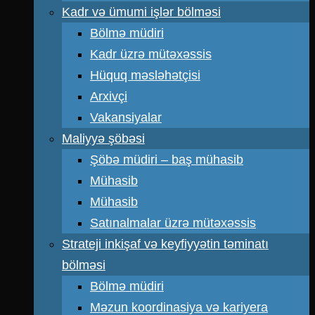
Kadr və ümumi işlər bölməsi
Bölmə müdiri
Kadr üzrə mütəxəssis
Hüquq məsləhətçisi
Arxivçi
Vakansiyalar
Maliyyə şöbəsi
Şöbə müdiri – baş mühasib
Mühasib
Mühasib
Satınalmalar üzrə mütəxəssis
Strateji inkişaf və keyfiyyətin təminatı
bölməsi
Bölmə müdiri
Məzun koordinasiya və kariyera