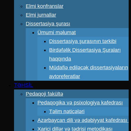
Elmi konfranslar
Elmi jurnallar
Dissertasiya şurası
Ümumi məlumat
Dissertasiya şurasının tərkibi
Birdəfəlik Dissertasiya Şuraları
haqqında
Müdafiə ediləcək dissertasiyaların
avtoreferatlar
TƏHSİL
Pedaqoji fakültə
Pedaqogika və psixologiya kafedrası
Təlim nəticələri
Azərbaycan dili və ədəbiyyat kafedrası
Xarici dillər və tədrisi metodikası