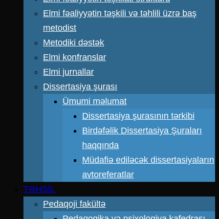
Elmi fəaliyyətin təşkili və təhlili üzrə baş
metodist
Metodiki dəstək
Elmi konfranslar
Elmi jurnallar
Dissertasiya şurası
Ümumi məlumat
Dissertasiya şurasının tərkibi
Birdəfəlik Dissertasiya Şuraları
haqqında
Müdafiə ediləcək dissertasiyaların
avtoreferatlar
TƏHSİL
Pedaqoji fakültə
Pedaqogika və psixologiya kafedrası