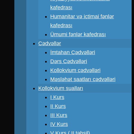
kafedrası
Humanitar və ictimai fənlər
kafedrası
Ümumi fənlər kafedrası
Cədvəllər
İmtahan Cədvəlləri
Dərs Cədvəlləri
Kollokvium cədvəlləri
Məsləhət saatları cədvəlləri
Kollokvium sualları
I Kurs
II Kurs
III Kurs
IV Kurs
V Kurs ( II təhsil)