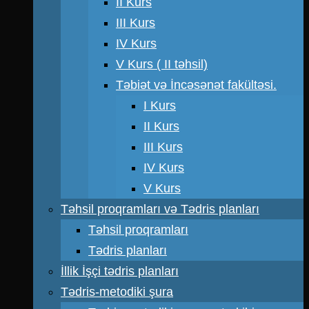
II Kurs
III Kurs
IV Kurs
V Kurs ( II təhsil)
Təbiət və İncəsənət fakültəsi.
I Kurs
II Kurs
III Kurs
IV Kurs
V Kurs
Təhsil proqramları və Tədris planları
Təhsil proqramları
Tədris planları
İllik İşçi tədris planları
Tədris-metodiki şura