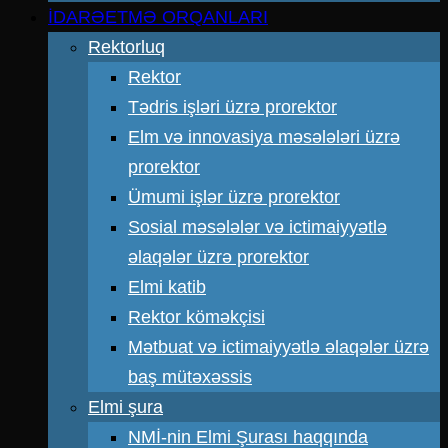
İDARƏETMƏ ORQANLARI
Rektorluq
Rektor
Tədris işləri üzrə prorektor
Elm və innovasiya məsələləri üzrə
prorektor
Ümumi işlər üzrə prorektor
Sosial məsələlər və ictimaiyyətlə
əlaqələr üzrə prorektor
Elmi katib
Rektor köməkçisi
Mətbuat və ictimaiyyətlə əlaqələr üzrə
baş mütəxəssis
Elmi şura
NMİ-nin Elmi Şurası haqqında