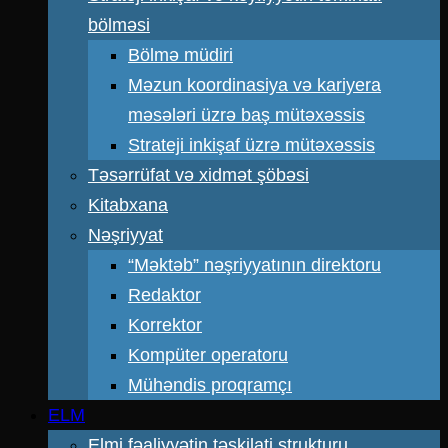
bölməsi
Bölmə müdiri
Məzun koordinasiya və kariyera
məsələri üzrə baş mütəxəssis
Strateji inkişaf üzrə mütəxəssis
Təsərrüfat və xidmət şöbəsi
Kitabxana
Nəşriyyat
“Məktəb” nəşriyyatının direktoru
Redaktor
Korrektor
Kompüter operatoru
Mühəndis proqramçı
ELM
Elmi fəaliyyətin təşkilati strukturu