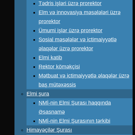
Tədris işləri üzrə prorektor
Elm və innovasiya məsələləri üzrə
prorektor
Ümumi işlər üzrə prorektor
Sosial məsələlər və ictimaiyyətlə
əlaqələr üzrə prorektor
Elmi katib
Rektor köməkçisi
Mətbuat və ictimaiyyətlə əlaqələr üzrə
baş mütəxəssis
Elmi şura
NMİ-nin Elmi Şurası haqqında
Əsasnamə
NMİ-nin Elmi Şurasının tərkibi
Himayəçilər Şurası