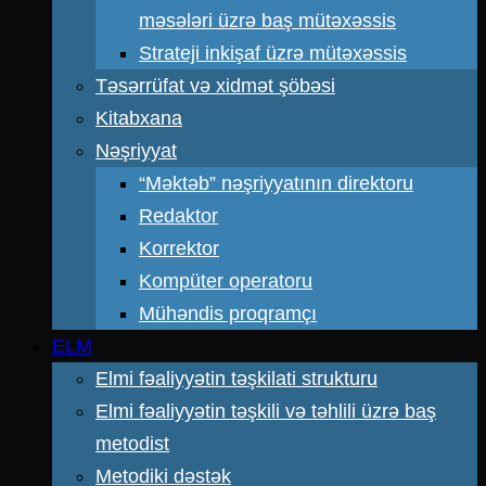
məsələri üzrə baş mütəxəssis
Strateji inkişaf üzrə mütəxəssis
Təsərrüfat və xidmət şöbəsi
Kitabxana
Nəşriyyat
“Məktəb” nəşriyyatının direktoru
Redaktor
Korrektor
Kompüter operatoru
Mühəndis proqramçı
ELM
Elmi fəaliyyətin təşkilati strukturu
Elmi fəaliyyətin təşkili və təhlili üzrə baş
metodist
Metodiki dəstək