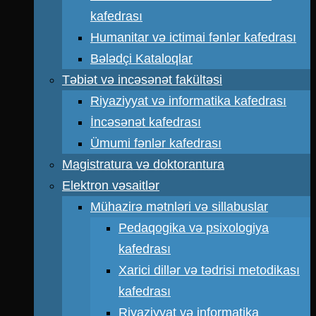
kafedrası
Humanitar və ictimai fənlər kafedrası
Bələdçi Kataloqlar
Təbiət və incəsənət fakültəsi
Riyaziyyat və informatika kafedrası
İncəsənət kafedrası
Ümumi fənlər kafedrası
Magistratura və doktorantura
Elektron vəsaitlər
Mühazirə mətnləri və sillabuslar
Pedaqogika və psixologiya
kafedrası
Xarici dillər və tədrisi metodikası
kafedrası
Riyaziyyat və informatika