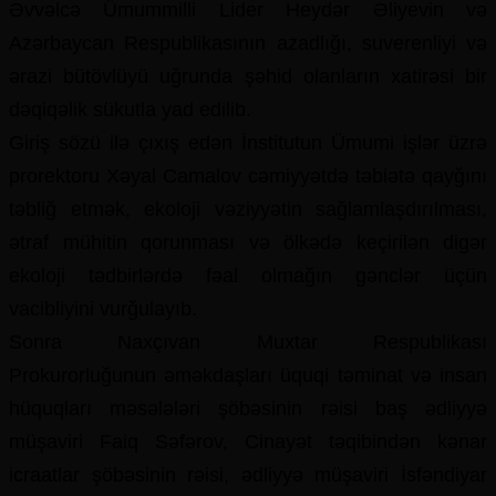
Əvvəlcə Ümummilli Lider Heydər Əliyevin və
Azərbaycan Respublikasının azadlığı, suverenliyi və
ərazi bütövlüyü uğrunda şəhid olanların xatirəsi bir
dəqiqəlik sükutla yad edilib.
Giriş sözü ilə çıxış edən İnstitutun Ümumi işlər üzrə
prorektoru Xəyal Camalov cəmiyyətdə təbiətə qayğını
təbliğ etmək, ekoloji vəziyyətin sağlamlaşdırılması,
ətraf mühitin qorunması və ölkədə keçirilən digər
ekoloji tədbirlərdə fəal olmağın gənclər üçün
vacibliyini vurğulayıb.
Sonra Naxçıvan Muxtar Respublikası
Prokurorluğunun əməkdaşları üquqi təminat və insan
hüquqları məsələləri şöbəsinin rəisi baş ədliyyə
müşaviri Faiq Səfərov, Cinayət təqibindən kənar
icraatlar şöbəsinin rəisi, ədliyyə müşaviri İsfəndiyar