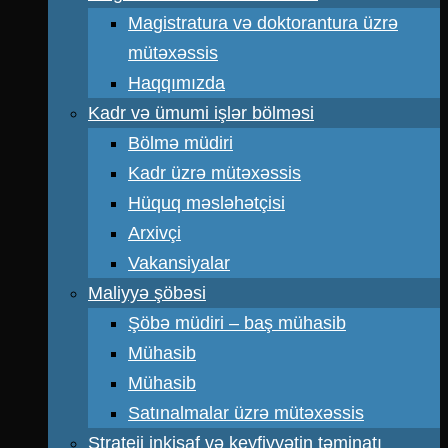
Magistratura və doktorantura üzrə
mütəxəssis
Haqqımızda
Kadr və ümumi işlər bölməsi
Bölmə müdiri
Kadr üzrə mütəxəssis
Hüquq məsləhətçisi
Arxivçi
Vakansiyalar
Maliyyə şöbəsi
Şöbə müdiri – baş mühasib
Mühasib
Mühasib
Satınalmalar üzrə mütəxəssis
Strateji inkişaf və keyfiyyətin təminatı