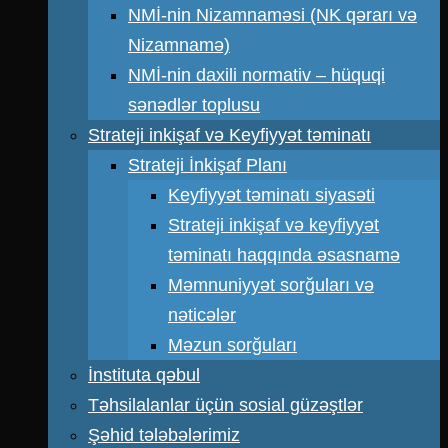
NMİ-nin Nizamnaməsi (NK qərarı və
Nizamnamə)
NMİ-nin daxili normativ – hüquqi
sənədlər toplusu
Strateji inkişaf və Keyfiyyət təminatı
Strateji İnkişaf Planı
Keyfiyyət təminatı siyasəti
Strateji inkişaf və keyfiyyət
təminatı haqqında əsasnamə
Məmnuniyyət sorğuları və
nəticələr
Məzun sorğuları
İnstituta qəbul
Təhsilalanlar üçün sosial güzəştlər
Şəhid tələbələrimiz