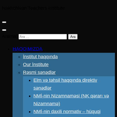
Nakhchivan Teachers Institute
Arama:
HAQQIMIZDA
İnstitut haqqında
Our İnstitute
Rəsmi sənədlər
Elm və təhsil haqqında direktiv
sənədlər
NMİ-nin Nizamnaməsi (NK qərarı və
Nizamnamə)
NMİ-nin daxili normativ – hüquqi