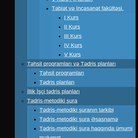
Təbiət və İncəsənət fakültəsi.
I Kurs
II Kurs
III Kurs
IV Kurs
V Kurs
Təhsil proqramları və Tədris planları
Təhsil proqramları
Tədris planları
İllik İşçi tədris planları
Tədris-metodiki şura
Tədris-metodiki şuranın tərkibi
Tədris-metodiki şura Əsasnamə
Tədris-metodiki şura haqqında ümumi
məlumat