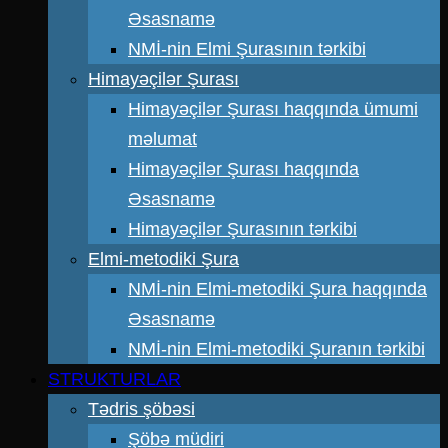
Əsasnamə
NMİ-nin Elmi Şurasının tərkibi
Himayəçilər Şurası
Himayəçilər Şurası haqqında ümumi
məlumat
Himayəçilər Şurası haqqında
Əsasnamə
Himayəçilər Şurasının tərkibi
Elmi-metodiki Şura
NMİ-nin Elmi-metodiki Şura haqqında
Əsasnamə
NMİ-nin Elmi-metodiki Şuranın tərkibi
STRUKTURLAR
Tədris şöbəsi
Şöbə müdiri