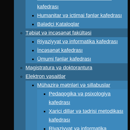
kafedrası
Humanitar və ictimai fənlər kafedrası
Bələdçi Kataloqlar
Təbiət və incəsənət fakültəsi
Riyaziyyat və informatika kafedrası
İncəsənət kafedrası
Ümumi fənlər kafedrası
Magistratura və doktorantura
Elektron vəsaitlər
Mühazirə mətnləri və sillabuslar
Pedaqogika və psixologiya
kafedrası
Xarici dillər və tədrisi metodikası
kafedrası
Riyaziyyat və informatika