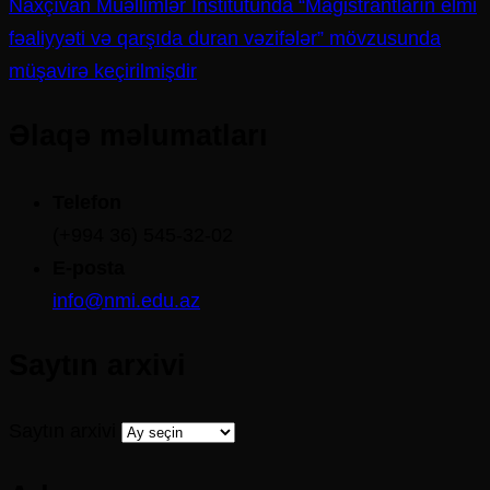
Naxçıvan Müəllimlər İnstitutunda “Magistrantların elmi
fəaliyyəti və qarşıda duran vəzifələr” mövzusunda
müşavirə keçirilmişdir
Əlaqə məlumatları
Telefon
(+994 36) 545-32-02
E-posta
info@nmi.edu.az
Saytın arxivi
Saytın arxivi