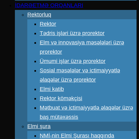
İDARƏETMƏ ORQANLARI
Rektorluq
Rektor
Tədris işləri üzrə prorektor
Elm və innovasiya məsələləri üzrə
prorektor
Ümumi işlər üzrə prorektor
Sosial məsələlər və ictimaiyyətlə
əlaqələr üzrə prorektor
Elmi katib
Rektor köməkçisi
Mətbuat və ictimaiyyətlə əlaqələr üzrə
baş mütəxəssis
Elmi şura
NMİ-nin Elmi Şurası haqqında