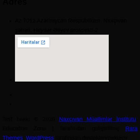
Adres
Az 7012 Azərbaycan Respublikası, Naxçıvan
şəhəri, Heydər Əliyev prospekti-2
Telif hakkı © 2026
Naxçıvan Müəllimlər İnstitutu
.
Education Zone | Tarafından geliştirilmiş
Rara
Themes
.
WordPress
tarafından desteklenmektedir.