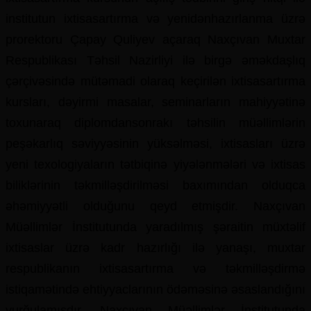
institutun ixtisasartırma və yenidənhazırlanma üzrə
prorektoru Çapay Quliyev açaraq Naxçıvan Muxtar
Respublikası Təhsil Nazirliyi ilə birgə əməkdaşlıq
çərçivəsində mütəmadi olaraq keçirilən ixtisasartırma
kursları, dəyirmi masalar, seminarların mahiyyətinə
toxunaraq diplomdansonrakı təhsilin müəllimlərin
peşəkarlıq səviyyəsinin yüksəlməsi, ixtisasları üzrə
yeni texologiyaların tətbiqinə yiyələnmələri və ixtisas
biliklərinin təkmilləşdirilməsi baxımından olduqca
əhəmiyyətli olduğunu qeyd etmişdir. Naxçıvan
Müəllimlər İnstitutunda yaradılmış şəraitin müxtəlif
ixtisaslar üzrə kadr hazırlığı ilə yanaşı, muxtar
respublikanın ixtisasartırma və təkmilləşdirmə
istiqamətində ehtiyyaclarının ödəməsinə əsaslandığını
vurğulamışdır. Naxçıvan Müəllimlər İnstitutunda