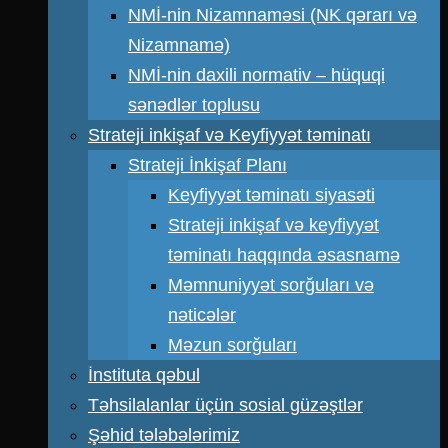
NMİ-nin Nizamnaməsi (NK qərarı və
Nizamnamə)
NMİ-nin daxili normativ – hüquqi
sənədlər toplusu
Strateji inkişaf və Keyfiyyət təminatı
Strateji İnkişaf Planı
Keyfiyyət təminatı siyasəti
Strateji inkişaf və keyfiyyət
təminatı haqqında əsasnamə
Məmnuniyyət sorğuları və
nəticələr
Məzun sorğuları
İnstituta qəbul
Təhsilalanlar üçün sosial güzəştlər
Şəhid tələbələrimiz