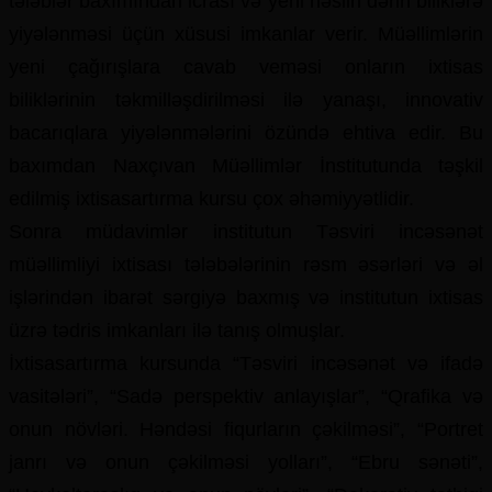
tələblər baxımından icrası və yeni nəslin dərin biliklərə
yiyələnməsi üçün xüsusi imkanlar verir. Müəllimlərin
yeni çağırışlara cavab veməsi onların ixtisas
biliklərinin təkmilləşdirilməsi ilə yanaşı, innovativ
bacarıqlara yiyələnmələrini özündə ehtiva edir. Bu
baxımdan Naxçıvan Müəllimlər İnstitutunda təşkil
edilmiş ixtisasartırma kursu çox əhəmiyyətlidir.
Sonra müdavimlər institutun Təsviri incəsənət
müəllimliyi ixtisası tələbələrinin rəsm əsərləri və əl
işlərindən ibarət sərgiyə baxmış və institutun ixtisas
üzrə tədris imkanları ilə tanış olmuşlar.
İxtisasartırma kursunda “Təsviri incəsənət və ifadə
vasitələri”, “Sadə perspektiv anlayışlar”, “Qrafika və
onun növləri. Həndəsi fiqurların çəkilməsi”, “Portret
janrı və onun çəkilməsi yolları”, “Ebru sənəti”,