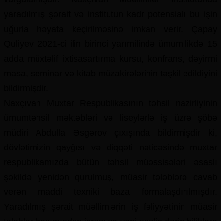
yaradılmış şərait və institutun kadr potensialı bu işin
uğurla həyata keçirilməsinə imkan verir. Çapay
Quliyev 2021-ci ilin birinci yarımilində ümumilikdə 15
adda müxtəlif ixtisasartırma kursu, konfrans, dəyirmi
masa, seminar və kitab müzakirələrinin təşkil edildiyini
bildirmişdir.
Naxçıvan Muxtar Respublikasının təhsil nazirliyinin
ümumtəhsil məktəbləri və liseylərlə iş üzrə şöbə
müdiri Abdulla Əsgərov çıxışında bildirmişdir ki,
dövlətimizin qayğısı və diqqəti nəticəsində muxtar
respublikamızda bütün təhsil müəssisələri əsaslı
şəkildə yenidən qurulmuş, müasir tələblərə cavab
verən maddi texniki baza formalaşdırılmışdır.
Yaradılmış şərait müəllimlərin iş fəliyyətinin müasir