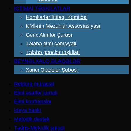
İCTİMAİ TƏŞKİLATLAR
Həmkarlar İttifaqı Komitəsi
NMİ-nin Məzunlar Assosiasiyası
Gənc Alimlər Şurası
Tələbə elmi cəmiyyəti
Tələbə gənclər təşkilati
BEYNƏLXALQ ƏLAQƏLƏR
Xarici Əlaqələr Şöbəsi
Rektora müraciət
Elmi əsərlər jurnalı
Elmi konfranslar
İdeya bankı
Metodik dəstək
Tədris-Metodik şurası