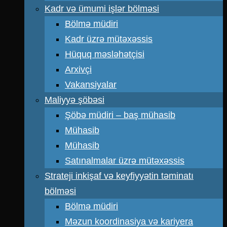
Kadr və ümumi işlər bölməsi
Bölmə müdiri
Kadr üzrə mütəxəssis
Hüquq məsləhətçisi
Arxivçi
Vakansiyalar
Maliyyə şöbəsi
Şöbə müdiri – baş mühasib
Mühasib
Mühasib
Satınalmalar üzrə mütəxəssis
Strateji inkişaf və keyfiyyətin təminatı
bölməsi
Bölmə müdiri
Məzun koordinasiya və kariyera