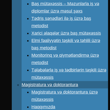
Baş mütəxəssis – Məzunlarla iş və
diplomlar üzrə məsul şəxs
Tədris sənədləri ilə iş üzrə baş
metodist
Xarici əlaqələr üzrə baş mütəxəssis
Elmi fəaliyyətin təşkili və təhlili üzrə
baş metodist
Monitorinq və qiymətləndirmə üzrə
metodist
Tələbələrlə iş və tədbirlərin təşkili üzrə
mütəxəssis
Magistratura və doktorantura
Magistratura və doktorantura üzrə
mütəxəssis
Haqqımızda