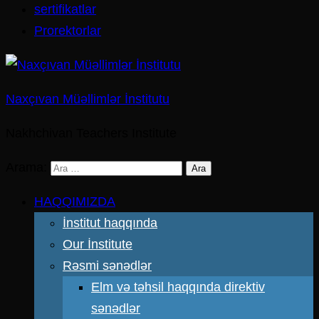
sertifikatlar
Prorektorlar
Naxçıvan Müəllimlər İnstitutu
Nakhchivan Teachers Institute
Arama:
HAQQIMIZDA
İnstitut haqqında
Our İnstitute
Rəsmi sənədlər
Elm və təhsil haqqında direktiv
sənədlər