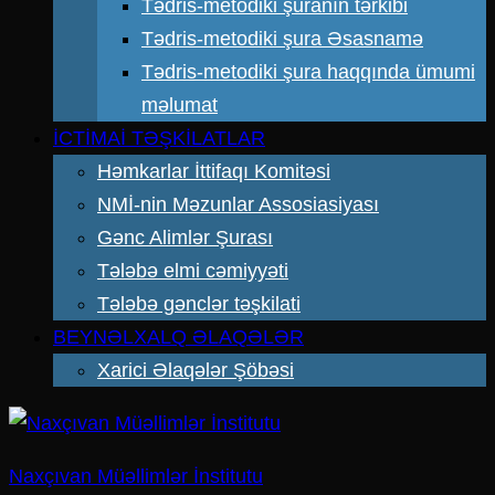
Tədris-metodiki şuranın tərkibi
Tədris-metodiki şura Əsasnamə
Tədris-metodiki şura haqqında ümumi
məlumat
İCTİMAİ TƏŞKİLATLAR
Həmkarlar İttifaqı Komitəsi
NMİ-nin Məzunlar Assosiasiyası
Gənc Alimlər Şurası
Tələbə elmi cəmiyyəti
Tələbə gənclər təşkilati
BEYNƏLXALQ ƏLAQƏLƏR
Xarici Əlaqələr Şöbəsi
Naxçıvan Müəllimlər İnstitutu