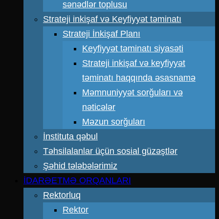
sənədlər toplusu
Strateji inkişaf və Keyfiyyət təminatı
Strateji İnkişaf Planı
Keyfiyyət təminatı siyasəti
Strateji inkişaf və keyfiyyət
təminatı haqqında əsasnamə
Məmnuniyyət sorğuları və
nəticələr
Məzun sorğuları
İnstituta qəbul
Təhsilalanlar üçün sosial güzəştlər
Şəhid tələbələrimiz
İDARƏETMƏ ORQANLARI
Rektorluq
Rektor