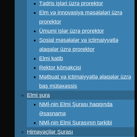
Tədris işləri üzrə prorektor
Elm və innovasiya məsələləri üzrə
prorektor
Ümumi işlər üzrə prorektor
Sosial məsələlər və ictimaiyyətlə
əlaqələr üzrə prorektor
Elmi katib
Rektor köməkçisi
Mətbuat və ictimaiyyətlə əlaqələr üzrə
baş mütəxəssis
Elmi şura
NMİ-nin Elmi Şurası haqqında
Əsasnamə
NMİ-nin Elmi Şurasının tərkibi
Himayəçilər Şurası