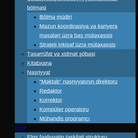
bölməsi
Bölmə müdiri
Məzun koordinasiya və kariyera
məsələri üzrə baş mütəxəssis
Strateji inkişaf üzrə mütəxəssis
Təsərrüfat və xidmət şöbəsi
Kitabxana
Nəşriyyat
“Məktəb” nəşriyyatının direktoru
Redaktor
Korrektor
Kompüter operatoru
Mühəndis proqramçı
ELM
Elmi fəaliyyətin təşkilati strukturu