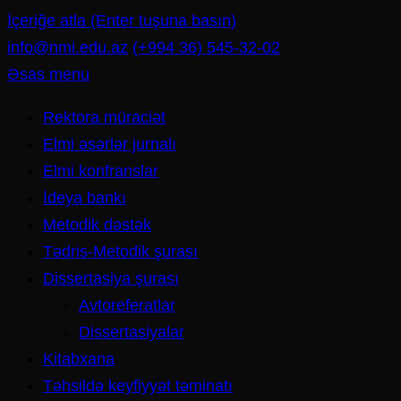
İçeriğe atla (Enter tuşuna basın)
info@nmi.edu.az
(+994 36) 545-32-02
Əsas menu
Rektora müraciət
Elmi əsərlər jurnalı
Elmi konfranslar
İdeya bankı
Metodik dəstək
Tədris-Metodik şurası
Dissertasiya şurası
Avtoreferatlar
Dissertasiyalar
Kitabxana
Təhsildə keyfiyyət təminatı