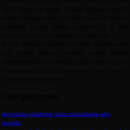
“Heykəltaraşlıq və onun növləri”, “Dekorativ tətbiqi
sənət. Xalçaçılıq sənəti”, “Təsviri incəsənət dərsinə
verilən psixoloji tələblər”, “Təsviri incəsənət fənninin
tədrisində İKT-dən istifadə imkanları” və s kimi
mövzularda təlimlərin keçirilməsi planlaşdırılıb.
İlk dərs İncəsənət kafedrasının müdiri, sənədşünaslıq
üzrə fəlsəfə doktoru, Əməkdar rəssam Həbibə
Allahverdiyevanın və kafedranın baş müəllimi Ləman
Məmmədovanın “Təsviri incəsənət və ifadə vasitələri”
mövzuda təqdimatında oldu.
Yazı gezinmesi
Beynəlxlaq Müəllimlər Günü münasibətilə təlim
keçirilib.