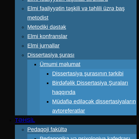
Elmi fəaliyyətin təşkili və təhlili üzrə baş
metodist
Metodiki dəstək
Elmi konfranslar
Elmi jurnallar
Dissertasiya şurası
Ümumi məlumat
Dissertasiya şurasının tərkibi
Birdəfəlik Dissertasiya Şuraları
haqqında
Müdafiə ediləcək dissertasiyaların
avtoreferatlar
TƏHSİL
Pedaqoji fakültə
Pedaqogika və psixologiya kafedrası