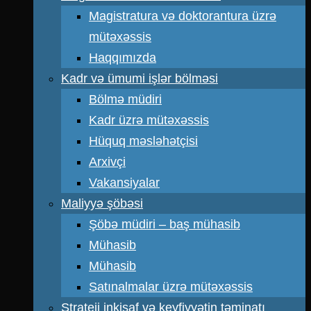
Magistratura və doktorantura üzrə
mütəxəssis
Haqqımızda
Kadr və ümumi işlər bölməsi
Bölmə müdiri
Kadr üzrə mütəxəssis
Hüquq məsləhətçisi
Arxivçi
Vakansiyalar
Maliyyə şöbəsi
Şöbə müdiri – baş mühasib
Mühasib
Mühasib
Satınalmalar üzrə mütəxəssis
Strateji inkişaf və keyfiyyətin təminatı