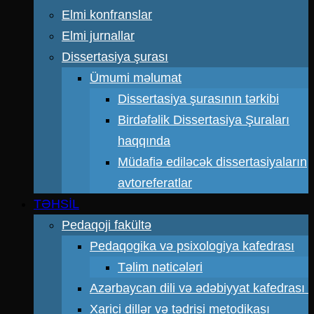
Elmi konfranslar
Elmi jurnallar
Dissertasiya şurası
Ümumi məlumat
Dissertasiya şurasının tərkibi
Birdəfəlik Dissertasiya Şuraları
haqqında
Müdafiə ediləcək dissertasiyaların
avtoreferatlar
TƏHSİL
Pedaqoji fakültə
Pedaqogika və psixologiya kafedrası
Təlim nəticələri
Azərbaycan dili və ədəbiyyat kafedrası
Xarici dillər və tədrisi metodikası