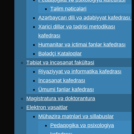
Təlim nəticələri
Azərbaycan dili və ədəbiyyat kafedrası
Xarici dillər və tədrisi metodikası
kafedrası
Humanitar və ictimai fənlər kafedrası
Bələdçi Kataloqlar
Təbiət və incəsənət fakültəsi
Riyaziyyat və informatika kafedrası
İncəsənət kafedrası
Ümumi fənlər kafedrası
Magistratura və doktorantura
Elektron vəsaitlər
Mühazirə mətnləri və sillabuslar
Pedaqogika və psixologiya