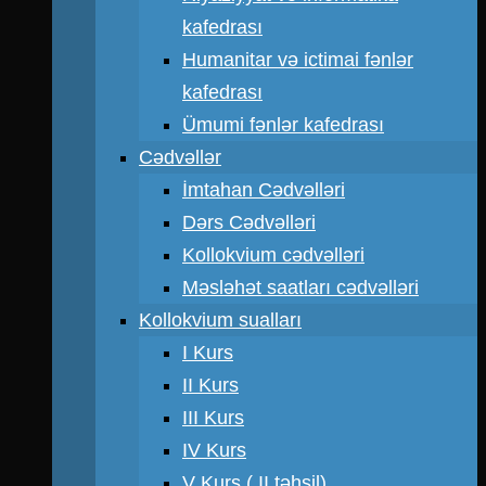
kafedrası
Humanitar və ictimai fənlər
kafedrası
Ümumi fənlər kafedrası
Cədvəllər
İmtahan Cədvəlləri
Dərs Cədvəlləri
Kollokvium cədvəlləri
Məsləhət saatları cədvəlləri
Kollokvium sualları
I Kurs
II Kurs
III Kurs
IV Kurs
V Kurs ( II təhsil)