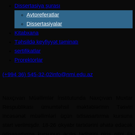
Dissertasiya şurası
Avtoreferatlar
Dissertasiyalar
Kitabxana
Təhsildə keyfiyyət təminatı
sertifikatlar
Prorektorlar
(+994 36) 545-32-02
info@nmi.edu.az
Naxçıvan Müəllimlər İnstitutunda Naxçıvan Muxtar
Respublikası ümumtəhsil məktəblərinin Təsviri
incəsənət müəllimləri üçün ixtisasartırma kursuna
start verilmişdir. 18-26 okyabr tarixlərini əhatə edəcək
ixtisasartırma kursunun açılış tədbirini giriş nitqi ilə