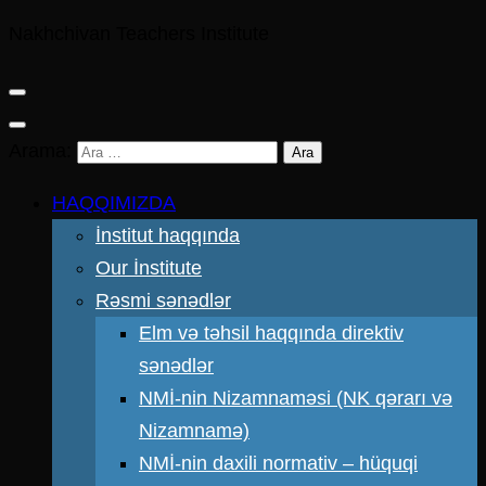
Nakhchivan Teachers Institute
Arama:
HAQQIMIZDA
İnstitut haqqında
Our İnstitute
Rəsmi sənədlər
Elm və təhsil haqqında direktiv
sənədlər
NMİ-nin Nizamnaməsi (NK qərarı və
Nizamnamə)
NMİ-nin daxili normativ – hüquqi