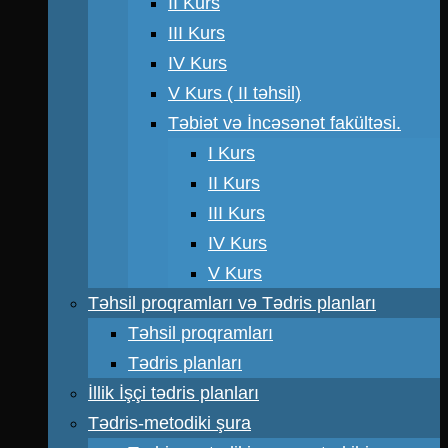
II Kurs
III Kurs
IV Kurs
V Kurs ( II təhsil)
Təbiət və İncəsənət fakültəsi.
I Kurs
II Kurs
III Kurs
IV Kurs
V Kurs
Təhsil proqramları və Tədris planları
Təhsil proqramları
Tədris planları
İllik İşçi tədris planları
Tədris-metodiki şura