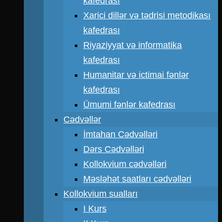
kafedrası
Xarici dillər və tədrisi metodikası
kafedrası
Riyaziyyat və informatika
kafedrası
Humanitar və ictimai fənlər
kafedrası
Ümumi fənlər kafedrası
Cədvəllər
İmtahan Cədvəlləri
Dərs Cədvəlləri
Kollokvium cədvəlləri
Məsləhət saatları cədvəlləri
Kollokvium sualları
I Kurs