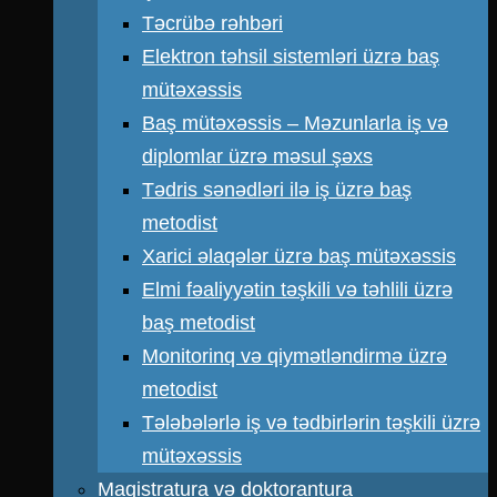
Təcrübə rəhbəri
Elektron təhsil sistemləri üzrə baş
mütəxəssis
Baş mütəxəssis – Məzunlarla iş və
diplomlar üzrə məsul şəxs
Tədris sənədləri ilə iş üzrə baş
metodist
Xarici əlaqələr üzrə baş mütəxəssis
Elmi fəaliyyətin təşkili və təhlili üzrə
baş metodist
Monitorinq və qiymətləndirmə üzrə
metodist
Tələbələrlə iş və tədbirlərin təşkili üzrə
mütəxəssis
Magistratura və doktorantura