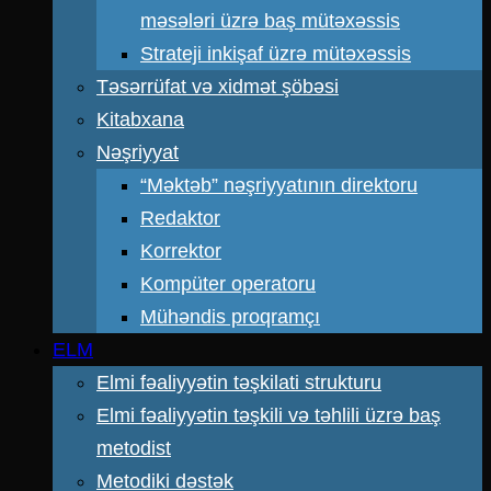
məsələri üzrə baş mütəxəssis
Strateji inkişaf üzrə mütəxəssis
Təsərrüfat və xidmət şöbəsi
Kitabxana
Nəşriyyat
“Məktəb” nəşriyyatının direktoru
Redaktor
Korrektor
Kompüter operatoru
Mühəndis proqramçı
ELM
Elmi fəaliyyətin təşkilati strukturu
Elmi fəaliyyətin təşkili və təhlili üzrə baş
metodist
Metodiki dəstək