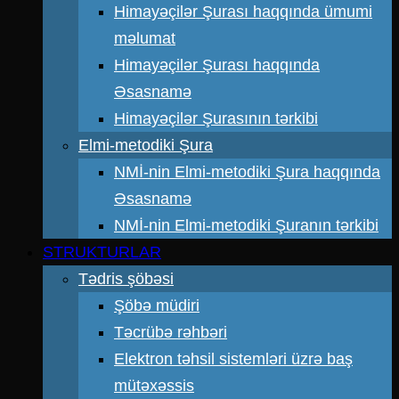
Himayəçilər Şurası haqqında ümumi
məlumat
Himayəçilər Şurası haqqında
Əsasnamə
Himayəçilər Şurasının tərkibi
Elmi-metodiki Şura
NMİ-nin Elmi-metodiki Şura haqqında
Əsasnamə
NMİ-nin Elmi-metodiki Şuranın tərkibi
STRUKTURLAR
Tədris şöbəsi
Şöbə müdiri
Təcrübə rəhbəri
Elektron təhsil sistemləri üzrə baş
mütəxəssis