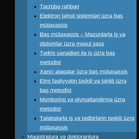
Təcrübə rəhbəri
Elektron təhsil sistemləri üzrə baş
mütəxəssis
Baş mütəxəssis – Məzunlarla iş və
diplomlar üzrə məsul şəxs
Tədris sənədləri ilə iş üzrə baş
metodist
Xarici əlaqələr üzrə baş mütəxəssis
Elmi fəaliyyətin təşkili və təhlili üzrə
baş metodist
Monitorinq və qiymətləndirmə üzrə
metodist
Tələbələrlə iş və tədbirlərin təşkili üzrə
mütəxəssis
Magistratura və doktorantura