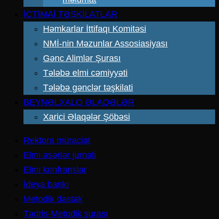
İCTİMAİ TƏŞKİLATLAR
Həmkarlar İttifaqı Komitəsi
NMİ-nin Məzunlar Assosiasiyası
Gənc Alimlər Şurası
Tələbə elmi cəmiyyəti
Tələbə gənclər təşkilati
BEYNƏLXALQ ƏLAQƏLƏR
Xarici Əlaqələr Şöbəsi
Rektora müraciət
Elmi əsərlər jurnalı
Elmi konfranslar
İdeya bankı
Metodik dəstək
Tədris-Metodik şurası