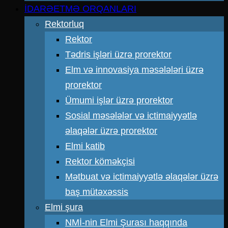
İDARƏETMƏ ORQANLARI
Rektorluq
Rektor
Tədris işləri üzrə prorektor
Elm və innovasiya məsələləri üzrə
prorektor
Ümumi işlər üzrə prorektor
Sosial məsələlər və ictimaiyyətlə
əlaqələr üzrə prorektor
Elmi katib
Rektor köməkçisi
Mətbuat və ictimaiyyətlə əlaqələr üzrə
baş mütəxəssis
Elmi şura
NMİ-nin Elmi Şurası haqqında