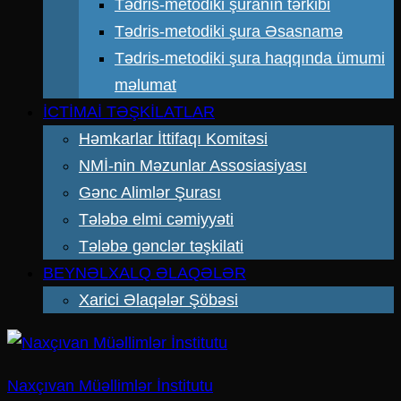
Tədris-metodiki şuranın tərkibi
Tədris-metodiki şura Əsasnamə
Tədris-metodiki şura haqqında ümumi
məlumat
İCTİMAİ TƏŞKİLATLAR
Həmkarlar İttifaqı Komitəsi
NMİ-nin Məzunlar Assosiasiyası
Gənc Alimlər Şurası
Tələbə elmi cəmiyyəti
Tələbə gənclər təşkilati
BEYNƏLXALQ ƏLAQƏLƏR
Xarici Əlaqələr Şöbəsi
Naxçıvan Müəllimlər İnstitutu