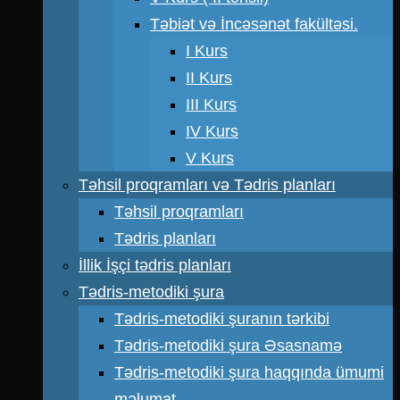
Təbiət və İncəsənət fakültəsi.
I Kurs
II Kurs
III Kurs
IV Kurs
V Kurs
Təhsil proqramları və Tədris planları
Təhsil proqramları
Tədris planları
İllik İşçi tədris planları
Tədris-metodiki şura
Tədris-metodiki şuranın tərkibi
Tədris-metodiki şura Əsasnamə
Tədris-metodiki şura haqqında ümumi
məlumat