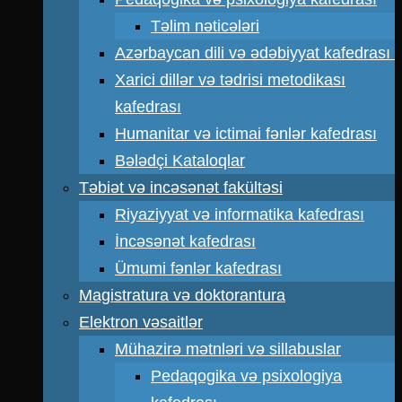
Təlim nəticələri
Azərbaycan dili və ədəbiyyat kafedrası
Xarici dillər və tədrisi metodikası
kafedrası
Humanitar və ictimai fənlər kafedrası
Bələdçi Kataloqlar
Təbiət və incəsənət fakültəsi
Riyaziyyat və informatika kafedrası
İncəsənət kafedrası
Ümumi fənlər kafedrası
Magistratura və doktorantura
Elektron vəsaitlər
Mühazirə mətnləri və sillabuslar
Pedaqogika və psixologiya