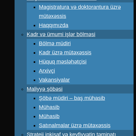
Magistratura və doktorantura üzrə
mütəxəssis
Haqqımızda
Kadr və ümumi işlər bölməsi
Bölmə müdiri
Kadr üzrə mütəxəssis
Hüquq məsləhətçisi
Arxivçi
Vakansiyalar
Maliyyə şöbəsi
Şöbə müdiri – baş mühasib
Mühasib
Mühasib
Satınalmalar üzrə mütəxəssis
Strateji inkişaf və keyfiyyətin təminatı