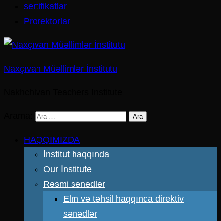
sertifikatlar
Prorektorlar
Naxçıvan Müəllimlər İnstitutu
Nakhchivan Teachers Institute
Arama:
HAQQIMIZDA
İnstitut haqqında
Our İnstitute
Rəsmi sənədlər
Elm və təhsil haqqında direktiv
sənədlər