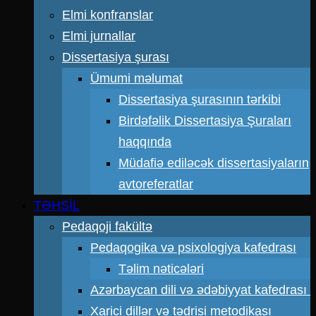
Elmi konfranslar
Elmi jurnallar
Dissertasiya şurası
Ümumi məlumat
Dissertasiya şurasının tərkibi
Birdəfəlik Dissertasiya Şuraları
haqqında
Müdafiə ediləcək dissertasiyaların
avtoreferatlar
TƏHSİL
Pedaqoji fakültə
Pedaqogika və psixologiya kafedrası
Təlim nəticələri
Azərbaycan dili və ədəbiyyat kafedrası
Xarici dillər və tədrisi metodikası