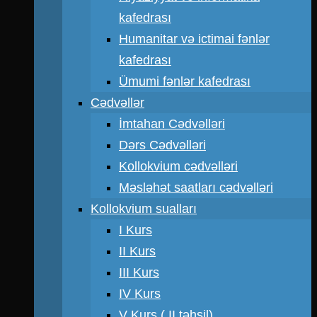
kafedrası
Humanitar və ictimai fənlər
kafedrası
Ümumi fənlər kafedrası
Cədvəllər
İmtahan Cədvəlləri
Dərs Cədvəlləri
Kollokvium cədvəlləri
Məsləhət saatları cədvəlləri
Kollokvium sualları
I Kurs
II Kurs
III Kurs
IV Kurs
V Kurs ( II təhsil)