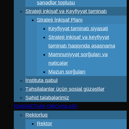
sənədlər toplusu
Strateji inkişaf və Keyfiyyət təminatı
Strateji İnkişaf Planı
Keyfiyyət təminatı siyasəti
Strateji inkişaf və keyfiyyət
təminatı haqqında əsasnamə
Məmnuniyyət sorğuları və
nəticələr
Məzun sorğuları
İnstituta qəbul
Təhsilalanlar üçün sosial güzəştlər
Şəhid tələbələrimiz
İDARƏETMƏ ORQANLARI
Rektorluq
Rektor