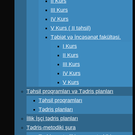
II Kurs
III Kurs
IV Kurs
V Kurs ( II təhsil)
Təbiət və İncəsənət fakültəsi.
I Kurs
II Kurs
III Kurs
IV Kurs
V Kurs
Təhsil proqramları və Tədris planları
Təhsil proqramları
Tədris planları
İllik İşçi tədris planları
Tədris-metodiki şura