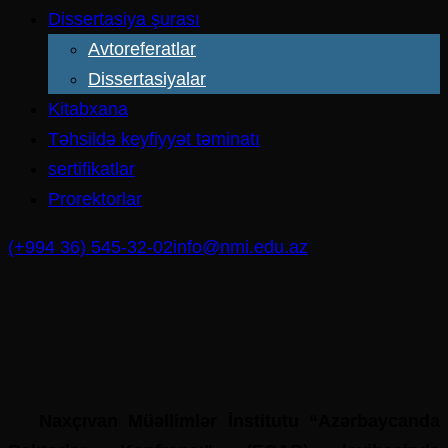
Dissertasiya şurası
Avtoreferatlar
Dissertasiyalar
Kitabxana
Təhsildə keyfiyyət təminatı
sertifikatlar
Prorektorlar
(+994 36) 545-32-02
info@nmi.edu.az
Naxçıvan Müəllimlər İnstitutu “Azərbaycanda