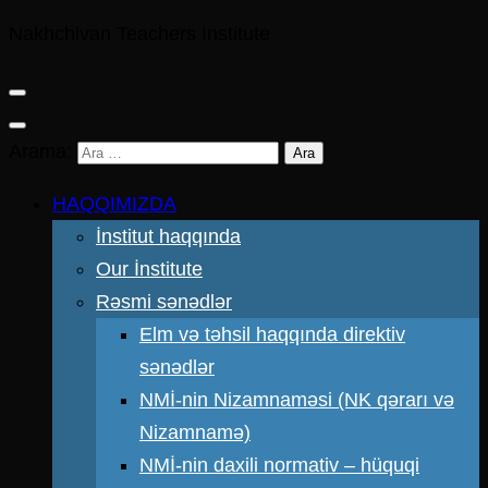
Nakhchivan Teachers Institute
Arama:
HAQQIMIZDA
İnstitut haqqında
Our İnstitute
Rəsmi sənədlər
Elm və təhsil haqqında direktiv
sənədlər
NMİ-nin Nizamnaməsi (NK qərarı və
Nizamnamə)
NMİ-nin daxili normativ – hüquqi