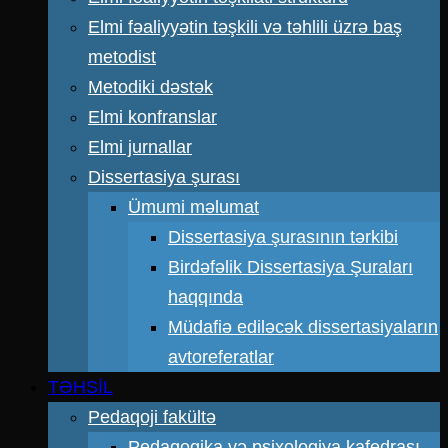
Elmi fəaliyyətin təşkili və təhlili üzrə baş
metodist
Metodiki dəstək
Elmi konfranslar
Elmi jurnallar
Dissertasiya şurası
Ümumi məlumat
Dissertasiya şurasının tərkibi
Birdəfəlik Dissertasiya Şuraları
haqqında
Müdafiə ediləcək dissertasiyaların
avtoreferatlar
TƏHSİL
Pedaqoji fakültə
Pedaqogika və psixologiya kafedrası