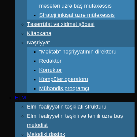
məsələri üzrə baş mütəxəssis
Strateji inkişaf üzrə mütəxəssis
Təsərrüfat və xidmət şöbəsi
Kitabxana
Nəşriyyat
“Məktəb” nəşriyyatının direktoru
Redaktor
Korrektor
Kompüter operatoru
Mühəndis proqramçı
ELM
Elmi fəaliyyətin təşkilati strukturu
Elmi fəaliyyətin təşkili və təhlili üzrə baş
metodist
Metodiki dəstək