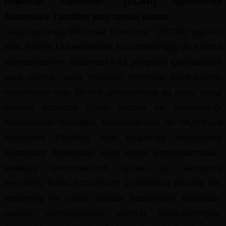
Rektorlar Konfransı” (ECAR) layihəsində
Assosiativ Tərəfdaş kimi təmsil olunur
“Azərbaycanda Rektorlar Konfransı” (ECAR) layihəsi
Bakı Biznes Universitetinin koordinatorluğu ilə Avropa
Komissiyasının Erasmus+KA2 proqramı çərçivəsində
qalib gəlmiş, əsas məqsədi Rektorlar Konfransının
yaradılması yolu ilə milli universitetlər və qərar qəbul
edənlər arasında güclü şəbəkə və əməkdaşlığı
dəstəkləmək olmaqdır. İnstitutumuzun bu latyihiyəyə
Assosiativ Tərəfdaş kimi qoşulmaq müraciətinə
münasibət bildirilməsi üçün layihə koordinatorunun,
tərəfdaş universitetlərin iştirakı ilə səsvermə
keçirilmiş, bütün konsorsium üzvlərindən müsbət səs
toplanmış və nəticə barədə koordinator tərəfindən
Avropa Komissiyasına məktub ünvanlanmışdır.