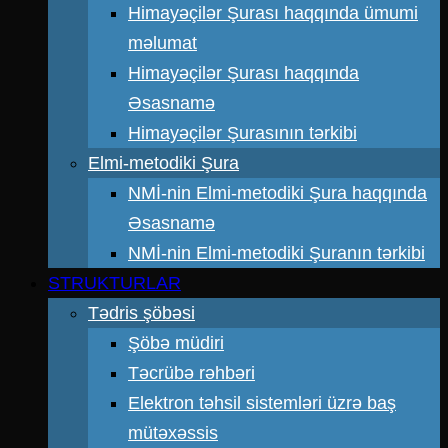
Himayəçilər Şurası haqqında ümumi
məlumat
Himayəçilər Şurası haqqında
Əsasnamə
Himayəçilər Şurasının tərkibi
Elmi-metodiki Şura
NMİ-nin Elmi-metodiki Şura haqqında
Əsasnamə
NMİ-nin Elmi-metodiki Şuranın tərkibi
STRUKTURLAR
Tədris şöbəsi
Şöbə müdiri
Təcrübə rəhbəri
Elektron təhsil sistemləri üzrə baş
mütəxəssis