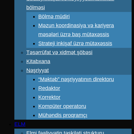
bölməsi
Bölmə müdiri
Məzun koordinasiya və kariyera
məsələri üzrə baş mütəxəssis
Strateji inkişaf üzrə mütəxəssis
Təsərrüfat və xidmət şöbəsi
Kitabxana
Nəşriyyat
“Məktəb” nəşriyyatının direktoru
Redaktor
Korrektor
Kompüter operatoru
Mühəndis proqramçı
ELM
Elmi fəaliyyətin təşkilati strukturu