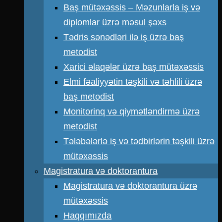
Baş mütəxəssis – Məzunlarla iş və
diplomlar üzrə məsul şəxs
Tədris sənədləri ilə iş üzrə baş
metodist
Xarici əlaqələr üzrə baş mütəxəssis
Elmi fəaliyyətin təşkili və təhlili üzrə
baş metodist
Monitorinq və qiymətləndirmə üzrə
metodist
Tələbələrlə iş və tədbirlərin təşkili üzrə
mütəxəssis
Magistratura və doktorantura
Magistratura və doktorantura üzrə
mütəxəssis
Haqqımızda