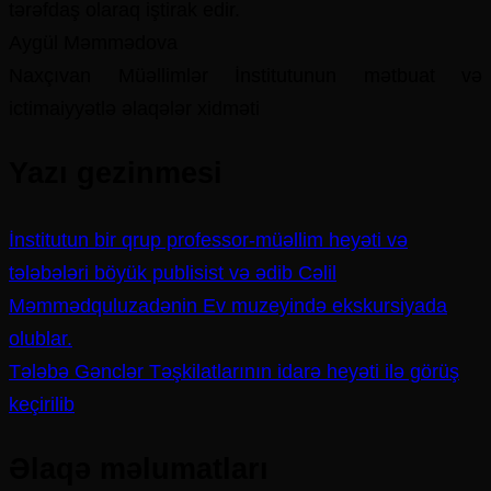
tərəfdaş olaraq iştirak edir.
Aygül Məmmədova
Naxçıvan Müəllimlər İnstitutunun mətbuat və
ictimaiyyətlə əlaqələr xidməti
Yazı gezinmesi
İnstitutun bir qrup professor-müəllim heyəti və
tələbələri böyük publisist və ədib Cəlil
Məmmədquluzadənin Ev muzeyində ekskursiyada
olublar.
Tələbə Gənclər Təşkilatlarının idarə heyəti ilə görüş
keçirilib
Əlaqə məlumatları