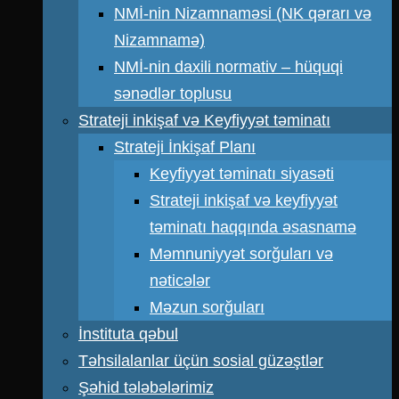
NMİ-nin Nizamnaməsi (NK qərarı və
Nizamnamə)
NMİ-nin daxili normativ – hüquqi
sənədlər toplusu
Strateji inkişaf və Keyfiyyət təminatı
Strateji İnkişaf Planı
Keyfiyyət təminatı siyasəti
Strateji inkişaf və keyfiyyət
təminatı haqqında əsasnamə
Məmnuniyyət sorğuları və
nəticələr
Məzun sorğuları
İnstituta qəbul
Təhsilalanlar üçün sosial güzəştlər
Şəhid tələbələrimiz