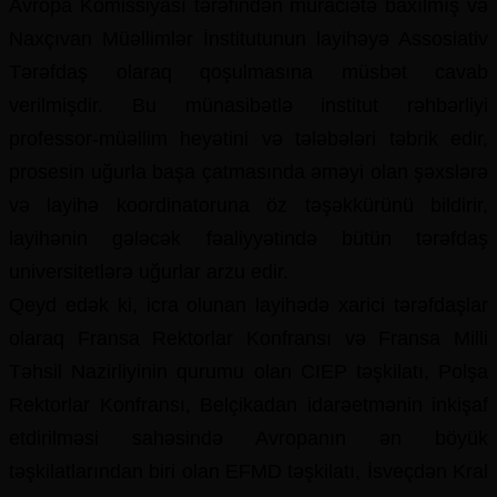
Avropa Komissiyası tərəfindən müraciətə baxılmış və
Naxçıvan Müəllimlər İnstitutunun layihəyə Assosiativ
Tərəfdaş olaraq qoşulmasına müsbət cavab
verilmişdir. Bu münasibətlə institut rəhbərliyi
professor-müəllim heyətini və tələbələri təbrik edir,
prosesin uğurla başa çatmasında əməyi olan şəxslərə
və layihə koordinatoruna öz təşəkkürünü bildirir,
layihənin gələcək fəaliyyətində bütün tərəfdaş
universitetlərə uğurlar arzu edir.
Qeyd edək ki, icra olunan layihədə xarici tərəfdaşlar
olaraq Fransa Rektorlar Konfransı və Fransa Milli
Təhsil Nazirliyinin qurumu olan CIEP təşkilatı, Polşa
Rektorlar Konfransı, Belçikadan idarəetmənin inkişaf
etdirilməsi sahəsində Avropanın ən böyük
təşkilatlarından biri olan EFMD təşkilatı, İsveçdən Kral