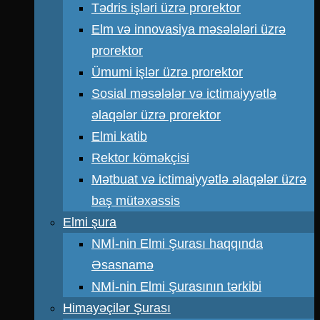
Tədris işləri üzrə prorektor
Elm və innovasiya məsələləri üzrə
prorektor
Ümumi işlər üzrə prorektor
Sosial məsələlər və ictimaiyyətlə
əlaqələr üzrə prorektor
Elmi katib
Rektor köməkçisi
Mətbuat və ictimaiyyətlə əlaqələr üzrə
baş mütəxəssis
Elmi şura
NMİ-nin Elmi Şurası haqqında
Əsasnamə
NMİ-nin Elmi Şurasının tərkibi
Himayəçilər Şurası