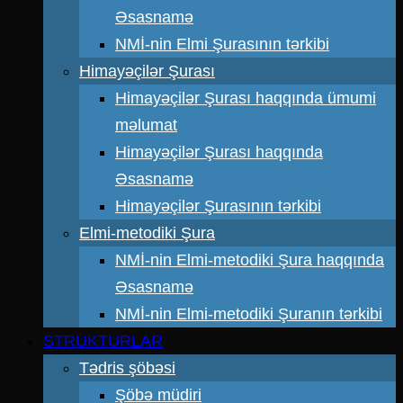
Əsasnamə
NMİ-nin Elmi Şurasının tərkibi
Himayəçilər Şurası
Himayəçilər Şurası haqqında ümumi
məlumat
Himayəçilər Şurası haqqında
Əsasnamə
Himayəçilər Şurasının tərkibi
Elmi-metodiki Şura
NMİ-nin Elmi-metodiki Şura haqqında
Əsasnamə
NMİ-nin Elmi-metodiki Şuranın tərkibi
STRUKTURLAR
Tədris şöbəsi
Şöbə müdiri