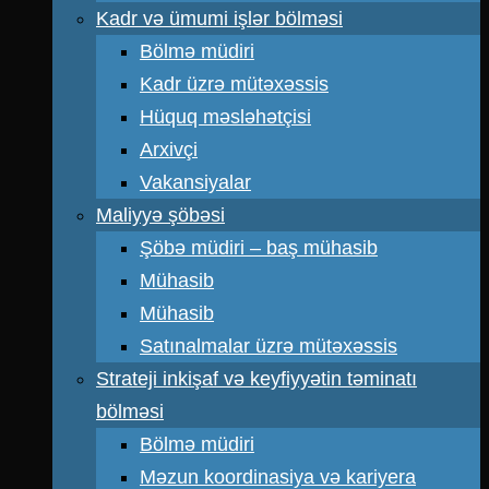
Kadr və ümumi işlər bölməsi
Bölmə müdiri
Kadr üzrə mütəxəssis
Hüquq məsləhətçisi
Arxivçi
Vakansiyalar
Maliyyə şöbəsi
Şöbə müdiri – baş mühasib
Mühasib
Mühasib
Satınalmalar üzrə mütəxəssis
Strateji inkişaf və keyfiyyətin təminatı
bölməsi
Bölmə müdiri
Məzun koordinasiya və kariyera