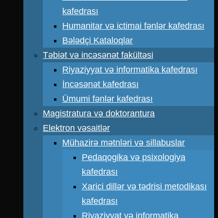
kafedrası
Humanitar və ictimai fənlər kafedrası
Bələdçi Kataloqlar
Təbiət və incəsənət fakültəsi
Riyaziyyat və informatika kafedrası
İncəsənət kafedrası
Ümumi fənlər kafedrası
Magistratura və doktorantura
Elektron vəsaitlər
Mühazirə mətnləri və sillabuslar
Pedaqogika və psixologiya
kafedrası
Xarici dillər və tədrisi metodikası
kafedrası
Riyaziyyat və informatika