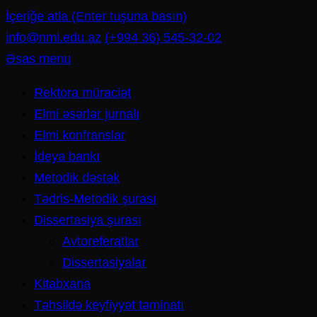
İçeriğe atla (Enter tuşuna basın)
info@nmi.edu.az
(+994 36) 545-32-02
Əsas menu
Rektora müraciət
Elmi əsərlər jurnalı
Elmi konfranslar
İdeya bankı
Metodik dəstək
Tədris-Metodik şurası
Dissertasiya şurası
Avtoreferatlar
Dissertasiyalar
Kitabxana
Təhsildə keyfiyyət təminatı