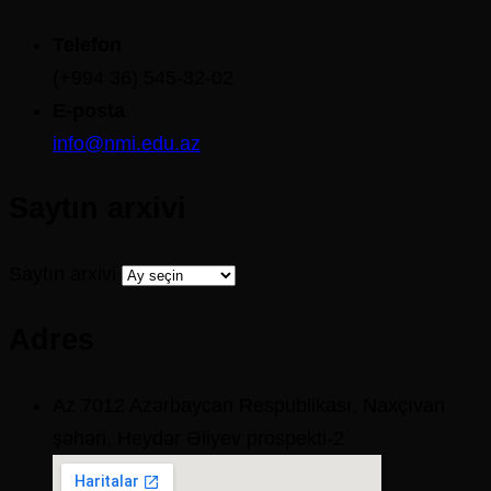
Telefon
(+994 36) 545-32-02
E-posta
info@nmi.edu.az
Saytın arxivi
Saytın arxivi
Adres
Az 7012 Azərbaycan Respublikası, Naxçıvan
şəhəri, Heydər Əliyev prospekti-2