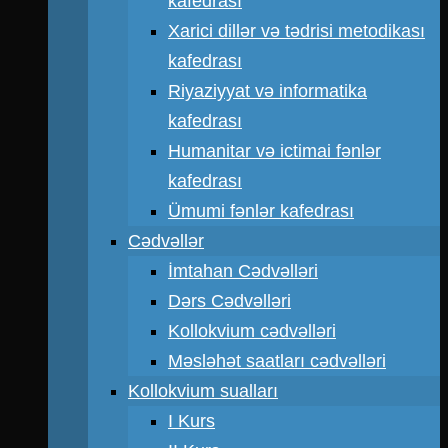
kafedrası
Xarici dillər və tədrisi metodikası
kafedrası
Riyaziyyat və informatika
kafedrası
Humanitar və ictimai fənlər
kafedrası
Ümumi fənlər kafedrası
Cədvəllər
İmtahan Cədvəlləri
Dərs Cədvəlləri
Kollokvium cədvəlləri
Məsləhət saatları cədvəlləri
Kollokvium sualları
I Kurs