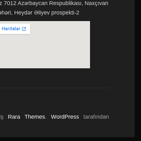
z 7012 Azərbaycan Respublikası, Naxçıvan
əhəri, Heydər Əliyev prospekti-2
miş
Rara Themes
.
WordPress
tarafından