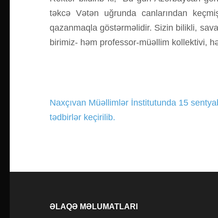
təkcə Vətən uğrunda canlarından keçm
qazanmaqla göstərməlidir. Sizin bilikli, sava
birimiz- həm professor-müəllim kollektivi, h
Naxçıvan Müəllimlər İnstitutunda 15 sentyab
Yazı
tədbirlər keçirilib.
gezinmesi
ƏLAQƏ MƏLUMATLARI