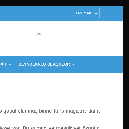
Əsas menu
Arama:
LAR
BEYNƏLXALQ ƏLAQƏLƏR
 qəbul olunmuş birinci kurs magistrantlarla
iyyət var. Bu etimad və məsuliyyət özünün