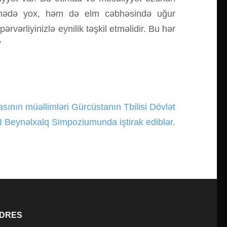
bhədə yox, həm də elm cəbhəsində uğur
rvərliyinizlə eynilik təşkil etməlidir. Bu hər
”
sının müəllimləri Gürcüstanın Tbilisi Dövlət
n I Beynəlxalq Simpoziumunda iştirak ediblər.
DRES