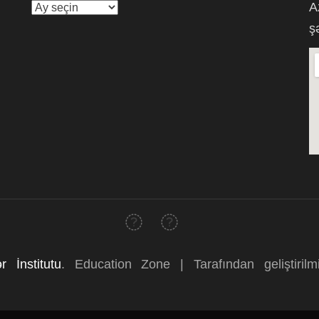
Saytın
A
arxivi
ş
r İnstitutu
.
Education Zone | Tarafından geliştiril