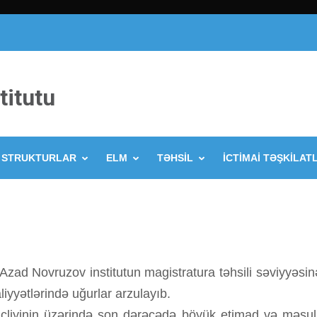
titutu
STRUKTURLAR
ELM
TƏHSİL
İCTİMAİ TƏŞKİLAT
zad Novruzov institutun magistratura təhsili səviyyəsinə
liyyətlərində uğurlar arzulayıb.
əncliyinin üzərində son dərəcədə böyük etimad və məsul