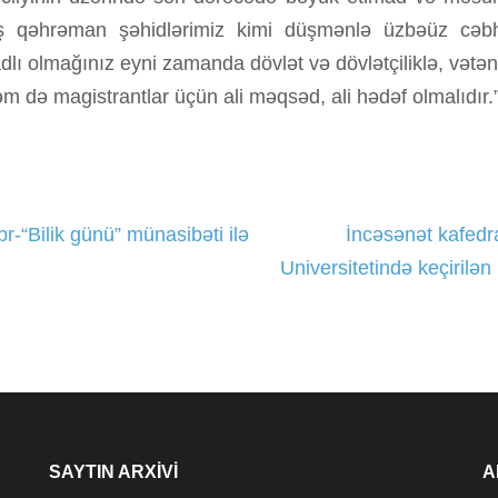
iş qəhrəman şəhidlərimiz kimi düşmənlə üzbəüz cə
dlı olmağınız eyni zamanda dövlət və dövlətçiliklə, vətənpə
əm də magistrantlar üçün ali məqsəd, ali hədəf olmalıdır.
r-“Bilik günü” münasibəti ilə
İncəsənət kafedra
Universitetində keçirilə
SAYTIN ARXIVI
A