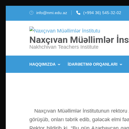
İçeriğe
info@nmi.edu.az
(+994 36) 545-32-02
atla
(Enter
tuşuna
Naxçıvan Müəllimlər İns
basın)
Nakhchivan Teachers Institute
HAQQIMIZDA
İDARƏETMƏ ORQANLARI
Naxçıvan Müəllimlər İnstitutunun rektoru A
görüşüb, onları təbrik edib, gələcək elmi fəa
Rektor bildirib ki, “Bu gün Azərbaycan g