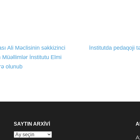
ı Ali Məclisinin səkkizinci
İnstitutda pedaqoji t
 Müəllimlər İnstitutu Elmi
rə olunub
SAYTIN ARXIVI
A
Saytın
A