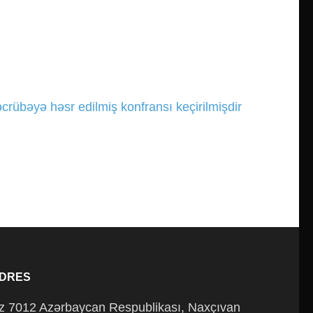
əcrübəyə həsr edilmiş konfransı keçirilmişdir
DRES
z 7012 Azərbaycan Respublikası, Naxçıvan