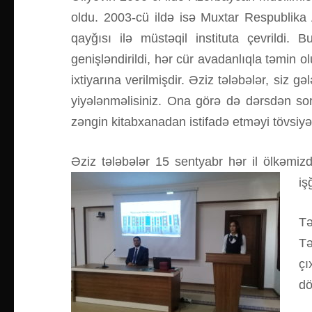
oldu. 2003-cü ildə isə Muxtar Respublika 
qayğısı ilə müstəqil instituta çevrildi. 
genişləndirildi, hər cür avadanlıqla təmin ol
ixtiyarına verilmişdir. Əziz tələbələr, siz 
yiyələnməlisiniz. Ona görə də dərsdən sora
zəngin kitabxanadan istifadə etməyi tövsiy
Əziz tələbələr 15 sentyabr hər il ölkəmiz
iş
Tə
Tə
çı
dö