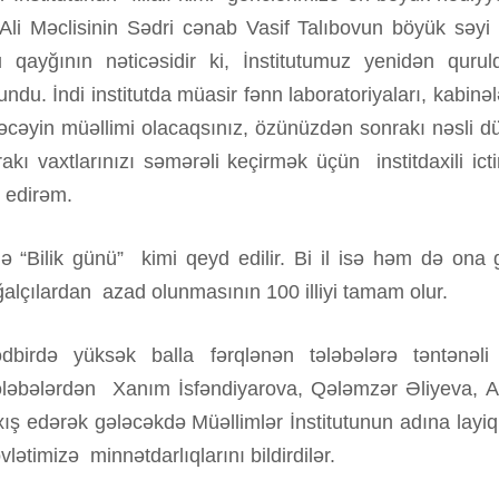
Ali Məclisinin Sədri cənab Vasif Talıbovun böyük səyi
Bu qayğının nəticəsidir ki, İnstitutumuz yenidən qurul
undu. İndi institutda müasir fənn laboratoriyaları, kabinəl
gələcəyin müəllimi olacaqsınız, özünüzdən sonrakı nəsli d
kı vaxtlarınızı səmərəli keçirmək üçün institdaxili icti
ə edirəm.
də “Bilik günü” kimi qeyd edilir. Bi il isə həm də ona 
ğalçılardan azad olunmasının 100 illiyi tamam olur.
dbirdə yüksək balla fərqlənən tələbələrə təntənəli 
ləbələrdən Xanım İsfəndiyarova, Qələmzər Əliyeva, A
xış edərək gələcəkdə Müəllimlər İnstitutunun adına layi
vlətimizə minnətdarlıqlarını bildirdilər.