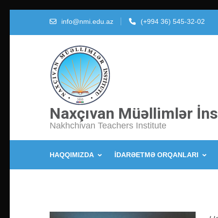
İçeriğe
info@nmi.edu.az
(+994 36) 545-32-02
atla
(Enter
tuşuna
basın)
Naxçıvan Müəllimlər İns
Nakhchivan Teachers Institute
HAQQIMIZDA
İDARƏETMƏ ORQANLARI