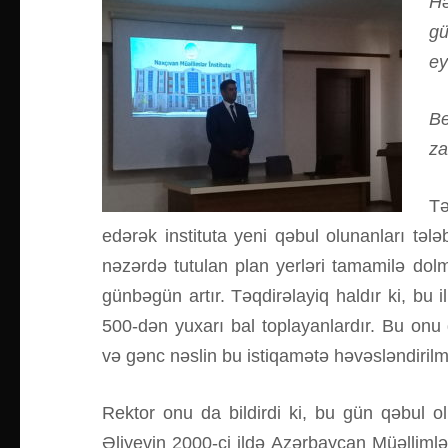
Hə
gü
ey
Be
za
Tə
edərək instituta yeni qəbul olunanları tələb
nəzərdə tutulan plan yerləri tamamilə do
günbəgün artır.
Təqdirəlayiq haldır ki, bu
500-dən yuxarı bal toplayanlardır. Bu onu g
və gənc nəslin bu istiqamətə həvəsləndirilmə
Rektor onu da bildirdi ki, bu gün qəbul o
Əliyevin 2000-ci ildə Azərbaycan Müəllimlə