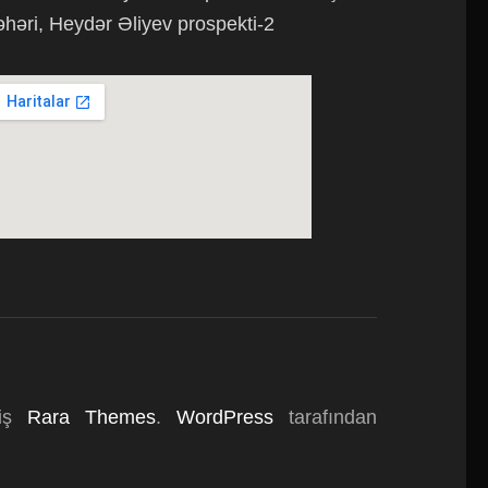
əhəri, Heydər Əliyev prospekti-2
miş
Rara Themes
.
WordPress
tarafından