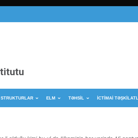
titutu
STRUKTURLAR
ELM
TƏHSİL
İCTİMAİ TƏŞKİLAT