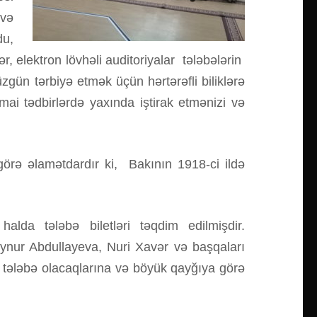
 və
du,
ər, elektron lövhəli auditoriyalar tələbələrin
üzgün tərbiyə etmək üçün hərtərəfli biliklərə
mai tədbirlərdə yaxında iştirak etmənizi və
görə əlamətdardır ki, Bakının 1918-ci ildə
halda tələbə biletləri təqdim edilmişdir.
ynur Abdullayeva, Nuri Xavər və başqaları
q tələbə olacaqlarına və böyük qayğıya görə