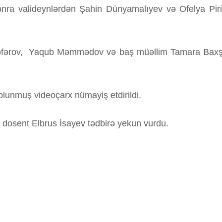
nra valideynlərdən Şahin Dünyamalıyev və Ofelya Piriye
f Səfərov, Yaqub Məmmədov və baş müəllim Tamara Baxşəl
lunmuş videoçarx nümayiş etdirildi.
ru, dosent Elbrus İsayev tədbirə yekun vurdu.