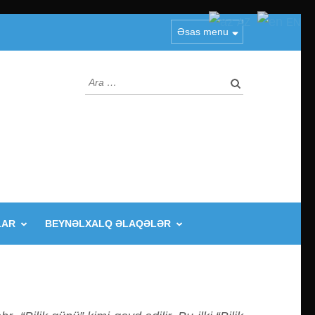
AZ
EN
Əsas menu
Arama:
LAR
BEYNƏLXALQ ƏLAQƏLƏR