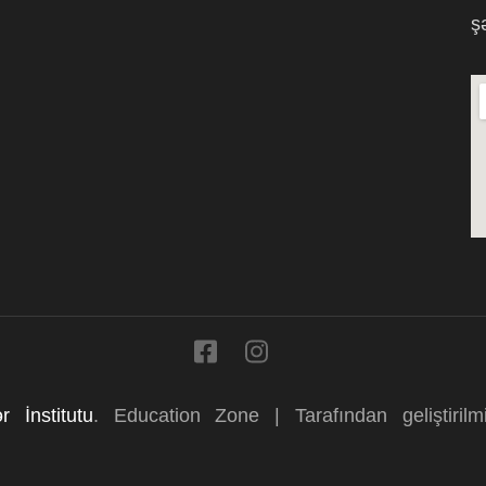
arxivi
ş
r İnstitutu
.
Education Zone | Tarafından geliştiril