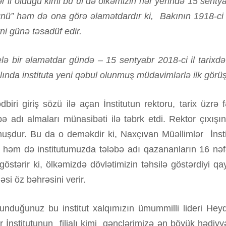
r il olduğu kimi bu ul də ölkəmizin hər yerində 15 sentyabr
nü” həm də ona görə əlamətdardır ki, Bakının 1918-ci ild
ni günə təsadüf edir.
lə bir əlamətdar gündə – 15 sentyabr 2018-ci il tarixd
lında instituta yeni qəbul olunmuş müdavimlərlə ilk görüş 
dbiri giriş sözü ilə açan İnstitutun rektoru, tarix üzrə
ə adı almaları münasibəti ilə təbrk etdi. Rektor çıxışında
lmuşdur. Bu da o deməkdir ki, Naxçıvan Müəllimlər İnst
 il həm də institutumuzda tələbə adı qazananların 16 nəf
östərir ki, ölkəmizdə dövlətimizin təhsilə göstərdiyi qa
si öz bəhrəsini verir.
lunduğunuz bu institut xalqımızın ümummilli lideri Hey
r İnstitutunun filialı kimi gənclərimizə ən böyük hədiyy