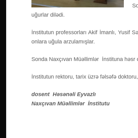
So
uğurlar dilədi.
İnstitutun professorları Akif İmanlı, Yusi
onlara uğula arzulamışlar.
Sonda Naxçıvan Müəllimlər İnstituna həsr o
İnstitutun rektoru, tarix üzrə fəlsəfə dokto
dosent
Həsənəli Eyvazlı
Naxçıvan Müəllimlər İnstitutu