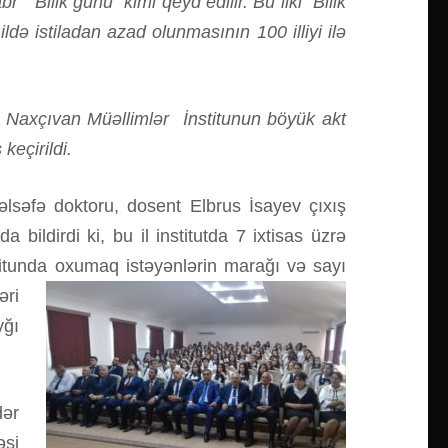
 “Bilik günü” kimi qeyd edilir. Bu ilki “Bilik
ə istiladan azad olunmasının 100 illiyi ilə
ə Naxçıvan Müəllimlər İnstitunun böyük akt
keçirildi.
 fəlsəfə doktoru, dosent Elbrus İsayev çıxış
 bildirdi ki, bu il institutda 7 ixtisas üzrə
itunda oxumaq istəyənlərin marağı və sayı
əri
yğı
dər
əsi