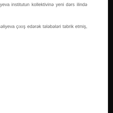
va institutun kollektivinə yeni dərs ilində
iyeva çıxış edərək tələbələri təbrik etmiş,