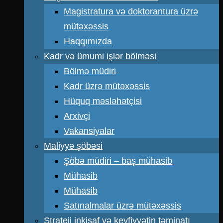
Magistratura və doktorantura üzrə
mütəxəssis
Haqqımızda
Kadr və ümumi işlər bölməsi
Bölmə müdiri
Kadr üzrə mütəxəssis
Hüquq məsləhətçisi
Arxivçi
Vakansiyalar
Maliyyə şöbəsi
Şöbə müdiri – baş mühasib
Mühasib
Mühasib
Satınalmalar üzrə mütəxəssis
Strateji inkişaf və keyfiyyətin təminatı