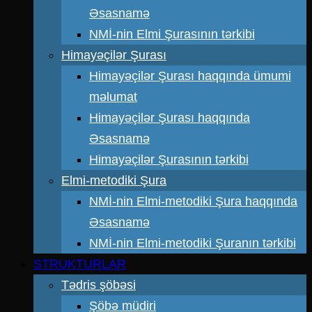
Əsasnamə
NMİ-nin Elmi Şurasının tərkibi
Himayəçilər Şurası
Himayəçilər Şurası haqqında ümumi
məlumat
Himayəçilər Şurası haqqında
Əsasnamə
Himayəçilər Şurasının tərkibi
Elmi-metodiki Şura
NMİ-nin Elmi-metodiki Şura haqqında
Əsasnamə
NMİ-nin Elmi-metodiki Şuranın tərkibi
STRUKTURLAR
Tədris şöbəsi
Şöbə müdiri