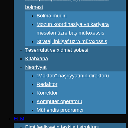
bölməsi
Bölmə müdiri
Məzun koordinasiya və kariyera
məsələri üzrə baş mütəxəssis
Strateji inkişaf üzrə mütəxəssis
Təsərrüfat və xidmət şöbəsi
Kitabxana
Nəşriyyat
“Məktəb” nəşriyyatının direktoru
Redaktor
Korrektor
Kompüter operatoru
Mühəndis proqramçı
ELM
Elmi fəaliyyətin təşkilati strukturu