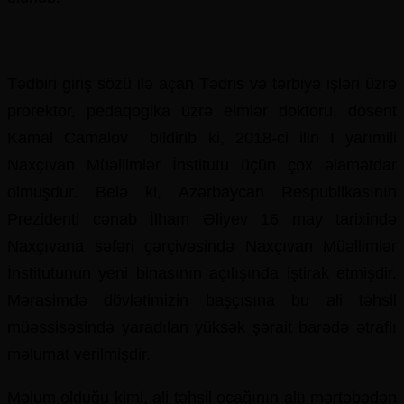
Tədbiri giriş sözü ilə açan Tədris və tərbiyə işləri üzrə
prorektor, pedaqogika üzrə elmlər doktoru, dosent
Kamal Camalov bildirib ki, 2018-ci ilin I yarımili
Naxçıvan Müəllimlər İnstitutu üçün çox əlamətdar
olmuşdur. Belə ki, Azərbaycan Respublikasının
Prezidenti cənab İlham Əliyev 16 may tarixində
Naxçıvana səfəri çərçivəsində Naxçıvan Müəllimlər
İnstitutunun yeni binasının açılışında iştirak etmişdir.
Mərasimdə dövlətimizin başçısına bu ali təhsil
müəssisəsində yaradılan yüksək şərait barədə ətraflı
məlumat verilmişdir.
Məlum olduğu kimi, ali təhsil ocağının altı mərtəbədən