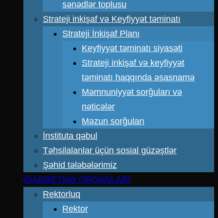
sənədlər toplusu
Strateji inkişaf və Keyfiyyət təminatı
Strateji İnkişaf Planı
Keyfiyyət təminatı siyasəti
Strateji inkişaf və keyfiyyət
təminatı haqqında əsasnamə
Məmnuniyyət sorğuları və
nəticələr
Məzun sorğuları
İnstituta qəbul
Təhsilalanlar üçün sosial güzəştlər
Şəhid tələbələrimiz
İDARƏETMƏ ORQANLARI
Rektorluq
Rektor