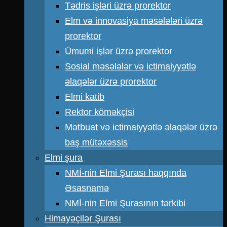
Tədris işləri üzrə prorektor
Elm və innovasiya məsələləri üzrə
prorektor
Ümumi işlər üzrə prorektor
Sosial məsələlər və ictimaiyyətlə
əlaqələr üzrə prorektor
Elmi katib
Rektor köməkçisi
Mətbuat və ictimaiyyətlə əlaqələr üzrə
baş mütəxəssis
Elmi şura
NMİ-nin Elmi Şurası haqqında
Əsasnamə
NMİ-nin Elmi Şurasının tərkibi
Himayəçilər Şurası