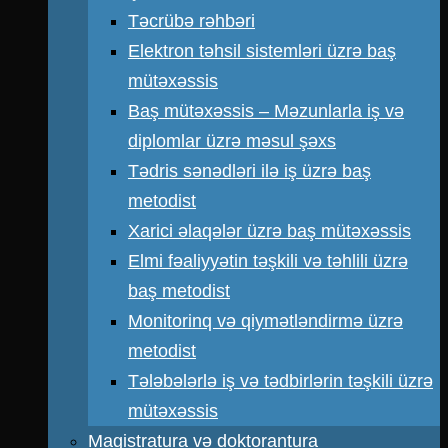
Təcrübə rəhbəri
Elektron təhsil sistemləri üzrə baş
mütəxəssis
Baş mütəxəssis – Məzunlarla iş və
diplomlar üzrə məsul şəxs
Tədris sənədləri ilə iş üzrə baş
metodist
Xarici əlaqələr üzrə baş mütəxəssis
Elmi fəaliyyətin təşkili və təhlili üzrə
baş metodist
Monitorinq və qiymətləndirmə üzrə
metodist
Tələbələrlə iş və tədbirlərin təşkili üzrə
mütəxəssis
Magistratura və doktorantura