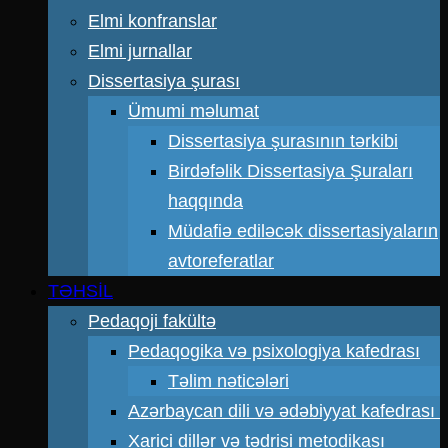
Elmi konfranslar
Elmi jurnallar
Dissertasiya şurası
Ümumi məlumat
Dissertasiya şurasının tərkibi
Birdəfəlik Dissertasiya Şuraları
haqqında
Müdafiə ediləcək dissertasiyaların
avtoreferatlar
TƏHSİL
Pedaqoji fakültə
Pedaqogika və psixologiya kafedrası
Təlim nəticələri
Azərbaycan dili və ədəbiyyat kafedrası
Xarici dillər və tədrisi metodikası