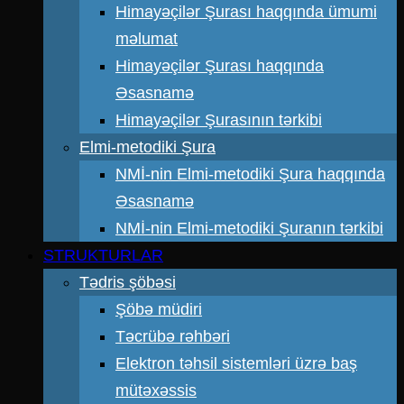
Himayəçilər Şurası haqqında ümumi
məlumat
Himayəçilər Şurası haqqında
Əsasnamə
Himayəçilər Şurasının tərkibi
Elmi-metodiki Şura
NMİ-nin Elmi-metodiki Şura haqqında
Əsasnamə
NMİ-nin Elmi-metodiki Şuranın tərkibi
STRUKTURLAR
Tədris şöbəsi
Şöbə müdiri
Təcrübə rəhbəri
Elektron təhsil sistemləri üzrə baş
mütəxəssis