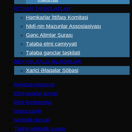
İCTİMAİ TƏŞKİLATLAR
Həmkarlar İttifaqı Komitəsi
NMİ-nin Məzunlar Assosiasiyası
Gənc Alimlər Şurası
Tələbə elmi cəmiyyəti
Tələbə gənclər təşkilati
BEYNƏLXALQ ƏLAQƏLƏR
Xarici Əlaqələr Şöbəsi
Rektora müraciət
Elmi əsərlər jurnalı
Elmi konfranslar
İdeya bankı
Metodik dəstək
Tədris-Metodik şurası