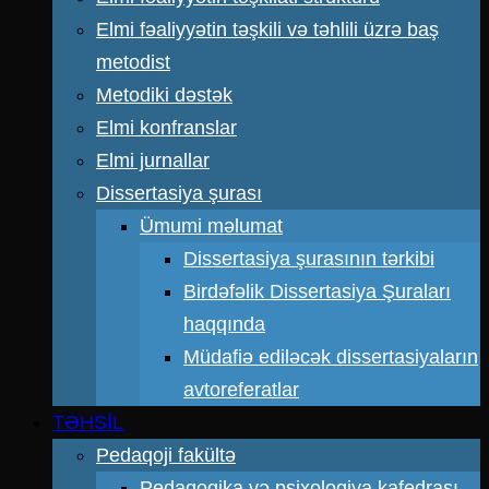
Elmi fəaliyyətin təşkili və təhlili üzrə baş
metodist
Metodiki dəstək
Elmi konfranslar
Elmi jurnallar
Dissertasiya şurası
Ümumi məlumat
Dissertasiya şurasının tərkibi
Birdəfəlik Dissertasiya Şuraları
haqqında
Müdafiə ediləcək dissertasiyaların
avtoreferatlar
TƏHSİL
Pedaqoji fakültə
Pedaqogika və psixologiya kafedrası