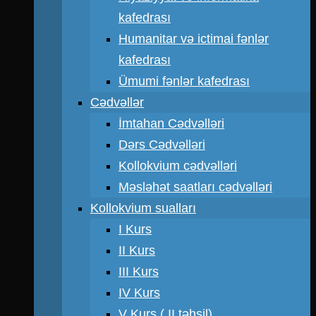
kafedrası
Humanitar və ictimai fənlər
kafedrası
Ümumi fənlər kafedrası
Cədvəllər
İmtahan Cədvəlləri
Dərs Cədvəlləri
Kollokvium cədvəlləri
Məsləhət saatları cədvəlləri
Kollokvium sualları
I Kurs
II Kurs
III Kurs
IV Kurs
V Kurs ( II təhsil)