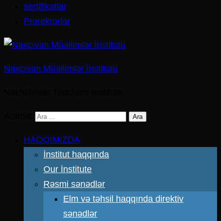
sertifikatlar
Prorektorlar
Naxçıvan Müəllimlər İnstitutu
Nakhchivan Teachers Institute
Arama:
HAQQIMIZDA
İnstitut haqqında
Our İnstitute
Rəsmi sənədlər
Elm və təhsil haqqında direktiv
sənədlər