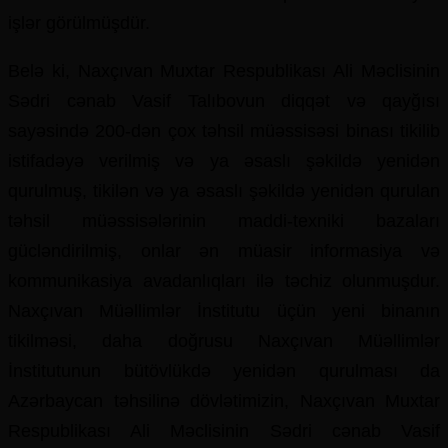
işlər görülmüşdür.
Belə ki, Naxçıvan Muxtar Respublikası Ali Məclisinin
Sədri cənab Vasif Talıbovun diqqət və qayğısı
sayəsində 200-dən çox təhsil müəssisəsi binası tikilib
istifadəyə verilmiş və ya əsaslı şəkildə yenidən
qurulmuş, tikilən və ya əsaslı şəkildə yenidən qurulan
təhsil müəssisələrinin maddi-texniki bazaları
gücləndirilmiş, onlar ən müasir informasiya və
kommunikasiya avadanlıqları ilə təchiz olunmuşdur.
Naxçıvan Müəllimlər İnstitutu üçün yeni binanın
tikilməsi, daha doğrusu Naxçıvan Müəllimlər
İnstitutunun bütövlükdə yenidən qurulması da
Azərbaycan təhsilinə dövlətimizin, Naxçıvan Muxtar
Respublikası Ali Məclisinin Sədri cənab Vasif