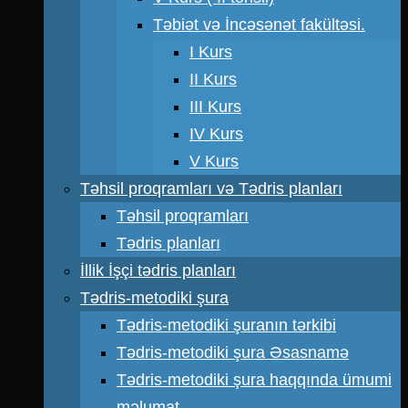
Təbiət və İncəsənət fakültəsi.
I Kurs
II Kurs
III Kurs
IV Kurs
V Kurs
Təhsil proqramları və Tədris planları
Təhsil proqramları
Tədris planları
İllik İşçi tədris planları
Tədris-metodiki şura
Tədris-metodiki şuranın tərkibi
Tədris-metodiki şura Əsasnamə
Tədris-metodiki şura haqqında ümumi
məlumat