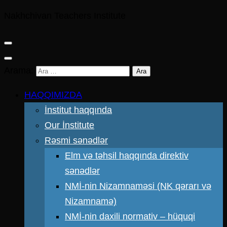
Nakhchivan Teachers Institute
Arama:
HAQQIMIZDA
İnstitut haqqında
Our İnstitute
Rəsmi sənədlər
Elm və təhsil haqqında direktiv
sənədlər
NMİ-nin Nizamnaməsi (NK qərarı və
Nizamnamə)
NMİ-nin daxili normativ – hüquqi