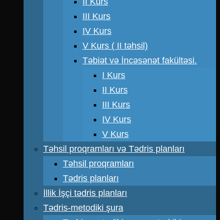
II Kurs
III Kurs
IV Kurs
V Kurs ( II təhsil)
Təbiət və İncəsənət fakültəsi.
I Kurs
II Kurs
III Kurs
IV Kurs
V Kurs
Təhsil proqramları və Tədris planları
Təhsil proqramları
Tədris planları
İllik İşçi tədris planları
Tədris-metodiki şura