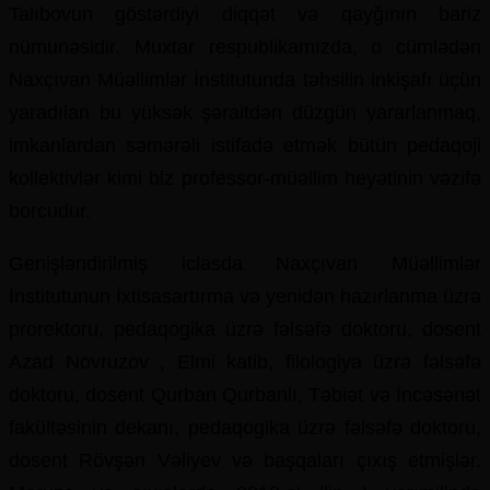
Talıbovun göstərdiyi diqqət və qayğının bariz
nümunəsidir. Muxtar respublikamızda, o cümlədən
Naxçıvan Müəllimlər İnstitutunda təhsilin inkişafı üçün
yaradılan bu yüksək şəraitdən düzgün yararlanmaq,
imkanlardan səmərəli istifadə etmək bütün pedaqoji
kollektivlər kimi biz professor-müəllim heyətinin vəzifə
borcudur.
Genişləndirilmiş iclasda Naxçıvan Müəllimlər
İnstitutunun İxtisasartırma və yenidən hazırlanma üzrə
prorektoru, pedaqogika üzrə fəlsəfə doktoru, dosent
Azad Novruzov , Elmi katib, filologiya üzrə fəlsəfə
doktoru, dosent Qurban Qurbanlı, Təbiət və İncəsənət
fakültəsinin dekanı, pedaqogika üzrə fəlsəfə doktoru,
dosent Rövşən Vəliyev və başqaları çıxış etmişlər.