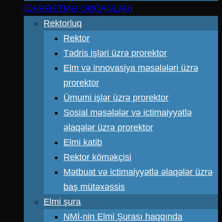
İDARƏETMƏ ORQANLARI
Rektorluq
Rektor
Tədris işləri üzrə prorektor
Elm və innovasiya məsələləri üzrə
prorektor
Ümumi işlər üzrə prorektor
Sosial məsələlər və ictimaiyyətlə
əlaqələr üzrə prorektor
Elmi katib
Rektor köməkçisi
Mətbuat və ictimaiyyətlə əlaqələr üzrə
baş mütəxəssis
Elmi şura
NMİ-nin Elmi Şurası haqqında