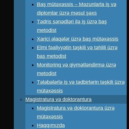
Baş mütəxəssis – Məzunlarla iş və
diplomlar üzrə məsul şəxs
Tədris sənədləri ilə iş üzrə baş
metodist
Xarici əlaqələr üzrə baş mütəxəssis
Elmi fəaliyyətin təşkili və təhlili üzrə
baş metodist
Monitorinq və qiymətləndirmə üzrə
metodist
Tələbələrlə iş və tədbirlərin təşkili üzrə
mütəxəssis
Magistratura və doktorantura
Magistratura və doktorantura üzrə
mütəxəssis
Haqqımızda