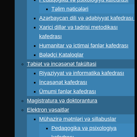
Təlim nəticələri
Azərbaycan dili və ədəbiyyat kafedrası
Xarici dillər və tədrisi metodikası
kafedrası
Humanitar və ictimai fənlər kafedrası
Bələdçi Kataloqlar
Təbiət və incəsənət fakültəsi
Riyaziyyat və informatika kafedrası
İncəsənət kafedrası
Ümumi fənlər kafedrası
Magistratura və doktorantura
Elektron vəsaitlər
Mühazirə mətnləri və sillabuslar
Pedaqogika və psixologiya