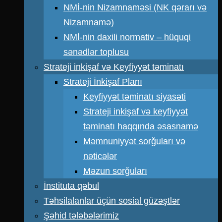
NMİ-nin Nizamnaməsi (NK qərarı və
Nizamnamə)
NMİ-nin daxili normativ – hüquqi
sənədlər toplusu
Strateji inkişaf və Keyfiyyət təminatı
Strateji İnkişaf Planı
Keyfiyyət təminatı siyasəti
Strateji inkişaf və keyfiyyət
təminatı haqqında əsasnamə
Məmnuniyyət sorğuları və
nəticələr
Məzun sorğuları
İnstituta qəbul
Təhsilalanlar üçün sosial güzəştlər
Şəhid tələbələrimiz