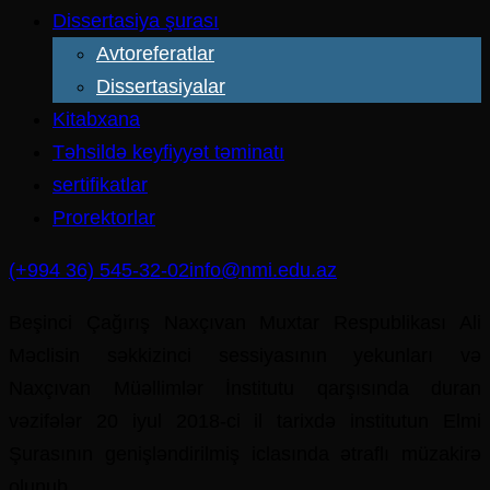
Dissertasiya şurası
Avtoreferatlar
Dissertasiyalar
Kitabxana
Təhsildə keyfiyyət təminatı
sertifikatlar
Prorektorlar
(+994 36) 545-32-02
info@nmi.edu.az
Beşinci Çağırış Naxçıvan Muxtar Respublikası Ali
Məclisin səkkizinci sessiyasının yekunları və
Naxçıvan Müəllimlər İnstitutu qarşısında duran
vəzifələr 20 iyul 2018-ci il tarixdə institutun Elmi
Şurasının genişləndirilmiş iclasında ətraflı müzakirə
olunub.