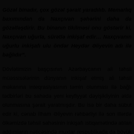
Gözəl binadır, çox gözəl şərait yaradılıb. Memarlıq
baxımından da Naxçıvan şəhərini daha da
gözəlləşdirir. Bu binanın tikilməsi onu göstərir ki,
Naxçıvan uğurla, sürətlə inkişaf edir… Naxçıvanın
uğurlu inkişafı ulu öndər Heydər Əliyevin adı ilə
bağlıdır”.
Dövlətimizin başçısının Azərbaycanın ali təhsil
müəssisələrinin dünyanın inkişaf etmiş ali təhsil
məkanına inteqrasiyasının təmin olunması ilə bağlı
tədbirləri bu sahədə yeni keyfiyyət dəyişikliyinin əldə
olunmasına şərait yaratmışdır. Bu isə bir daha sübut
edir ki, cənab İlham Əliyevin rəhbərliyi ilə son illərdə
ölkəmizdə təhsil sahəsinin inkişafı istiqamətində atılan
addımların nəticəsində muxtar respublikada da böyük