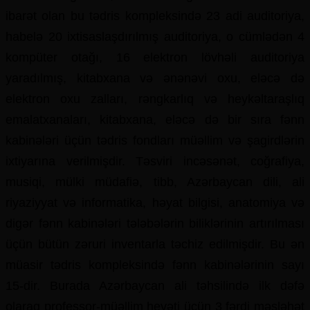
ibarət olan bu tədris kompleksində 23 adi auditoriya,
habelə 20 ixtisaslaşdırılmış auditoriya, o cümlədən 4
kompüter otağı, 16 elektron lövhəli auditoriya
yaradılmış, kitabxana və ənənəvi oxu, eləcə də
elektron oxu zalları, rəngkarlıq və heykəltaraşlıq
emalatxanaları, kitabxana, eləcə də bir sıra fənn
kabinələri üçün tədris fondları müəllim və şagirdlərin
ixtiyarına verilmişdir. Təsviri incəsənət, coğrafiya,
musiqi, mülki müdafiə, tibb, Azərbaycan dili, ali
riyaziyyat və informatika, həyat bilgisi, anatomiya və
digər fənn kabinələri tələbələrin biliklərinin artı­­rılması
üçün bütün zəruri inventarla təchiz edilmişdir. Bu ən
müasir tədris komp­leksində fənn kabinələrinin sayı
15-dir. Burada Azərbaycan ali təhsilində ilk dəfə
olaraq professor-müəllim heyəti üçün 3 fərdi məsləhət