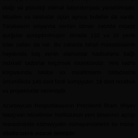
otağı və psixoloji xidmət laboratoriyası yaradılmışdır.
Müəllim və tələbələr üçün ayrıca bufetlər də vardır.
Tələbələrin ixtiyarına verilən idman zalında müasir
qurğular quraşdırılmışdır. Binada 132 və 20 yerlik
iclas zalları da var. Bu zallarda təhsil müəssisəsinin
həyatında baş verən əlamətdar hadisələrlə bağlı
müxtəlif tədbirlər keçirmək mümkündür. Yeni tədris
korpusunda tələbə və müəllimlərin istifadəsinə
ümumilikdə 146 dəst fərdi kompyuter, 16 dəst noutbuk
və proyek­torlar verilmişdir.
Azərbaycan Respublikasının Prezidenti İlham Əliyev
Naxçıvan Müəllimlər İnsti­tu­tunun yeni binasının açılışı
mərasimində ictimaiyyətin nümayəndələrini bu müna­
sibətlə təbrik edərək demişdir: