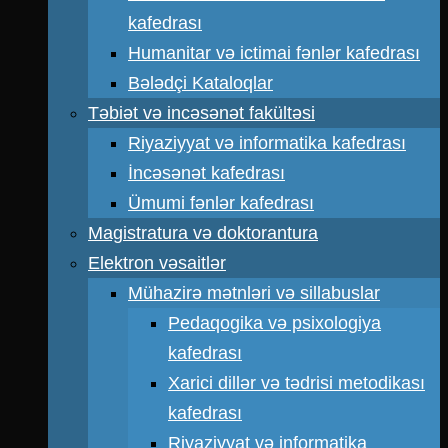
kafedrası
Humanitar və ictimai fənlər kafedrası
Bələdçi Kataloqlar
Təbiət və incəsənət fakültəsi
Riyaziyyat və informatika kafedrası
İncəsənət kafedrası
Ümumi fənlər kafedrası
Magistratura və doktorantura
Elektron vəsaitlər
Mühazirə mətnləri və sillabuslar
Pedaqogika və psixologiya
kafedrası
Xarici dillər və tədrisi metodikası
kafedrası
Riyaziyyat və informatika