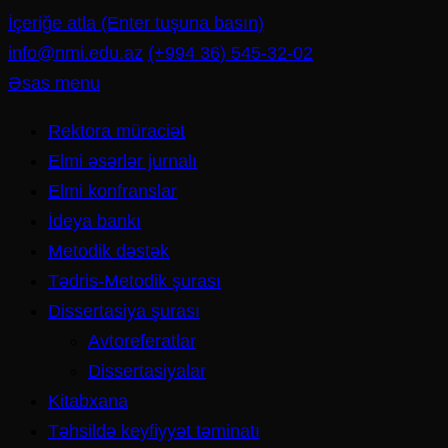
İçeriğe atla (Enter tuşuna basın)
info@nmi.edu.az
(+994 36) 545-32-02
Əsas menu
Rektora müraciət
Elmi əsərlər jurnalı
Elmi konfranslar
İdeya bankı
Metodik dəstək
Tədris-Metodik şurası
Dissertasiya şurası
Avtoreferatlar
Dissertasiyalar
Kitabxana
Təhsildə keyfiyyət təminatı