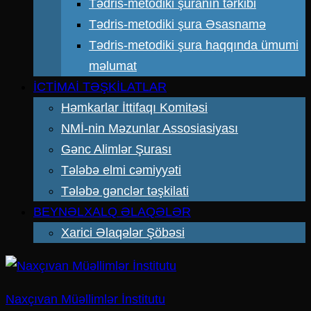
Tədris-metodiki şuranın tərkibi
Tədris-metodiki şura Əsasnamə
Tədris-metodiki şura haqqında ümumi
məlumat
İCTİMAİ TƏŞKİLATLAR
Həmkarlar İttifaqı Komitəsi
NMİ-nin Məzunlar Assosiasiyası
Gənc Alimlər Şurası
Tələbə elmi cəmiyyəti
Tələbə gənclər təşkilati
BEYNƏLXALQ ƏLAQƏLƏR
Xarici Əlaqələr Şöbəsi
Naxçıvan Müəllimlər İnstitutu