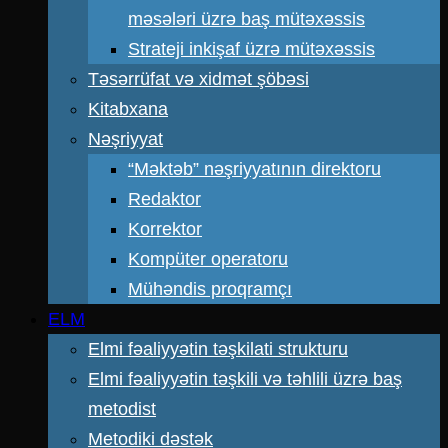
məsələri üzrə baş mütəxəssis
Strateji inkişaf üzrə mütəxəssis
Təsərrüfat və xidmət şöbəsi
Kitabxana
Nəşriyyat
“Məktəb” nəşriyyatının direktoru
Redaktor
Korrektor
Kompüter operatoru
Mühəndis proqramçı
ELM
Elmi fəaliyyətin təşkilati strukturu
Elmi fəaliyyətin təşkili və təhlili üzrə baş
metodist
Metodiki dəstək