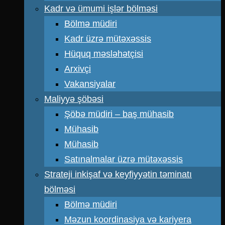
Kadr və ümumi işlər bölməsi
Bölmə müdiri
Kadr üzrə mütəxəssis
Hüquq məsləhətçisi
Arxivçi
Vakansiyalar
Maliyyə şöbəsi
Şöbə müdiri – baş mühasib
Mühasib
Mühasib
Satınalmalar üzrə mütəxəssis
Strateji inkişaf və keyfiyyətin təminatı
bölməsi
Bölmə müdiri
Məzun koordinasiya və kariyera