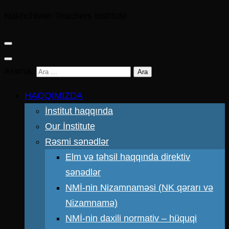
Nakhchivan Teachers Institute
Arama:
HAQQIMIZDA
İnstitut haqqında
Our İnstitute
Rəsmi sənədlər
Elm və təhsil haqqında direktiv
sənədlər
NMİ-nin Nizamnaməsi (NK qərarı və
Nizamnamə)
NMİ-nin daxili normativ – hüquqi