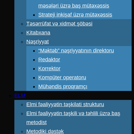
məsələri üzrə baş mütəxəssis
Strateji inkişaf üzrə mütəxəssis
Təsərrüfat və xidmət şöbəsi
Kitabxana
Nəşriyyat
“Məktəb” nəşriyyatının direktoru
Redaktor
Korrektor
Kompüter operatoru
Mühəndis proqramçı
ELM
Elmi fəaliyyətin təşkilati strukturu
Elmi fəaliyyətin təşkili və təhlili üzrə baş
metodist
Metodiki dəstək