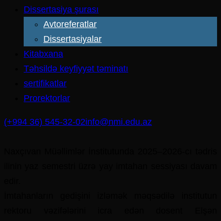
Dissertasiya şurası
Avtoreferatlar
Dissertasiyalar
Kitabxana
Təhsildə keyfiyyət təminatı
sertifikatlar
Prorektorlar
(+994 36) 545-32-02
info@nmi.edu.az
Naxçıvan Müəllimlər İnstitutunda 2025–2026-cı tədris
ilinin yaz semestri üzrə yay imtahan sessiyası davam
edir.
İmtahanların gedişini izləmək məqsədilə institutun
rektoru vəzifələrini icra edən dosent Elşən