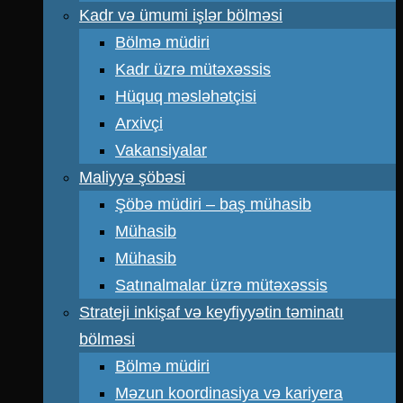
Kadr və ümumi işlər bölməsi
Bölmə müdiri
Kadr üzrə mütəxəssis
Hüquq məsləhətçisi
Arxivçi
Vakansiyalar
Maliyyə şöbəsi
Şöbə müdiri – baş mühasib
Mühasib
Mühasib
Satınalmalar üzrə mütəxəssis
Strateji inkişaf və keyfiyyətin təminatı
bölməsi
Bölmə müdiri
Məzun koordinasiya və kariyera