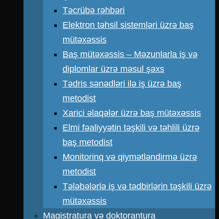
Təcrübə rəhbəri
Elektron təhsil sistemləri üzrə baş
mütəxəssis
Baş mütəxəssis – Məzunlarla iş və
diplomlar üzrə məsul şəxs
Tədris sənədləri ilə iş üzrə baş
metodist
Xarici əlaqələr üzrə baş mütəxəssis
Elmi fəaliyyətin təşkili və təhlili üzrə
baş metodist
Monitorinq və qiymətləndirmə üzrə
metodist
Tələbələrlə iş və tədbirlərin təşkili üzrə
mütəxəssis
Magistratura və doktorantura