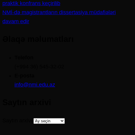
praktik konfrans keçirilib
NMİ-də magistrantların dissertasiya müdafiələri
davam edir
Əlaqə məlumatları
Telefon
(+994 36) 545-32-02
E-posta
info@nmi.edu.az
Saytın arxivi
Saytın arxivi