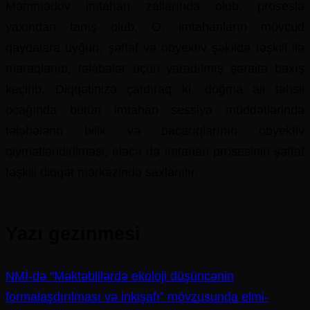
Məmmədov imtahan zallarında olub, proseslə
yaxından tanış olub. O, imtahanların mövcud
qaydalara uyğun, şəffaf və obyektiv şəkildə təşkili ilə
maraqlanıb, tələbələr üçün yaradılmış şəraitə baxış
keçirib. Diqqətinizə çatdıraq ki, doğma ali təhsil
ocağında bütün imtahan sessiya müddətlərində
tələbələrin bilik və bacarıqlarının obyektiv
qiymətləndirilməsi, eləcə də imtahan prosesinin şəffaf
təşkili diqqət mərkəzində saxlanılır.
Yazı gezinmesi
NMİ-də “Məktəblilərdə ekoloji düşüncənin
formalaşdırılması və inkişafı” mövzusunda elmi-