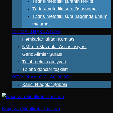
Tədris-metodiki şuranın tərkibi
Tədris-metodiki şura Əsasnamə
Tədris-metodiki şura haqqında ümumi
məlumat
İCTİMAİ TƏŞKİLATLAR
Həmkarlar İttifaqı Komitəsi
NMİ-nin Məzunlar Assosiasiyası
Gənc Alimlər Şurası
Tələbə elmi cəmiyyəti
Tələbə gənclər təşkilati
BEYNƏLXALQ ƏLAQƏLƏR
Xarici Əlaqələr Şöbəsi
Naxçıvan Müəllimlər İnstitutu