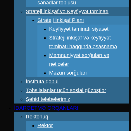
sənədlər toplusu
Strateji inkişaf və Keyfiyyət təminatı
Strateji İnkişaf Planı
Keyfiyyət təminatı siyasəti
Strateji inkişaf və keyfiyyət
təminatı haqqında əsasnamə
Məmnuniyyət sorğuları və
nəticələr
Məzun sorğuları
İnstituta qəbul
Təhsilalanlar üçün sosial güzəştlər
Şəhid tələbələrimiz
İDARƏETMƏ ORQANLARI
Rektorluq
Rektor