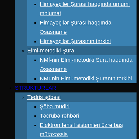
Himayəçilər Şurası haqqında ümumi
məlumat
Himayəçilər Şurası haqqında
Əsasnamə
Himayəçilər Şurasının tərkibi
Elmi-metodiki Şura
NMİ-nin Elmi-metodiki Şura haqqında
Əsasnamə
NMİ-nin Elmi-metodiki Şuranın tərkibi
STRUKTURLAR
Tədris şöbəsi
Şöbə müdiri
Təcrübə rəhbəri
Elektron təhsil sistemləri üzrə baş
mütəxəssis