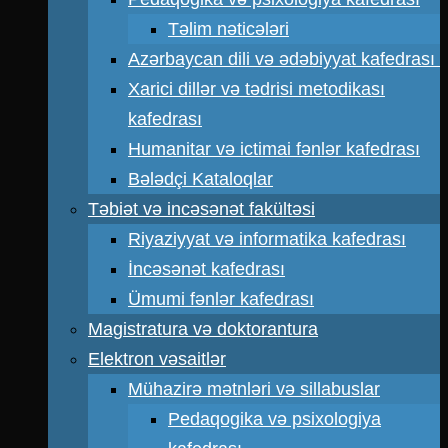
Təlim nəticələri
Azərbaycan dili və ədəbiyyat kafedrası
Xarici dillər və tədrisi metodikası
kafedrası
Humanitar və ictimai fənlər kafedrası
Bələdçi Kataloqlar
Təbiət və incəsənət fakültəsi
Riyaziyyat və informatika kafedrası
İncəsənət kafedrası
Ümumi fənlər kafedrası
Magistratura və doktorantura
Elektron vəsaitlər
Mühazirə mətnləri və sillabuslar
Pedaqogika və psixologiya