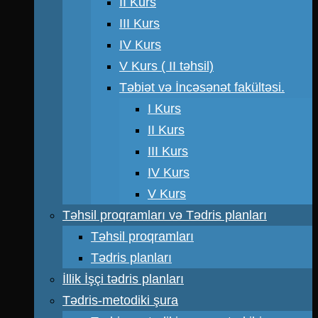
II Kurs
III Kurs
IV Kurs
V Kurs ( II təhsil)
Təbiət və İncəsənət fakültəsi.
I Kurs
II Kurs
III Kurs
IV Kurs
V Kurs
Təhsil proqramları və Tədris planları
Təhsil proqramları
Tədris planları
İllik İşçi tədris planları
Tədris-metodiki şura