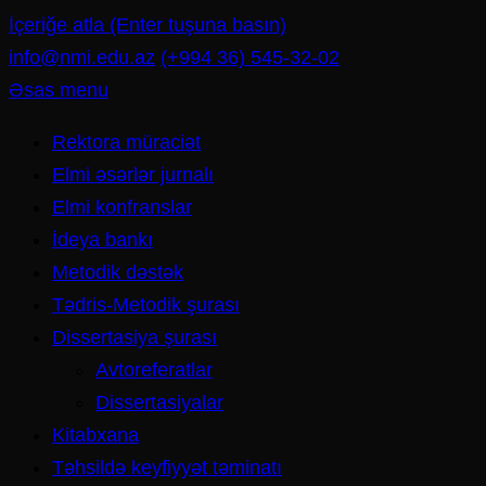
İçeriğe atla (Enter tuşuna basın)
info@nmi.edu.az
(+994 36) 545-32-02
Əsas menu
Rektora müraciət
Elmi əsərlər jurnalı
Elmi konfranslar
İdeya bankı
Metodik dəstək
Tədris-Metodik şurası
Dissertasiya şurası
Avtoreferatlar
Dissertasiyalar
Kitabxana
Təhsildə keyfiyyət təminatı