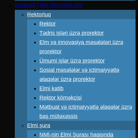
İDARƏETMƏ ORQANLARI
Rektorluq
Rektor
Tədris işləri üzrə prorektor
Elm və innovasiya məsələləri üzrə
prorektor
Ümumi işlər üzrə prorektor
Sosial məsələlər və ictimaiyyətlə
əlaqələr üzrə prorektor
Elmi katib
Rektor köməkçisi
Mətbuat və ictimaiyyətlə əlaqələr üzrə
baş mütəxəssis
Elmi şura
NMİ-nin Elmi Şurası haqqında