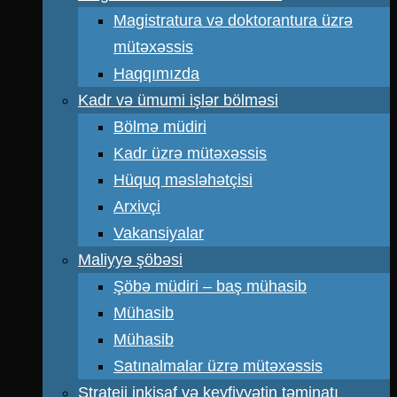
Magistratura və doktorantura üzrə
mütəxəssis
Haqqımızda
Kadr və ümumi işlər bölməsi
Bölmə müdiri
Kadr üzrə mütəxəssis
Hüquq məsləhətçisi
Arxivçi
Vakansiyalar
Maliyyə şöbəsi
Şöbə müdiri – baş mühasib
Mühasib
Mühasib
Satınalmalar üzrə mütəxəssis
Strateji inkişaf və keyfiyyətin təminatı