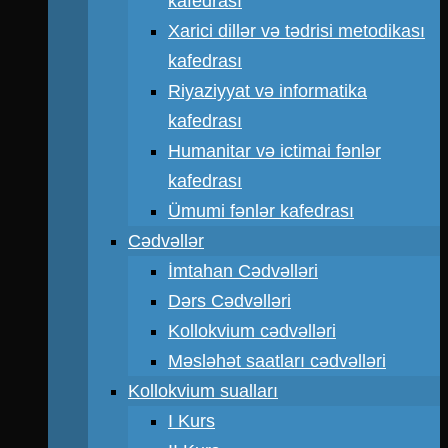
kafedrası
Xarici dillər və tədrisi metodikası
kafedrası
Riyaziyyat və informatika
kafedrası
Humanitar və ictimai fənlər
kafedrası
Ümumi fənlər kafedrası
Cədvəllər
İmtahan Cədvəlləri
Dərs Cədvəlləri
Kollokvium cədvəlləri
Məsləhət saatları cədvəlləri
Kollokvium sualları
I Kurs