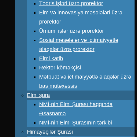
Tədris işləri üzrə prorektor
Elm və innovasiya məsələləri üzrə
prorektor
Ümumi işlər üzrə prorektor
Sosial məsələlər və ictimaiyyətlə
əlaqələr üzrə prorektor
Elmi katib
Rektor köməkçisi
Mətbuat və ictimaiyyətlə əlaqələr üzrə
baş mütəxəssis
Elmi şura
NMİ-nin Elmi Şurası haqqında
Əsasnamə
NMİ-nin Elmi Şurasının tərkibi
Himayəçilər Şurası