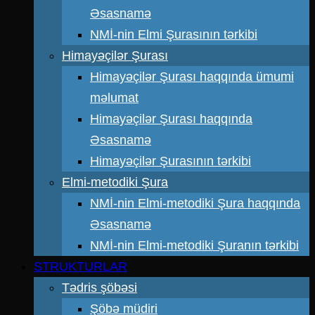
Əsasnamə
NMİ-nin Elmi Şurasının tərkibi
Himayəçilər Şurası
Himayəçilər Şurası haqqında ümumi
məlumat
Himayəçilər Şurası haqqında
Əsasnamə
Himayəçilər Şurasının tərkibi
Elmi-metodiki Şura
NMİ-nin Elmi-metodiki Şura haqqında
Əsasnamə
NMİ-nin Elmi-metodiki Şuranın tərkibi
STRUKTURLAR
Tədris şöbəsi
Şöbə müdiri