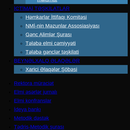
İCTİMAİ TƏŞKİLATLAR
Həmkarlar İttifaqı Komitəsi
NMİ-nin Məzunlar Assosiasiyası
Gənc Alimlər Şurası
Tələbə elmi cəmiyyəti
Tələbə gənclər təşkilati
BEYNƏLXALQ ƏLAQƏLƏR
Xarici Əlaqələr Şöbəsi
Rektora müraciət
Elmi əsərlər jurnalı
Elmi konfranslar
İdeya bankı
Metodik dəstək
Tədris-Metodik şurası