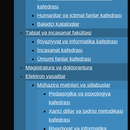
kafedrası
Humanitar və ictimai fənlər kafedrası
Bələdçi Kataloqlar
Təbiət və incəsənət fakültəsi
Riyaziyyat və informatika kafedrası
İncəsənət kafedrası
Ümumi fənlər kafedrası
Magistratura və doktorantura
Elektron vəsaitlər
Mühazirə mətnləri və sillabuslar
Pedaqogika və psixologiya
kafedrası
Xarici dillər və tədrisi metodikası
kafedrası
Riyaziyyat və informatika