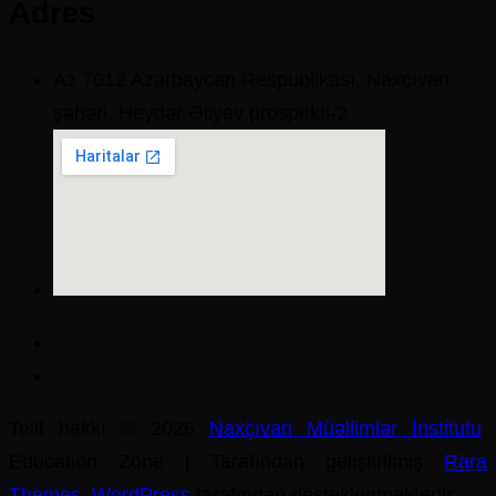
Adres
Az 7012 Azərbaycan Respublikası, Naxçıvan
şəhəri, Heydər Əliyev prospekti-2
Telif hakkı © 2026
Naxçıvan Müəllimlər İnstitutu
.
Education Zone | Tarafından geliştirilmiş
Rara
Themes
.
WordPress
tarafından desteklenmektedir.