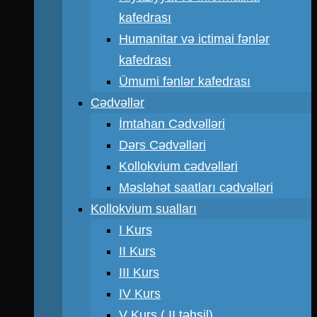
kafedrası
Humanitar və ictimai fənlər
kafedrası
Ümumi fənlər kafedrası
Cədvəllər
İmtahan Cədvəlləri
Dərs Cədvəlləri
Kollokvium cədvəlləri
Məsləhət saatları cədvəlləri
Kollokvium sualları
I Kurs
II Kurs
III Kurs
IV Kurs
V Kurs ( II təhsil)