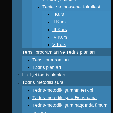
Təbiət və İncəsənət fakültəsi.
I Kurs
II Kurs
III Kurs
IV Kurs
V Kurs
Təhsil proqramları və Tədris planları
Təhsil proqramları
Tədris planları
İllik İşçi tədris planları
Tədris-metodiki şura
Tədris-metodiki şuranın tərkibi
Tədris-metodiki şura Əsasnamə
Tədris-metodiki şura haqqında ümumi
məlumat