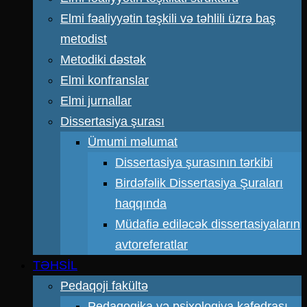
Elmi fəaliyyətin təşkili və təhlili üzrə baş
metodist
Metodiki dəstək
Elmi konfranslar
Elmi jurnallar
Dissertasiya şurası
Ümumi məlumat
Dissertasiya şurasının tərkibi
Birdəfəlik Dissertasiya Şuraları
haqqında
Müdafiə ediləcək dissertasiyaların
avtoreferatlar
TƏHSİL
Pedaqoji fakültə
Pedaqogika və psixologiya kafedrası