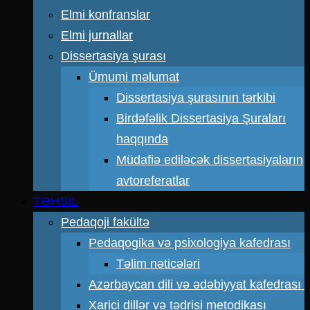
Elmi konfranslar
Elmi jurnallar
Dissertasiya şurası
Ümumi məlumat
Dissertasiya şurasının tərkibi
Birdəfəlik Dissertasiya Şuraları
haqqında
Müdafiə ediləcək dissertasiyaların
avtoreferatlar
TƏHSİL
Pedaqoji fakültə
Pedaqogika və psixologiya kafedrası
Təlim nəticələri
Azərbaycan dili və ədəbiyyat kafedrası
Xarici dillər və tədrisi metodikası