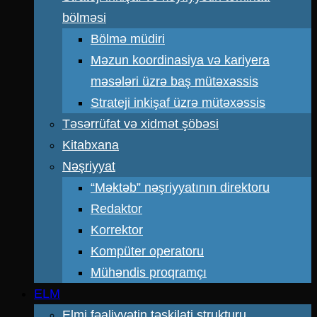
bölməsi
Bölmə müdiri
Məzun koordinasiya və kariyera
məsələri üzrə baş mütəxəssis
Strateji inkişaf üzrə mütəxəssis
Təsərrüfat və xidmət şöbəsi
Kitabxana
Nəşriyyat
“Məktəb” nəşriyyatının direktoru
Redaktor
Korrektor
Kompüter operatoru
Mühəndis proqramçı
ELM
Elmi fəaliyyətin təşkilati strukturu