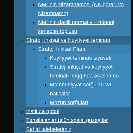
NMİ-nin Nizamnaməsi (NK qərarı və
Nizamnamə)
NMİ-nin daxili normativ – hüquqi
sənədlər toplusu
Strateji inkişaf və Keyfiyyət təminatı
Strateji İnkişaf Planı
Keyfiyyət təminatı siyasəti
Strateji inkişaf və keyfiyyət
təminatı haqqında əsasnamə
Məmnuniyyət sorğuları və
nəticələr
Məzun sorğuları
İnstituta qəbul
Təhsilalanlar üçün sosial güzəştlər
Şəhid tələbələrimiz