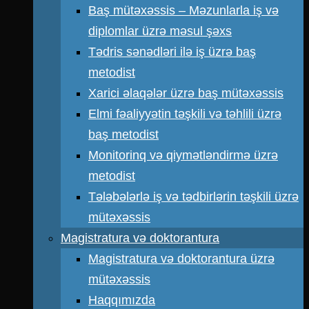
Baş mütəxəssis – Məzunlarla iş və
diplomlar üzrə məsul şəxs
Tədris sənədləri ilə iş üzrə baş
metodist
Xarici əlaqələr üzrə baş mütəxəssis
Elmi fəaliyyətin təşkili və təhlili üzrə
baş metodist
Monitorinq və qiymətləndirmə üzrə
metodist
Tələbələrlə iş və tədbirlərin təşkili üzrə
mütəxəssis
Magistratura və doktorantura
Magistratura və doktorantura üzrə
mütəxəssis
Haqqımızda