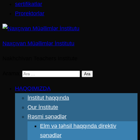
sertifikatlar
Prorektorlar
Naxçıvan Müəllimlər İnstitutu
Nakhchivan Teachers Institute
Arama:
HAQQIMIZDA
İnstitut haqqında
Our İnstitute
Rəsmi sənədlər
Elm və təhsil haqqında direktiv
sənədlər