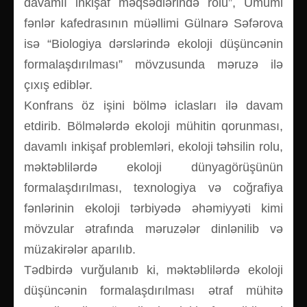
davamlı inkişaf məqsədlərində rolu”, Ümumi
fənlər kafedrasının müəllimi Gülnarə Səfərova
isə “Biologiya dərslərində ekoloji düşüncənin
formalaşdırılması” mövzusunda məruzə ilə
çıxış ediblər.
Konfrans öz işini bölmə iclasları ilə davam
etdirib. Bölmələrdə ekoloji mühitin qorunması,
davamlı inkişaf problemləri, ekoloji təhsilin rolu,
məktəblilərdə ekoloji dünyagörüşünün
formalaşdırılması, texnologiya və coğrafiya
fənlərinin ekoloji tərbiyədə əhəmiyyəti kimi
mövzular ətrafında məruzələr dinlənilib və
müzakirələr aparılıb.
Tədbirdə vurğulanıb ki, məktəblilərdə ekoloji
düşüncənin formalaşdırılması ətraf mühitə