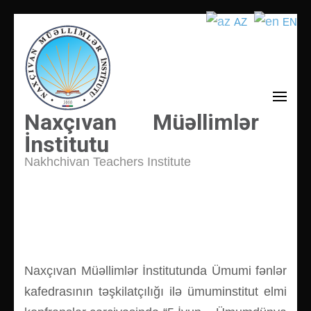
AZ
EN
İçeriğe
atla
(Enter
tuşuna
basın)
Naxçıvan Müəllimlər
İnstitutu
Nakhchivan Teachers Institute
Naxçıvan Müəllimlər İnstitutunda Ümumi fənlər
kafedrasının təşkilatçılığı ilə ümuminstitut elmi