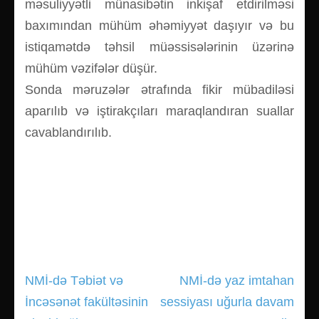
məsuliyyətli münasibətin inkişaf etdirilməsi
baxımından mühüm əhəmiyyət daşıyır və bu
istiqamətdə təhsil müəssisələrinin üzərinə
mühüm vəzifələr düşür.
Sonda məruzələr ətrafında fikir mübadiləsi
aparılıb və iştirakçıları maraqlandıran suallar
cavablandırılıb.
NMİ-də Təbiət və
NMİ-də yaz imtahan
Yazı
İncəsənət fakültəsinin
sessiyası uğurla davam
gezinmesi