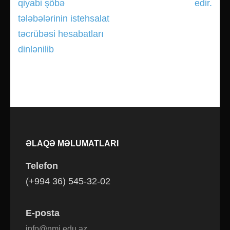
qiyabi şöbə
edir.
tələbələrinin istehsalat
təcrübəsi hesabatları
dinlənilib
ƏLAQƏ MƏLUMATLARI
Telefon
(+994 36) 545-32-02
E-posta
info@nmi.edu.az