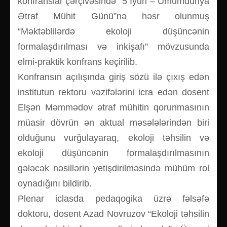
konfranslar çərçivəsində “5 İyun – Ümumdünya
Ətraf Mühit Günü”nə həsr olunmuş
“Məktəblilərdə ekoloji düşüncənin
formalaşdırılması və inkişafı” mövzusunda
elmi-praktik konfrans keçirilib.
Konfransın açılışında giriş sözü ilə çıxış edən
institutun rektoru vəzifələrini icra edən dosent
Elşən Məmmədov ətraf mühitin qorunmasının
müasir dövrün ən aktual məsələlərindən biri
olduğunu vurğulayaraq, ekoloji təhsilin və
ekoloji düşüncənin formalaşdırılmasının
gələcək nəsillərin yetişdirilməsində mühüm rol
oynadığını bildirib.
Plenar iclasda pedaqogika üzrə fəlsəfə
doktoru, dosent Azad Novruzov “Ekoloji təhsilin