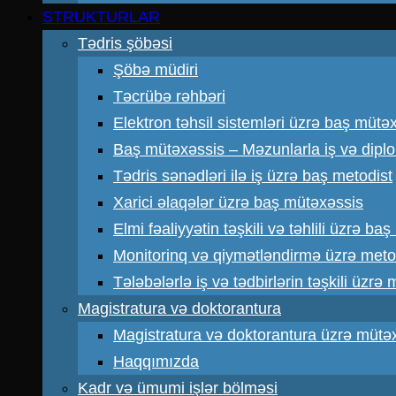
STRUKTURLAR
Tədris şöbəsi
Şöbə müdiri
Təcrübə rəhbəri
Elektron təhsil sistemləri üzrə baş mütə
Baş mütəxəssis – Məzunlarla iş və dipl
Tədris sənədləri ilə iş üzrə baş metodist
Xarici əlaqələr üzrə baş mütəxəssis
Elmi fəaliyyətin təşkili və təhlili üzrə ba
Monitorinq və qiymətləndirmə üzrə meto
Tələbələrlə iş və tədbirlərin təşkili üzrə
Magistratura və doktorantura
Magistratura və doktorantura üzrə mütə
Haqqımızda
Kadr və ümumi işlər bölməsi