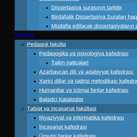
Dissertasiya şurasının tərkibi
Birdəfəlik Dissertasiya Şuraları ha
Müdafiə ediləcək dissertasiyaların a
TƏHSİL
Pedaqoji fakültə
Pedaqogika və psixologiya kafedrası
Təlim nəticələri
Azərbaycan dili və ədəbiyyat kafedrası
Xarici dillər və tədrisi metodikası kafedr
Humanitar və ictimai fənlər kafedrası
Bələdçi Kataloqlar
Təbiət və incəsənət fakültəsi
Riyaziyyat və informatika kafedrası
İncəsənət kafedrası
Ümumi fənlər kafedrası