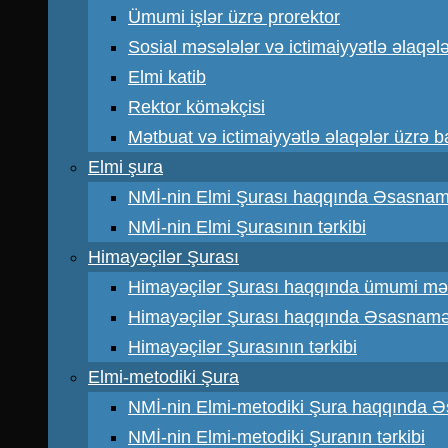
Ümumi işlər üzrə prorektor
Sosial məsələlər və ictimaiyyətlə əlaqəl
Elmi katib
Rektor köməkçisi
Mətbuat və ictimaiyyətlə əlaqələr üzrə 
Elmi şura
NMİ-nin Elmi Şurası haqqında Əsasna
NMİ-nin Elmi Şurasının tərkibi
Himayəçilər Şurası
Himayəçilər Şurası haqqında ümumi mə
Himayəçilər Şurası haqqında Əsasnam
Himayəçilər Şurasının tərkibi
Elmi-metodiki Şura
NMİ-nin Elmi-metodiki Şura haqqında 
NMİ-nin Elmi-metodiki Şuranın tərkibi