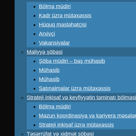
Bölmə müdiri
Kadr üzrə mütəxəssis
Hüquq məsləhətçisi
Arxivçi
Vakansiyalar
Maliyyə şöbəsi
Şöbə müdiri – baş mühasib
Mühasib
Mühasib
Satınalmalar üzrə mütəxəssis
Strateji inkişaf və keyfiyyətin təminatı bölməs
Bölmə müdiri
Məzun koordinasiya və kariyera məsələr
Strateji inkişaf üzrə mütəxəssis
Təsərrüfat və xidmət şöbəsi