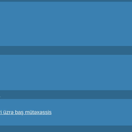
i
i üzrə baş mütəxəssis