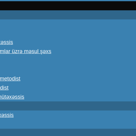
xəssis
omlar üzrə məsul şəxs
ş metodist
dist
 mütəxəssis
xəssis