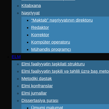
Kitabxana
Nəşriyyat
“Məktəb” nəşriyyatının direktoru
Redaktor
Korrektor
Kompüter operatoru
Mühəndis proqramçı
ELM
Elmi fəaliyyətin təşkilati strukturu
Elmi fəaliyyətin təşkili və təhlili üzrə baş meto
Metodiki dəstək
Elmi konfranslar
Elmi jurnallar
Dissertasiya şurası
Ümumi məlumat