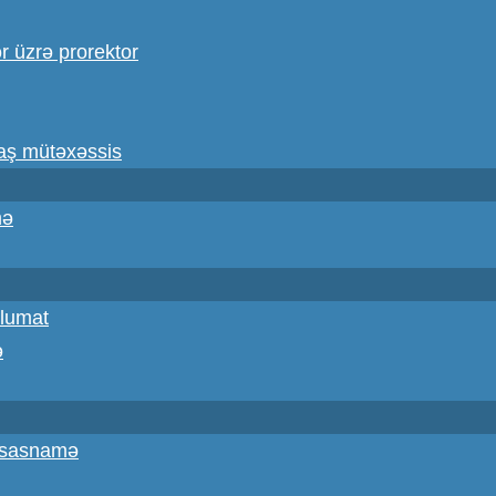
ər üzrə prorektor
baş mütəxəssis
mə
lumat
ə
Əsasnamə