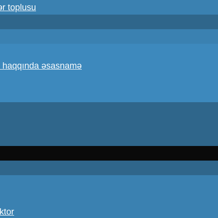
ər toplusu
atı haqqında əsasnamə
ktor