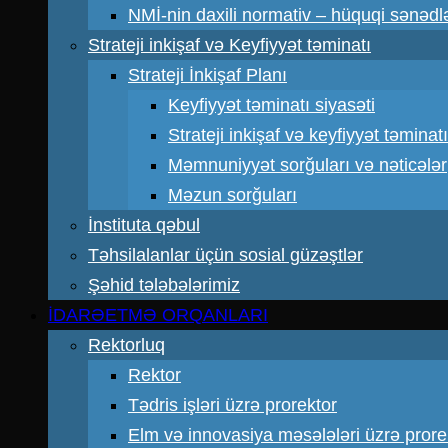
NMİ-nin daxili normativ – hüquqi sənədl
Strateji inkişaf və Keyfiyyət təminatı
Strateji İnkişaf Planı
Keyfiyyət təminatı siyasəti
Strateji inkişaf və keyfiyyət təmin
Məmnuniyyət sorğuları və nəticələr
Məzun sorğuları
İnstituta qəbul
Təhsilalanlar üçün sosial güzəştlər
Şəhid tələbələrimiz
İDARƏETMƏ ORQANLARI
Rektorluq
Rektor
Tədris işləri üzrə prorektor
Elm və innovasiya məsələləri üzrə prore