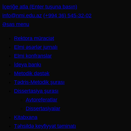
İçeriğe atla (Enter tuşuna basın)
info@nmi.edu.az
(+994 36) 545-32-02
Əsas menu
Rektora müraciət
Elmi əsərlər jurnalı
Elmi konfranslar
İdeya bankı
Metodik dəstək
Tədris-Metodik şurası
Dissertasiya şurası
Avtoreferatlar
Dissertasiyalar
Kitabxana
Təhsildə keyfiyyət təminatı