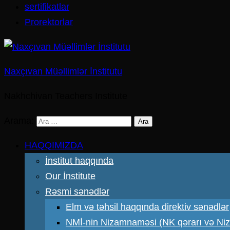
sertifikatlar
Prorektorlar
Naxçıvan Müəllimlər İnstitutu
Nakhchivan Teachers Institute
Arama:
HAQQIMIZDA
İnstitut haqqında
Our İnstitute
Rəsmi sənədlər
Elm və təhsil haqqında direktiv sənədlər
NMİ-nin Nizamnaməsi (NK qərarı və N