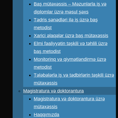
Baş mütəxəssis – Məzunlarla iş və
diplomlar üzrə məsul şəxs
Tədris sənədləri ilə iş üzrə baş
metodist
Xarici əlaqələr üzrə baş mütəxəssis
Elmi fəaliyyətin təşkili və təhlili üzrə
baş metodist
Monitorinq və qiymətləndirmə üzrə
metodist
Tələbələrlə iş və tədbirlərin təşkili üzrə
mütəxəssis
Magistratura və doktorantura
Magistratura və doktorantura üzrə
mütəxəssis
Haqqımızda