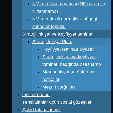
NMİ-nin Nizamnaməsi (NK qərarı və
Nizamnamə)
NMİ-nin daxili normativ – hüquqi
sənədlər toplusu
Strateji inkişaf və Keyfiyyət təminatı
Strateji İnkişaf Planı
Keyfiyyət təminatı siyasəti
Strateji inkişaf və keyfiyyət
təminatı haqqında əsasnamə
Məmnuniyyət sorğuları və
nəticələr
Məzun sorğuları
İnstituta qəbul
Təhsilalanlar üçün sosial güzəştlər
Şəhid tələbələrimiz