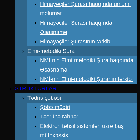
Himayəçilər Şurası haqqında ümumi
məlumat
Himayəçilər Şurası haqqında
Əsasnamə
Himayəçilər Şurasının tərkibi
Elmi-metodiki Şura
NMİ-nin Elmi-metodiki Şura haqqında
Əsasnamə
NMİ-nin Elmi-metodiki Şuranın tərkibi
STRUKTURLAR
Tədris şöbəsi
Şöbə müdiri
Təcrübə rəhbəri
Elektron təhsil sistemləri üzrə baş
mütəxəssis