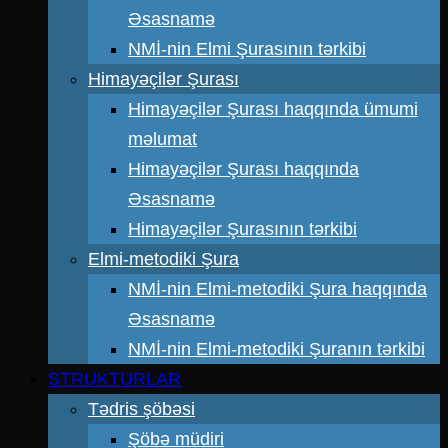
Əsasnamə
NMİ-nin Elmi Şurasının tərkibi
Himayəçilər Şurası
Himayəçilər Şurası haqqında ümumi
məlumat
Himayəçilər Şurası haqqında
Əsasnamə
Himayəçilər Şurasının tərkibi
Elmi-metodiki Şura
NMİ-nin Elmi-metodiki Şura haqqında
Əsasnamə
NMİ-nin Elmi-metodiki Şuranın tərkibi
STRUKTURLAR
Tədris şöbəsi
Şöbə müdiri