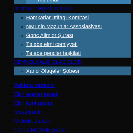
İCTİMAİ TƏŞKİLATLAR
Həmkarlar İttifaqı Komitəsi
NMİ-nin Məzunlar Assosiasiyası
Gənc Alimlər Şurası
Tələbə elmi cəmiyyəti
Tələbə gənclər təşkilati
BEYNƏLXALQ ƏLAQƏLƏR
Xarici Əlaqələr Şöbəsi
Rektora müraciət
Elmi əsərlər jurnalı
Elmi konfranslar
İdeya bankı
Metodik dəstək
Tədris-Metodik şurası