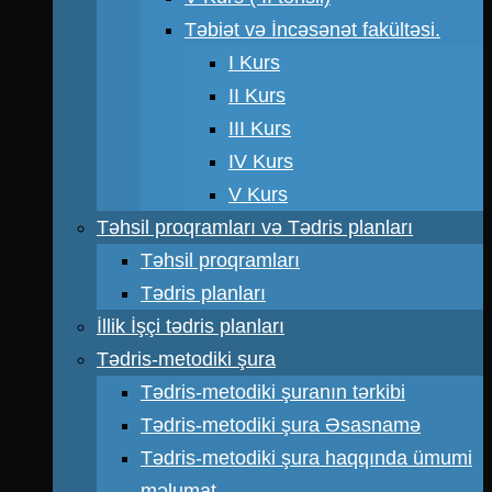
Təbiət və İncəsənət fakültəsi.
I Kurs
II Kurs
III Kurs
IV Kurs
V Kurs
Təhsil proqramları və Tədris planları
Təhsil proqramları
Tədris planları
İllik İşçi tədris planları
Tədris-metodiki şura
Tədris-metodiki şuranın tərkibi
Tədris-metodiki şura Əsasnamə
Tədris-metodiki şura haqqında ümumi
məlumat