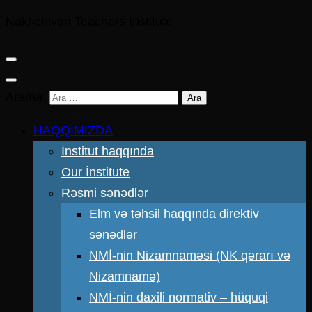
Nakhchivan Teachers Institute
Arama:
HAQQIMIZDA
İnstitut haqqında
Our İnstitute
Rəsmi sənədlər
Elm və təhsil haqqında direktiv
sənədlər
NMİ-nin Nizamnaməsi (NK qərarı və
Nizamnamə)
NMİ-nin daxili normativ – hüquqi