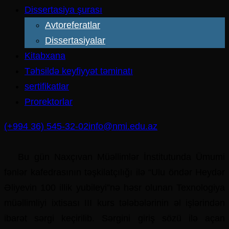
Dissertasiya şurası
Avtoreferatlar
Dissertasiyalar
Kitabxana
Təhsildə keyfiyyət təminatı
sertifikatlar
Prorektorlar
(+994 36) 545-32-02
info@nmi.edu.az
Bu gün Naxçıvan Müəllimlər İnstitutunda Ümumi
fənlər kafedrasının təşkilatçılığı ilə “Ulu öndər Heydər
Əliyevin 100 illik yubileyi”nə həsr olunan Texnologiya
müəllimliyi ixtisası III kurs tələbələrinin əl işlərindən
ibarət sərgi keçirilib. Sərgini giriş sözü ilə açan