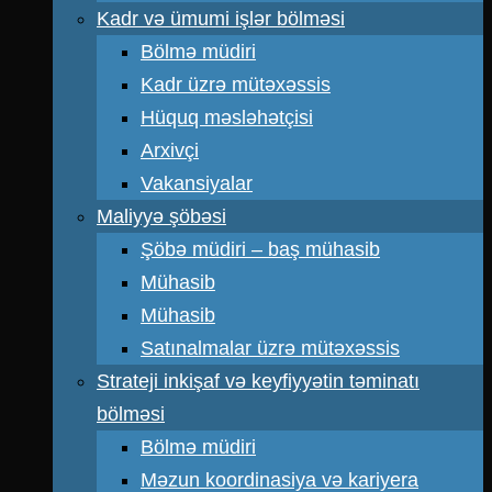
Kadr və ümumi işlər bölməsi
Bölmə müdiri
Kadr üzrə mütəxəssis
Hüquq məsləhətçisi
Arxivçi
Vakansiyalar
Maliyyə şöbəsi
Şöbə müdiri – baş mühasib
Mühasib
Mühasib
Satınalmalar üzrə mütəxəssis
Strateji inkişaf və keyfiyyətin təminatı
bölməsi
Bölmə müdiri
Məzun koordinasiya və kariyera