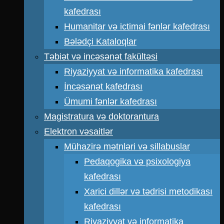
kafedrası
Humanitar və ictimai fənlər kafedrası
Bələdçi Kataloqlar
Təbiət və incəsənət fakültəsi
Riyaziyyat və informatika kafedrası
İncəsənət kafedrası
Ümumi fənlər kafedrası
Magistratura və doktorantura
Elektron vəsaitlər
Mühazirə mətnləri və sillabuslar
Pedaqogika və psixologiya
kafedrası
Xarici dillər və tədrisi metodikası
kafedrası
Riyaziyyat və informatika