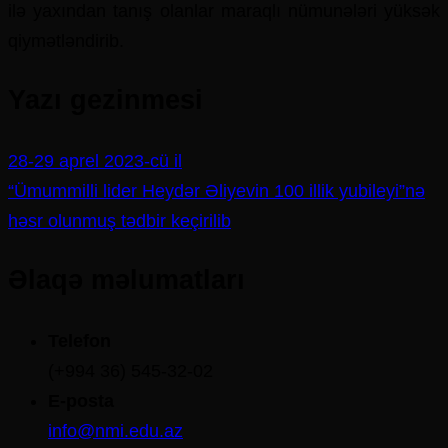
ilə yaxından tanış olanlar maraqlı nümunələri yüksək
qiymətləndirib.
Yazı gezinmesi
28-29 aprel 2023-cü il
“Ümummilli lider Heydər Əliyevin 100 illik yubileyi”nə
həsr olunmuş tədbir keçirilib
Əlaqə məlumatları
Telefon
(+994 36) 545-32-02
E-posta
info@nmi.edu.az