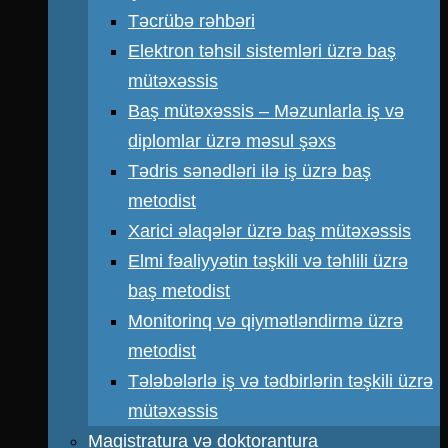
Təcrübə rəhbəri
Elektron təhsil sistemləri üzrə baş
mütəxəssis
Baş mütəxəssis – Məzunlarla iş və
diplomlar üzrə məsul şəxs
Tədris sənədləri ilə iş üzrə baş
metodist
Xarici əlaqələr üzrə baş mütəxəssis
Elmi fəaliyyətin təşkili və təhlili üzrə
baş metodist
Monitorinq və qiymətləndirmə üzrə
metodist
Tələbələrlə iş və tədbirlərin təşkili üzrə
mütəxəssis
Magistratura və doktorantura