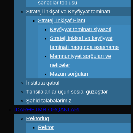
sənədlər toplusu
Strateji inkişaf və Keyfiyyət təminatı
Strateji İnkişaf Planı
Keyfiyyət təminatı siyasəti
Strateji inkişaf və keyfiyyət
təminatı haqqında əsasnamə
Məmnuniyyət sorğuları və
nəticələr
Məzun sorğuları
İnstituta qəbul
Təhsilalanlar üçün sosial güzəştlər
Şəhid tələbələrimiz
İDARƏETMƏ ORQANLARI
Rektorluq
Rektor