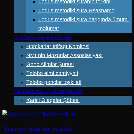
Tədris-metodiki şuranın tərkibi
Tədris-metodiki şura Əsasnamə
Tədris-metodiki şura haqqında ümumi
məlumat
İCTİMAİ TƏŞKİLATLAR
Həmkarlar İttifaqı Komitəsi
NMİ-nin Məzunlar Assosiasiyası
Gənc Alimlər Şurası
Tələbə elmi cəmiyyəti
Tələbə gənclər təşkilati
BEYNƏLXALQ ƏLAQƏLƏR
Xarici Əlaqələr Şöbəsi
Naxçıvan Müəllimlər İnstitutu