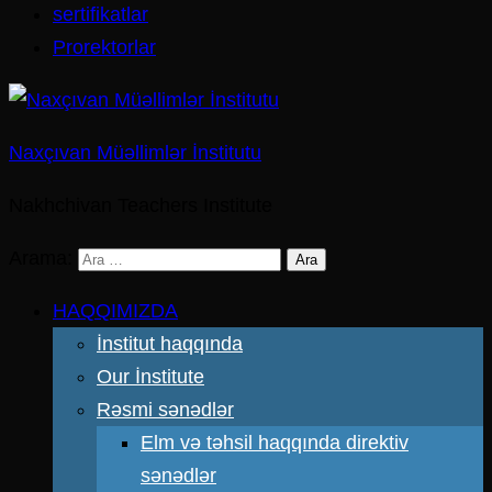
sertifikatlar
Prorektorlar
Naxçıvan Müəllimlər İnstitutu
Nakhchivan Teachers Institute
Arama:
HAQQIMIZDA
İnstitut haqqında
Our İnstitute
Rəsmi sənədlər
Elm və təhsil haqqında direktiv
sənədlər