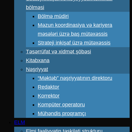
bölməsi
Bölmə müdiri
Məzun koordinasiya və kariyera
məsələri üzrə baş mütəxəssis
Strateji inkişaf üzrə mütəxəssis
Təsərrüfat və xidmət şöbəsi
Kitabxana
Nəşriyyat
“Məktəb” nəşriyyatının direktoru
Redaktor
Korrektor
Kompüter operatoru
Mühəndis proqramçı
ELM
Elmi fəaliyyətin təşkilati strukturu