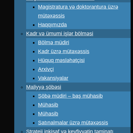
Magistratura və doktorantura üzrə
mütəxəssis
Haqqımızda
Kadr və ümumi işlər bölməsi
Bölmə müdiri
Kadr üzrə mütəxəssis
Hüquq məsləhətçisi
Arxivçi
Vakansiyalar
Maliyyə şöbəsi
Şöbə müdiri – baş mühasib
Mühasib
Mühasib
Satınalmalar üzrə mütəxəssis
Strateji inkişaf və keyfiyyətin təminatı