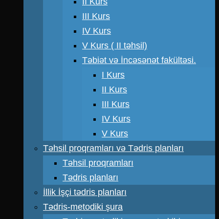
II Kurs
III Kurs
IV Kurs
V Kurs ( II təhsil)
Təbiət və İncəsənət fakültəsi.
I Kurs
II Kurs
III Kurs
IV Kurs
V Kurs
Təhsil proqramları və Tədris planları
Təhsil proqramları
Tədris planları
İllik İşçi tədris planları
Tədris-metodiki şura