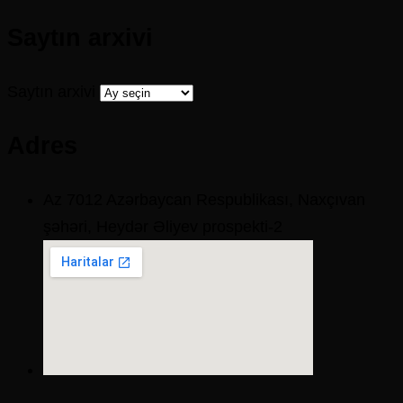
Saytın arxivi
Saytın arxivi
Adres
Az 7012 Azərbaycan Respublikası, Naxçıvan
şəhəri, Heydər Əliyev prospekti-2