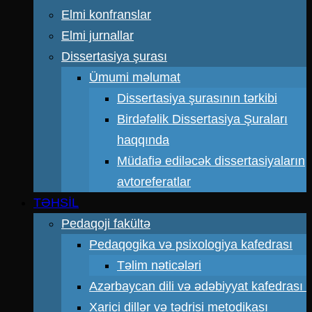
Elmi konfranslar
Elmi jurnallar
Dissertasiya şurası
Ümumi məlumat
Dissertasiya şurasının tərkibi
Birdəfəlik Dissertasiya Şuraları
haqqında
Müdafiə ediləcək dissertasiyaların
avtoreferatlar
TƏHSİL
Pedaqoji fakültə
Pedaqogika və psixologiya kafedrası
Təlim nəticələri
Azərbaycan dili və ədəbiyyat kafedrası
Xarici dillər və tədrisi metodikası