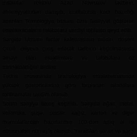
institutun rektoru Azad Novruzov tədbirin,
əhəmiyyətindən danışıb, institututda kadr hazırlığı
aparılan Texnologiya ixtisası üzrə fəaliyyət göstərən
emalatxanaların tələbələrə verdiyi töhfələri qeyd edib.
Sərgidə Ümumi fənlər kafedrasının müdiri, dosent
Qızıllı Əliyeva çıxış edərək tədbirin keçirilməsində
əməyi olan müəllimlərə və tələbələrə öz
minnətdarlığını bildirib.
Tədris prosesində texnologiya emalatxanasında
yüksək göstəricilərinə görə fərqlənən tələbələrə
tərifnamələr təqdim olunub.
Sonra sərgiyə baxış keçirilib. Sərgidə ağac, metal,
keramika, şüşə, plastik, kağız, karton və digər
məmulatlardan hazırlanmış 100-dən artıq əl işi
nümunələri nümayiş olunub. Yaradılan şərait və sərgi