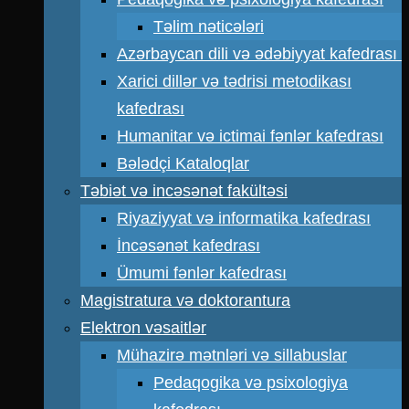
Təlim nəticələri
Azərbaycan dili və ədəbiyyat kafedrası
Xarici dillər və tədrisi metodikası
kafedrası
Humanitar və ictimai fənlər kafedrası
Bələdçi Kataloqlar
Təbiət və incəsənət fakültəsi
Riyaziyyat və informatika kafedrası
İncəsənət kafedrası
Ümumi fənlər kafedrası
Magistratura və doktorantura
Elektron vəsaitlər
Mühazirə mətnləri və sillabuslar
Pedaqogika və psixologiya