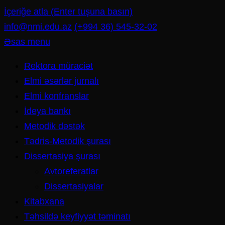
İçeriğe atla (Enter tuşuna basın)
info@nmi.edu.az
(+994 36) 545-32-02
Əsas menu
Rektora müraciət
Elmi əsərlər jurnalı
Elmi konfranslar
İdeya bankı
Metodik dəstək
Tədris-Metodik şurası
Dissertasiya şurası
Avtoreferatlar
Dissertasiyalar
Kitabxana
Təhsildə keyfiyyət təminatı