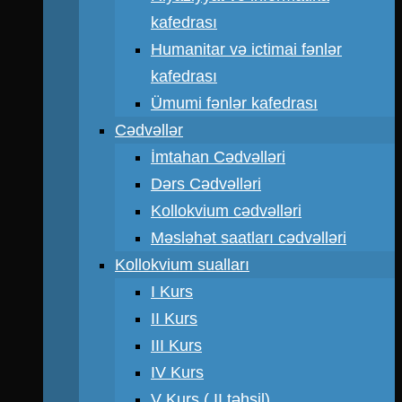
kafedrası
Humanitar və ictimai fənlər
kafedrası
Ümumi fənlər kafedrası
Cədvəllər
İmtahan Cədvəlləri
Dərs Cədvəlləri
Kollokvium cədvəlləri
Məsləhət saatları cədvəlləri
Kollokvium sualları
I Kurs
II Kurs
III Kurs
IV Kurs
V Kurs ( II təhsil)