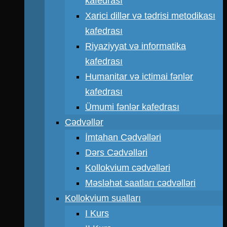
kafedrası
Xarici dillər və tədrisi metodikası
kafedrası
Riyaziyyat və informatika
kafedrası
Humanitar və ictimai fənlər
kafedrası
Ümumi fənlər kafedrası
Cədvəllər
İmtahan Cədvəlləri
Dərs Cədvəlləri
Kollokvium cədvəlləri
Məsləhət saatları cədvəlləri
Kollokvium sualları
I Kurs