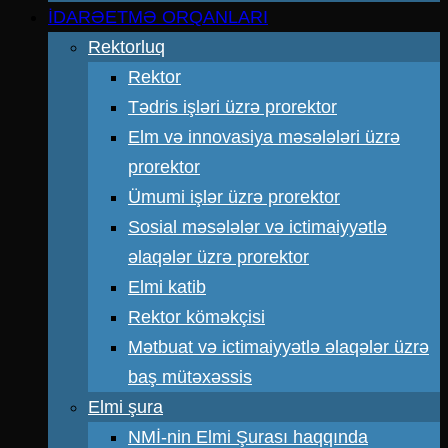
İDARƏETMƏ ORQANLARI
Rektorluq
Rektor
Tədris işləri üzrə prorektor
Elm və innovasiya məsələləri üzrə
prorektor
Ümumi işlər üzrə prorektor
Sosial məsələlər və ictimaiyyətlə
əlaqələr üzrə prorektor
Elmi katib
Rektor köməkçisi
Mətbuat və ictimaiyyətlə əlaqələr üzrə
baş mütəxəssis
Elmi şura
NMİ-nin Elmi Şurası haqqında