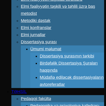
Elmi fəaliyyətin təşkili və təhlili üzrə baş
metodist
Metodiki dəstək
Elmi konfranslar
Elmi jurnallar
Dissertasiya şurası
Ümumi məlumat
Dissertasiya şurasının tərkibi
Birdəfəlik Dissertasiya Şuraları
haqqında
Müdafiə ediləcək dissertasiyaların
avtoreferatlar
TƏHSİL
Pedaqoji fakültə
Pedaqogika və psixologiya kafedrası