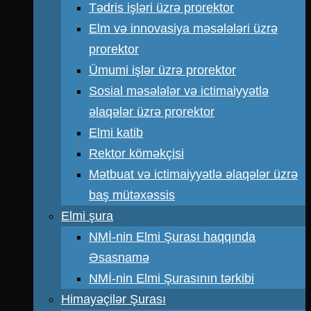
Tədris işləri üzrə prorektor
Elm və innovasiya məsələləri üzrə
prorektor
Ümumi işlər üzrə prorektor
Sosial məsələlər və ictimaiyyətlə
əlaqələr üzrə prorektor
Elmi katib
Rektor köməkçisi
Mətbuat və ictimaiyyətlə əlaqələr üzrə
baş mütəxəssis
Elmi şura
NMİ-nin Elmi Şurası haqqında
Əsasnamə
NMİ-nin Elmi Şurasının tərkibi
Himayəçilər Şurası