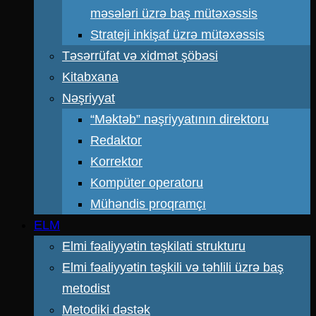
məsələri üzrə baş mütəxəssis
Strateji inkişaf üzrə mütəxəssis
Təsərrüfat və xidmət şöbəsi
Kitabxana
Nəşriyyat
“Məktəb” nəşriyyatının direktoru
Redaktor
Korrektor
Kompüter operatoru
Mühəndis proqramçı
ELM
Elmi fəaliyyətin təşkilati strukturu
Elmi fəaliyyətin təşkili və təhlili üzrə baş
metodist
Metodiki dəstək