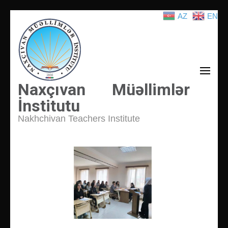
AZ
EN
İçeriğe
atla
(Enter
tuşuna
basın)
Naxçıvan Müəllimlər
İnstitutu
Nakhchivan Teachers Institute