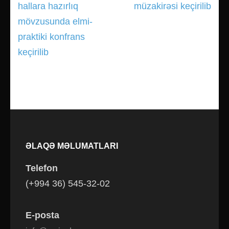
gezinmesi
hallara hazırlıq
müzakirəsi keçirilib
mövzusunda elmi-
praktiki konfrans
keçirilib
ƏLAQƏ MƏLUMATLARI
Telefon
(+994 36) 545-32-02
E-posta