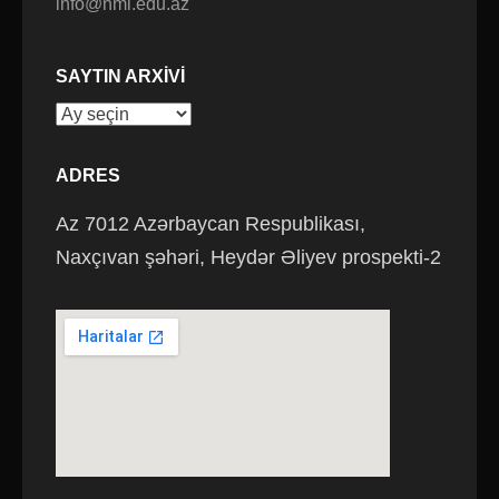
info@nmi.edu.az
SAYTIN ARXIVI
Saytın
arxivi
ADRES
Az 7012 Azərbaycan Respublikası,
Naxçıvan şəhəri, Heydər Əliyev prospekti-2