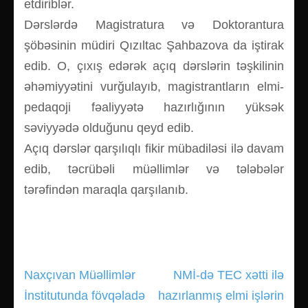
etdiriblər.
Dərslərdə Magistratura və Doktorantura
şöbəsinin müdiri Qızıltac Şahbazova da iştirak
edib. O, çıxış edərək açıq dərslərin təşkilinin
əhəmiyyətini vurğulayıb, magistrantların elmi-
pedaqoji fəaliyyətə hazırlığının yüksək
səviyyədə olduğunu qeyd edib.
Açıq dərslər qarşılıqlı fikir mübadiləsi ilə davam
edib, təcrübəli müəllimlər və tələbələr
tərəfindən maraqla qarşılanıb.
Naxçıvan Müəllimlər
NMİ-də TEC xətti ilə
Yazı
İnstitutunda fövqəladə
hazırlanmış elmi işlərin