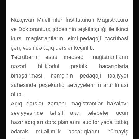
Naxçıvan Müəllimlər İnstitutunun Magistratura
və Doktorantura şöbəsinin təşkilatçılığı ilə ikinci
kurs magistrantların elmi-pedaqoji təcrübəsi
çərçivəsində açıq dərslər keçirilib.
Təcrübənin əsas məqsədi magistrantların
nəzəri biliklərini praktik bacarıqlarla
birləşdirməsi, həmçinin pedaqoji fəaliyyət
sahəsində peşəkarlıq səviyyələrinin artırılması
olub.
Açıq dərslər zamanı magistrantlar bakalavr
səviyyəsində təhsil alan tələbələr üçün
hazırladıqları dərs planlarını auditoriyada tətbiq
edərək müəllimlik bacarıqlarını nümayiş