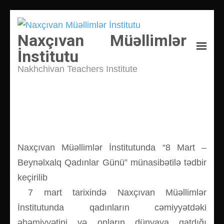
İçeriğe
atla
Naxçıvan Müəllimlər
(Enter
İnstitutu
tuşuna
Nakhchivan Teachers Institute
basın)
Naxçıvan Müəllimlər İnstitutunda “8 Mart –
Beynəlxalq Qadınlar Günü” münasibətilə tədbir
keçirilib
7 mart tarixində Naxçıvan Müəllimlər
İnstitutunda qadınların cəmiyyətdəki
əhəmiyyətini və onların dünyaya qatdığı