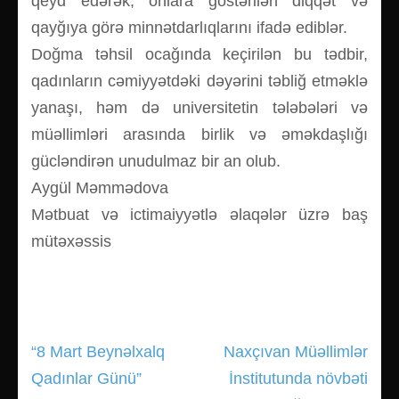
qeyd edərək, onlara göstərilən diqqət və
qayğıya görə minnətdarlıqlarını ifadə ediblər.
Doğma təhsil ocağında keçirilən bu tədbir,
qadınların cəmiyyətdəki dəyərini təbliğ etməklə
yanaşı, həm də universitetin tələbələri və
müəllimləri arasında birlik və əməkdaşlığı
gücləndirən unudulmaz bir an olub.
Aygül Məmmədova
Mətbuat və ictimaiyyətlə əlaqələr üzrə baş
mütəxəssis
“8 Mart Beynəlxalq
Naxçıvan Müəllimlər
Yazı
Qadınlar Günü”
İnstitutunda növbəti
gezinmesi