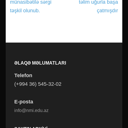
münasibətilə sərgi
təlim uğurla başa
təşkil olunub.
çatmışdır
ƏLAQƏ MƏLUMATLARI
Telefon
(+994 36) 545-32-02
E-posta
info@nmi.edu.az