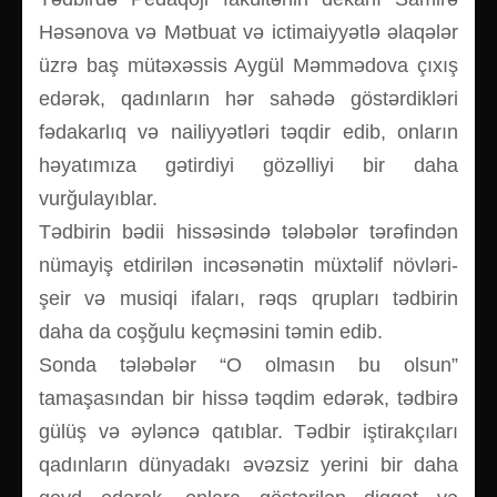
Həsənova və Mətbuat və ictimaiyyətlə əlaqələr
üzrə baş mütəxəssis Aygül Məmmədova çıxış
edərək, qadınların hər sahədə göstərdikləri
fədakarlıq və nailiyyətləri təqdir edib, onların
həyatımıza gətirdiyi gözəlliyi bir daha
vurğulayıblar.
Tədbirin bədii hissəsində tələbələr tərəfindən
nümayiş etdirilən incəsənətin müxtəlif növləri-
şeir və musiqi ifaları, rəqs qrupları tədbirin
daha da coşğulu keçməsini təmin edib.
Sonda tələbələr “O olmasın bu olsun”
tamaşasından bir hissə təqdim edərək, tədbirə
gülüş və əyləncə qatıblar. Tədbir iştirakçıları
qadınların dünyadakı əvəzsiz yerini bir daha