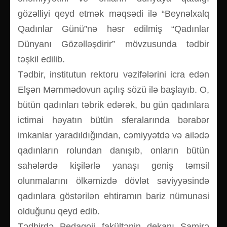
gözəlliyi qeyd etmək məqsədi ilə “Beynəlxalq
Qadınlar Günü”nə həsr edilmiş “Qadınlar
Dünyanı Gözəlləşdirir” mövzusunda tədbir
təşkil edilib.
Tədbir, institutun rektoru vəzifələrini icra edən
Elşən Məmmədovun açılış sözü ilə başlayıb. O,
bütün qadınları təbrik edərək, bu gün qadınlara
ictimai həyatın bütün sferalarında bərabər
imkanlar yaradıldığından, cəmiyyətdə və ailədə
qadınların rolundan danışıb, onların bütün
sahələrdə kişilərlə yanaşı geniş təmsil
olunmalarını ölkəmizdə dövlət səviyyəsində
qadınlara göstərilən ehtiramın bariz nümunəsi
olduğunu qeyd edib.
Tədbirdə Pedaqoji fakültənin dekanı Samirə