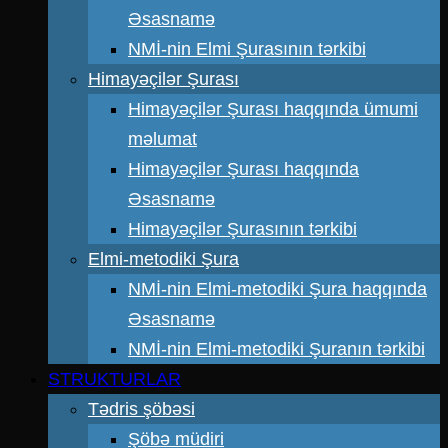
Əsasnamə
NMİ-nin Elmi Şurasının tərkibi
Himayəçilər Şurası
Himayəçilər Şurası haqqında ümumi
məlumat
Himayəçilər Şurası haqqında
Əsasnamə
Himayəçilər Şurasının tərkibi
Elmi-metodiki Şura
NMİ-nin Elmi-metodiki Şura haqqında
Əsasnamə
NMİ-nin Elmi-metodiki Şuranın tərkibi
STRUKTURLAR
Tədris şöbəsi
Şöbə müdiri