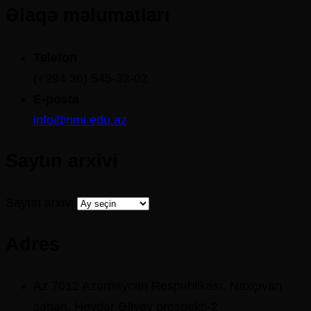
Əlaqə məlumatları
Telefon
(+994 36) 545-32-02
E-posta
info@nmi.edu.az
Saytın arxivi
Saytın arxivi
Adres
Az 7012 Azərbaycan Respublikası, Naxçıvan
şəhəri, Heydər Əliyev prospekti-2