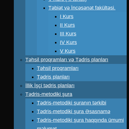
Təbiət və İncəsənət fakültəsi.
I Kurs
II Kurs
III Kurs
IV Kurs
V Kurs
Təhsil proqramları və Tədris planları
Təhsil proqramları
Tədris planları
İllik İşçi tədris planları
Tədris-metodiki şura
Tədris-metodiki şuranın tərkibi
Tədris-metodiki şura Əsasnamə
Tədris-metodiki şura haqqında ümumi
məlumat