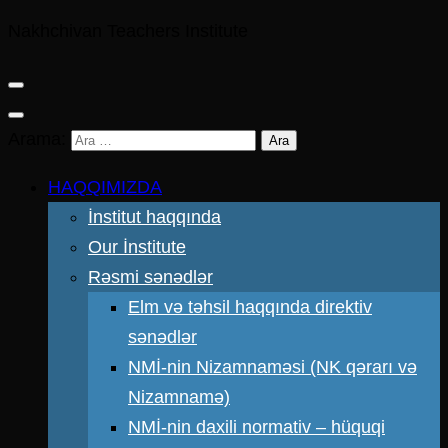
Nakhchivan Teachers Institute
Arama:
HAQQIMIZDA
İnstitut haqqında
Our İnstitute
Rəsmi sənədlər
Elm və təhsil haqqında direktiv
sənədlər
NMİ-nin Nizamnaməsi (NK qərarı və
Nizamnamə)
NMİ-nin daxili normativ – hüquqi