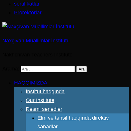
sertifikatlar
Prorektorlar
Naxçıvan Müəllimlər İnstitutu
Nakhchivan Teachers Institute
Arama:
HAQQIMIZDA
İnstitut haqqında
Our İnstitute
Rəsmi sənədlər
Elm və təhsil haqqında direktiv
sənədlər