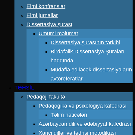
Elmi konfranslar
Elmi jurnallar
Dissertasiya şurası
Ümumi məlumat
Dissertasiya şurasının tərkibi
Birdəfəlik Dissertasiya Şuraları
haqqında
Müdafiə ediləcək dissertasiyaların
avtoreferatlar
TƏHSİL
Pedaqoji fakültə
Pedaqogika və psixologiya kafedrası
Təlim nəticələri
Azərbaycan dili və ədəbiyyat kafedrası
Xarici dillər və tədrisi metodikası