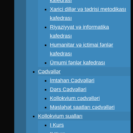
kafedrası
Xarici dillər və tədrisi metodikası
kafedrası
Riyaziyyat və informatika
kafedrası
Humanitar və ictimai fənlər
kafedrası
Ümumi fənlər kafedrası
Cədvəllər
İmtahan Cədvəlləri
Dərs Cədvəlləri
Kollokvium cədvəlləri
Məsləhət saatları cədvəlləri
Kollokvium sualları
I Kurs