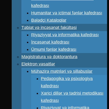
kafedrası
Humanitar və ictimai fənlər kafedrası
Bələdçi Kataloqlar
Təbiət və incəsənət fakültəsi
Riyaziyyat və informatika kafedrası
İncəsənət kafedrası
Ümumi fənlər kafedrası
Magistratura və doktorantura
Elektron vəsaitlər
Mühazirə mətnləri və sillabuslar
Pedaqogika və psixologiya
kafedrası
Xarici dillər və tədrisi metodikası
kafedrası
Riyaziyyat və informatika