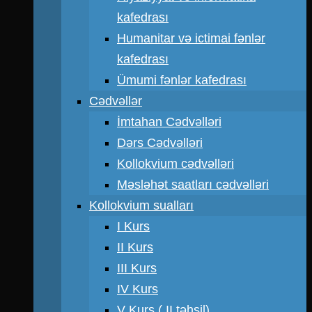
kafedrası
Humanitar və ictimai fənlər
kafedrası
Ümumi fənlər kafedrası
Cədvəllər
İmtahan Cədvəlləri
Dərs Cədvəlləri
Kollokvium cədvəlləri
Məsləhət saatları cədvəlləri
Kollokvium sualları
I Kurs
II Kurs
III Kurs
IV Kurs
V Kurs ( II təhsil)