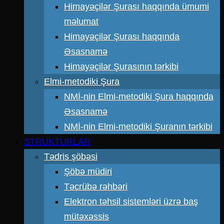
Himayəçilər Şurası haqqında ümumi
məlumat
Himayəçilər Şurası haqqında
Əsasnamə
Himayəçilər Şurasının tərkibi
Elmi-metodiki Şura
NMİ-nin Elmi-metodiki Şura haqqında
Əsasnamə
NMİ-nin Elmi-metodiki Şuranın tərkibi
STRUKTURLAR
Tədris şöbəsi
Şöbə müdiri
Təcrübə rəhbəri
Elektron təhsil sistemləri üzrə baş
mütəxəssis