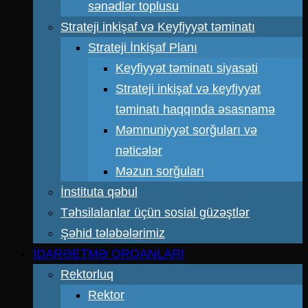
sənədlər toplusu
Strateji inkişaf və Keyfiyyət təminatı
Strateji İnkişaf Planı
Keyfiyyət təminatı siyasəti
Strateji inkişaf və keyfiyyət
təminatı haqqında əsasnamə
Məmnuniyyət sorğuları və
nəticələr
Məzun sorğuları
İnstituta qəbul
Təhsilalanlar üçün sosial güzəştlər
Şəhid tələbələrimiz
İDARƏETMƏ ORQANLARI
Rektorluq
Rektor