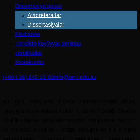
Dissertasiya şurası
Avtoreferatlar
Dissertasiyalar
Kitabxana
Təhsildə keyfiyyət təminatı
sertifikatlar
Prorektorlar
(+994 36) 545-32-02
info@nmi.edu.az
Bu gün Naxçıvan Dövlət Universitetində fizika-
riyaziyyat üzrə fəlsəfə doktoru, dosent Sahib Əliyevin
60 illik yubileyi qeyd olunmuşdur. İnstitutumuzun əziz
və hörmətli müəllimi – Sahib müəllimi 60 illik yubileyi
münasibətilə Naxçıvan Müəllimlər İnstitutunun