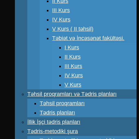
II Kurs
III Kurs
IV Kurs
V Kurs ( II təhsil)
Təbiət və İncəsənət fakültəsi.
I Kurs
II Kurs
III Kurs
IV Kurs
V Kurs
Təhsil proqramları və Tədris planları
Təhsil proqramları
Tədris planları
İllik İşçi tədris planları
Tədris-metodiki şura