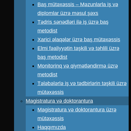
Baş mütəxəssis – Məzunlarla iş və
diplomlar üzrə məsul şəxs
Tədris sənədləri ilə iş üzrə baş
metodist
Xarici əlaqələr üzrə baş mütəxəssis
Elmi fəaliyyətin təşkili və təhlili üzrə
baş metodist
Monitorinq və qiymətləndirmə üzrə
metodist
Tələbələrlə iş və tədbirlərin təşkili üzrə
mütəxəssis
Magistratura və doktorantura
Magistratura və doktorantura üzrə
mütəxəssis
Haqqımızda