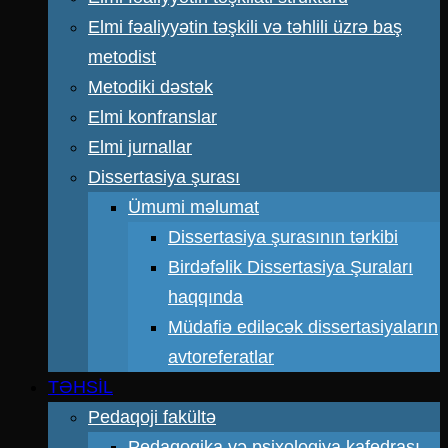
Elmi fəaliyyətin təşkili və təhlili üzrə baş
metodist
Metodiki dəstək
Elmi konfranslar
Elmi jurnallar
Dissertasiya şurası
Ümumi məlumat
Dissertasiya şurasının tərkibi
Birdəfəlik Dissertasiya Şuraları
haqqında
Müdafiə ediləcək dissertasiyaların
avtoreferatlar
TƏHSİL
Pedaqoji fakültə
Pedaqogika və psixologiya kafedrası