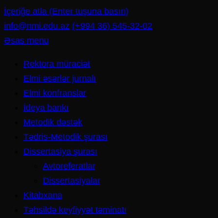
İçeriğe atla (Enter tuşuna basın)
info@nmi.edu.az
(+994 36) 545-32-02
Əsas menu
Rektora müraciət
Elmi əsərlər jurnalı
Elmi konfranslar
İdeya bankı
Metodik dəstək
Tədris-Metodik şurası
Dissertasiya şurası
Avtoreferatlar
Dissertasiyalar
Kitabxana
Təhsildə keyfiyyət təminatı