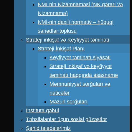
NMİ-nin Nizamnaməsi (NK qərarı və
Nizamnamə)
NMİ-nin daxili normativ – hüquqi
sənədlər toplusu
Strateji inkişaf və Keyfiyyət təminatı
Strateji İnkişaf Planı
Keyfiyyət təminatı siyasəti
Strateji inkişaf və keyfiyyət
təminatı haqqında əsasnamə
Məmnuniyyət sorğuları və
nəticələr
Məzun sorğuları
İnstituta qəbul
Təhsilalanlar üçün sosial güzəştlər
Şəhid tələbələrimiz