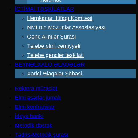
İCTİMAİ TƏŞKİLATLAR
Həmkarlar İttifaqı Komitəsi
NMİ-nin Məzunlar Assosiasiyası
Gənc Alimlər Şurası
Tələbə elmi cəmiyyəti
Tələbə gənclər təşkilati
BEYNƏLXALQ ƏLAQƏLƏR
Xarici Əlaqələr Şöbəsi
Rektora müraciət
Elmi əsərlər jurnalı
Elmi konfranslar
İdeya bankı
Metodik dəstək
Tədris-Metodik şurası