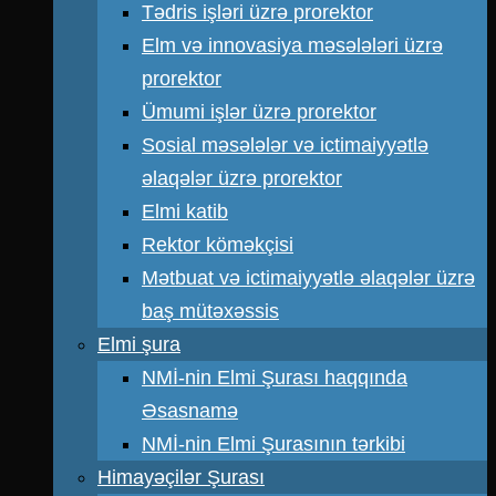
Tədris işləri üzrə prorektor
Elm və innovasiya məsələləri üzrə
prorektor
Ümumi işlər üzrə prorektor
Sosial məsələlər və ictimaiyyətlə
əlaqələr üzrə prorektor
Elmi katib
Rektor köməkçisi
Mətbuat və ictimaiyyətlə əlaqələr üzrə
baş mütəxəssis
Elmi şura
NMİ-nin Elmi Şurası haqqında
Əsasnamə
NMİ-nin Elmi Şurasının tərkibi
Himayəçilər Şurası