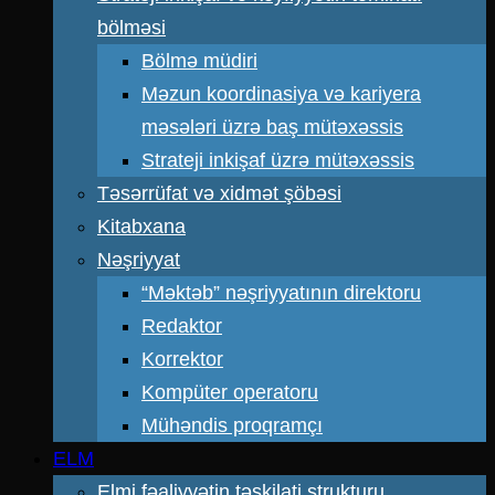
bölməsi
Bölmə müdiri
Məzun koordinasiya və kariyera
məsələri üzrə baş mütəxəssis
Strateji inkişaf üzrə mütəxəssis
Təsərrüfat və xidmət şöbəsi
Kitabxana
Nəşriyyat
“Məktəb” nəşriyyatının direktoru
Redaktor
Korrektor
Kompüter operatoru
Mühəndis proqramçı
ELM
Elmi fəaliyyətin təşkilati strukturu