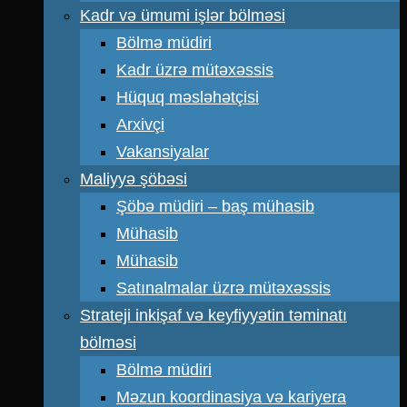
Kadr və ümumi işlər bölməsi
Bölmə müdiri
Kadr üzrə mütəxəssis
Hüquq məsləhətçisi
Arxivçi
Vakansiyalar
Maliyyə şöbəsi
Şöbə müdiri – baş mühasib
Mühasib
Mühasib
Satınalmalar üzrə mütəxəssis
Strateji inkişaf və keyfiyyətin təminatı
bölməsi
Bölmə müdiri
Məzun koordinasiya və kariyera