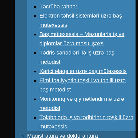
Təcrübə rəhbəri
Elektron təhsil sistemləri üzrə baş
mütəxəssis
Baş mütəxəssis – Məzunlarla iş və
diplomlar üzrə məsul şəxs
Tədris sənədləri ilə iş üzrə baş
metodist
Xarici əlaqələr üzrə baş mütəxəssis
Elmi fəaliyyətin təşkili və təhlili üzrə
baş metodist
Monitorinq və qiymətləndirmə üzrə
metodist
Tələbələrlə iş və tədbirlərin təşkili üzrə
mütəxəssis
Magistratura və doktorantura