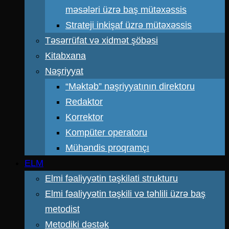
məsələri üzrə baş mütəxəssis
Strateji inkişaf üzrə mütəxəssis
Təsərrüfat və xidmət şöbəsi
Kitabxana
Nəşriyyat
“Məktəb” nəşriyyatının direktoru
Redaktor
Korrektor
Kompüter operatoru
Mühəndis proqramçı
ELM
Elmi fəaliyyətin təşkilati strukturu
Elmi fəaliyyətin təşkili və təhlili üzrə baş
metodist
Metodiki dəstək