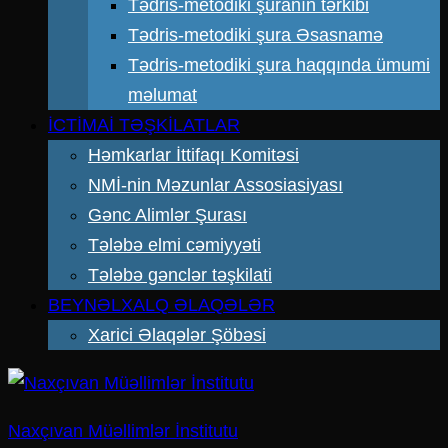
Tədris-metodiki şuranın tərkibi
Tədris-metodiki şura Əsasnamə
Tədris-metodiki şura haqqında ümumi
məlumat
İCTİMAİ TƏŞKİLATLAR
Həmkarlar İttifaqı Komitəsi
NMİ-nin Məzunlar Assosiasiyası
Gənc Alimlər Şurası
Tələbə elmi cəmiyyəti
Tələbə gənclər təşkilati
BEYNƏLXALQ ƏLAQƏLƏR
Xarici Əlaqələr Şöbəsi
Naxçıvan Müəllimlər İnstitutu