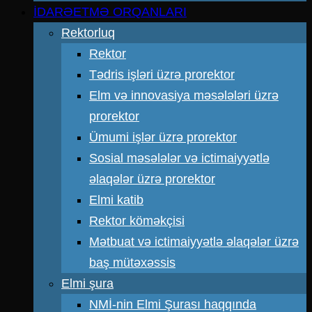
İDARƏETMƏ ORQANLARI
Rektorluq
Rektor
Tədris işləri üzrə prorektor
Elm və innovasiya məsələləri üzrə
prorektor
Ümumi işlər üzrə prorektor
Sosial məsələlər və ictimaiyyətlə
əlaqələr üzrə prorektor
Elmi katib
Rektor köməkçisi
Mətbuat və ictimaiyyətlə əlaqələr üzrə
baş mütəxəssis
Elmi şura
NMİ-nin Elmi Şurası haqqında