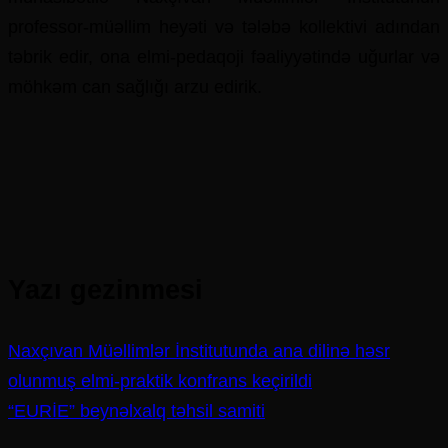
professor-müəllim heyəti və tələbə kollektivi adından
təbrik edir, ona elmi-pedaqoji fəaliyyətində uğurlar və
möhkəm can sağlığı arzu edirik.
Yazı gezinmesi
Naxçıvan Müəllimlər İnstitutunda ana dilinə həsr
olunmuş elmi-praktik konfrans keçirildi
“EURİE” beynəlxalq təhsil samiti