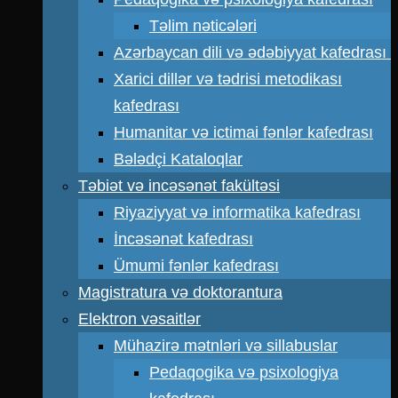
Təlim nəticələri
Azərbaycan dili və ədəbiyyat kafedrası
Xarici dillər və tədrisi metodikası
kafedrası
Humanitar və ictimai fənlər kafedrası
Bələdçi Kataloqlar
Təbiət və incəsənət fakültəsi
Riyaziyyat və informatika kafedrası
İncəsənət kafedrası
Ümumi fənlər kafedrası
Magistratura və doktorantura
Elektron vəsaitlər
Mühazirə mətnləri və sillabuslar
Pedaqogika və psixologiya