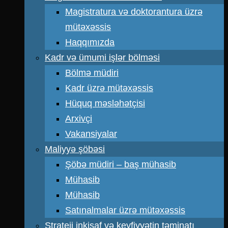
Magistratura və doktorantura üzrə
mütəxəssis
Haqqımızda
Kadr və ümumi işlər bölməsi
Bölmə müdiri
Kadr üzrə mütəxəssis
Hüquq məsləhətçisi
Arxivçi
Vakansiyalar
Maliyyə şöbəsi
Şöbə müdiri – baş mühasib
Mühasib
Mühasib
Satınalmalar üzrə mütəxəssis
Strateji inkişaf və keyfiyyətin təminatı