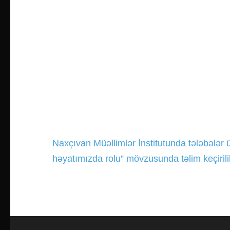
Naxçıvan Müəllimlər İnstitutunda tələbələr
Yazı
həyatımızda rolu” mövzusunda təlim keçirili
gezinmesi