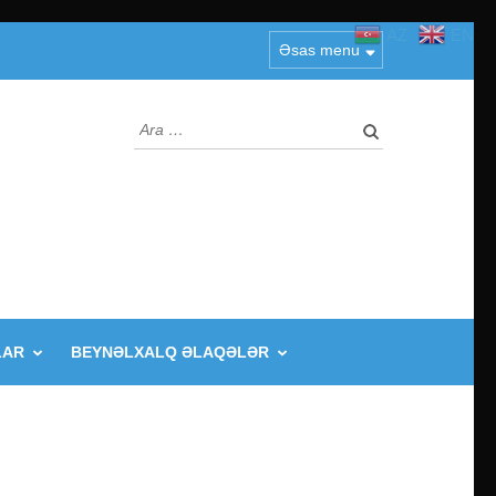
AZ
EN
Əsas menu
Arama:
LAR
BEYNƏLXALQ ƏLAQƏLƏR