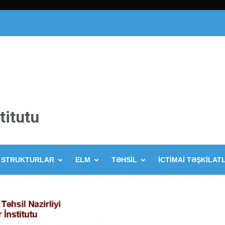
titutu
STRUKTURLAR
ELM
TƏHSİL
İCTİMAİ TƏŞKİLAT