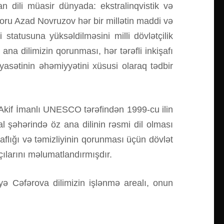
 dili müasir dünyada: ekstralinqvistik və
ektoru Azad Novruzov hər bir millətin maddi və
 statusuna yüksəldilməsini milli dövlətçilik
, ana dilimizin qorunması, hər tərəfli inkişafı
sətinin əhəmiyyətini xüsusi olaraq tədbir
Akif İmanlı UNESCO tərəfindən 1999-cu ilin
 şəhərində öz ana dilinin rəsmi dil olması
flığı və təmizliyinin qorunması üçün dövlət
ılarını məlumatlandırmışdır.
yə Cəfərova dilimizin işlənmə arealı, onun