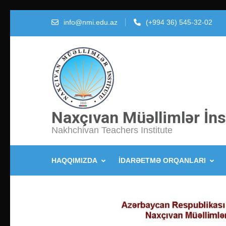
İçeriğe
info@nmi.edu.az
(+994 36) 545-32-02
atla
(Enter
tuşuna
basın)
Naxçıvan Müəllimlər İns
Nakhchivan Teachers Institute
HAQQIMIZDA
İDARƏETMƏ ORQANLARI