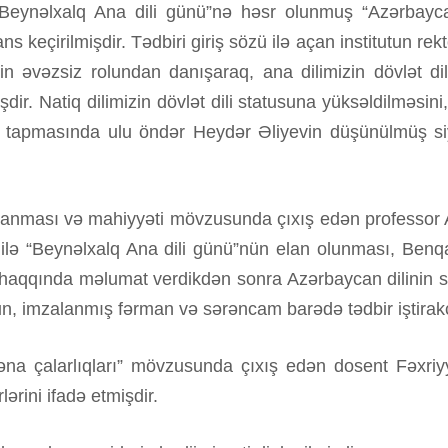
Beynəlxalq Ana dili günü”nə həsr olunmuş “Azərbaycan
rans keçirilmişdir. Tədbiri giriş sözü ilə açan institutun r
n əvəzsiz rolundan danışaraq, ana dilimizin dövlət dili
şdir. Natiq dilimizin dövlət dili statusuna yüksəldilməsini
 tapmasında ulu öndər Heydər Əliyevin düşünülmüş siya
ranması və mahiyyəti mövzusunda çıxış edən professor 
ilə “Beynəlxalq Ana dili günü”nün elan olunması, Benqal
haqqında məlumat verdikdən sonra Azərbaycan dilinin sa
un, imzalanmış fərman və sərəncam barədə tədbir iştirakç
əna çalarlıqları” mövzusunda çıxış edən dosent Fəxriy
rlərini ifadə etmişdir.