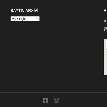
SAYTIN ARXIVI
A
Saytın
A
arxivi
ş