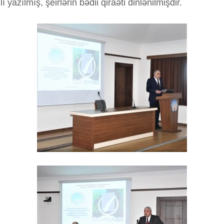
 yazılmış, şeirlərin bədii qiraəti dinlənilmişdir.