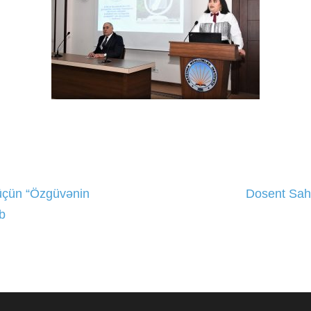
 üçün “Özgüvənin
Dosent Sahi
b