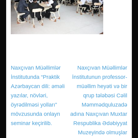
Naxçıvan Müəllimlər
Naxçıvan Müəllimlər
Yazı
İnstitutunda “Praktik
İnstitutunun professor-
gezinmesi
Azərbaycan dili: əməli
müəllim heyəti və bir
yazılar, növləri,
qrup tələbəsi Cəlil
öyrədilməsi yolları”
Məmmədquluzadə
mövzusunda onlayn
adına Naxçıvan Muxtar
seminar keçirilib.
Respublika Ədəbiyyat
Muzeyində olmuşlar