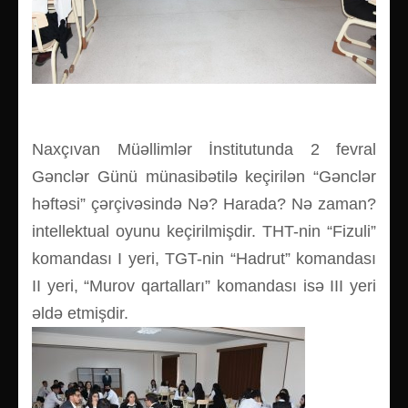
Naxçıvan Müəllimlər İnstitutunda 2 fevral
Gənclər Günü münasibətilə keçirilən “Gənclər
həftəsi” çərçivəsində Nə? Harada? Nə zaman?
intellektual oyunu keçirilmişdir. THT-nin “Fizuli”
komandası I yeri, TGT-nin “Hadrut” komandası
II yeri, “Murov qartalları” komandası isə III yeri
əldə etmişdir.