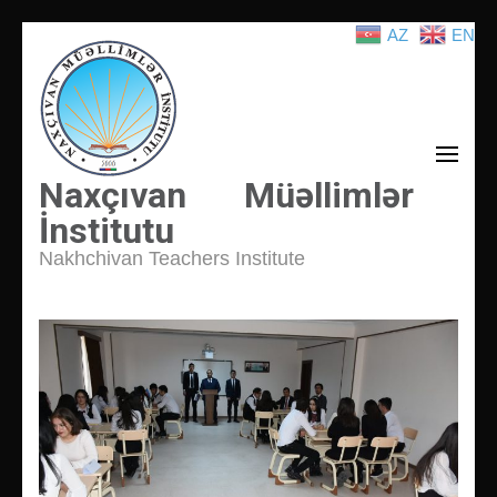
AZ
EN
İçeriğe
atla
(Enter
tuşuna
basın)
Naxçıvan Müəllimlər
İnstitutu
Nakhchivan Teachers Institute