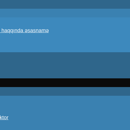
atı haqqında əsasnamə
ktor