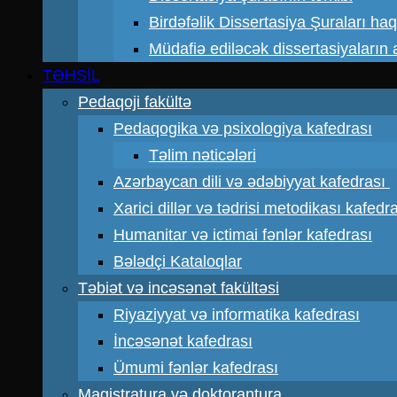
Birdəfəlik Dissertasiya Şuraları ha
Müdafiə ediləcək dissertasiyaların a
TƏHSİL
Pedaqoji fakültə
Pedaqogika və psixologiya kafedrası
Təlim nəticələri
Azərbaycan dili və ədəbiyyat kafedrası
Xarici dillər və tədrisi metodikası kafedr
Humanitar və ictimai fənlər kafedrası
Bələdçi Kataloqlar
Təbiət və incəsənət fakültəsi
Riyaziyyat və informatika kafedrası
İncəsənət kafedrası
Ümumi fənlər kafedrası
Magistratura və doktorantura