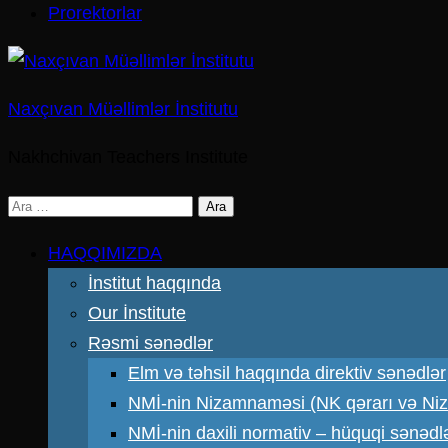
Prorektorlar
Naxçıvan Müəllimlər İnstitutu
Nakhchivan Teachers Institute
Arama:
HAQQIMIZDA
İnstitut haqqında
Our İnstitute
Rəsmi sənədlər
Elm və təhsil haqqında direktiv sənədlər
NMİ-nin Nizamnaməsi (NK qərarı və N
NMİ-nin daxili normativ – hüquqi sənədl