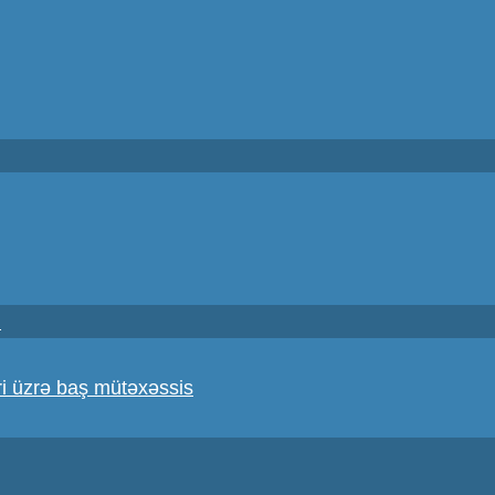
i
i üzrə baş mütəxəssis