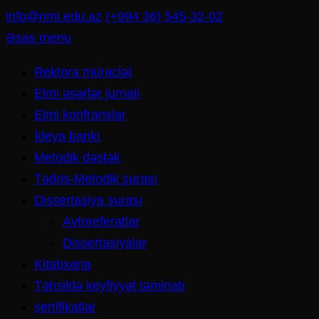
İçeriğe
info@nmi.edu.az
(+994 36) 545-32-02
atla
Əsas menu
(Enter
Rektora müraciət
tuşuna
Elmi əsərlər jurnalı
basın)
Elmi konfranslar
İdeya bankı
Metodik dəstək
Tədris-Metodik şurası
Dissertasiya şurası
Avtoreferatlar
Dissertasiyalar
Kitabxana
Təhsildə keyfiyyət təminatı
sertifikatlar