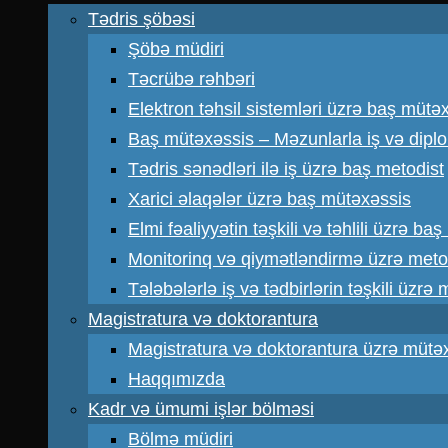
Tədris şöbəsi
Şöbə müdiri
Təcrübə rəhbəri
Elektron təhsil sistemləri üzrə baş mütə
Baş mütəxəssis – Məzunlarla iş və dipl
Tədris sənədləri ilə iş üzrə baş metodist
Xarici əlaqələr üzrə baş mütəxəssis
Elmi fəaliyyətin təşkili və təhlili üzrə ba
Monitorinq və qiymətləndirmə üzrə meto
Tələbələrlə iş və tədbirlərin təşkili üzrə
Magistratura və doktorantura
Magistratura və doktorantura üzrə mütə
Haqqımızda
Kadr və ümumi işlər bölməsi
Bölmə müdiri