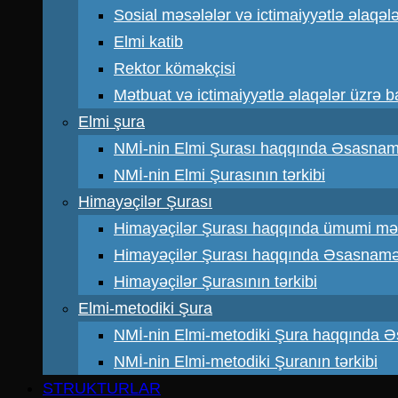
Sosial məsələlər və ictimaiyyətlə əlaqəl
Elmi katib
Rektor köməkçisi
Mətbuat və ictimaiyyətlə əlaqələr üzrə 
Elmi şura
NMİ-nin Elmi Şurası haqqında Əsasna
NMİ-nin Elmi Şurasının tərkibi
Himayəçilər Şurası
Himayəçilər Şurası haqqında ümumi mə
Himayəçilər Şurası haqqında Əsasnam
Himayəçilər Şurasının tərkibi
Elmi-metodiki Şura
NMİ-nin Elmi-metodiki Şura haqqında 
NMİ-nin Elmi-metodiki Şuranın tərkibi
STRUKTURLAR