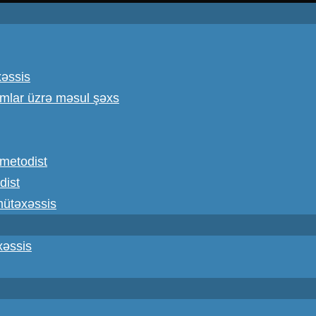
xəssis
omlar üzrə məsul şəxs
ş metodist
dist
 mütəxəssis
xəssis