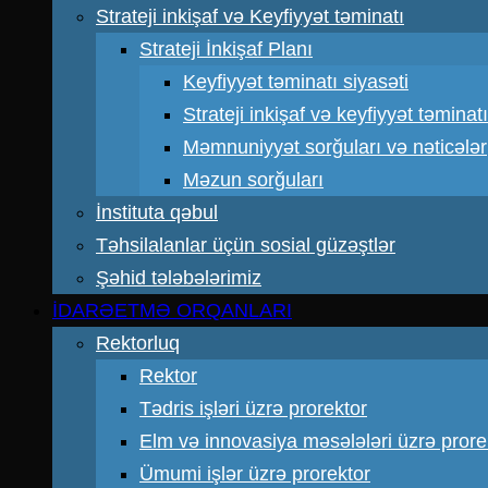
Strateji inkişaf və Keyfiyyət təminatı
Strateji İnkişaf Planı
Keyfiyyət təminatı siyasəti
Strateji inkişaf və keyfiyyət təmin
Məmnuniyyət sorğuları və nəticələr
Məzun sorğuları
İnstituta qəbul
Təhsilalanlar üçün sosial güzəştlər
Şəhid tələbələrimiz
İDARƏETMƏ ORQANLARI
Rektorluq
Rektor
Tədris işləri üzrə prorektor
Elm və innovasiya məsələləri üzrə prore
Ümumi işlər üzrə prorektor