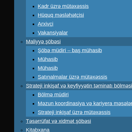
Kadr üzrə mütəxəssis
Hüquq məsləhətçisi
Arxivçi
Vakansiyalar
Maliyyə şöbəsi
Şöbə müdiri – baş mühasib
Mühasib
Mühasib
Satınalmalar üzrə mütəxəssis
Strateji inkişaf və keyfiyyətin təminatı bölməs
Bölmə müdiri
Məzun koordinasiya və kariyera məsələr
Strateji inkişaf üzrə mütəxəssis
Təsərrüfat və xidmət şöbəsi
Kitabxana