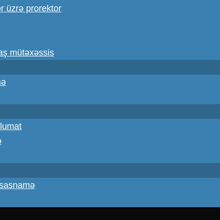
ər üzrə prorektor
baş mütəxəssis
mə
lumat
ə
Əsasnamə