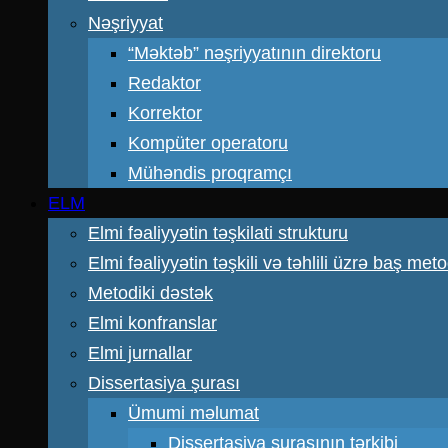
Nəşriyyat
“Məktəb” nəşriyyatının direktoru
Redaktor
Korrektor
Kompüter operatoru
Mühəndis proqramçı
ELM
Elmi fəaliyyətin təşkilati strukturu
Elmi fəaliyyətin təşkili və təhlili üzrə baş meto
Metodiki dəstək
Elmi konfranslar
Elmi jurnallar
Dissertasiya şurası
Ümumi məlumat
Dissertasiya şurasının tərkibi