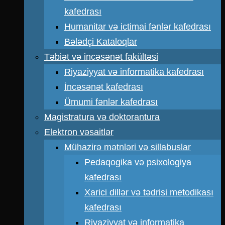
kafedrası
Humanitar və ictimai fənlər kafedrası
Bələdçi Kataloqlar
Təbiət və incəsənət fakültəsi
Riyaziyyat və informatika kafedrası
İncəsənət kafedrası
Ümumi fənlər kafedrası
Magistratura və doktorantura
Elektron vəsaitlər
Mühazirə mətnləri və sillabuslar
Pedaqogika və psixologiya
kafedrası
Xarici dillər və tədrisi metodikası
kafedrası
Riyaziyyat və informatika