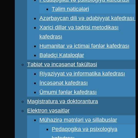
Təlim nəticələri
Azərbaycan dili və ədəbiyyat kafedrası
Xarici dillər və tədrisi metodikası
kafedrası
Humanitar və ictimai fənlər kafedrası
Bələdçi Kataloqlar
Təbiət və incəsənət fakültəsi
Riyaziyyat və informatika kafedrası
İncəsənət kafedrası
Ümumi fənlər kafedrası
Magistratura və doktorantura
Elektron vəsaitlər
Mühazirə mətnləri və sillabuslar
Pedaqogika və psixologiya