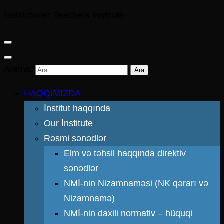
Nakhchivan Teachers Institute
Arama:
HAQQIMIZDA
İnstitut haqqında
Our İnstitute
Rəsmi sənədlər
Elm və təhsil haqqında direktiv
sənədlər
NMİ-nin Nizamnaməsi (NK qərarı və
Nizamnamə)
NMİ-nin daxili normativ – hüquqi