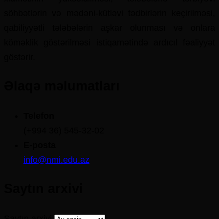
söhbətlərin və mədəni-kütləvi tədbirlərin keçirilməsi,
qabiliyyətli tələbələrin aşkar olunması və onlara
köməklik göstərilməsi istiqamətində ardıcıl fəaliyyət
göstərir.
Əlaqə məlumatları
Telefon
(+994 36) 545-32-02
E-posta
info@nmi.edu.az
Saytın arxivi
Saytın arxivi