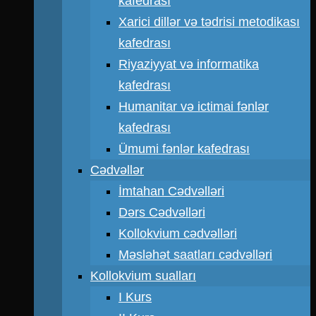
kafedrası
Xarici dillər və tədrisi metodikası
kafedrası
Riyaziyyat və informatika
kafedrası
Humanitar və ictimai fənlər
kafedrası
Ümumi fənlər kafedrası
Cədvəllər
İmtahan Cədvəlləri
Dərs Cədvəlləri
Kollokvium cədvəlləri
Məsləhət saatları cədvəlləri
Kollokvium sualları
I Kurs