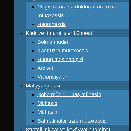
Magistratura və doktorantura üzrə
mütəxəssis
Haqqımızda
Kadr və ümumi işlər bölməsi
Bölmə müdiri
Kadr üzrə mütəxəssis
Hüquq məsləhətçisi
Arxivçi
Vakansiyalar
Maliyyə şöbəsi
Şöbə müdiri – baş mühasib
Mühasib
Mühasib
Satınalmalar üzrə mütəxəssis
Strateji inkişaf və keyfiyyətin təminatı