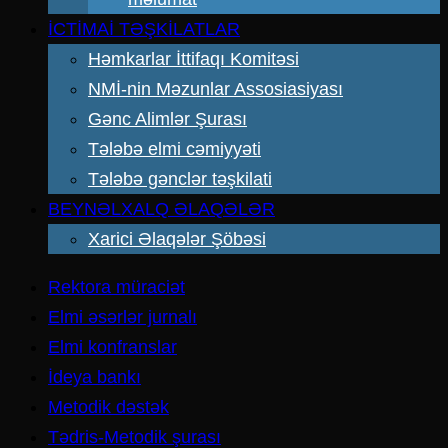
İCTİMAİ TƏŞKİLATLAR
Həmkarlar İttifaqı Komitəsi
NMİ-nin Məzunlar Assosiasiyası
Gənc Alimlər Şurası
Tələbə elmi cəmiyyəti
Tələbə gənclər təşkilati
BEYNƏLXALQ ƏLAQƏLƏR
Xarici Əlaqələr Şöbəsi
Rektora müraciət
Elmi əsərlər jurnalı
Elmi konfranslar
İdeya bankı
Metodik dəstək
Tədris-Metodik şurası