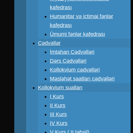
kafedrası
Humanitar və ictimai fənlər
kafedrası
Ümumi fənlər kafedrası
Cədvəllər
İmtahan Cədvəlləri
Dərs Cədvəlləri
Kollokvium cədvəlləri
Məsləhət saatları cədvəlləri
Kollokvium sualları
I Kurs
II Kurs
III Kurs
IV Kurs
V Kurs ( II təhsil)