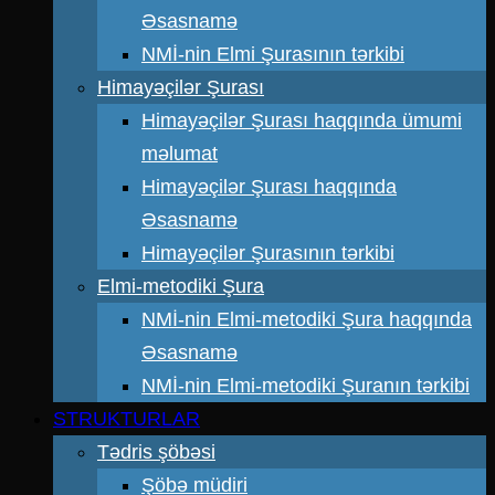
Əsasnamə
NMİ-nin Elmi Şurasının tərkibi
Himayəçilər Şurası
Himayəçilər Şurası haqqında ümumi
məlumat
Himayəçilər Şurası haqqında
Əsasnamə
Himayəçilər Şurasının tərkibi
Elmi-metodiki Şura
NMİ-nin Elmi-metodiki Şura haqqında
Əsasnamə
NMİ-nin Elmi-metodiki Şuranın tərkibi
STRUKTURLAR
Tədris şöbəsi
Şöbə müdiri