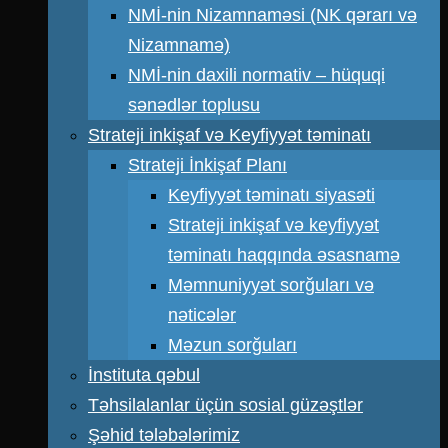
NMİ-nin Nizamnaməsi (NK qərarı və
Nizamnamə)
NMİ-nin daxili normativ – hüquqi
sənədlər toplusu
Strateji inkişaf və Keyfiyyət təminatı
Strateji İnkişaf Planı
Keyfiyyət təminatı siyasəti
Strateji inkişaf və keyfiyyət
təminatı haqqında əsasnamə
Məmnuniyyət sorğuları və
nəticələr
Məzun sorğuları
İnstituta qəbul
Təhsilalanlar üçün sosial güzəştlər
Şəhid tələbələrimiz