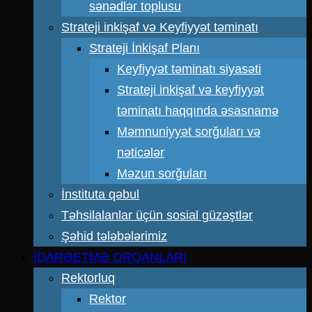
sənədlər toplusu
Strateji inkişaf və Keyfiyyət təminatı
Strateji İnkişaf Planı
Keyfiyyət təminatı siyasəti
Strateji inkişaf və keyfiyyət
təminatı haqqında əsasnamə
Məmnuniyyət sorğuları və
nəticələr
Məzun sorğuları
İnstituta qəbul
Təhsilalanlar üçün sosial güzəştlər
Şəhid tələbələrimiz
İDARƏETMƏ ORQANLARI
Rektorluq
Rektor