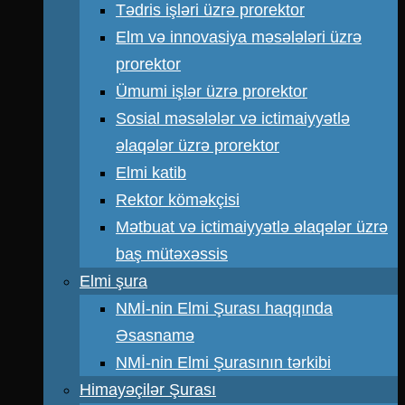
Tədris işləri üzrə prorektor
Elm və innovasiya məsələləri üzrə
prorektor
Ümumi işlər üzrə prorektor
Sosial məsələlər və ictimaiyyətlə
əlaqələr üzrə prorektor
Elmi katib
Rektor köməkçisi
Mətbuat və ictimaiyyətlə əlaqələr üzrə
baş mütəxəssis
Elmi şura
NMİ-nin Elmi Şurası haqqında
Əsasnamə
NMİ-nin Elmi Şurasının tərkibi
Himayəçilər Şurası