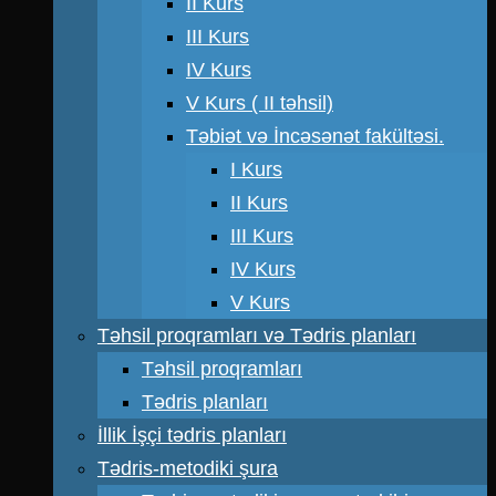
II Kurs
III Kurs
IV Kurs
V Kurs ( II təhsil)
Təbiət və İncəsənət fakültəsi.
I Kurs
II Kurs
III Kurs
IV Kurs
V Kurs
Təhsil proqramları və Tədris planları
Təhsil proqramları
Tədris planları
İllik İşçi tədris planları
Tədris-metodiki şura