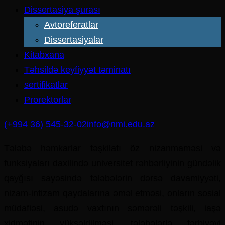
Dissertasiya şurası
Avtoreferatlar
Dissertasiyalar
Kitabxana
Təhsildə keyfiyyət təminatı
sertifikatlar
Prorektorlar
(+994 36) 545-32-02
info@nmi.edu.az
Tələbə həmkarlar təşkilatı öz nizanmaməsi və
funksiyaları daxilində universitet rəhbərliyinin gündəlik
qayğısı sayəsində tələbələrin dərsə davamiyyəti,
nizam-intizam qaydalarına əməl etməsi, onların sosial
müdafiəsi, asudə vaxtının səmərəli təşkili, iaşə
xidmətinin yüksəldilməsi, tələbələrlə tərbiyəvi