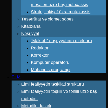
məsələri üzrə baş mütəxəssis
Strateji inkişaf üzrə mütəxəssis
Təsərrüfat və xidmət şöbəsi
Kitabxana
Nəşriyyat
“Məktəb” nəşriyyatının direktoru
Redaktor
Korrektor
Kompüter operatoru
Mühəndis proqramçı
ELM
Elmi fəaliyyətin təşkilati strukturu
Elmi fəaliyyətin təşkili və təhlili üzrə baş
metodist
Metodiki dəstək