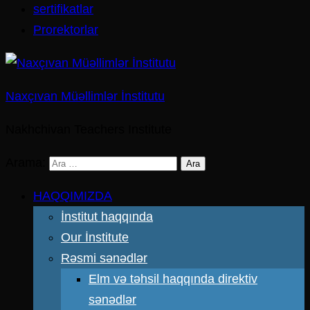
sertifikatlar
Prorektorlar
Naxçıvan Müəllimlər İnstitutu
Nakhchivan Teachers Institute
Arama:
HAQQIMIZDA
İnstitut haqqında
Our İnstitute
Rəsmi sənədlər
Elm və təhsil haqqında direktiv
sənədlər