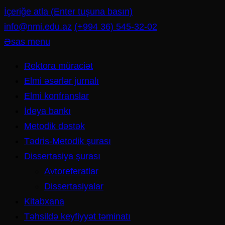
İçeriğe atla (Enter tuşuna basın)
info@nmi.edu.az
(+994 36) 545-32-02
Əsas menu
Rektora müraciət
Elmi əsərlər jurnalı
Elmi konfranslar
İdeya bankı
Metodik dəstək
Tədris-Metodik şurası
Dissertasiya şurası
Avtoreferatlar
Dissertasiyalar
Kitabxana
Təhsildə keyfiyyət təminatı