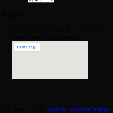
Adres
Az 7012 Azərbaycan Respublikası, Naxçıvan
şəhəri, Heydər Əliyev prospekti-2
Telif hakkı © 2026
Naxçıvan Müəllimlər İnstitutu
.