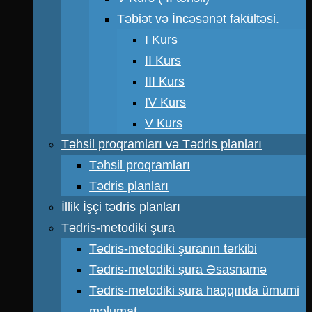
Təbiət və İncəsənət fakültəsi.
I Kurs
II Kurs
III Kurs
IV Kurs
V Kurs
Təhsil proqramları və Tədris planları
Təhsil proqramları
Tədris planları
İllik İşçi tədris planları
Tədris-metodiki şura
Tədris-metodiki şuranın tərkibi
Tədris-metodiki şura Əsasnamə
Tədris-metodiki şura haqqında ümumi
məlumat