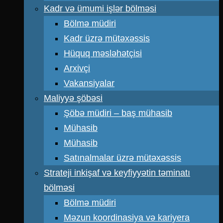
Kadr və ümumi işlər bölməsi
Bölmə müdiri
Kadr üzrə mütəxəssis
Hüquq məsləhətçisi
Arxivçi
Vakansiyalar
Maliyyə şöbəsi
Şöbə müdiri – baş mühasib
Mühasib
Mühasib
Satınalmalar üzrə mütəxəssis
Strateji inkişaf və keyfiyyətin təminatı
bölməsi
Bölmə müdiri
Məzun koordinasiya və kariyera