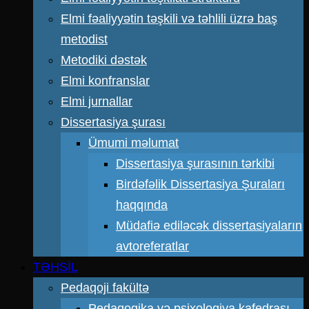
Elmi fəaliyyətin təşkili və təhlili üzrə baş
metodist
Metodiki dəstək
Elmi konfranslar
Elmi jurnallar
Dissertasiya şurası
Ümumi məlumat
Dissertasiya şurasının tərkibi
Birdəfəlik Dissertasiya Şuraları
haqqında
Müdafiə ediləcək dissertasiyaların
avtoreferatlar
TƏHSİL
Pedaqoji fakültə
Pedaqogika və psixologiya kafedrası