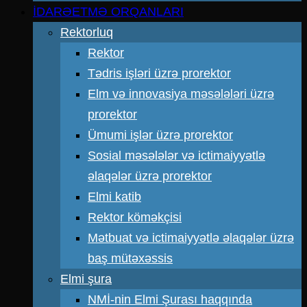
İDARƏETMƏ ORQANLARI
Rektorluq
Rektor
Tədris işləri üzrə prorektor
Elm və innovasiya məsələləri üzrə
prorektor
Ümumi işlər üzrə prorektor
Sosial məsələlər və ictimaiyyətlə
əlaqələr üzrə prorektor
Elmi katib
Rektor köməkçisi
Mətbuat və ictimaiyyətlə əlaqələr üzrə
baş mütəxəssis
Elmi şura
NMİ-nin Elmi Şurası haqqında