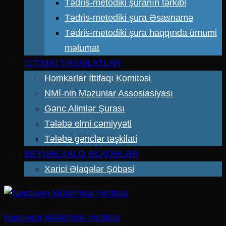
Tədris-metodiki şuranın tərkibi
Tədris-metodiki şura Əsasnamə
Tədris-metodiki şura haqqında ümumi
məlumat
İCTİMAİ TƏŞKİLATLAR
Həmkarlar İttifaqı Komitəsi
NMİ-nin Məzunlar Assosiasiyası
Gənc Alimlər Şurası
Tələbə elmi cəmiyyəti
Tələbə gənclər təşkilati
BEYNƏLXALQ ƏLAQƏLƏR
Xarici Əlaqələr Şöbəsi
Naxçıvan Müəllimlər İnstitutu