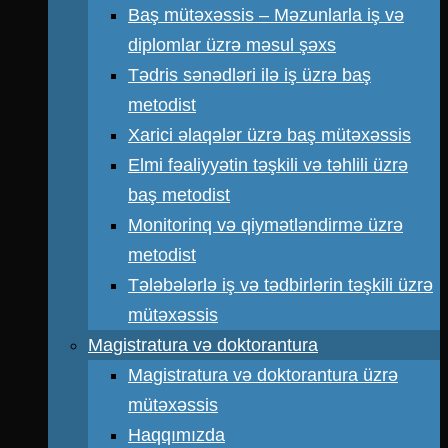
Baş mütəxəssis – Məzunlarla iş və
diplomlar üzrə məsul şəxs
Tədris sənədləri ilə iş üzrə baş
metodist
Xarici əlaqələr üzrə baş mütəxəssis
Elmi fəaliyyətin təşkili və təhlili üzrə
baş metodist
Monitorinq və qiymətləndirmə üzrə
metodist
Tələbələrlə iş və tədbirlərin təşkili üzrə
mütəxəssis
Magistratura və doktorantura
Magistratura və doktorantura üzrə
mütəxəssis
Haqqımızda