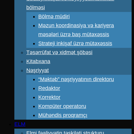
bölməsi
Bölmə müdiri
Məzun koordinasiya və kariyera
məsələri üzrə baş mütəxəssis
Strateji inkişaf üzrə mütəxəssis
Təsərrüfat və xidmət şöbəsi
Kitabxana
Nəşriyyat
“Məktəb” nəşriyyatının direktoru
Redaktor
Korrektor
Kompüter operatoru
Mühəndis proqramçı
ELM
Elmi fəaliyyətin təşkilati strukturu