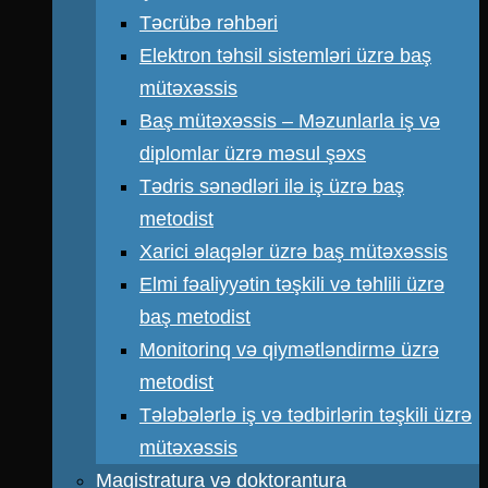
Təcrübə rəhbəri
Elektron təhsil sistemləri üzrə baş
mütəxəssis
Baş mütəxəssis – Məzunlarla iş və
diplomlar üzrə məsul şəxs
Tədris sənədləri ilə iş üzrə baş
metodist
Xarici əlaqələr üzrə baş mütəxəssis
Elmi fəaliyyətin təşkili və təhlili üzrə
baş metodist
Monitorinq və qiymətləndirmə üzrə
metodist
Tələbələrlə iş və tədbirlərin təşkili üzrə
mütəxəssis
Magistratura və doktorantura