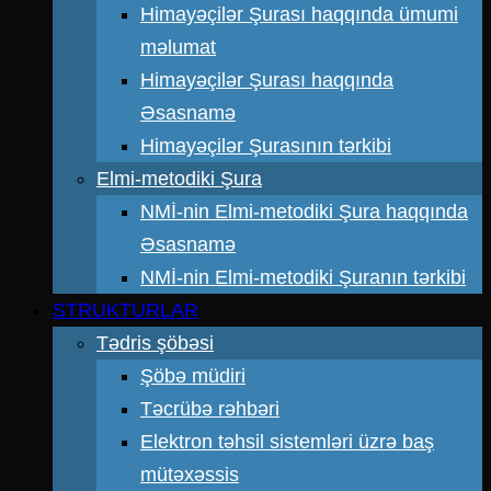
Himayəçilər Şurası haqqında ümumi
məlumat
Himayəçilər Şurası haqqında
Əsasnamə
Himayəçilər Şurasının tərkibi
Elmi-metodiki Şura
NMİ-nin Elmi-metodiki Şura haqqında
Əsasnamə
NMİ-nin Elmi-metodiki Şuranın tərkibi
STRUKTURLAR
Tədris şöbəsi
Şöbə müdiri
Təcrübə rəhbəri
Elektron təhsil sistemləri üzrə baş
mütəxəssis