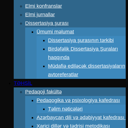
Elmi konfranslar
Elmi jurnallar
Dissertasiya şurası
Ümumi məlumat
Dissertasiya şurasının tərkibi
Birdəfəlik Dissertasiya Şuraları
haqqında
Müdafiə ediləcək dissertasiyaların
avtoreferatlar
TƏHSİL
Pedaqoji fakültə
Pedaqogika və psixologiya kafedrası
Təlim nəticələri
Azərbaycan dili və ədəbiyyat kafedrası
Xarici dillər və tədrisi metodikası