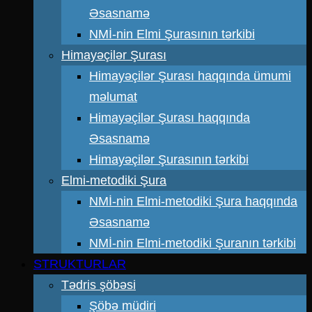
Əsasnamə
NMİ-nin Elmi Şurasının tərkibi
Himayəçilər Şurası
Himayəçilər Şurası haqqında ümumi
məlumat
Himayəçilər Şurası haqqında
Əsasnamə
Himayəçilər Şurasının tərkibi
Elmi-metodiki Şura
NMİ-nin Elmi-metodiki Şura haqqında
Əsasnamə
NMİ-nin Elmi-metodiki Şuranın tərkibi
STRUKTURLAR
Tədris şöbəsi
Şöbə müdiri