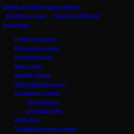
İçeriğe atla (Enter tuşuna basın)
info@nmi.edu.az
(+994 36) 545-32-02
Əsas menu
Rektora müraciət
Elmi əsərlər jurnalı
Elmi konfranslar
İdeya bankı
Metodik dəstək
Tədris-Metodik şurası
Dissertasiya şurası
Avtoreferatlar
Dissertasiyalar
Kitabxana
Təhsildə keyfiyyət təminatı