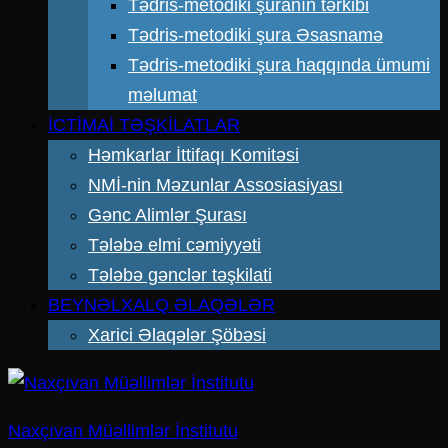
Tədris-metodiki şuranın tərkibi
Tədris-metodiki şura Əsasnamə
Tədris-metodiki şura haqqında ümumi
məlumat
İCTİMAİ TƏŞKİLATLAR
Həmkarlar İttifaqı Komitəsi
NMİ-nin Məzunlar Assosiasiyası
Gənc Alimlər Şurası
Tələbə elmi cəmiyyəti
Tələbə gənclər təşkilati
BEYNƏLXALQ ƏLAQƏLƏR
Xarici Əlaqələr Şöbəsi
Naxçıvan Müəllimlər İnstitutu