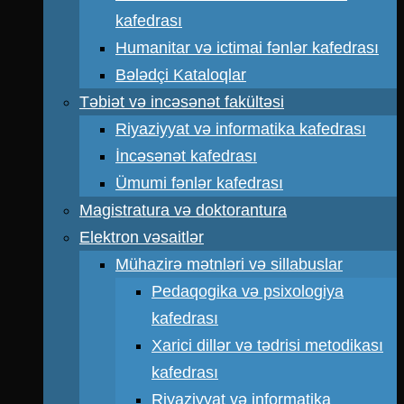
kafedrası
Humanitar və ictimai fənlər kafedrası
Bələdçi Kataloqlar
Təbiət və incəsənət fakültəsi
Riyaziyyat və informatika kafedrası
İncəsənət kafedrası
Ümumi fənlər kafedrası
Magistratura və doktorantura
Elektron vəsaitlər
Mühazirə mətnləri və sillabuslar
Pedaqogika və psixologiya
kafedrası
Xarici dillər və tədrisi metodikası
kafedrası
Riyaziyyat və informatika