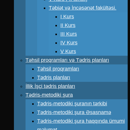
Təbiət və İncəsənət fakültəsi.
I Kurs
II Kurs
III Kurs
IV Kurs
V Kurs
Təhsil proqramları və Tədris planları
Təhsil proqramları
Tədris planları
İllik İşçi tədris planları
Tədris-metodiki şura
Tədris-metodiki şuranın tərkibi
Tədris-metodiki şura Əsasnamə
Tədris-metodiki şura haqqında ümumi
məlumat