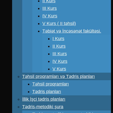
II Kurs
III Kurs
IV Kurs
V Kurs ( II təhsil)
Təbiət və İncəsənət fakültəsi.
I Kurs
II Kurs
III Kurs
IV Kurs
V Kurs
Təhsil proqramları və Tədris planları
Təhsil proqramları
Tədris planları
İllik İşçi tədris planları
Tədris-metodiki şura