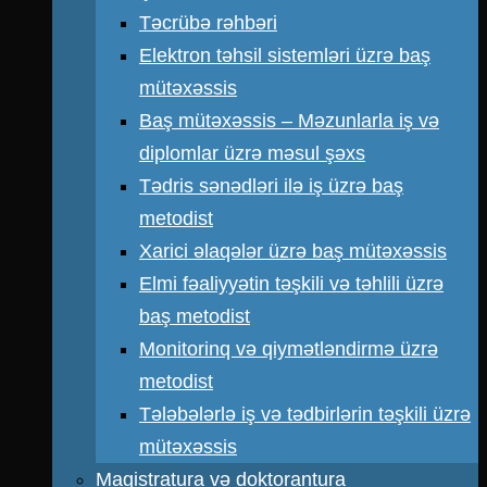
Təcrübə rəhbəri
Elektron təhsil sistemləri üzrə baş
mütəxəssis
Baş mütəxəssis – Məzunlarla iş və
diplomlar üzrə məsul şəxs
Tədris sənədləri ilə iş üzrə baş
metodist
Xarici əlaqələr üzrə baş mütəxəssis
Elmi fəaliyyətin təşkili və təhlili üzrə
baş metodist
Monitorinq və qiymətləndirmə üzrə
metodist
Tələbələrlə iş və tədbirlərin təşkili üzrə
mütəxəssis
Magistratura və doktorantura