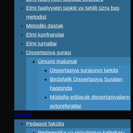
Elmi fəaliyyətin təşkili və təhlili üzrə baş
metodist
Metodiki dəstək
Elmi konfranslar
Elmi jurnallar
Dissertasiya şurası
Ümumi məlumat
Dissertasiya şurasının tərkibi
Birdəfəlik Dissertasiya Şuraları
haqqında
Müdafiə ediləcək dissertasiyaların
avtoreferatlar
TƏHSİL
Pedaqoji fakültə
Pedaqogika və psixologiya kafedrası