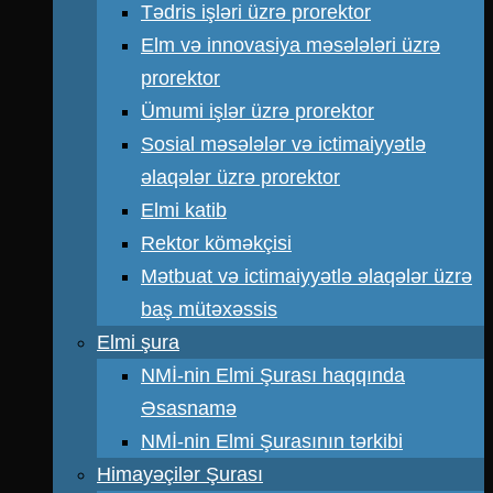
Tədris işləri üzrə prorektor
Elm və innovasiya məsələləri üzrə
prorektor
Ümumi işlər üzrə prorektor
Sosial məsələlər və ictimaiyyətlə
əlaqələr üzrə prorektor
Elmi katib
Rektor köməkçisi
Mətbuat və ictimaiyyətlə əlaqələr üzrə
baş mütəxəssis
Elmi şura
NMİ-nin Elmi Şurası haqqında
Əsasnamə
NMİ-nin Elmi Şurasının tərkibi
Himayəçilər Şurası