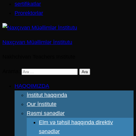
sertifikatlar
Prorektorlar
Naxçıvan Müəllimlər İnstitutu
Nakhchivan Teachers Institute
Arama:
HAQQIMIZDA
İnstitut haqqında
Our İnstitute
Rəsmi sənədlər
Elm və təhsil haqqında direktiv
sənədlər