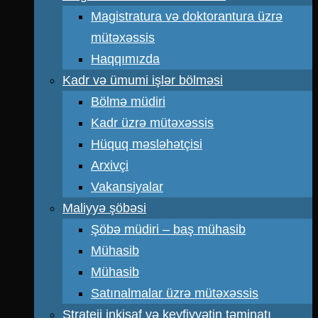
Magistratura və doktorantura üzrə
mütəxəssis
Haqqımızda
Kadr və ümumi işlər bölməsi
Bölmə müdiri
Kadr üzrə mütəxəssis
Hüquq məsləhətçisi
Arxivçi
Vakansiyalar
Maliyyə şöbəsi
Şöbə müdiri – baş mühasib
Mühasib
Mühasib
Satınalmalar üzrə mütəxəssis
Strateji inkişaf və keyfiyyətin təminatı