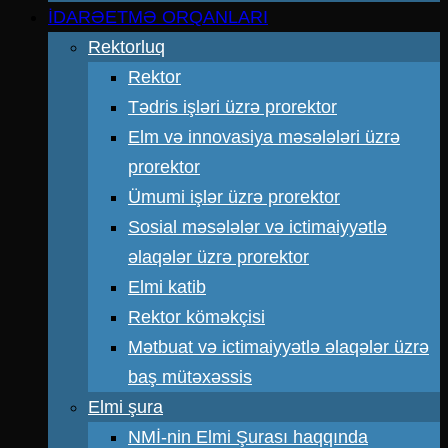
İDARƏETMƏ ORQANLARI
Rektorluq
Rektor
Tədris işləri üzrə prorektor
Elm və innovasiya məsələləri üzrə
prorektor
Ümumi işlər üzrə prorektor
Sosial məsələlər və ictimaiyyətlə
əlaqələr üzrə prorektor
Elmi katib
Rektor köməkçisi
Mətbuat və ictimaiyyətlə əlaqələr üzrə
baş mütəxəssis
Elmi şura
NMİ-nin Elmi Şurası haqqında