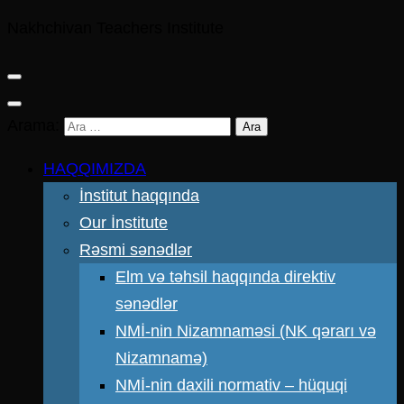
Nakhchivan Teachers Institute
Arama:
HAQQIMIZDA
İnstitut haqqında
Our İnstitute
Rəsmi sənədlər
Elm və təhsil haqqında direktiv
sənədlər
NMİ-nin Nizamnaməsi (NK qərarı və
Nizamnamə)
NMİ-nin daxili normativ – hüquqi