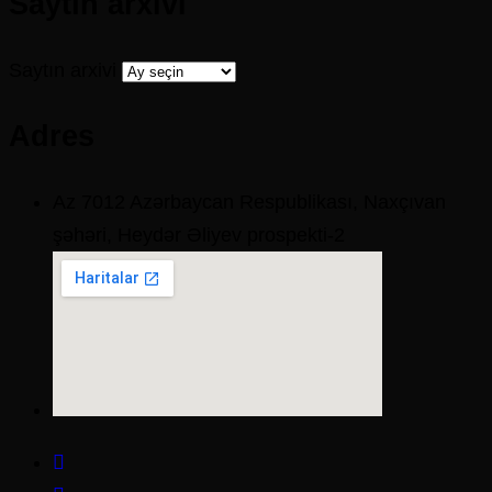
Saytın arxivi
Saytın arxivi
Adres
Az 7012 Azərbaycan Respublikası, Naxçıvan
şəhəri, Heydər Əliyev prospekti-2