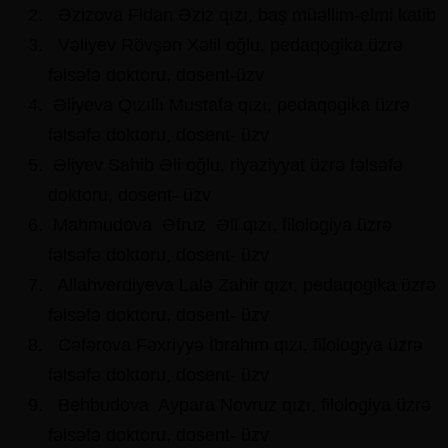
Əzizova Fidan Əziz qızı, baş müəllim-elmi katib
Vəliyev Rövşən Xəlil oğlu, pedaqogika üzrə
fəlsəfə doktoru, dosent-üzv
Əliyeva Qızıllı Mustafa qızı, pedaqogika üzrə
fəlsəfə doktoru, dosent- üzv
Əliyev Sahib Əli oğlu, riyaziyyat üzrə fəlsəfə
doktoru, dosent- üzv
Mahmudova Əfruz Əli qızı, filologiya üzrə
fəlsəfə doktoru, dosent- üzv
Allahverdiyeva Lalə Zahir qızı, pedaqogika üzrə
fəlsəfə doktoru, dosent- üzv
Cəfərova Fəxriyyə İbrahim qızı, filologiya üzrə
fəlsəfə doktoru, dosent- üzv
Behbudova Aypara Novruz qızı, filologiya üzrə
fəlsəfə doktoru, dosent- üzv