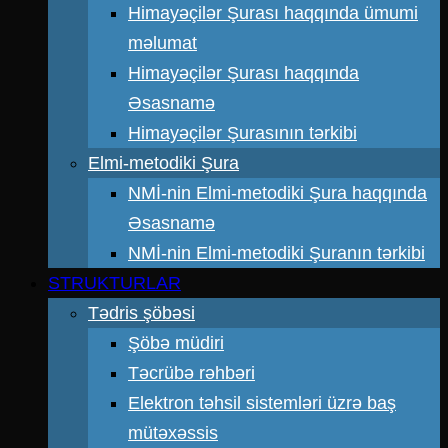
Himayəçilər Şurası haqqında ümumi
məlumat
Himayəçilər Şurası haqqında
Əsasnamə
Himayəçilər Şurasının tərkibi
Elmi-metodiki Şura
NMİ-nin Elmi-metodiki Şura haqqında
Əsasnamə
NMİ-nin Elmi-metodiki Şuranın tərkibi
STRUKTURLAR
Tədris şöbəsi
Şöbə müdiri
Təcrübə rəhbəri
Elektron təhsil sistemləri üzrə baş
mütəxəssis