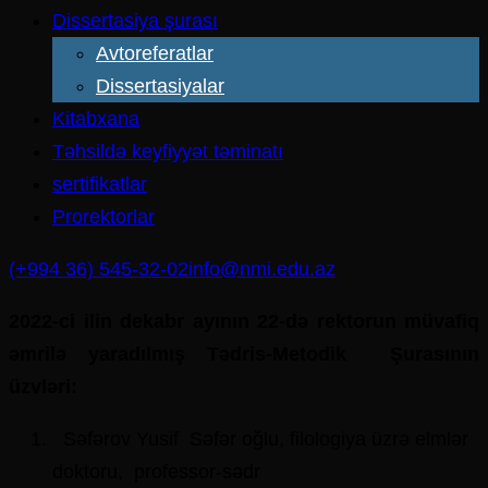
Dissertasiya şurası
Avtoreferatlar
Dissertasiyalar
Kitabxana
Təhsildə keyfiyyət təminatı
sertifikatlar
Prorektorlar
(+994 36) 545-32-02
info@nmi.edu.az
2022-ci ilin dekabr ayının 22-də rektorun müvafiq
əmrilə yaradılmış Tədris-Metodik Şurasının
üzvləri:
Səfərov Yusif Səfər oğlu, filologiya üzrə elmlər
doktoru, professor-sədr