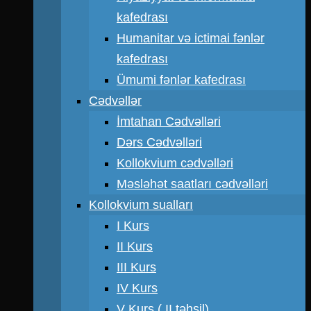
kafedrası
Humanitar və ictimai fənlər
kafedrası
Ümumi fənlər kafedrası
Cədvəllər
İmtahan Cədvəlləri
Dərs Cədvəlləri
Kollokvium cədvəlləri
Məsləhət saatları cədvəlləri
Kollokvium sualları
I Kurs
II Kurs
III Kurs
IV Kurs
V Kurs ( II təhsil)