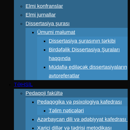
Elmi konfranslar
Elmi jurnallar
Dissertasiya şurası
Ümumi məlumat
Dissertasiya şurasının tərkibi
Birdəfəlik Dissertasiya Şuraları
haqqında
Müdafiə ediləcək dissertasiyaların
avtoreferatlar
TƏHSİL
Pedaqoji fakültə
Pedaqogika və psixologiya kafedrası
Təlim nəticələri
Azərbaycan dili və ədəbiyyat kafedrası
Xarici dillər və tədrisi metodikası