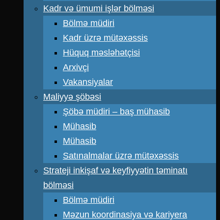
Kadr və ümumi işlər bölməsi
Bölmə müdiri
Kadr üzrə mütəxəssis
Hüquq məsləhətçisi
Arxivçi
Vakansiyalar
Maliyyə şöbəsi
Şöbə müdiri – baş mühasib
Mühasib
Mühasib
Satınalmalar üzrə mütəxəssis
Strateji inkişaf və keyfiyyətin təminatı
bölməsi
Bölmə müdiri
Məzun koordinasiya və kariyera