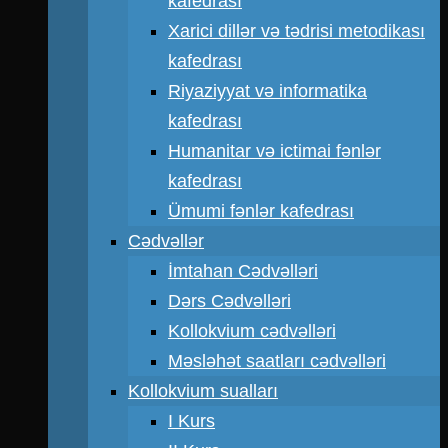
kafedrası
Xarici dillər və tədrisi metodikası
kafedrası
Riyaziyyat və informatika
kafedrası
Humanitar və ictimai fənlər
kafedrası
Ümumi fənlər kafedrası
Cədvəllər
İmtahan Cədvəlləri
Dərs Cədvəlləri
Kollokvium cədvəlləri
Məsləhət saatları cədvəlləri
Kollokvium sualları
I Kurs