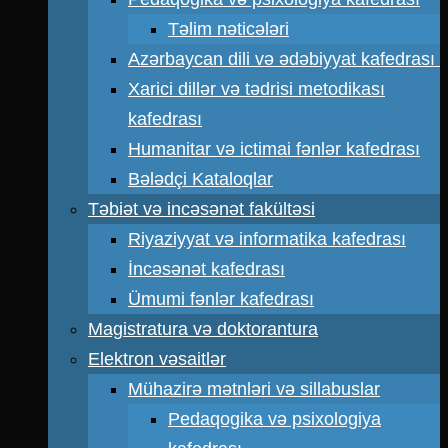
Təlim nəticələri
Azərbaycan dili və ədəbiyyat kafedrası
Xarici dillər və tədrisi metodikası
kafedrası
Humanitar və ictimai fənlər kafedrası
Bələdçi Kataloqlar
Təbiət və incəsənət fakültəsi
Riyaziyyat və informatika kafedrası
İncəsənət kafedrası
Ümumi fənlər kafedrası
Magistratura və doktorantura
Elektron vəsaitlər
Mühazirə mətnləri və sillabuslar
Pedaqogika və psixologiya