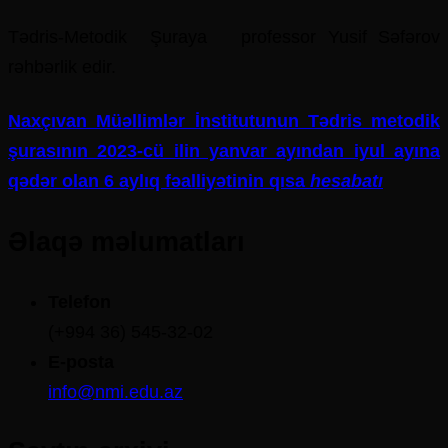
Tədris-Metodik Şuraya professor Yusif Səfərov
rəhbərlik edir.
Naxçıvan Müəllimlər İnstitutunun Tədris metodik
şurasının 2023-cü ilin yanvar ayından iyul ayına
qədər olan 6 aylıq fəalliyətinin qısa
hesabatı
Əlaqə məlumatları
Telefon
(+994 36) 545-32-02
E-posta
info@nmi.edu.az