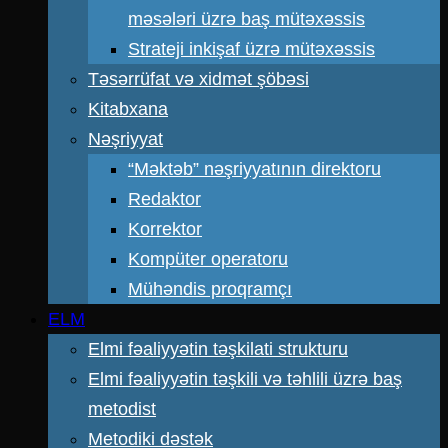
məsələri üzrə baş mütəxəssis
Strateji inkişaf üzrə mütəxəssis
Təsərrüfat və xidmət şöbəsi
Kitabxana
Nəşriyyat
“Məktəb” nəşriyyatının direktoru
Redaktor
Korrektor
Kompüter operatoru
Mühəndis proqramçı
ELM
Elmi fəaliyyətin təşkilati strukturu
Elmi fəaliyyətin təşkili və təhlili üzrə baş
metodist
Metodiki dəstək