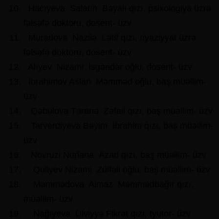
Hacıyeva Salatın Bəyalı qızı, psixologiya üzrə
fəlsəfə doktoru, dosent- üzv
Muradova Nazilə Lətif qızı, riyaziyyat üzrə
fəlsəfə doktoru, dosent- üzv
Alıyev Nizami İsgəndər oğlu, dosent- üzv
İbrahimov Aslan Məmməd oğlu, baş müəllim-
üzv
Qəbulova Təranə Zəfail qızı, baş müəllim- üzv
Tarverdiyeva Bəyim İbrahim qızı, baş müəllim-
üzv
Novruzi Nurlana Azad qızı, baş müəllim- üzv
Quliyev Nizami Zülfəli oğlu, baş müəllim- üzv
Məmmədova Almaz Məmmədbağır qızı,
müəllim- üzv
Nağıyeva Ülviyyə Fikrət qızı, tyutor- üzv