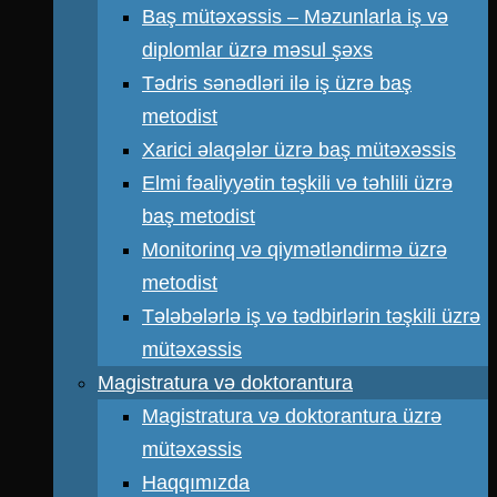
Baş mütəxəssis – Məzunlarla iş və
diplomlar üzrə məsul şəxs
Tədris sənədləri ilə iş üzrə baş
metodist
Xarici əlaqələr üzrə baş mütəxəssis
Elmi fəaliyyətin təşkili və təhlili üzrə
baş metodist
Monitorinq və qiymətləndirmə üzrə
metodist
Tələbələrlə iş və tədbirlərin təşkili üzrə
mütəxəssis
Magistratura və doktorantura
Magistratura və doktorantura üzrə
mütəxəssis
Haqqımızda