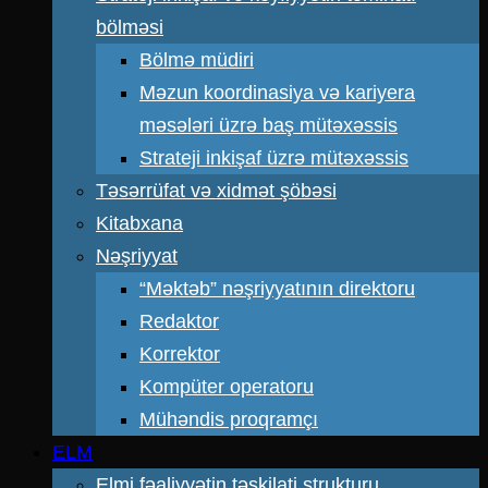
bölməsi
Bölmə müdiri
Məzun koordinasiya və kariyera
məsələri üzrə baş mütəxəssis
Strateji inkişaf üzrə mütəxəssis
Təsərrüfat və xidmət şöbəsi
Kitabxana
Nəşriyyat
“Məktəb” nəşriyyatının direktoru
Redaktor
Korrektor
Kompüter operatoru
Mühəndis proqramçı
ELM
Elmi fəaliyyətin təşkilati strukturu