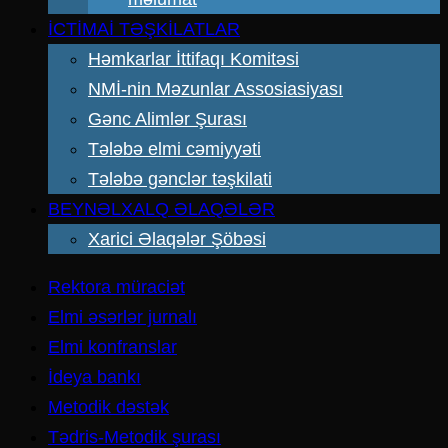
İCTİMAİ TƏŞKİLATLAR
Həmkarlar İttifaqı Komitəsi
NMİ-nin Məzunlar Assosiasiyası
Gənc Alimlər Şurası
Tələbə elmi cəmiyyəti
Tələbə gənclər təşkilati
BEYNƏLXALQ ƏLAQƏLƏR
Xarici Əlaqələr Şöbəsi
Rektora müraciət
Elmi əsərlər jurnalı
Elmi konfranslar
İdeya bankı
Metodik dəstək
Tədris-Metodik şurası