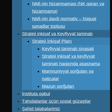
NMİ-nin Nizamnaməsi (NK qərarı və
Nizamnamə)
NMİ-nin daxili normativ – hüquqi
sənədlər toplusu
Strateji inkişaf və Keyfiyyət təminatı
Strateji İnkişaf Planı
Keyfiyyət təminatı siyasəti
Strateji inkişaf və keyfiyyət
təminatı haqqında əsasnamə
Məmnuniyyət sorğuları və
nəticələr
Məzun sorğuları
İnstituta qəbul
Təhsilalanlar üçün sosial güzəştlər
Şəhid tələbələrimiz