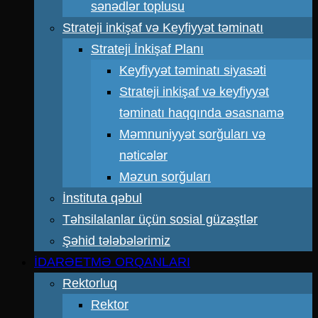
sənədlər toplusu
Strateji inkişaf və Keyfiyyət təminatı
Strateji İnkişaf Planı
Keyfiyyət təminatı siyasəti
Strateji inkişaf və keyfiyyət
təminatı haqqında əsasnamə
Məmnuniyyət sorğuları və
nəticələr
Məzun sorğuları
İnstituta qəbul
Təhsilalanlar üçün sosial güzəştlər
Şəhid tələbələrimiz
İDARƏETMƏ ORQANLARI
Rektorluq
Rektor