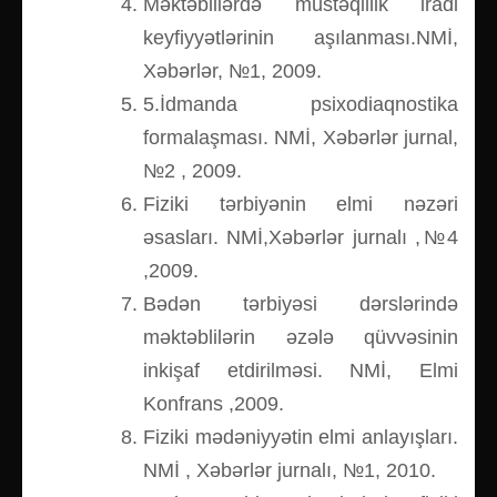
Məktəblilərdə müstəqillik iradi
keyfiyyətlərinin aşılanması.NMİ,
Xəbərlər, №1, 2009.
5.İdmanda psixodiaqnostika
formalaşması. NMİ, Xəbərlər jurnal,
№2 , 2009.
Fiziki tərbiyənin elmi nəzəri
əsasları. NMİ,Xəbərlər jurnalı ,№4
,2009.
Bədən tərbiyəsi dərslərində
məktəblilərin əzələ qüvvəsinin
inkişaf etdirilməsi. NMİ, Elmi
Konfrans ,2009.
Fiziki mədəniyyətin elmi anlayışları.
NMİ , Xəbərlər jurnalı, №1, 2010.