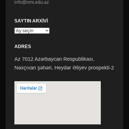
info@nmi.edu.az
SAYTIN ARXIVI
Saytın
arxivi
ADRES
Az 7012 Azərbaycan Respublikası,
Naxçıvan şəhəri, Heydər Əliyev prospekti-2