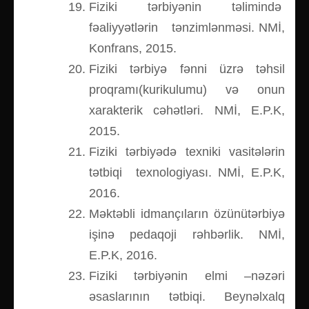
Fiziki tərbiyənin təlimində
fəaliyyətlərin tənzimlənməsi. NMİ,
Konfrans, 2015.
Fiziki tərbiyə fənni üzrə təhsil
proqramı(kurikulumu) və onun
xarakterik cəhətləri. NMİ, E.P.K,
2015.
Fiziki tərbiyədə texniki vasitələrin
tətbiqi texnologiyası. NMİ, E.P.K,
2016.
Məktəbli idmançıların özünütərbiyə
işinə pedaqoji rəhbərlik. NMİ,
E.P.K, 2016.
Fiziki tərbiyənin elmi –nəzəri
əsaslarının tətbiqi. Beynəlxalq