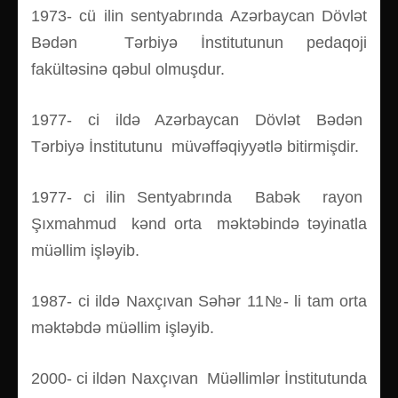
1973- cü ilin sentyabrında Azərbaycan Dövlət
Bədən Tərbiyə İnstitutunun pedaqoji
fakültəsinə qəbul olmuşdur.
1977- ci ildə Azərbaycan Dövlət Bədən
Tərbiyə İnstitutunu müvəffəqiyyətlə bitirmişdir.
1977- ci ilin Sentyabrında Babək rayon
Şıxmahmud kənd orta məktəbində təyinatla
müəllim işləyib.
1987- ci ildə Naxçıvan Səhər 11№- li tam orta
məktəbdə müəllim işləyib.
2000- ci ildən Naxçıvan Müəllimlər İnstitutunda