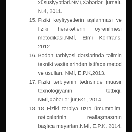
xüsusiyyətləri.NMİ,Xəbərlər jurnalı,
№4, 2011.
Fiziki keyfiyyətlərin aşılanması və
fiziki hərəkətlərin öyrənilməsi
metodikası.NMİ, Elmi Konfrans,
2012.
Bədən tərbiyəsi dərslərində təlimin
texniki vasitələrindən istifadə metod
və üsulları. NMİ, E.P.K,2013.
Fiziki tərbiyənin tədrisində müasir
texnologiyanın tətbiqi.
NMİ,Xəbərlər jur,№1, 2014.
18 Fiziki tərbiyə üzrə ümumtəlim
nəticələrinin reallaşmasının
başlıca meyarları.NMİ, E.P.K, 2014.