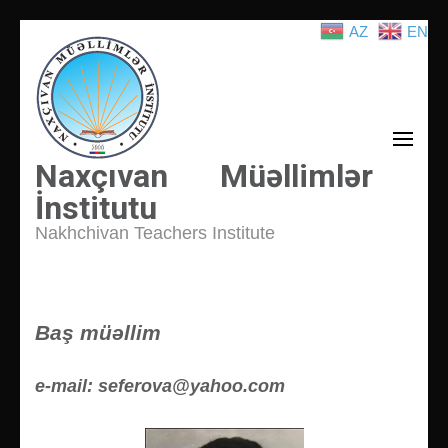
AZ
EN
İçeriğe
atla
(Enter
tuşuna
basın)
Naxçıvan Müəllimlər
İnstitutu
Nakhchivan Teachers Institute
Baş müəllim
e-mail: seferova@yahoo.com