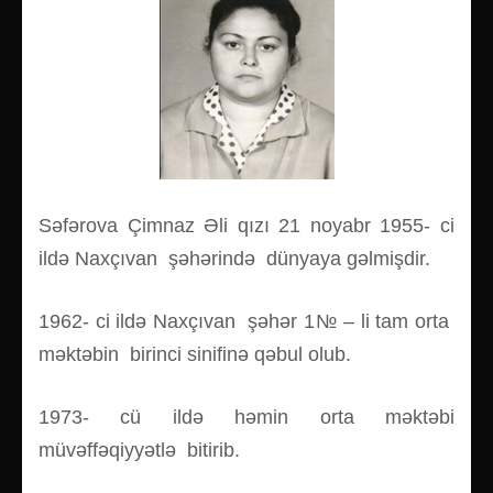
Səfərova Çimnaz Əli qızı 21 noyabr 1955- ci
ildə Naxçıvan şəhərində dünyaya gəlmişdir.
1962- ci ildə Naxçıvan şəhər 1№ – li tam orta
məktəbin birinci sinifinə qəbul olub.
1973- cü ildə həmin orta məktəbi
müvəffəqiyyətlə bitirib.