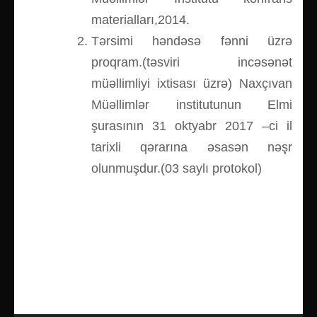
materialları,2014.
Tərsimi həndəsə fənni üzrə
proqram.(təsviri incəsənət
müəllimliyi ixtisası üzrə) Naxçıvan
Müəllimlər institutunun Elmi
şurasının 31 oktyabr 2017 –ci il
tarixli qərarına əsasən nəşr
olunmuşdur.(03 saylı protokol)