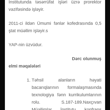
İnstitutunda təsərrüfat işləri üzrə prorektor
vəzifəsində işləyir.
2011-ci ildən Ümumi fənlər kofedrasında 0,5
ştat müəllim işləyir.s
YAP-nin üzvüdur.
Dərc olunmuş
elmi məqalələri
Təhsil alanların həyati
bacarıqlarının formalaşmasında
texnologiya fənn kurrikulumlarının
rolu. S.187-189.Naxçıvan
Müəllimlər İnstitutu konfrans