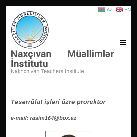
AZ
EN
İçeriğe
atla
(Enter
tuşuna
basın)
Naxçıvan Müəllimlər
İnstitutu
Nakhchivan Teachers Institute
Təsərrüfat işləri üzrə prorektor
e-mail: rasim164@box.az