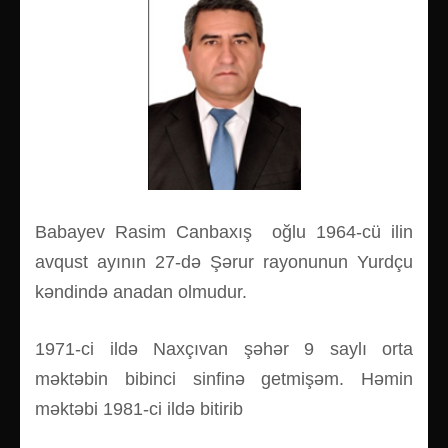
Babayev Rasim Canbaxış oğlu 1964-cü ilin
avqust ayının 27-də Şərur rayonunun Yurdçu
kəndində anadan olmudur.
1971-ci ildə Naxçıvan şəhər 9 saylı orta
məktəbin bibinci sinfinə getmişəm. Həmin
məktəbi 1981-ci ildə bitirib