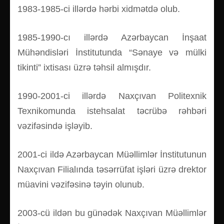
1983-1985-ci illərdə hərbi xidmətdə olub.
1985-1990-cı illərdə Azərbaycan İnşaat
Mühəndisləri İnstitutunda “Sənaye və mülki
tikinti” ixtisası üzrə təhsil almışdır.
1990-2001-ci illərdə Naxçıvan Politexnik
Texnikomunda istehsalat təcrübə rəhbəri
vəzifəsində işləyib.
2001-ci ildə Azərbaycan Müəllimlər İnstitutunun
Naxçıvan Filialında təsərrüfat işləri üzrə drektor
müavini vəzifəsinə təyin olunub.
2003-cü ildən bu günədək Naxçıvan Müəllimlər