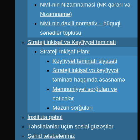
NMİ-nin Nizamnaməsi (NK qərarı və
Nizamnamə)
NMİ-nin daxili normativ – hüquqi
sənədlər toplusu
Strateji inkişaf və Keyfiyyət təminatı
Strateji İnkişaf Planı
Keyfiyyət təminatı siyasəti
Strateji inkişaf və keyfiyyət
təminatı haqqında əsasnamə
Məmnuniyyət sorğuları və
nəticələr
Məzun sorğuları
İnstituta qəbul
Təhsilalanlar üçün sosial güzəştlər
Şəhid tələbələrimiz