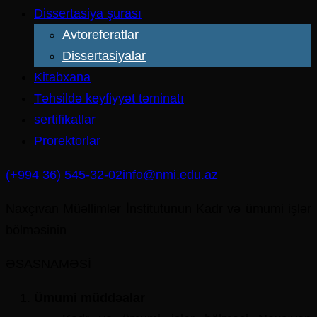
Dissertasiya şurası
Avtoreferatlar
Dissertasiyalar
Kitabxana
Təhsildə keyfiyyət təminatı
sertifikatlar
Prorektorlar
(+994 36) 545-32-02
info@nmi.edu.az
Naxçıvan Müəllimlər İnstitutunun Kadr və ümumi işlər
bölməsinin
ƏSASNAMƏSİ
Ümumi müddəalar