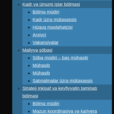
Kadr və ümumi işlər bölməsi
Bölmə müdiri
Kadr üzrə mütəxəssis
Hüquq məsləhətçisi
Arxivçi
Vakansiyalar
Maliyyə şöbəsi
Şöbə müdiri – baş mühasib
Mühasib
Mühasib
Satınalmalar üzrə mütəxəssis
Strateji inkişaf və keyfiyyətin təminatı
bölməsi
Bölmə müdiri
Məzun koordinasiya və kariyera