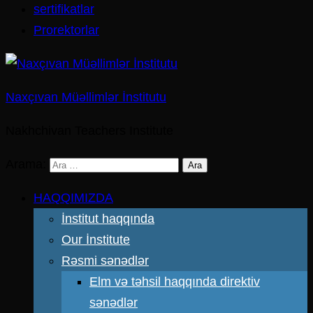
sertifikatlar
Prorektorlar
Naxçıvan Müəllimlər İnstitutu
Nakhchivan Teachers Institute
Arama:
HAQQIMIZDA
İnstitut haqqında
Our İnstitute
Rəsmi sənədlər
Elm və təhsil haqqında direktiv
sənədlər