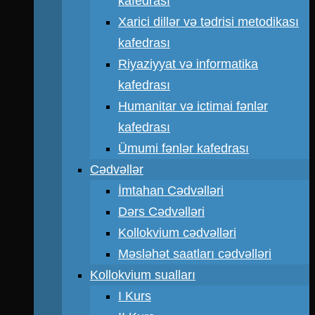
kafedrası
Xarici dillər və tədrisi metodikası
kafedrası
Riyaziyyat və informatika
kafedrası
Humanitar və ictimai fənlər
kafedrası
Ümumi fənlər kafedrası
Cədvəllər
İmtahan Cədvəlləri
Dərs Cədvəlləri
Kollokvium cədvəlləri
Məsləhət saatları cədvəlləri
Kollokvium sualları
I Kurs