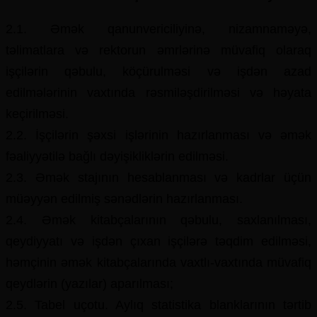
2.1. Əmək qanunvericiliyinə, nizamnaməyə,
təlimatlara və rektorun əmrlərinə müvafiq olaraq
işçilərin qəbulu, köçürulməsi və işdən azad
edilmələrinin vaxtında rəsmiləşdirilməsi və həyata
keçirilməsi.
2.2. İşçilərin şəxsi işlərinin hazırlanması və əmək
fəaliyyətilə bağlı dəyişikliklərin edilməsi.
2.3. Əmək stajının hesablanması və kadrlar üçün
müəyyən edilmiş sənədlərin hazırlanması.
2.4. Əmək kitabçalarının qəbulu, saxlanılması,
qeydiyyatı və işdən çıxan işçilərə təqdim edilməsi,
həmçinin əmək kitabçalarında vaxtlı-vaxtında müvafiq
qeydlərin (yazılar) aparılması;
2.5. Tabel uçotu. Aylıq statistika blanklarının tərtib