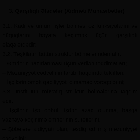
Qarşılıqlı Əlaqələr (Xidməti Münasibətlər)
3.1. Kadr və ümumi işlər bölməsi öz funksiyalarını və
hüquqlarını həyata keçirmək üçün qarşılıqlı
əlaqələrdədir:
3.2. Təşkilatın bütün struktur bölmələrindən alır:
– Əmrlərin hazırlanması üçün verilən təqdimatları;
– Məzuniyyət cədvəlinin tərtibi haqqında təklifləri;
– İşçilərin əmək qabiliyyəti olmamaq vərəqələrini;
3.3. İnstitutun müvafiq struktur bölmələrinə təqdim
edir:
– İşçilərin işə qəbul, işdən azad olunma, başqa
vəzifəyə keçirilmə əmrlərinin surətlərini.
– Şöbələrə aidiyyatı olan, təsdiq edilmiş məzuniyyət
cədvəlini;