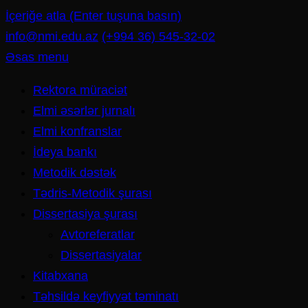
İçeriğe atla (Enter tuşuna basın)
info@nmi.edu.az
(+994 36) 545-32-02
Əsas menu
Rektora müraciət
Elmi əsərlər jurnalı
Elmi konfranslar
İdeya bankı
Metodik dəstək
Tədris-Metodik şurası
Dissertasiya şurası
Avtoreferatlar
Dissertasiyalar
Kitabxana
Təhsildə keyfiyyət təminatı