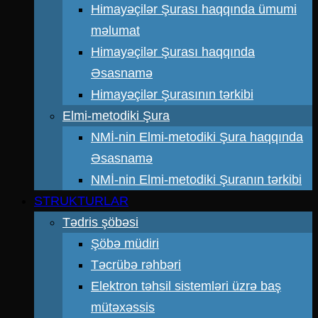
Himayəçilər Şurası haqqında ümumi
məlumat
Himayəçilər Şurası haqqında
Əsasnamə
Himayəçilər Şurasının tərkibi
Elmi-metodiki Şura
NMİ-nin Elmi-metodiki Şura haqqında
Əsasnamə
NMİ-nin Elmi-metodiki Şuranın tərkibi
STRUKTURLAR
Tədris şöbəsi
Şöbə müdiri
Təcrübə rəhbəri
Elektron təhsil sistemləri üzrə baş
mütəxəssis