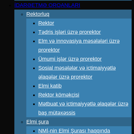
İDARƏETMƏ ORQANLARI
Rektorluq
Rektor
Tədris işləri üzrə prorektor
Elm və innovasiya məsələləri üzrə
prorektor
Ümumi işlər üzrə prorektor
Sosial məsələlər və ictimaiyyətlə
əlaqələr üzrə prorektor
Elmi katib
Rektor köməkçisi
Mətbuat və ictimaiyyətlə əlaqələr üzrə
baş mütəxəssis
Elmi şura
NMİ-nin Elmi Şurası haqqında