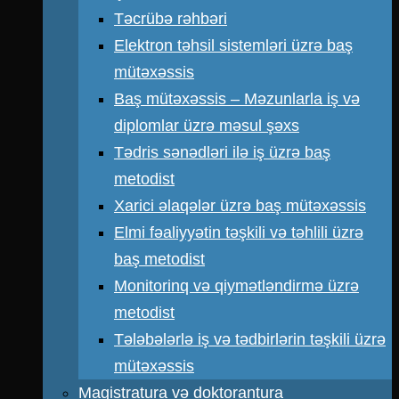
Təcrübə rəhbəri
Elektron təhsil sistemləri üzrə baş
mütəxəssis
Baş mütəxəssis – Məzunlarla iş və
diplomlar üzrə məsul şəxs
Tədris sənədləri ilə iş üzrə baş
metodist
Xarici əlaqələr üzrə baş mütəxəssis
Elmi fəaliyyətin təşkili və təhlili üzrə
baş metodist
Monitorinq və qiymətləndirmə üzrə
metodist
Tələbələrlə iş və tədbirlərin təşkili üzrə
mütəxəssis
Magistratura və doktorantura