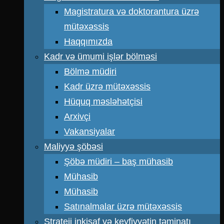
Magistratura və doktorantura üzrə
mütəxəssis
Haqqımızda
Kadr və ümumi işlər bölməsi
Bölmə müdiri
Kadr üzrə mütəxəssis
Hüquq məsləhətçisi
Arxivçi
Vakansiyalar
Maliyyə şöbəsi
Şöbə müdiri – baş mühasib
Mühasib
Mühasib
Satınalmalar üzrə mütəxəssis
Strateji inkişaf və keyfiyyətin təminatı