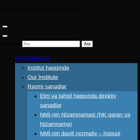
Nakhchivan Teachers Institute
Arama:
HAQQIMIZDA
İnstitut haqqında
Our İnstitute
Rəsmi sənədlər
Elm və təhsil haqqında direktiv
sənədlər
NMİ-nin Nizamnaməsi (NK qərarı və
Nizamnamə)
NMİ-nin daxili normativ – hüquqi