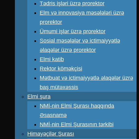
Tədris işləri üzrə prorektor
Elm və innovasiya məsələləri üzrə
prorektor
Ümumi işlər üzrə prorektor
Sosial məsələlər və ictimaiyyətlə
əlaqələr üzrə prorektor
Elmi katib
Rektor köməkçisi
Mətbuat və ictimaiyyətlə əlaqələr üzrə
baş mütəxəssis
Elmi şura
NMİ-nin Elmi Şurası haqqında
Əsasnamə
NMİ-nin Elmi Şurasının tərkibi
Himayəçilər Şurası