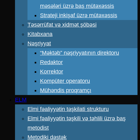
məsələri üzrə baş mütəxəssis
Strateji inkişaf üzrə mütəxəssis
Təsərrüfat və xidmət şöbəsi
Kitabxana
Nəşriyyat
“Məktəb” nəşriyyatının direktoru
Redaktor
Korrektor
Kompüter operatoru
Mühəndis proqramçı
ELM
Elmi fəaliyyətin təşkilati strukturu
Elmi fəaliyyətin təşkili və təhlili üzrə baş
metodist
Metodiki dəstək