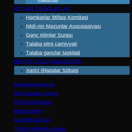
İCTİMAİ TƏŞKİLATLAR
Həmkarlar İttifaqı Komitəsi
NMİ-nin Məzunlar Assosiasiyası
Gənc Alimlər Şurası
Tələbə elmi cəmiyyəti
Tələbə gənclər təşkilati
BEYNƏLXALQ ƏLAQƏLƏR
Xarici Əlaqələr Şöbəsi
Rektora müraciət
Elmi əsərlər jurnalı
Elmi konfranslar
İdeya bankı
Metodik dəstək
Tədris-Metodik şurası