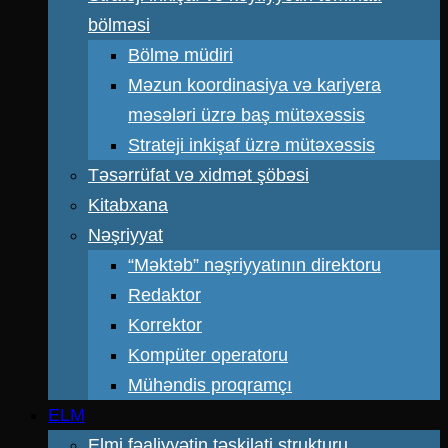
bölməsi
Bölmə müdiri
Məzun koordinasiya və kariyera
məsələri üzrə baş mütəxəssis
Strateji inkişaf üzrə mütəxəssis
Təsərrüfat və xidmət şöbəsi
Kitabxana
Nəşriyyat
“Məktəb” nəşriyyatının direktoru
Redaktor
Korrektor
Kompüter operatoru
Mühəndis proqramçı
ELM
Elmi fəaliyyətin təşkilati strukturu