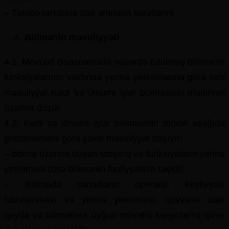
– Tələbə tərkibinə dair əmrlərin surətlərini.
Bölmənin məsuliyyəti
4.1. Mövcud Əsasnamədə nəzərdə tutulmuş bölmənin
funksiyalarının vaxtında yerinə yetirilməsinə görə tam
məsuliyyət Kadr və ümumi işlər bölməsinin müdirinin
üzərinə düşür.
4.2. Kadr və ümumi işlər bölməsinin müdiri aşağıda
göstərilənlərə görə şəxsi məsuliyyət daşıyır:
– bölmə üzərinə düşən tapşırıq və funksiyaların yerinə
yetirilməsi üzrə bölmənin fəaliyyətinin təşkili;
– Bölmədə sənədlərin operativ, keyfiyyətli
hazırlanması və yerinə yetirilməsi, qüvvədə olan
qayda və təlimatlara uyğun müvafiq kargüzarlıq işinin