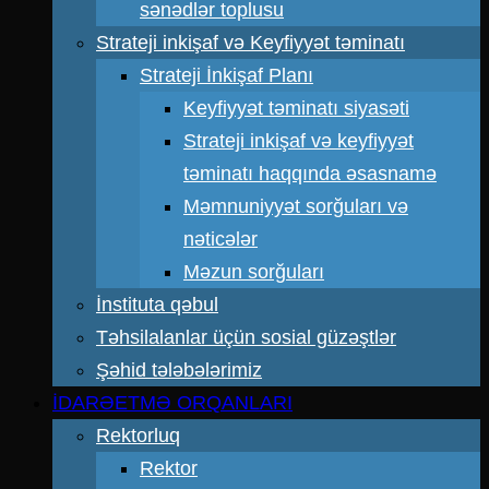
sənədlər toplusu
Strateji inkişaf və Keyfiyyət təminatı
Strateji İnkişaf Planı
Keyfiyyət təminatı siyasəti
Strateji inkişaf və keyfiyyət
təminatı haqqında əsasnamə
Məmnuniyyət sorğuları və
nəticələr
Məzun sorğuları
İnstituta qəbul
Təhsilalanlar üçün sosial güzəştlər
Şəhid tələbələrimiz
İDARƏETMƏ ORQANLARI
Rektorluq
Rektor