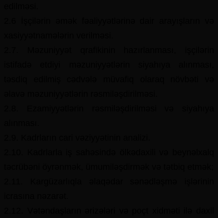
edilməsi.
2.6 İşçilərin əmək fəaliyyətlərinə dair arayışların və
xasiyyətnamələrin verilməsi.
2.7. Məzuniyyət qrafikinin hazırlanması, işçilərin
istifadə etdiyi məzuniyyətlərin siyahıya alınması,
təsdiq edilmiş cədvələ müvafiq olaraq növbəti və
əlavə məzuniyyətlərin rəsmiləşdirilməsi.
2.8. Ezamiyyətlərin rəsmiləşdirilməsi və siyahıya
alınması.
2.9. Kadrların cari vəziyyətinin analizi.
2.10. Kadrlarla iş sahəsində ölkədaxili və beynəlxalq
təcrübəni öyrənmək, ümumiləşdirmək və tətbiq etmək;
2.11. Kargüzarlıqla əlaqədar sənədləşmə işlərinin
icrasına nəzarət.
2.12. Vətəndaşların ərizələri və poçt xidməti ilə daxil