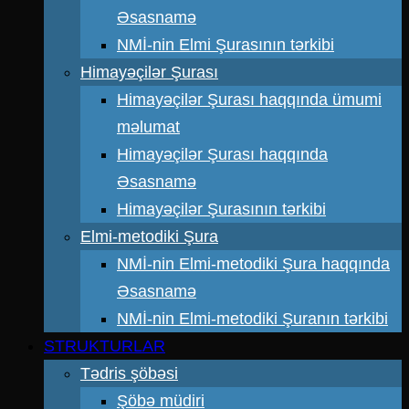
Əsasnamə
NMİ-nin Elmi Şurasının tərkibi
Himayəçilər Şurası
Himayəçilər Şurası haqqında ümumi
məlumat
Himayəçilər Şurası haqqında
Əsasnamə
Himayəçilər Şurasının tərkibi
Elmi-metodiki Şura
NMİ-nin Elmi-metodiki Şura haqqında
Əsasnamə
NMİ-nin Elmi-metodiki Şuranın tərkibi
STRUKTURLAR
Tədris şöbəsi
Şöbə müdiri