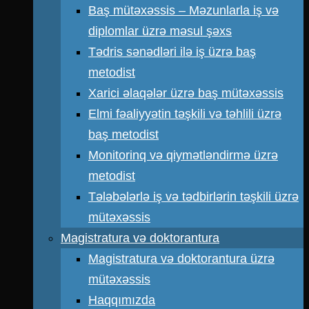
Baş mütəxəssis – Məzunlarla iş və
diplomlar üzrə məsul şəxs
Tədris sənədləri ilə iş üzrə baş
metodist
Xarici əlaqələr üzrə baş mütəxəssis
Elmi fəaliyyətin təşkili və təhlili üzrə
baş metodist
Monitorinq və qiymətləndirmə üzrə
metodist
Tələbələrlə iş və tədbirlərin təşkili üzrə
mütəxəssis
Magistratura və doktorantura
Magistratura və doktorantura üzrə
mütəxəssis
Haqqımızda