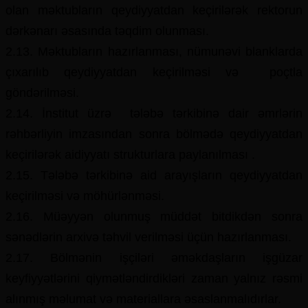
olan məktubların qeydiyyatdan keçirilərək rektorun
dərkənarı əsasında təqdim olunması.
2.13. Məktubların hazırlanması, nümunəvi blanklarda
çıxarılıb qeydiyyatdan keçirilməsi və poçtla
göndərilməsi.
2.14. İnstitut üzrə tələbə tərkibinə dair əmrlərin
rəhbərliyin imzasından sonra bölmədə qeydiyyatdan
keçirilərək aidiyyatı strukturlara paylanılması .
2.15. Tələbə tərkibinə aid arayışların qeydiyyatdan
keçirilməsi və möhürlənməsi.
2.16. Müəyyən olunmuş müddət bitdikdən sonra
sənədlərin arxivə təhvil verilməsi üçün hazırlanması.
2.17. Bölmənin işçiləri əməkdaşların işgüzar
keyfiyyətlərini qiymətləndirdikləri zaman yalnız rəsmi
alınmış məlumat və materiallara əsaslanmalıdırlar.