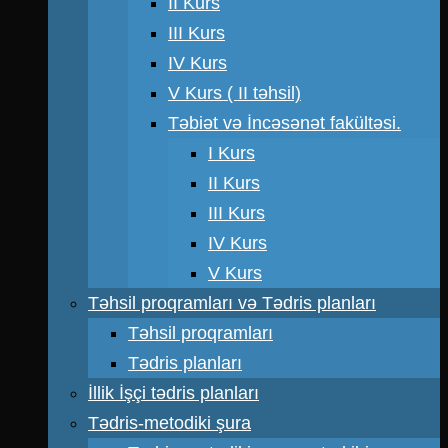
II Kurs
III Kurs
IV Kurs
V Kurs ( II təhsil)
Təbiət və İncəsənət fakültəsi.
I Kurs
II Kurs
III Kurs
IV Kurs
V Kurs
Təhsil proqramları və Tədris planları
Təhsil proqramları
Tədris planları
İllik İşçi tədris planları
Tədris-metodiki şura