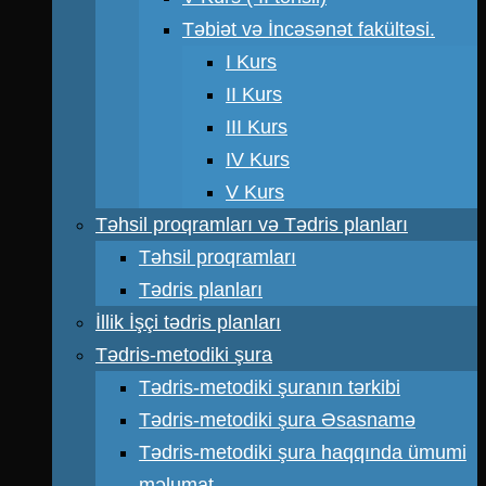
Təbiət və İncəsənət fakültəsi.
I Kurs
II Kurs
III Kurs
IV Kurs
V Kurs
Təhsil proqramları və Tədris planları
Təhsil proqramları
Tədris planları
İllik İşçi tədris planları
Tədris-metodiki şura
Tədris-metodiki şuranın tərkibi
Tədris-metodiki şura Əsasnamə
Tədris-metodiki şura haqqında ümumi
məlumat