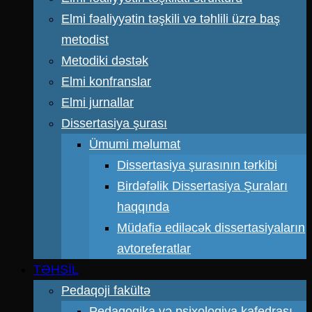
Elmi fəaliyyətin təşkili və təhlili üzrə baş
metodist
Metodiki dəstək
Elmi konfranslar
Elmi jurnallar
Dissertasiya şurası
Ümumi məlumat
Dissertasiya şurasının tərkibi
Birdəfəlik Dissertasiya Şuraları
haqqında
Müdafiə ediləcək dissertasiyaların
avtoreferatlar
TƏHSİL
Pedaqoji fakültə
Pedaqogika və psixologiya kafedrası