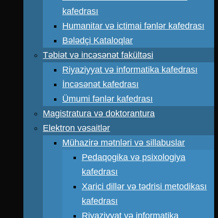
kafedrası
Humanitar və ictimai fənlər kafedrası
Bələdçi Kataloqlar
Təbiət və incəsənət fakültəsi
Riyaziyyat və informatika kafedrası
İncəsənət kafedrası
Ümumi fənlər kafedrası
Magistratura və doktorantura
Elektron vəsaitlər
Mühazirə mətnləri və sillabuslar
Pedaqogika və psixologiya
kafedrası
Xarici dillər və tədrisi metodikası
kafedrası
Riyaziyyat və informatika