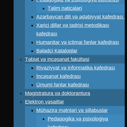
Təlim nəticələri
Azərbaycan dili və ədəbiyyat kafedrası
Xarici dillər və tədrisi metodikası
kafedrası
Humanitar və ictimai fənlər kafedrası
Bələdçi Kataloqlar
Təbiət və incəsənət fakültəsi
Riyaziyyat və informatika kafedrası
İncəsənət kafedrası
Ümumi fənlər kafedrası
Magistratura və doktorantura
Elektron vəsaitlər
Mühazirə mətnləri və sillabuslar
Pedaqogika və psixologiya