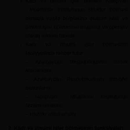
Kadr və ümumi işlər bölməsi Naxçıvan
Müəllimlər İnstitutunun struktur bölməsi
olmaqla vəzifə bölgüsünə əsasən kadr və
ümumi işlər bölməsinin müdirinə və operativ
olaraq rektora tabedir.
Kadr və ümumi işlər bölməsinin
fəaliyyətində rəhbər tutur:
– Azərbaycan Respublikasının Əmək
Məcəlləsini;
– Azərbaycan Respublikasının müvafiq
qanunlarını;
– Naxçıvan Müəllimlər İnstitutunun
Nizamnaməsini;
– Hazırkı əsasnaməni.
Kadr və ümumi işlər bölməsinin
funksiyaları