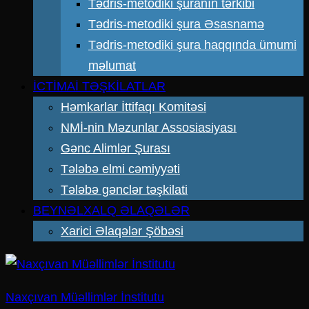
Tədris-metodiki şuranın tərkibi
Tədris-metodiki şura Əsasnamə
Tədris-metodiki şura haqqında ümumi
məlumat
İCTİMAİ TƏŞKİLATLAR
Həmkarlar İttifaqı Komitəsi
NMİ-nin Məzunlar Assosiasiyası
Gənc Alimlər Şurası
Tələbə elmi cəmiyyəti
Tələbə gənclər təşkilati
BEYNƏLXALQ ƏLAQƏLƏR
Xarici Əlaqələr Şöbəsi
Naxçıvan Müəllimlər İnstitutu