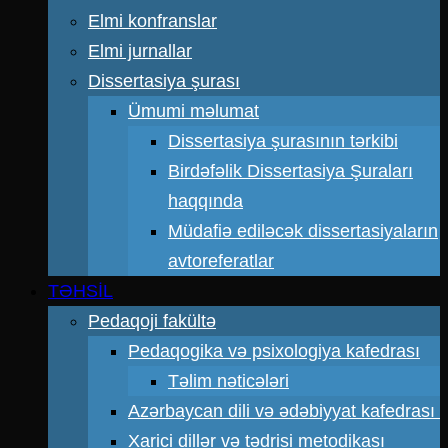
Elmi konfranslar
Elmi jurnallar
Dissertasiya şurası
Ümumi məlumat
Dissertasiya şurasının tərkibi
Birdəfəlik Dissertasiya Şuraları
haqqında
Müdafiə ediləcək dissertasiyaların
avtoreferatlar
TƏHSİL
Pedaqoji fakültə
Pedaqogika və psixologiya kafedrası
Təlim nəticələri
Azərbaycan dili və ədəbiyyat kafedrası
Xarici dillər və tədrisi metodikası