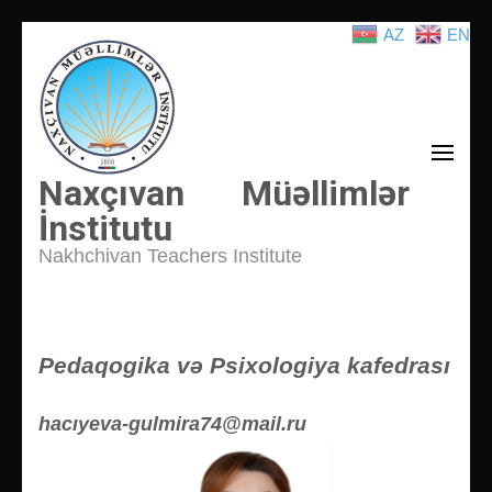
AZ
EN
İçeriğe
atla
(Enter
tuşuna
basın)
Naxçıvan Müəllimlər
İnstitutu
Nakhchivan Teachers Institute
Pedaqogika və Psixologiya kafedrası
hacıyeva-gulmira74@mail.ru