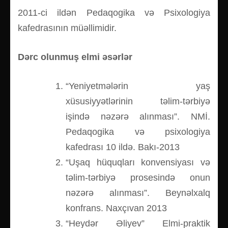
2011-ci ildən Pedaqogika və Psixologiya
kafedrasının müəllimidir.
Dərc olunmuş elmi əsərlər
“Yeniyetmələrin yaş
xüsusiyyətlərinin təlim-tərbiyə
işində nəzərə alınması”. NMİ.
Pedaqogika və psixologiya
kafedrası 10 ildə. Bakı-2013
“Uşaq hüquqları konvensiyası və
təlim-tərbiyə prosesində onun
nəzərə alınması”. Beynəlxalq
konfrans. Naxçıvan 2013
“Heydər Əliyev” Elmi-praktik