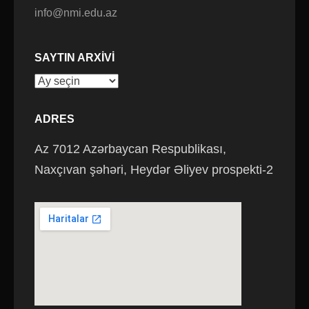
info@nmi.edu.az
SAYTIN ARXIVI
Saytın
arxivi
ADRES
Az 7012 Azərbaycan Respublikası,
Naxçıvan şəhəri, Heydər Əliyev prospekti-2