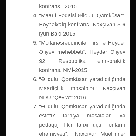
konfrans. 2015
“Maarif Fədaisi Əliqulu Qəmküsar”.
Beynəlxalq konfrans. Naxçıvan 5-6
iyun Bakı 2015
“Mollanəsrəddinçilər irsinə Heydər
Əliyev məhəbbəti”. Heydər Əliyev
92. Respublika elmi-praktik
konfrans. NMİ-2015
“Əliqulu Qəmküsar yaradıcılığında
Maarifçilik məsələləri”. Naxçıvan
NDU “Qeyrət” 2016
“Əliqulu Qəmkusar yaradıcılığında
estetik tərbiyə məsələləri və
pedaqoji fikir tarixi üçün onların
əhəmiyyəti”. Naxçıvan Müəllimlər