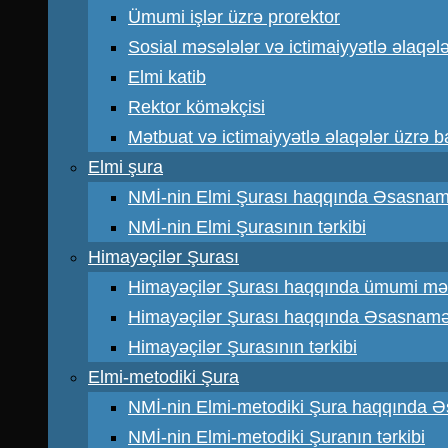
Ümumi işlər üzrə prorektor
Sosial məsələlər və ictimaiyyətlə əlaqəl
Elmi katib
Rektor köməkçisi
Mətbuat və ictimaiyyətlə əlaqələr üzrə 
Elmi şura
NMİ-nin Elmi Şurası haqqında Əsasna
NMİ-nin Elmi Şurasının tərkibi
Himayəçilər Şurası
Himayəçilər Şurası haqqında ümumi mə
Himayəçilər Şurası haqqında Əsasnam
Himayəçilər Şurasının tərkibi
Elmi-metodiki Şura
NMİ-nin Elmi-metodiki Şura haqqında 
NMİ-nin Elmi-metodiki Şuranın tərkibi