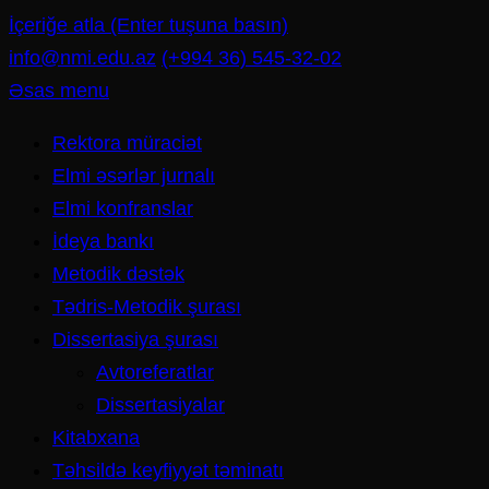
İçeriğe atla (Enter tuşuna basın)
info@nmi.edu.az
(+994 36) 545-32-02
Əsas menu
Rektora müraciət
Elmi əsərlər jurnalı
Elmi konfranslar
İdeya bankı
Metodik dəstək
Tədris-Metodik şurası
Dissertasiya şurası
Avtoreferatlar
Dissertasiyalar
Kitabxana
Təhsildə keyfiyyət təminatı