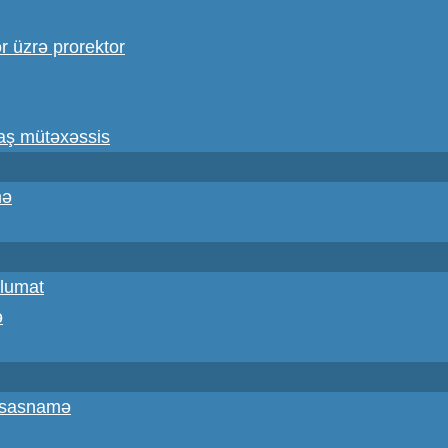
ər üzrə prorektor
baş mütəxəssis
mə
lumat
ə
Əsasnamə