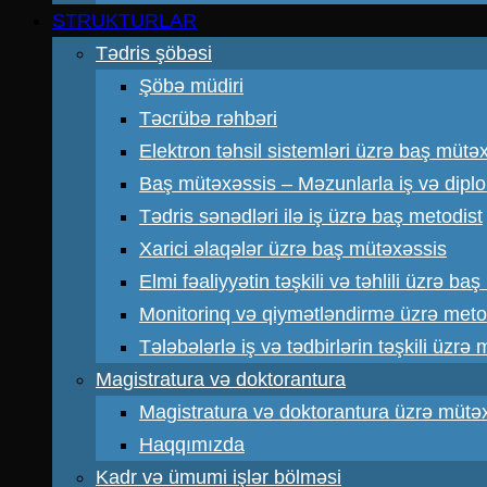
STRUKTURLAR
Tədris şöbəsi
Şöbə müdiri
Təcrübə rəhbəri
Elektron təhsil sistemləri üzrə baş mütə
Baş mütəxəssis – Məzunlarla iş və dipl
Tədris sənədləri ilə iş üzrə baş metodist
Xarici əlaqələr üzrə baş mütəxəssis
Elmi fəaliyyətin təşkili və təhlili üzrə ba
Monitorinq və qiymətləndirmə üzrə meto
Tələbələrlə iş və tədbirlərin təşkili üzrə
Magistratura və doktorantura
Magistratura və doktorantura üzrə mütə
Haqqımızda
Kadr və ümumi işlər bölməsi