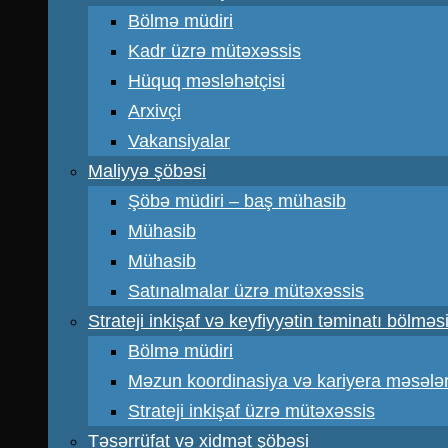
Bölmə müdiri
Kadr üzrə mütəxəssis
Hüquq məsləhətçisi
Arxivçi
Vakansiyalar
Maliyyə şöbəsi
Şöbə müdiri – baş mühasib
Mühasib
Mühasib
Satınalmalar üzrə mütəxəssis
Strateji inkişaf və keyfiyyətin təminatı bölməs
Bölmə müdiri
Məzun koordinasiya və kariyera məsələr
Strateji inkişaf üzrə mütəxəssis
Təsərrüfat və xidmət şöbəsi