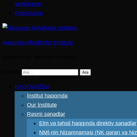
sertifikatlar
Prorektorlar
Naxçıvan Müəllimlər İnstitutu
Nakhchivan Teachers Institute
Arama:
HAQQIMIZDA
İnstitut haqqında
Our İnstitute
Rəsmi sənədlər
Elm və təhsil haqqında direktiv sənədlər
NMİ-nin Nizamnaməsi (NK qərarı və N