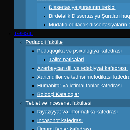
Dissertasiya şurasının tərkibi
Birdəfəlik Dissertasiya Şuraları ha
Müdafiə ediləcək dissertasiyaların a
TƏHSİL
Pedaqoji fakültə
Pedaqogika və psixologiya kafedrası
Təlim nəticələri
Azərbaycan dili və ədəbiyyat kafedrası
Xarici dillər və tədrisi metodikası kafedr
Humanitar və ictimai fənlər kafedrası
Bələdçi Kataloqlar
Təbiət və incəsənət fakültəsi
Riyaziyyat və informatika kafedrası
İncəsənət kafedrası
Ümumi fənlər kafedrası