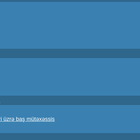
i
i üzrə baş mütəxəssis