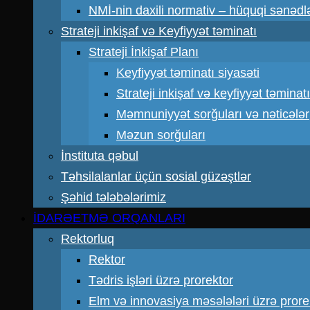
NMİ-nin daxili normativ – hüquqi sənədl
Strateji inkişaf və Keyfiyyət təminatı
Strateji İnkişaf Planı
Keyfiyyət təminatı siyasəti
Strateji inkişaf və keyfiyyət təmin
Məmnuniyyət sorğuları və nəticələr
Məzun sorğuları
İnstituta qəbul
Təhsilalanlar üçün sosial güzəştlər
Şəhid tələbələrimiz
İDARƏETMƏ ORQANLARI
Rektorluq
Rektor
Tədris işləri üzrə prorektor
Elm və innovasiya məsələləri üzrə prore