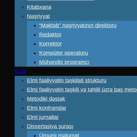
Kitabxana
Nəşriyyat
“Məktəb” nəşriyyatının direktoru
Redaktor
Korrektor
Kompüter operatoru
Mühəndis proqramçı
ELM
Elmi fəaliyyətin təşkilati strukturu
Elmi fəaliyyətin təşkili və təhlili üzrə baş meto
Metodiki dəstək
Elmi konfranslar
Elmi jurnallar
Dissertasiya şurası
Ümumi məlumat