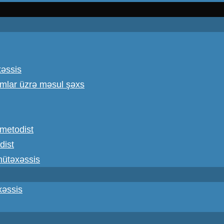
xəssis
omlar üzrə məsul şəxs
ş metodist
dist
 mütəxəssis
xəssis