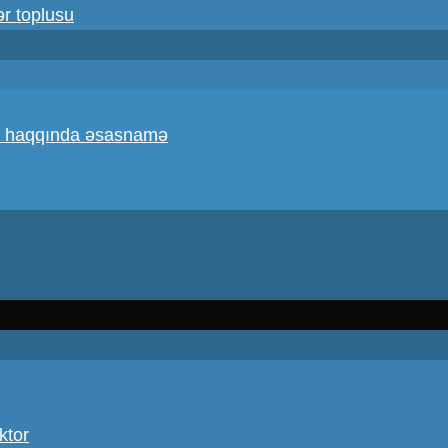
ər toplusu
atı haqqında əsasnamə
ktor