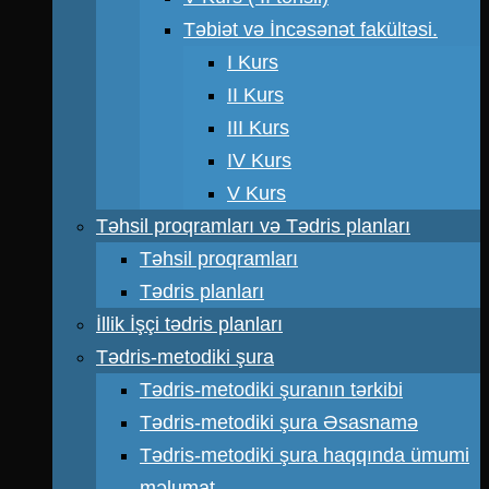
Təbiət və İncəsənət fakültəsi.
I Kurs
II Kurs
III Kurs
IV Kurs
V Kurs
Təhsil proqramları və Tədris planları
Təhsil proqramları
Tədris planları
İllik İşçi tədris planları
Tədris-metodiki şura
Tədris-metodiki şuranın tərkibi
Tədris-metodiki şura Əsasnamə
Tədris-metodiki şura haqqında ümumi
məlumat