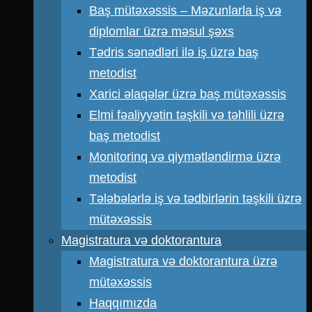
Baş mütəxəssis – Məzunlarla iş və
diplomlar üzrə məsul şəxs
Tədris sənədləri ilə iş üzrə baş
metodist
Xarici əlaqələr üzrə baş mütəxəssis
Elmi fəaliyyətin təşkili və təhlili üzrə
baş metodist
Monitorinq və qiymətləndirmə üzrə
metodist
Tələbələrlə iş və tədbirlərin təşkili üzrə
mütəxəssis
Magistratura və doktorantura
Magistratura və doktorantura üzrə
mütəxəssis
Haqqımızda