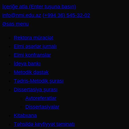
İçeriğe atla (Enter tuşuna basın)
info@nmi.edu.az
(+994 36) 545-32-02
Əsas menu
Rektora müraciət
Elmi əsərlər jurnalı
Elmi konfranslar
İdeya bankı
Metodik dəstək
Tədris-Metodik şurası
Dissertasiya şurası
Avtoreferatlar
Dissertasiyalar
Kitabxana
Təhsildə keyfiyyət təminatı