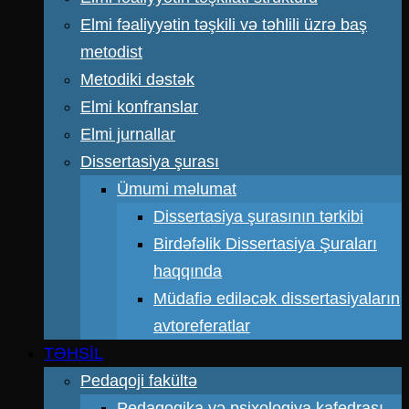
Elmi fəaliyyətin təşkili və təhlili üzrə baş
metodist
Metodiki dəstək
Elmi konfranslar
Elmi jurnallar
Dissertasiya şurası
Ümumi məlumat
Dissertasiya şurasının tərkibi
Birdəfəlik Dissertasiya Şuraları
haqqında
Müdafiə ediləcək dissertasiyaların
avtoreferatlar
TƏHSİL
Pedaqoji fakültə
Pedaqogika və psixologiya kafedrası