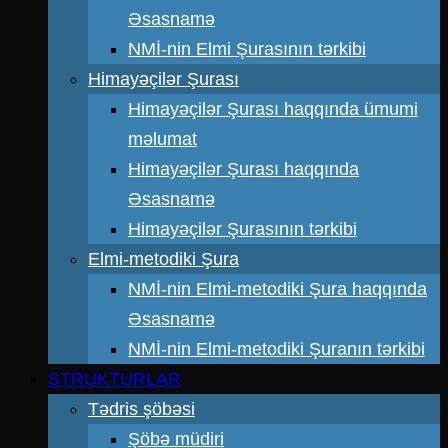
Əsasnamə
NMİ-nin Elmi Şurasının tərkibi
Himayəçilər Şurası
Himayəçilər Şurası haqqında ümumi
məlumat
Himayəçilər Şurası haqqında
Əsasnamə
Himayəçilər Şurasının tərkibi
Elmi-metodiki Şura
NMİ-nin Elmi-metodiki Şura haqqında
Əsasnamə
NMİ-nin Elmi-metodiki Şuranın tərkibi
STRUKTURLAR
Tədris şöbəsi
Şöbə müdiri