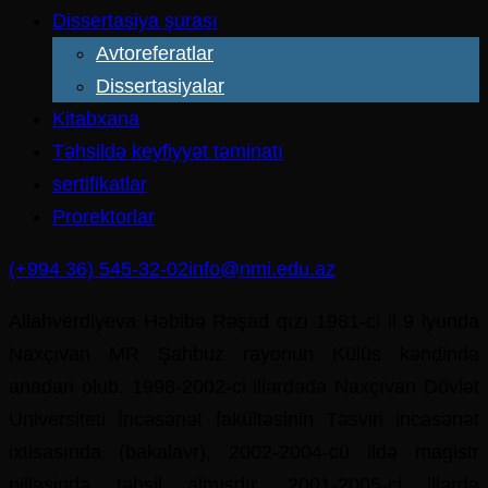
Dissertasiya şurası
Avtoreferatlar
Dissertasiyalar
Kitabxana
Təhsildə keyfiyyət təminatı
sertifikatlar
Prorektorlar
(+994 36) 545-32-02
info@nmi.edu.az
Allahverdiyeva Həbibə Rəşad qızı 1981-ci il 9 iyunda
Naxçıvan MR Şahbuz rayonun Külüs kəndində
anadan olub. 1998-2002-ci illərdədə Naxçıvan Dövlət
Universiteti İncəsənət fakültəsinin Təsviri incəsənət
ixtisasında (bakalavr), 2002-2004-cü ildə magistr
pilləsində təhsil almışdır. 2001-2005-ci illərdə