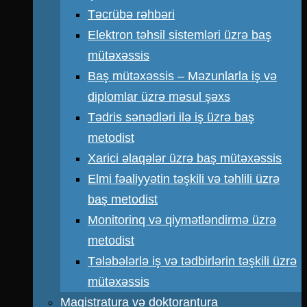
Təcrübə rəhbəri
Elektron təhsil sistemləri üzrə baş
mütəxəssis
Baş mütəxəssis – Məzunlarla iş və
diplomlar üzrə məsul şəxs
Tədris sənədləri ilə iş üzrə baş
metodist
Xarici əlaqələr üzrə baş mütəxəssis
Elmi fəaliyyətin təşkili və təhlili üzrə
baş metodist
Monitorinq və qiymətləndirmə üzrə
metodist
Tələbələrlə iş və tədbirlərin təşkili üzrə
mütəxəssis
Magistratura və doktorantura