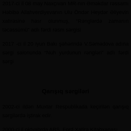
2017-ci il 08 may Naxçıvan MR-nın Əməkdar rəssamı
Həbibə Allahverdiyevanın Ulu Öndər Heydər Əliyevin
xatirəsinə həsr olunmuş, “Rənglərdə zamanın
təcəssümü” adlı fərdi rəsm sərgisi
2017 -ci il 20 iyun Bakı şəhərində V.Səmədova adına
sərgi salonunda “Nuh yurdunun rəngləri” adlı fərdi
sərgi
Qarışıq sərgiləri
2002-ci ildən Muxtar Respublikada keçirilən qarışıq
sərgilərdə iştirak edir.
2000-ci il oktyabrda ABŞ, Ford Xatirə Kitabxanası