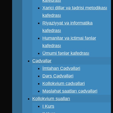
kafedrası
Xarici dillər və tədrisi metodikası
kafedrası
Riyaziyyat və informatika
kafedrası
Humanitar və ictimai fənlər
kafedrası
Ümumi fənlər kafedrası
Cədvəllər
İmtahan Cədvəlləri
Dərs Cədvəlləri
Kollokvium cədvəlləri
Məsləhət saatları cədvəlləri
Kollokvium sualları
I Kurs