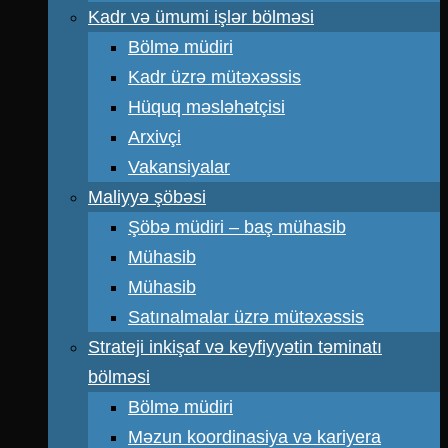
Kadr və ümumi işlər bölməsi
Bölmə müdiri
Kadr üzrə mütəxəssis
Hüquq məsləhətçisi
Arxivçi
Vakansiyalar
Maliyyə şöbəsi
Şöbə müdiri – baş mühasib
Mühasib
Mühasib
Satınalmalar üzrə mütəxəssis
Strateji inkişaf və keyfiyyətin təminatı
bölməsi
Bölmə müdiri
Məzun koordinasiya və kariyera