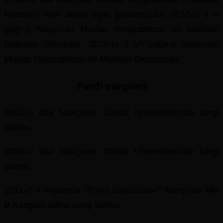
Rəssamı fəxri adına layiq görülmüşdür. 2015-ci il V
çağırış Naxçıvan Muxtar Respublikası Ali Məclisin
Deputatı olmuşdur. 2020-ci il VI çağırış Naxçıvan
Muxtar Respublikası Ali Məclisin Deputatıdır.
Fərdi sərgiləri
2002-ci ildə Naxçıvan Dövlət Universitetində sərgi
salonu
2008-ci ildə Naxçıvan Dövlət Universitetində sərgi
salonu
2011-ci il noyabrda “Payız düşüncələri” Naxçıvan MR
B.Kəngərli adına sərgi salonu