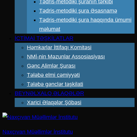
Tədris-metodiki şuranın tərkibi
Tədris-metodiki şura Əsasnamə
Tədris-metodiki şura haqqında ümumi
məlumat
İCTİMAİ TƏŞKİLATLAR
Həmkarlar İttifaqı Komitəsi
NMİ-nin Məzunlar Assosiasiyası
Gənc Alimlər Şurası
Tələbə elmi cəmiyyəti
Tələbə gənclər təşkilati
BEYNƏLXALQ ƏLAQƏLƏR
Xarici Əlaqələr Şöbəsi
Naxçıvan Müəllimlər İnstitutu