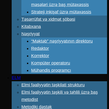
məsələri üzrə baş mütəxəssis
Strateji inkişaf üzrə mütəxəssis
Təsərrüfat və xidmət şöbəsi
Kitabxana
Nəşriyyat
“Məktəb” nəşriyyatının direktoru
Redaktor
Korrektor
Kompüter operatoru
Mühəndis proqramçı
ELM
Elmi fəaliyyətin təşkilati strukturu
Elmi fəaliyyətin təşkili və təhlili üzrə baş
metodist
Metodiki dəstək