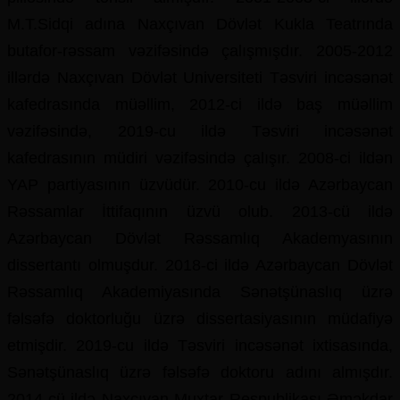
M.T.Sidqi adına Naxçıvan Dövlət Kukla Teatrında
butafor-rəssam vəzifəsində çalışmışdır. 2005-2012
illərdə Naxçıvan Dövlət Universiteti Təsviri incəsənət
kafedrasında müəllim, 2012-ci ildə baş müəllim
vəzifəsində, 2019-cu ildə Təsviri incəsənət
kafedrasının müdiri vəzifəsində çalışır. 2008-ci ildən
YAP partiyasının üzvüdür. 2010-cu ildə Azərbaycan
Rəssamlar İttifaqının üzvü olub. 2013-cü ildə
Azərbaycan Dövlət Rəssamlıq Akademyasının
dissertantı olmuşdur. 2018-ci ildə Azərbaycan Dövlət
Rəssamlıq Akademiyasında Sənətşünaslıq üzrə
fəlsəfə doktorluğu üzrə dissertasiyasının müdafiyə
etmişdir. 2019-cu ildə Təsviri incəsənət ixtisasında,
Sənətşünaslıq üzrə fəlsəfə doktoru adını almışdır.
2014-cü ildə Naxçıvan Muxtar Respublikası Əməkdar