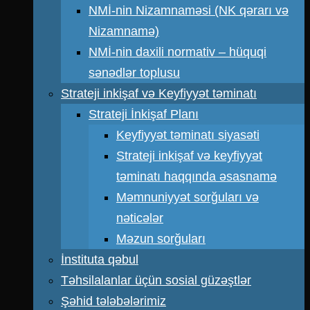
NMİ-nin Nizamnaməsi (NK qərarı və
Nizamnamə)
NMİ-nin daxili normativ – hüquqi
sənədlər toplusu
Strateji inkişaf və Keyfiyyət təminatı
Strateji İnkişaf Planı
Keyfiyyət təminatı siyasəti
Strateji inkişaf və keyfiyyət
təminatı haqqında əsasnamə
Məmnuniyyət sorğuları və
nəticələr
Məzun sorğuları
İnstituta qəbul
Təhsilalanlar üçün sosial güzəştlər
Şəhid tələbələrimiz