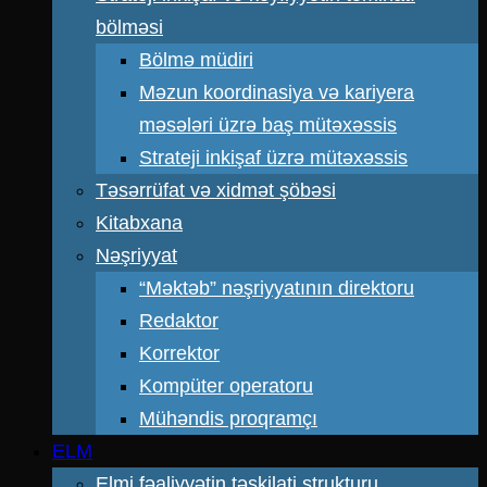
bölməsi
Bölmə müdiri
Məzun koordinasiya və kariyera
məsələri üzrə baş mütəxəssis
Strateji inkişaf üzrə mütəxəssis
Təsərrüfat və xidmət şöbəsi
Kitabxana
Nəşriyyat
“Məktəb” nəşriyyatının direktoru
Redaktor
Korrektor
Kompüter operatoru
Mühəndis proqramçı
ELM
Elmi fəaliyyətin təşkilati strukturu