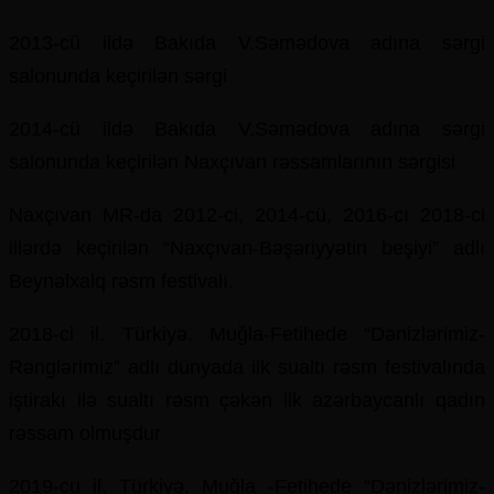
2013-cü ildə Bakıda V.Səmədova adına sərgi
salonunda keçirilən sərgi
2014-cü ildə Bakıda V.Səmədova adına sərgi
salonunda keçirilən Naxçıvan rəssamlarının sərgisi
Naxçıvan MR-da 2012-ci, 2014-cü, 2016-cı 2018-ci
illərdə keçirilən “Naxçıvan-Bəşəriyyətin beşiyi” adlı
Beynəlxalq rəsm festivalı.
2018-ci il. Türkiyə. Muğla-Fetihede “Dənizlərimiz-
Rənglərimiz” adlı dünyada ilk sualtı rəsm festivalında
iştirakı ilə sualtı rəsm çəkən ilk azərbaycanlı qadın
rəssam olmuşdur
2019-cu il. Türkiyə. Muğla -Fetihede “Dənizlərimiz-