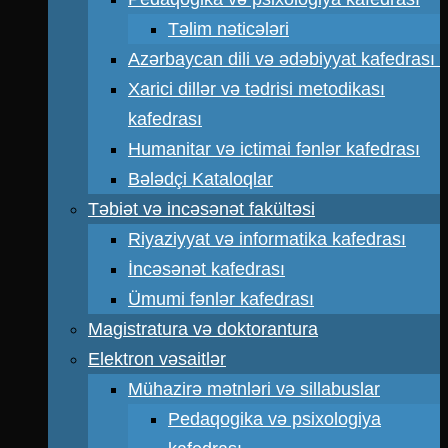
Təlim nəticələri
Azərbaycan dili və ədəbiyyat kafedrası
Xarici dillər və tədrisi metodikası
kafedrası
Humanitar və ictimai fənlər kafedrası
Bələdçi Kataloqlar
Təbiət və incəsənət fakültəsi
Riyaziyyat və informatika kafedrası
İncəsənət kafedrası
Ümumi fənlər kafedrası
Magistratura və doktorantura
Elektron vəsaitlər
Mühazirə mətnləri və sillabuslar
Pedaqogika və psixologiya