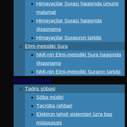
Himayəçilər Şurası haqqında ümumi
məlumat
Himayəçilər Şurası haqqında
Əsasnamə
Himayəçilər Şurasının tərkibi
Elmi-metodiki Şura
NMİ-nin Elmi-metodiki Şura haqqında
Əsasnamə
NMİ-nin Elmi-metodiki Şuranın tərkibi
STRUKTURLAR
Tədris şöbəsi
Şöbə müdiri
Təcrübə rəhbəri
Elektron təhsil sistemləri üzrə baş
mütəxəssis