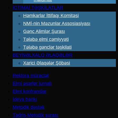
İCTİMAİ TƏŞKİLATLAR
Həmkarlar İttifaqı Komitəsi
NMİ-nin Məzunlar Assosiasiyası
Gənc Alimlər Şurası
Tələbə elmi cəmiyyəti
Tələbə gənclər təşkilati
BEYNƏLXALQ ƏLAQƏLƏR
Xarici Əlaqələr Şöbəsi
Rektora müraciət
Elmi əsərlər jurnalı
Elmi konfranslar
İdeya bankı
Metodik dəstək
Tədris-Metodik şurası