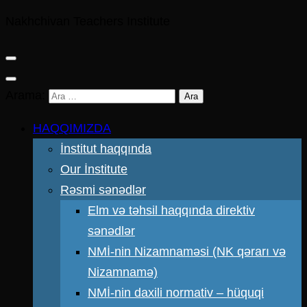
Nakhchivan Teachers Institute
Arama:
HAQQIMIZDA
İnstitut haqqında
Our İnstitute
Rəsmi sənədlər
Elm və təhsil haqqında direktiv
sənədlər
NMİ-nin Nizamnaməsi (NK qərarı və
Nizamnamə)
NMİ-nin daxili normativ – hüquqi