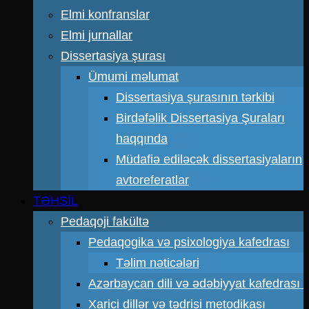
Elmi konfranslar
Elmi jurnallar
Dissertasiya şurası
Ümumi məlumat
Dissertasiya şurasının tərkibi
Birdəfəlik Dissertasiya Şuraları
haqqında
Müdafiə ediləcək dissertasiyaların
avtoreferatlar
TƏHSİL
Pedaqoji fakültə
Pedaqogika və psixologiya kafedrası
Təlim nəticələri
Azərbaycan dili və ədəbiyyat kafedrası
Xarici dillər və tədrisi metodikası