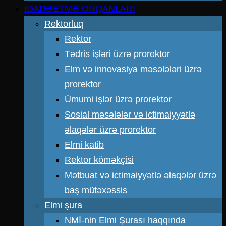
İDARƏETMƏ ORQANLARI
Rektorluq
Rektor
Tədris işləri üzrə prorektor
Elm və innovasiya məsələləri üzrə
prorektor
Ümumi işlər üzrə prorektor
Sosial məsələlər və ictimaiyyətlə
əlaqələr üzrə prorektor
Elmi katib
Rektor köməkçisi
Mətbuat və ictimaiyyətlə əlaqələr üzrə
baş mütəxəssis
Elmi şura
NMİ-nin Elmi Şurası haqqında