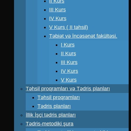
II Kurs
III Kurs
IV Kurs
V Kurs ( II təhsil)
Təbiət və İncəsənət fakültəsi.
I Kurs
II Kurs
III Kurs
IV Kurs
V Kurs
Təhsil proqramları və Tədris planları
Təhsil proqramları
Tədris planları
İllik İşçi tədris planları
Tədris-metodiki şura