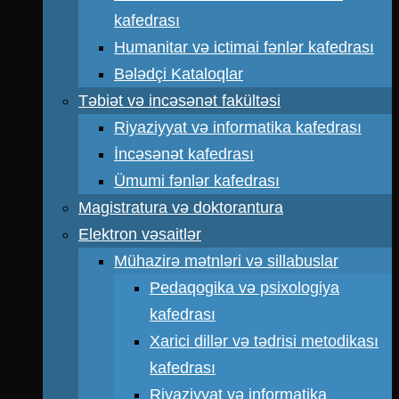
kafedrası
Humanitar və ictimai fənlər kafedrası
Bələdçi Kataloqlar
Təbiət və incəsənət fakültəsi
Riyaziyyat və informatika kafedrası
İncəsənət kafedrası
Ümumi fənlər kafedrası
Magistratura və doktorantura
Elektron vəsaitlər
Mühazirə mətnləri və sillabuslar
Pedaqogika və psixologiya
kafedrası
Xarici dillər və tədrisi metodikası
kafedrası
Riyaziyyat və informatika