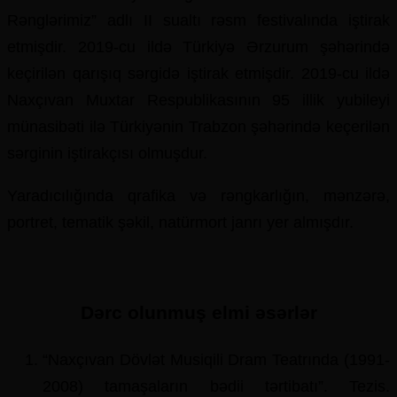
Rənglərimiz” adlı II sualtı rəsm festivalında iştirak
etmişdir. 2019-cu ildə Türkiyə Ərzurum şəhərində
keçirilən qarışıq sərgidə iştirak etmişdir. 2019-cu ildə
Naxçıvan Muxtar Respublikasının 95 illik yubileyi
münasibəti ilə Türkiyənin Trabzon şəhərində keçerilən
sərginin iştirakçısı olmuşdur.
Yaradıcılığında qrafika və rəngkarlığın, mənzərə,
portret, tematik şəkil, natürmort janrı yer almışdır.
Dərc olunmuş elmi əsərlər
“Naxçıvan Dövlət Musiqili Dram Teatrında (1991-
2008) tamaşaların bədii tərtibatı”. Tezis.