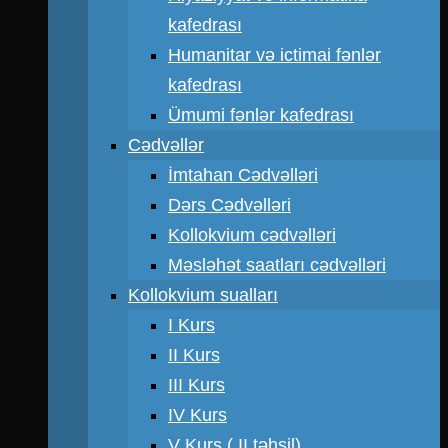
kafedrası
Humanitar və ictimai fənlər
kafedrası
Ümumi fənlər kafedrası
Cədvəllər
İmtahan Cədvəlləri
Dərs Cədvəlləri
Kollokvium cədvəlləri
Məsləhət saatları cədvəlləri
Kollokvium sualları
I Kurs
II Kurs
III Kurs
IV Kurs
V Kurs ( II təhsil)