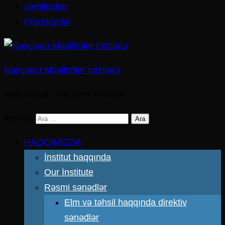
sertifikatlar
Prorektorlar
Naxçıvan Müəllimlər İnstitutu
Nakhchivan Teachers Institute
Arama:
HAQQIMIZDA
İnstitut haqqında
Our İnstitute
Rəsmi sənədlər
Elm və təhsil haqqında direktiv
sənədlər