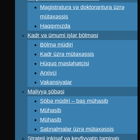
Magistratura və doktorantura üzrə
mütəxəssis
Haqqımızda
Kadr və ümumi işlər bölməsi
Bölmə müdiri
Kadr üzrə mütəxəssis
Hüquq məsləhətçisi
Arxivçi
Vakansiyalar
Maliyyə şöbəsi
Şöbə müdiri – baş mühasib
Mühasib
Mühasib
Satınalmalar üzrə mütəxəssis
Strateji inkişaf və keyfiyyətin təminatı