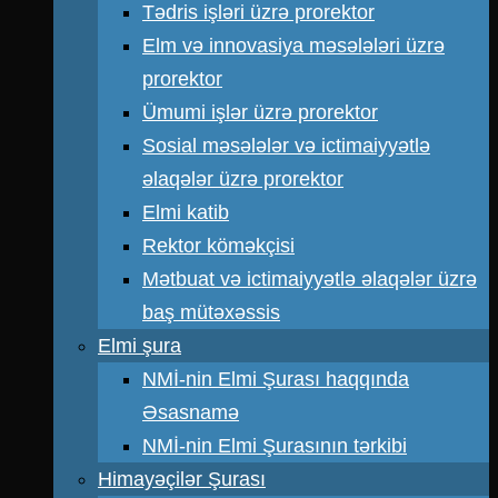
Tədris işləri üzrə prorektor
Elm və innovasiya məsələləri üzrə
prorektor
Ümumi işlər üzrə prorektor
Sosial məsələlər və ictimaiyyətlə
əlaqələr üzrə prorektor
Elmi katib
Rektor köməkçisi
Mətbuat və ictimaiyyətlə əlaqələr üzrə
baş mütəxəssis
Elmi şura
NMİ-nin Elmi Şurası haqqında
Əsasnamə
NMİ-nin Elmi Şurasının tərkibi
Himayəçilər Şurası