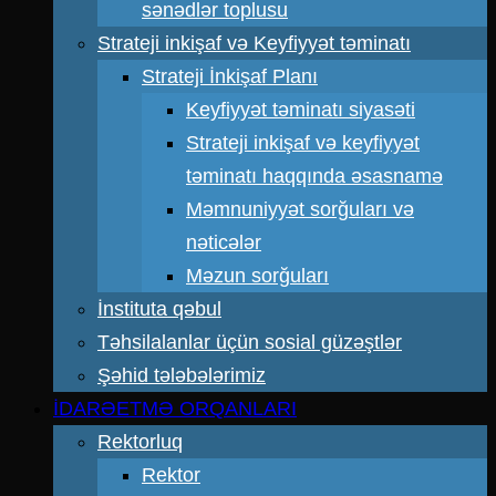
sənədlər toplusu
Strateji inkişaf və Keyfiyyət təminatı
Strateji İnkişaf Planı
Keyfiyyət təminatı siyasəti
Strateji inkişaf və keyfiyyət
təminatı haqqında əsasnamə
Məmnuniyyət sorğuları və
nəticələr
Məzun sorğuları
İnstituta qəbul
Təhsilalanlar üçün sosial güzəştlər
Şəhid tələbələrimiz
İDARƏETMƏ ORQANLARI
Rektorluq
Rektor