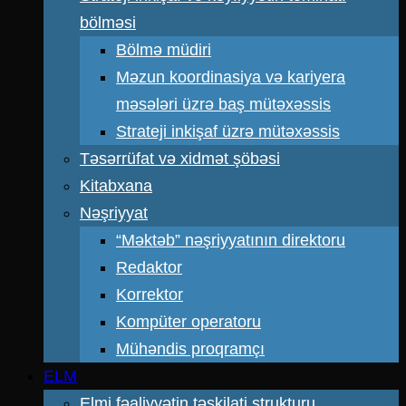
bölməsi
Bölmə müdiri
Məzun koordinasiya və kariyera
məsələri üzrə baş mütəxəssis
Strateji inkişaf üzrə mütəxəssis
Təsərrüfat və xidmət şöbəsi
Kitabxana
Nəşriyyat
“Məktəb” nəşriyyatının direktoru
Redaktor
Korrektor
Kompüter operatoru
Mühəndis proqramçı
ELM
Elmi fəaliyyətin təşkilati strukturu