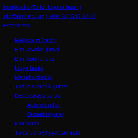
İçeriğe atla (Enter tuşuna basın)
info@nmi.edu.az
(+994 36) 545-32-02
Əsas menu
Rektora müraciət
Elmi əsərlər jurnalı
Elmi konfranslar
İdeya bankı
Metodik dəstək
Tədris-Metodik şurası
Dissertasiya şurası
Avtoreferatlar
Dissertasiyalar
Kitabxana
Təhsildə keyfiyyət təminatı