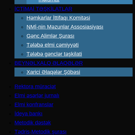
İCTİMAİ TƏŞKİLATLAR
Həmkarlar İttifaqı Komitəsi
NMİ-nin Məzunlar Assosiasiyası
Gənc Alimlər Şurası
Tələbə elmi cəmiyyəti
Tələbə gənclər təşkilati
BEYNƏLXALQ ƏLAQƏLƏR
Xarici Əlaqələr Şöbəsi
Rektora müraciət
Elmi əsərlər jurnalı
Elmi konfranslar
İdeya bankı
Metodik dəstək
Tədris-Metodik şurası