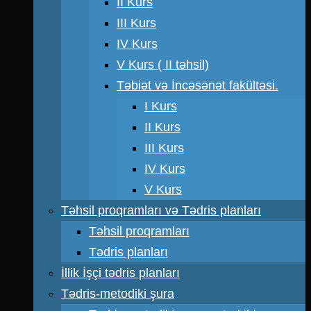
II Kurs
III Kurs
IV Kurs
V Kurs ( II təhsil)
Təbiət və İncəsənət fakültəsi.
I Kurs
II Kurs
III Kurs
IV Kurs
V Kurs
Təhsil proqramları və Tədris planları
Təhsil proqramları
Tədris planları
İllik İşçi tədris planları
Tədris-metodiki şura