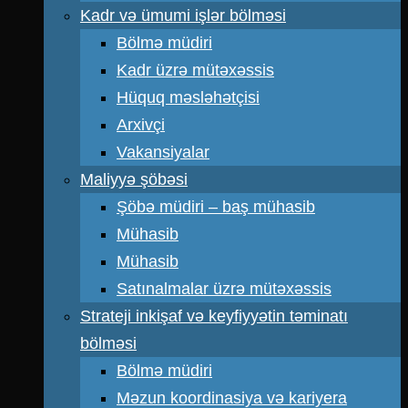
Kadr və ümumi işlər bölməsi
Bölmə müdiri
Kadr üzrə mütəxəssis
Hüquq məsləhətçisi
Arxivçi
Vakansiyalar
Maliyyə şöbəsi
Şöbə müdiri – baş mühasib
Mühasib
Mühasib
Satınalmalar üzrə mütəxəssis
Strateji inkişaf və keyfiyyətin təminatı
bölməsi
Bölmə müdiri
Məzun koordinasiya və kariyera