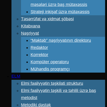
məsələri üzrə baş mütəxəssis
Strateji inkişaf üzrə mütəxəssis
Təsərrüfat və xidmət şöbəsi
Kitabxana
Nəşriyyat
“Məktəb” nəşriyyatının direktoru
Redaktor
Korrektor
Kompüter operatoru
Mühəndis proqramçı
ELM
Elmi fəaliyyətin təşkilati strukturu
Elmi fəaliyyətin təşkili və təhlili üzrə baş
metodist
Metodiki dəstək