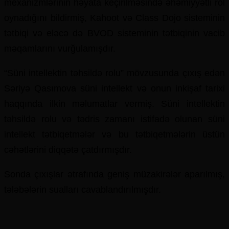
mexanizmlərinin həyata keçirilməsində əhəmiyyətli rol
oynadığını bildirmiş, Kahoot və Class Dojo sisteminin
tətbiqi və eləcə də BVOD sisteminin tətbiqinin vacib
məqamlarını vurğulamışdır.
“Süni intellektin təhsildə rolu” mövzusunda çıxış edən
Səriyə Qasımova süni intellekt və onun inkişaf tarixi
haqqında ilkin məlumatlar vermiş. Süni intellektin
təhsildə rolu və tədris zamanı istifadə olunan süni
intellekt tətbiqetmələr və bu tətbiqetmələrin üstün
cəhətlərini diqqətə çatdırmışdır.
Sonda çıxışlar ətrafında geniş müzakirələr aparılmış,
tələbələrin sualları cavablandırılmışdır.