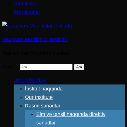
sertifikatlar
Prorektorlar
Naxçıvan Müəllimlər İnstitutu
Nakhchivan Teachers Institute
Arama:
HAQQIMIZDA
İnstitut haqqında
Our İnstitute
Rəsmi sənədlər
Elm və təhsil haqqında direktiv
sənədlər