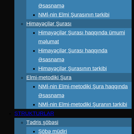
Əsasnamə
NMİ-nin Elmi Şurasının tərkibi
Himayəçilər Şurası
Himayəçilər Şurası haqqında ümumi
məlumat
Himayəçilər Şurası haqqında
Əsasnamə
Himayəçilər Şurasının tərkibi
Elmi-metodiki Şura
NMİ-nin Elmi-metodiki Şura haqqında
Əsasnamə
NMİ-nin Elmi-metodiki Şuranın tərkibi
STRUKTURLAR
Tədris şöbəsi
Şöbə müdiri