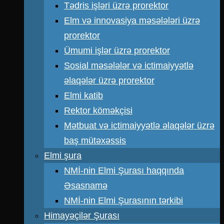
Tədris işləri üzrə prorektor
Elm və innovasiya məsələləri üzrə
prorektor
Ümumi işlər üzrə prorektor
Sosial məsələlər və ictimaiyyətlə
əlaqələr üzrə prorektor
Elmi katib
Rektor köməkçisi
Mətbuat və ictimaiyyətlə əlaqələr üzrə
baş mütəxəssis
Elmi şura
NMİ-nin Elmi Şurası haqqında
Əsasnamə
NMİ-nin Elmi Şurasının tərkibi
Himayəçilər Şurası