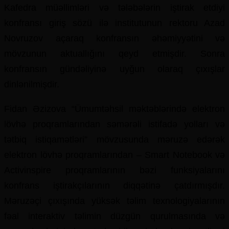
Kafedra müəllimləri və tələbələrin iştirak etdiyi
konfransı giriş sözü ilə institutunun rektoru Azad
Novruzov açaraq konfransın əhəmiyyətini və
mövzunun aktuallığını qeyd etmişdir. Sonra
konfransın gündəliyinə uyğun olaraq çıxışlar
dinlənilmişdir.
Fidan Əzizova “Ümumtəhsil məktəblərində elektron
lövhə proqramlarından səmərəli istifadə yolları və
tətbiq istiqamətləri” mövzusunda məruzə edərək
elektron lövhə proqramlarından – Smart Notebook və
Activinspire proqramlarının bəzi funksiyalarını
konfrans iştirakçılarının diqqətinə çatdırmışdır.
Məruzəçi çıxışında yüksək təlim texnologiyalarının
fəal interaktiv təlimin düzgün qurulmasında və