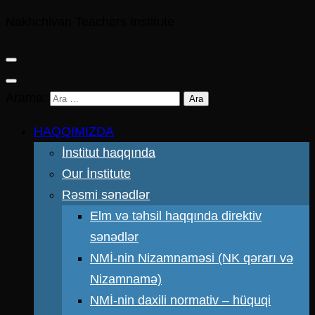
Nakhchivan Teachers Institute
Arama:
HAQQIMIZDA
İnstitut haqqında
Our İnstitute
Rəsmi sənədlər
Elm və təhsil haqqında direktiv
sənədlər
NMİ-nin Nizamnaməsi (NK qərarı və
Nizamnamə)
NMİ-nin daxili normativ – hüquqi