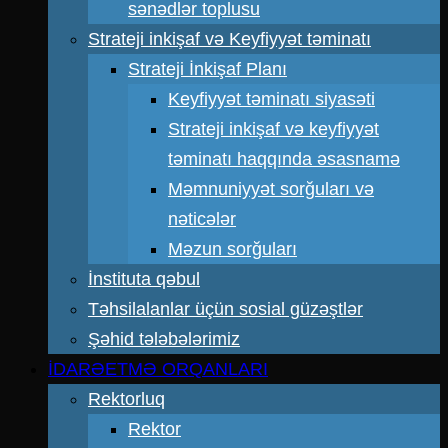
sənədlər toplusu
Strateji inkişaf və Keyfiyyət təminatı
Strateji İnkişaf Planı
Keyfiyyət təminatı siyasəti
Strateji inkişaf və keyfiyyət
təminatı haqqında əsasnamə
Məmnuniyyət sorğuları və
nəticələr
Məzun sorğuları
İnstituta qəbul
Təhsilalanlar üçün sosial güzəştlər
Şəhid tələbələrimiz
İDARƏETMƏ ORQANLARI
Rektorluq
Rektor