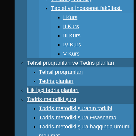
Təbiət və İncəsənət fakültəsi.
I Kurs
II Kurs
III Kurs
IV Kurs
V Kurs
Təhsil proqramları və Tədris planları
Təhsil proqramları
Tədris planları
İllik İşçi tədris planları
Tədris-metodiki şura
Tədris-metodiki şuranın tərkibi
Tədris-metodiki şura Əsasnamə
Tədris-metodiki şura haqqında ümumi
məlumat