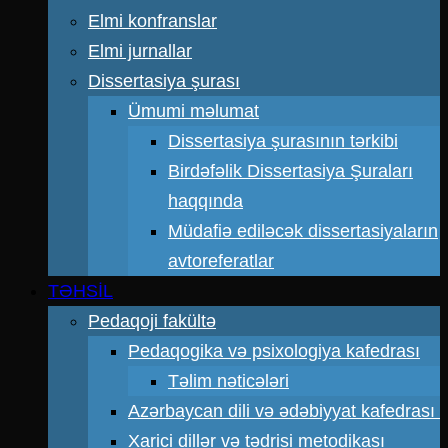
Elmi konfranslar
Elmi jurnallar
Dissertasiya şurası
Ümumi məlumat
Dissertasiya şurasının tərkibi
Birdəfəlik Dissertasiya Şuraları
haqqında
Müdafiə ediləcək dissertasiyaların
avtoreferatlar
TƏHSİL
Pedaqoji fakültə
Pedaqogika və psixologiya kafedrası
Təlim nəticələri
Azərbaycan dili və ədəbiyyat kafedrası
Xarici dillər və tədrisi metodikası