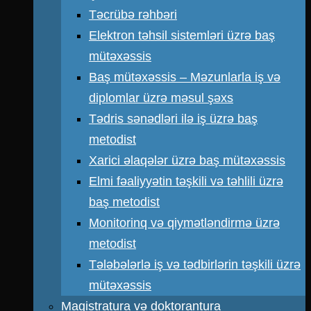
Təcrübə rəhbəri
Elektron təhsil sistemləri üzrə baş
mütəxəssis
Baş mütəxəssis – Məzunlarla iş və
diplomlar üzrə məsul şəxs
Tədris sənədləri ilə iş üzrə baş
metodist
Xarici əlaqələr üzrə baş mütəxəssis
Elmi fəaliyyətin təşkili və təhlili üzrə
baş metodist
Monitorinq və qiymətləndirmə üzrə
metodist
Tələbələrlə iş və tədbirlərin təşkili üzrə
mütəxəssis
Magistratura və doktorantura