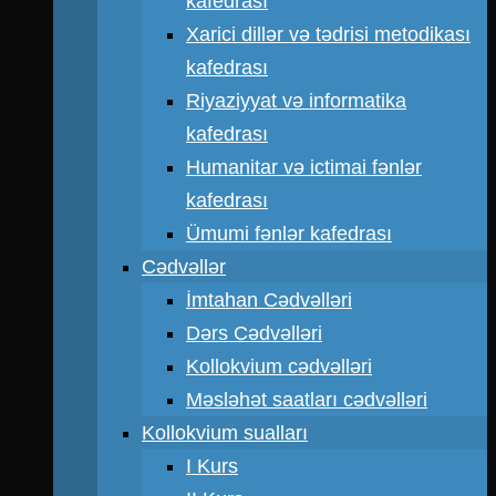
kafedrası
Xarici dillər və tədrisi metodikası
kafedrası
Riyaziyyat və informatika
kafedrası
Humanitar və ictimai fənlər
kafedrası
Ümumi fənlər kafedrası
Cədvəllər
İmtahan Cədvəlləri
Dərs Cədvəlləri
Kollokvium cədvəlləri
Məsləhət saatları cədvəlləri
Kollokvium sualları
I Kurs