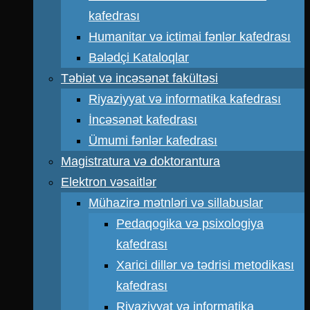
kafedrası
Humanitar və ictimai fənlər kafedrası
Bələdçi Kataloqlar
Təbiət və incəsənət fakültəsi
Riyaziyyat və informatika kafedrası
İncəsənət kafedrası
Ümumi fənlər kafedrası
Magistratura və doktorantura
Elektron vəsaitlər
Mühazirə mətnləri və sillabuslar
Pedaqogika və psixologiya
kafedrası
Xarici dillər və tədrisi metodikası
kafedrası
Riyaziyyat və informatika