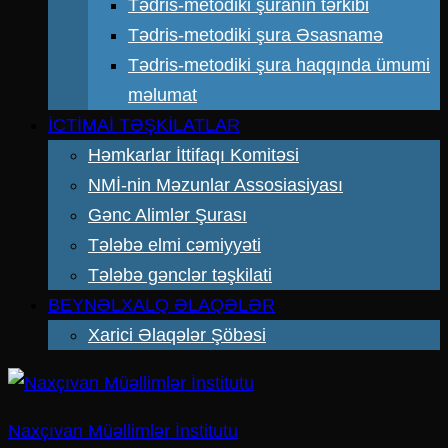
Tədris-metodiki şuranın tərkibi
Tədris-metodiki şura Əsasnamə
Tədris-metodiki şura haqqında ümumi
məlumat
İCTİMAİ TƏŞKİLATLAR
Həmkarlar İttifaqı Komitəsi
NMİ-nin Məzunlar Assosiasiyası
Gənc Alimlər Şurası
Tələbə elmi cəmiyyəti
Tələbə gənclər təşkilati
BEYNƏLXALQ ƏLAQƏLƏR
Xarici Əlaqələr Şöbəsi
Naxçıvan Müəllimlər İnstitutu