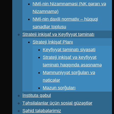
NMİ-nin Nizamnaməsi (NK qərarı və
Nizamnamə)
NMİ-nin daxili normativ – hüquqi
sənədlər toplusu
Strateji inkişaf və Keyfiyyət təminatı
Strateji İnkişaf Planı
Keyfiyyət təminatı siyasəti
Strateji inkişaf və keyfiyyət
təminatı haqqında əsasnamə
Məmnuniyyət sorğuları və
nəticələr
Məzun sorğuları
İnstituta qəbul
Təhsilalanlar üçün sosial güzəştlər
Şəhid tələbələrimiz