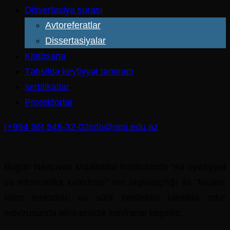
Dissertasiya şurası
Avtoreferatlar
Dissertasiyalar
Kitabxana
Təhsildə keyfiyyət təminatı
sertifikatlar
Prorektorlar
(+994 36) 545-32-02
info@nmi.edu.az
Bugün Naxçıvan Müəllimlər İnstitutunda “Ali riyaziyyat
və informatika kafedrası” nın təşkilatçılığı ilə “Müasir
təlim metodları və süni intellektin təhsildə rolu”
mövzusunda elmi-praktik konfransı keçirilib.