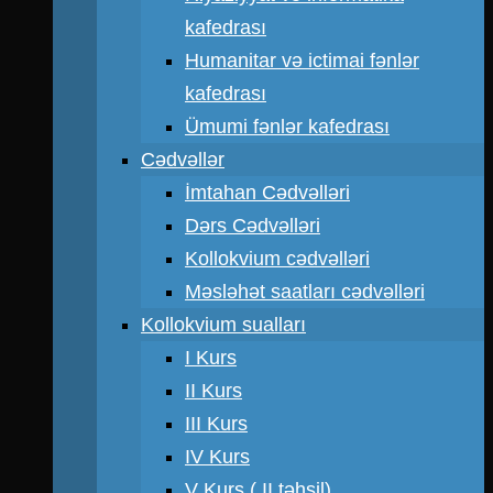
kafedrası
Humanitar və ictimai fənlər
kafedrası
Ümumi fənlər kafedrası
Cədvəllər
İmtahan Cədvəlləri
Dərs Cədvəlləri
Kollokvium cədvəlləri
Məsləhət saatları cədvəlləri
Kollokvium sualları
I Kurs
II Kurs
III Kurs
IV Kurs
V Kurs ( II təhsil)