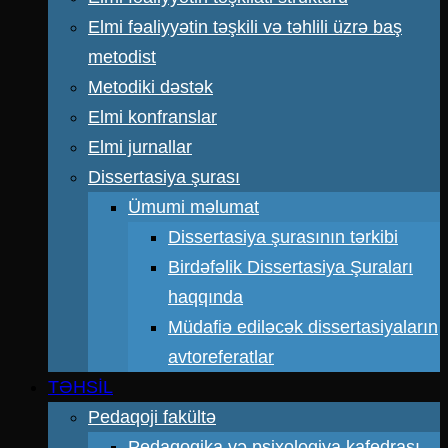
Elmi fəaliyyətin təşkili və təhlili üzrə baş
metodist
Metodiki dəstək
Elmi konfranslar
Elmi jurnallar
Dissertasiya şurası
Ümumi məlumat
Dissertasiya şurasının tərkibi
Birdəfəlik Dissertasiya Şuraları
haqqında
Müdafiə ediləcək dissertasiyaların
avtoreferatlar
TƏHSİL
Pedaqoji fakültə
Pedaqogika və psixologiya kafedrası