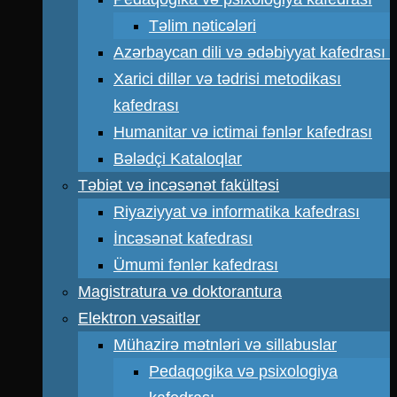
Təlim nəticələri
Azərbaycan dili və ədəbiyyat kafedrası
Xarici dillər və tədrisi metodikası
kafedrası
Humanitar və ictimai fənlər kafedrası
Bələdçi Kataloqlar
Təbiət və incəsənət fakültəsi
Riyaziyyat və informatika kafedrası
İncəsənət kafedrası
Ümumi fənlər kafedrası
Magistratura və doktorantura
Elektron vəsaitlər
Mühazirə mətnləri və sillabuslar
Pedaqogika və psixologiya