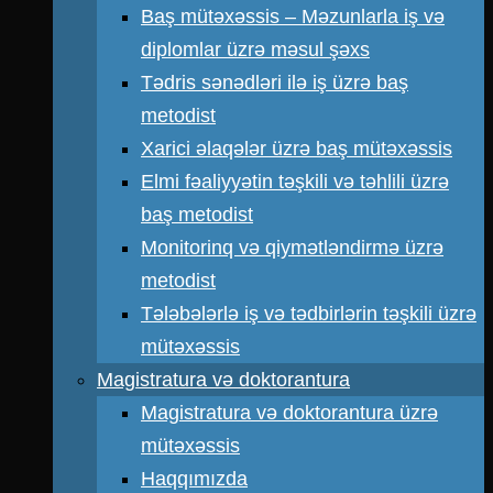
Baş mütəxəssis – Məzunlarla iş və
diplomlar üzrə məsul şəxs
Tədris sənədləri ilə iş üzrə baş
metodist
Xarici əlaqələr üzrə baş mütəxəssis
Elmi fəaliyyətin təşkili və təhlili üzrə
baş metodist
Monitorinq və qiymətləndirmə üzrə
metodist
Tələbələrlə iş və tədbirlərin təşkili üzrə
mütəxəssis
Magistratura və doktorantura
Magistratura və doktorantura üzrə
mütəxəssis
Haqqımızda