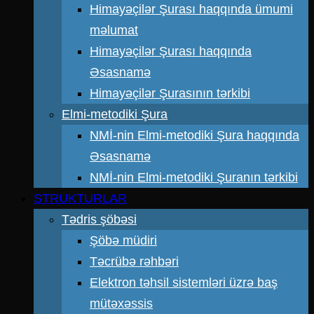
Himayəçilər Şurası haqqında ümumi
məlumat
Himayəçilər Şurası haqqında
Əsasnamə
Himayəçilər Şurasının tərkibi
Elmi-metodiki Şura
NMİ-nin Elmi-metodiki Şura haqqında
Əsasnamə
NMİ-nin Elmi-metodiki Şuranın tərkibi
STRUKTURLAR
Tədris şöbəsi
Şöbə müdiri
Təcrübə rəhbəri
Elektron təhsil sistemləri üzrə baş
mütəxəssis