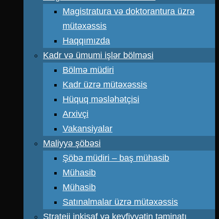
Magistratura və doktorantura üzrə
mütəxəssis
Haqqımızda
Kadr və ümumi işlər bölməsi
Bölmə müdiri
Kadr üzrə mütəxəssis
Hüquq məsləhətçisi
Arxivçi
Vakansiyalar
Maliyyə şöbəsi
Şöbə müdiri – baş mühasib
Mühasib
Mühasib
Satınalmalar üzrə mütəxəssis
Strateji inkişaf və keyfiyyətin təminatı