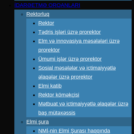
İDARƏETMƏ ORQANLARI
Rektorluq
Rektor
Tədris işləri üzrə prorektor
Elm və innovasiya məsələləri üzrə
prorektor
Ümumi işlər üzrə prorektor
Sosial məsələlər və ictimaiyyətlə
əlaqələr üzrə prorektor
Elmi katib
Rektor köməkçisi
Mətbuat və ictimaiyyətlə əlaqələr üzrə
baş mütəxəssis
Elmi şura
NMİ-nin Elmi Şurası haqqında