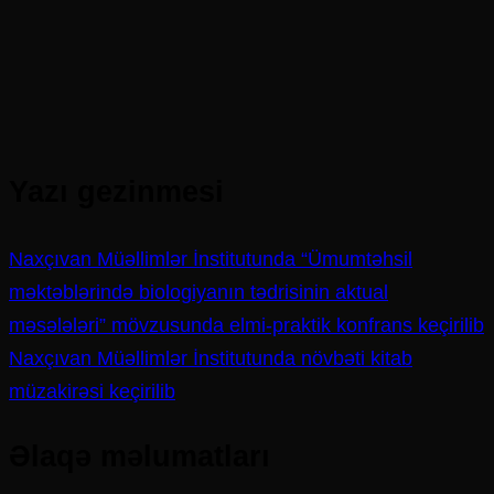
Yazı gezinmesi
Naxçıvan Müəllimlər İnstitutunda “Ümumtəhsil
məktəblərində biologiyanın tədrisinin aktual
məsələləri” mövzusunda elmi-praktik konfrans keçirilib
Naxçıvan Müəllimlər İnstitutunda növbəti kitab
müzakirəsi keçirilib
Əlaqə məlumatları