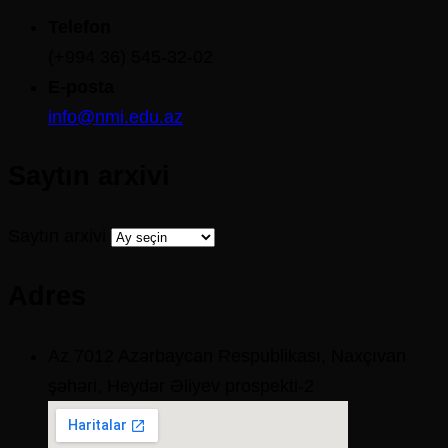
Telefon
(+994 36) 545-32-02
E-posta
info@nmi.edu.az
Saytın arxivi
Saytın arxivi
Adres
Az 7012 Azərbaycan Respublikası, Naxçıvan
şəhəri, Heydər Əliyev prospekti-2