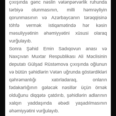
çıxışında gənc nəslin vətənpərvərlik ruhunda
tərbiyə olunmasının, milli həmrəyliyin
qorunmasının və Azərbaycanın tərəqqisinə
töhfə vermək istiqamətində hər kəsin
məsuliyyətinin əhəmiyyətini xüsusi olaraq
vurğulayıb.
Sonra Şəhid Emin Sadıqovun anası və
Naxçıvan Muxtar Respublikası Ali Məclisinin
deputatı Gülşad Rüstəmova çıxışında oğlunun
və bütün şəhidlərin Vətən uğrunda göstərdikləri
qəhrəmanlığı xatırladaraq, onların
fədakarlığının gələcək nəsillər üçün örnək
olduğunu diqqətə çatdırıb, şəhidlərin adlarının
xalqın yaddaşında əbədi yaşadılmasının
əhəmiyyətini vurğulayıb.