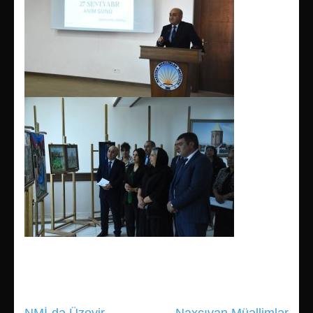
NMİ-də Üzeyir
Naxçıvan Müəllimlər