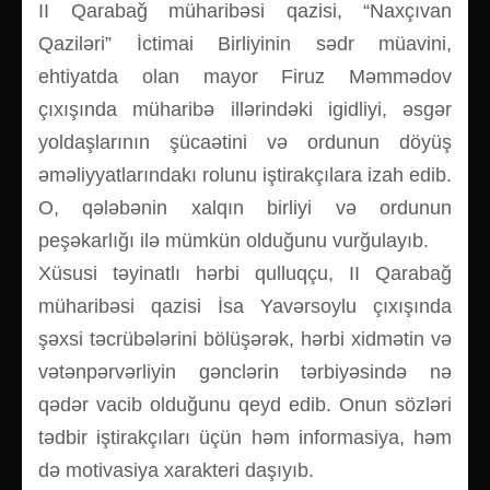
II Qarabağ müharibəsi qazisi, “Naxçıvan
Qaziləri” İctimai Birliyinin sədr müavini,
ehtiyatda olan mayor Firuz Məmmədov
çıxışında müharibə illərindəki igidliyi, əsgər
yoldaşlarının şücaətini və ordunun döyüş
əməliyyatlarındakı rolunu iştirakçılara izah edib.
O, qələbənin xalqın birliyi və ordunun
peşəkarlığı ilə mümkün olduğunu vurğulayıb.
Xüsusi təyinatlı hərbi qulluqçu, II Qarabağ
müharibəsi qazisi İsa Yavərsoylu çıxışında
şəxsi təcrübələrini bölüşərək, hərbi xidmətin və
vətənpərvərliyin gənclərin tərbiyəsində nə
qədər vacib olduğunu qeyd edib. Onun sözləri
tədbir iştirakçıları üçün həm informasiya, həm
də motivasiya xarakteri daşıyıb.