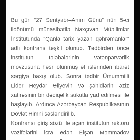
Bu gün “27 Sentyabr–Anım Günü” nün 5-ci
ildönümü münasibətilə Naxçıvan Müəllimlər
İnstitutunda “Qanla tarix yazan qəhrəmanlar”
adlı konfrans təşkil olunub. Tədbirdən öncə
institutun tələbələrinin vətənpərvərlik
mövzusuna həsr olunmuş əl işlərindən ibarət
sərgiyə baxış olub. Sonra tədbir Ümummilli
Lider Heydər Əliyevin və şəhidlərin əziz
xatirəsinin bir dəqiqəlik sükutla yad edilməsi ilə
başlayıb. Ardınca Azərbaycan Respublikasının
Dövlət Himni səsləndirilib.
Konfransı giriş sözü ilə açan institutun rektoru
vəzifələrini icra edən Elşən Məmmədov