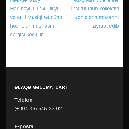
Yazı
Hacıbəylinin 140 illiyi
İnstitutunun kollektivi
gezinmesi
və Milli Musiqi Gününə
Şəhidlərin məzarını
həsr olunmuş rəsm
ziyarət edib
sərgisi keçirilib
ƏLAQƏ MƏLUMATLARI
Telefon
(+994 36) 545-32-02
E-posta