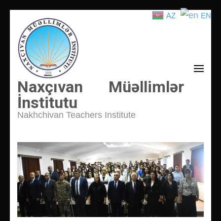
AZ
EN
İçeriğe
atla
(Enter
tuşuna
basın)
Naxçıvan Müəllimlər
İnstitutu
Nakhchivan Teachers Institute