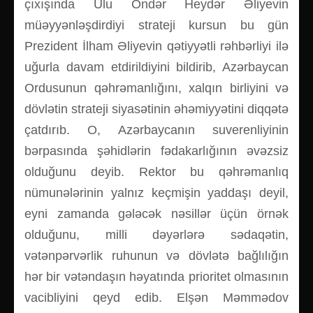
çıxışında Ulu Öndər Heydər Əliyevin
müəyyənləşdirdiyi strateji kursun bu gün
Prezident İlham Əliyevin qətiyyətli rəhbərliyi ilə
uğurla davam etdirildiyini bildirib, Azərbaycan
Ordusunun qəhrəmanlığını, xalqın birliyini və
dövlətin strateji siyasətinin əhəmiyyətini diqqətə
çatdırıb. O, Azərbaycanın suverenliyinin
bərpasında şəhidlərin fədakarlığının əvəzsiz
olduğunu deyib. Rektor bu qəhrəmanlıq
nümunələrinin yalnız keçmişin yaddaşı deyil,
eyni zamanda gələcək nəsillər üçün örnək
olduğunu, milli dəyərlərə sədaqətin,
vətənpərvərlik ruhunun və dövlətə bağlılığın
hər bir vətəndaşın həyatında prioritet olmasının
vacibliyini qeyd edib. Elşən Məmmədov