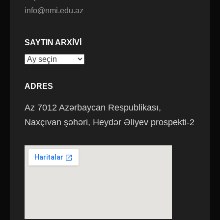
info@nmi.edu.az
SAYTIN ARXIVI
Saytın
arxivi
ADRES
Az 7012 Azərbaycan Respublikası,
Naxçıvan şəhəri, Heydər Əliyev prospekti-2