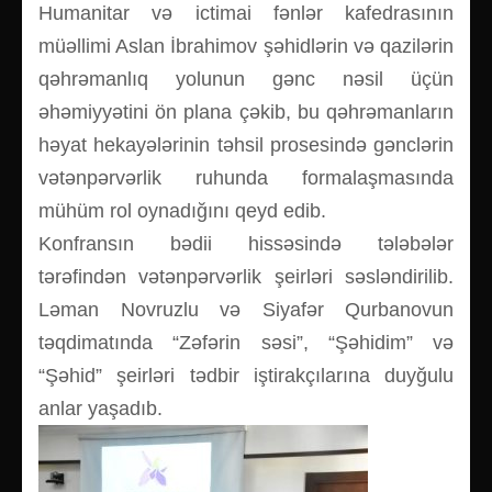
Humanitar və ictimai fənlər kafedrasının
müəllimi Aslan İbrahimov şəhidlərin və qazilərin
qəhrəmanlıq yolunun gənc nəsil üçün
əhəmiyyətini ön plana çəkib, bu qəhrəmanların
həyat hekayələrinin təhsil prosesində gənclərin
vətənpərvərlik ruhunda formalaşmasında
mühüm rol oynadığını qeyd edib.
Konfransın bədii hissəsində tələbələr
tərəfindən vətənpərvərlik şeirləri səsləndirilib.
Ləman Novruzlu və Siyafər Qurbanovun
təqdimatında “Zəfərin səsi”, “Şəhidim” və
“Şəhid” şeirləri tədbir iştirakçılarına duyğulu
anlar yaşadıb.